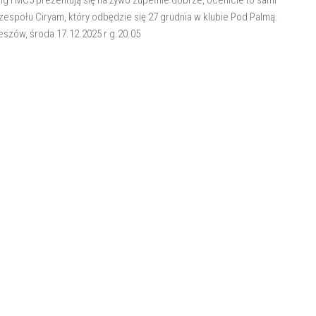
społu Ciryam, który odbędzie się 27 grudnia w klubie Pod Palmą.
szów, środa 17.12.2025 r g.20.05
eve To My Soul