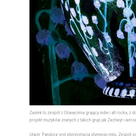
Zaułek to zespół z Oświęcimia grający indie i alt rocka,
projekt muzyków znanych z takich grup jak Zachwyt i wero
Utwór 'Pandora' jest interpretacją słynnego mitu. Zespół