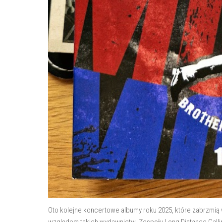
Oto kolejne koncertowe albumy roku 2025, które zabrzmią w
względem takich wydawnictw. Zespoły Long Distance Callin