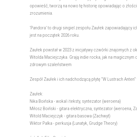
opowieść, tworzą na nowo tę historię opowiadając o złości,
zrozumienia.
'Pandora' to drugi singiel zespołu Zaułek zapowiadający 
jest na początek 2026 roku.
Zaułek powstał w 2023 z inicjatywy czwórki znajomych z oko
Witolda Maciejczyka. Grają indie rocka, jak na magicznym
zdrowym szaleństwem
Zespół Zaułek i ich nadchodzącą płytę "W Lustrach Anten"
Zaułek:
Nika Boińska - wokal i teksty, syntezator (weroena)
Miłosz Boiński - gitara elektryczna, syntezator (weroena, Z
Witold Maciejczyk - gitara basowa (Zachwyt)
Wiktor Palka - perkusja (Lunatyk, Grudge Theory)