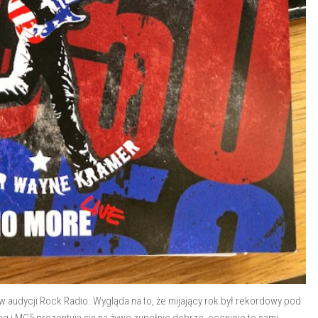
 audycji Rock Radio. Wygląda na to, że mijający rok był rekordowy pod
g i MC5 prezentują się na żywo zupełnie dobrze, ocenicie to sami