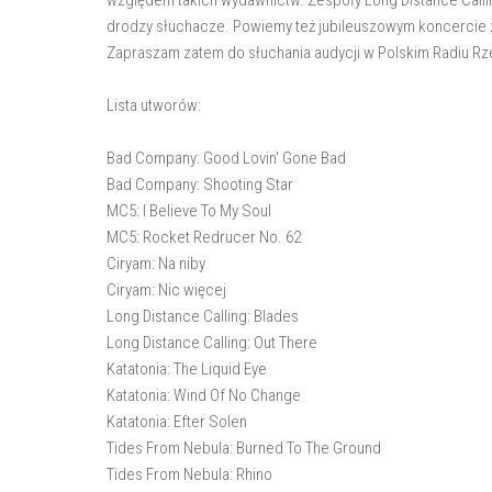
drodzy słuchacze. Powiemy też jubileuszowym koncercie ze
Zapraszam zatem do słuchania audycji w Polskim Radiu Rze
Lista utworów:
Bad Company: Good Lovin' Gone Bad
Bad Company: Shooting Star
MC5: I Beli
MC5: Rocket Redrucer No. 62
Ciryam: Na niby
Ciryam: Nic więcej
Long Distance Calling: Blades
Long Distance Calling: Out There
Katatonia: The Liquid Eye
Katatonia: Wind Of No Change
Katatonia: Efter Solen
Tides From Nebula: Burned To The Ground
Tides From Nebula: Rhino