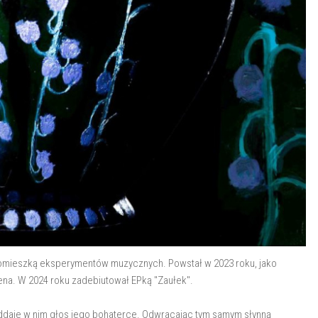
 z domieszką eksperymentów muzycznych. Powstał w 2023 roku, jako
ena. W 2024 roku zadebiutował EPką "Zaułek".
 oddaje w nim głos jego bohaterce. Odwracając tym samym słynną