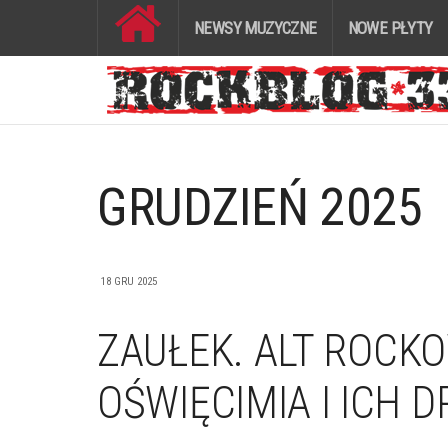
NEWSY MUZYCZNE
NOWE PŁYTY
GRUDZIEŃ 2025
18 GRU 2025
ZAUŁEK. ALT ROCK
OŚWIĘCIMIA I ICH D