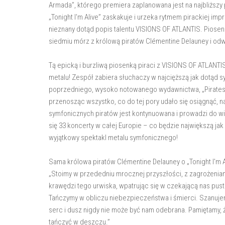
Armada”, którego premiera zaplanowana jest na najbliższy
„Tonight I'm Alive” zaskakuje i urzeka rytmem pirackiej im
nieznany dotąd popis talentu VISIONS OF ATLANTIS. Piose
siedmiu mórz z królową piratów Clémentine Delauney i odw
Tą epicką i burzliwą piosenką piraci z VISIONS OF ATLANTI
metalu! Zespół zabiera słuchaczy w najcięższą jak dotąd
poprzedniego, wysoko notowanego wydawnictwa, „Pirates” 
przenosząc wszystko, co do tej pory udało się osiągnąć, na
symfonicznych piratów jest kontynuowana i prowadzi do wie
się 33 koncerty w całej Europie – co będzie największą jak 
wyjątkowy spektakl metalu symfonicznego!
Sama królowa piratów Clémentine Delauney o „Tonight I'm A
„Stoimy w przededniu mrocznej przyszłości, z zagrożenia
krawędzi tego urwiska, wpatrując się w czekającą nas pustk
Tańczymy w obliczu niebezpieczeństwa i śmierci. Szanujem
serc i dusz nigdy nie może być nam odebrana. Pamiętamy, 
tańczyć w deszczu.”