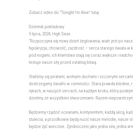
Zobacz video do “Tonight I’m Alive” tutaj:
Dziennik pokładowy:
5 lipca, 2024; High Seas
“Rozpoczyna się nowy dzień żeglowania, wiatr jest po nasz
hipokryzja, chciwość, zazdrość – serca starego świata w 
pod nogami, ich kłamstwa stają się coraz większe i nadch
testuje nasze siły przed ostatnią bitwą.
Staliśmy się piratami, wolnymi duchami i szczerymi sercam
dostrzegamy światło w ciemności. Stara prawda blednie, r
rękach, w naszych sercach, na każdym kroku, który podejm
dzielimy ze wszystkimi stworzeniami. Razem niepowstrzyma
Będziemy rządzić oceanami, kontynentem, każdą ulicą, ka
stulecia, a przodkowie będą nucić nasze melodie, nasze 
będzie żyć wiecznie. Zjednoczeni jako jedna siła, jedna a