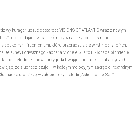
prawdziwy huragan uczuć dostarcza VISIONS OF ATLANTIS wraz z nowym
ters” to zapadająca w pamięć muzyczna przygoda ilustrująca
ę spokojnymi fragmentami, które przeradzają się w rytmiczny refren,
e Delauney i odważnego kapitana Michele Guaitoli. Płonące płomienie
elikatne melodie. Filmowa przygoda trwająca ponad 7 minut arcydzieła
awiając, że słuchacz czuje – w każdym melodyjnym zakręcie i teatralnym
 Słuchacze uronią łzę w żałobie przy melodii „Ashes to the Sea”.