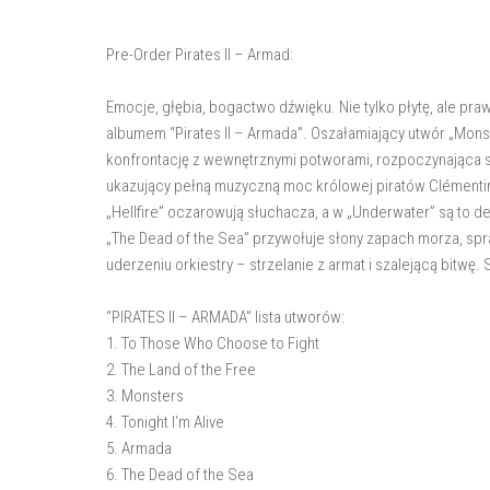
Pre-Order Pirates II – Armad:
Emocje, głębia, bogactwo dźwięku. Nie tylko płytę, ale 
albumem “Pirates II – Armada”. Oszałamiający utwór „Mons
konfrontację z wewnętrznymi potworami, rozpoczynająca si
ukazujący pełną muzyczną moc królowej piratów Clémentin
„Hellfire” oczarowują słuchacza, a w „Underwater” są to d
„The Dead of the Sea” przywołuje słony zapach morza, spr
uderzeniu orkiestry – strzelanie z armat i szalejącą bitwę.
“PIRATES II – ARMADA” lista utworów:
1. To Those Who Choose to Fight
2. The Land of the Free
3. Monsters
4. Tonight I’m Alive
5. Armada
6. The Dead of the Sea