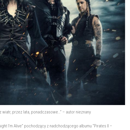
z wiatr, przez lata, ponadczasowe…” – autor nieznany
ight I'm Alive” pochodzący z nadchodzącego albumu “Pirates II –