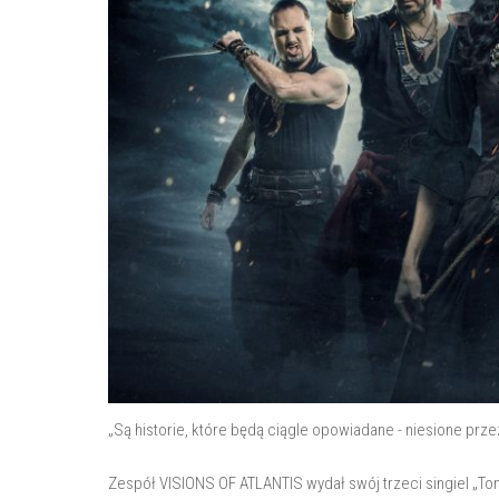
„Są historie, które będą ciągle opowiadane - niesione prze
Zespół VISIONS OF ATLANTIS wydał swój trzeci singiel „Ton