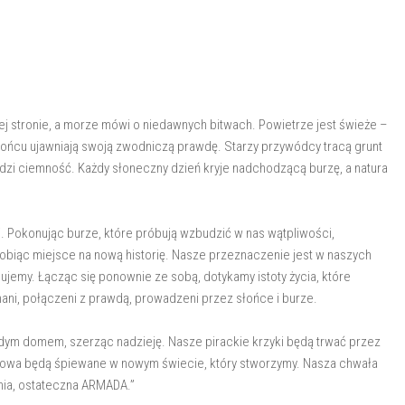
ej stronie, a morze mówi o niedawnych bitwach. Powietrze jest świeże –
końcu ujawniają swoją zwodniczą prawdę. Starzy przywódcy tracą grunt
odzi ciemność. Każdy słoneczny dzień kryje nadchodzącą burzę, a natura
i. Pokonując burze, które próbują wzbudzić w nas wątpliwości,
obiąc miejsce na nową historię. Nasze przeznaczenie jest w naszych
ujemy. Łącząc się ponownie ze sobą, dotykamy istoty życia, które
ni, połączeni z prawdą, prowadzeni przez słońce i burze.
żdym domem, szerząc nadzieję. Nasze pirackie krzyki będą trwać przez
słowa będą śpiewane w nowym świecie, który stworzymy. Nasza chwała
rmia, ostateczna ARMADA.”