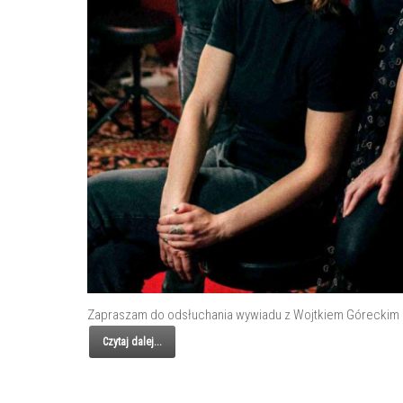
Zapraszam do odsłuchania wywiadu z Wojtkiem Góreckim bas
Czytaj dalej...