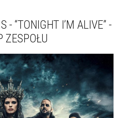
 - “TONIGHT I’M ALIVE” -
IP ZESPOŁU