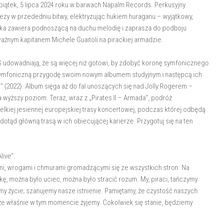
 piątek, 5 lipca 2024 roku w barwach Napalm Records. Perkusyjny
prezy w przededniu bitwy, elektryzując hukiem huraganu – wyjątkowy,
nka zawiera podnoszącą na duchu melodię i zaprasza do podboju
ażnym kapitanem Michele Guaitoli na pirackiej armadzie.
S udowadniają, że są więcej niż gotowi, by zdobyć koronę symfonicznego
 symfoniczną przygodę swoim nowym albumem studyjnym i następcą ich
(2022). Album sięga aż do fal unoszących się nad Jolly Rogerem –
 wyższy poziom. Teraz, wraz z „Pirates II – Armada”, podróż
lkiej jesiennej europejskiej trasy koncertowej, podczas której odbędą
dotąd główną trasą w ich obiecującej karierze. Przygotuj się na ten
live”:
mi, wrogami i chmurami gromadzącymi się ze wszystkich stron. Na
ę, można było uciec, można było stracić rozum. My, piraci, tańczymy.
y życie; szanujemy nasze istnienie. Pamiętamy, że czystość naszych
że właśnie w tym momencie żyjemy. Cokolwiek się stanie, będziemy