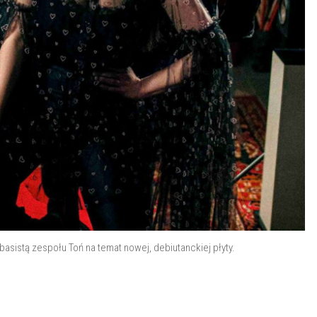
istą zespołu Toń na temat nowej, debiutanckiej płyty.