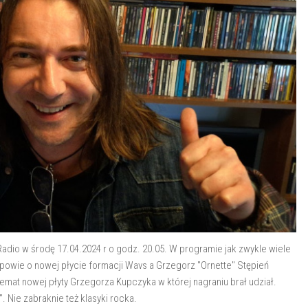
adio w środę 17.04.2024 r o godz. 20.05. W programie jak zwykle wiele
powie o nowej płycie formacji Wavs a Grzegorz "Ornette" Stępień
temat nowej płyty Grzegorza Kupczyka w której nagraniu brał udział.
". Nie zabraknie też klasyki rocka.