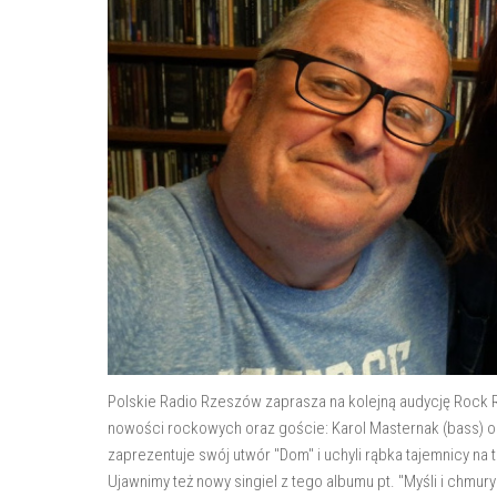
Polskie Radio Rzeszów zaprasza na kolejną audycję Rock R
nowości rockowych oraz goście: Karol Masternak (bass) o
zaprezentuje swój utwór "Dom" i uchyli rąbka tajemnicy na 
Ujawnimy też nowy singiel z tego albumu pt. "Myśli i chmury