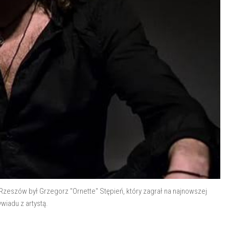
Rzeszów był Grzegorz "Ornette" Stępień, który zagrał na najnowszej
iadu z artystą.