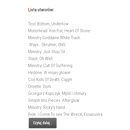
L
ista utworów:
Tool: Bottom, Undertow
Motorhead: Iron Fist, Heart Of Stone
Ministry:Goddamn White Trash
.Ways.: Okrutnie, ONS
Ministry: Just Stop Oil
Slash: Oh Well
Ministry: Cult Of Suffering
Hedone: W mojej głowie
Coo Kids Of Death: Ciągle
Ornette: Dom
Grzegorz Kupczyk: Myśli i chmury
Smash Into Pieces: Afterglow
Ministry: Ricky's Hand
Ride: I Come To see The Wreck, Essaouvira
Czytaj dalej...