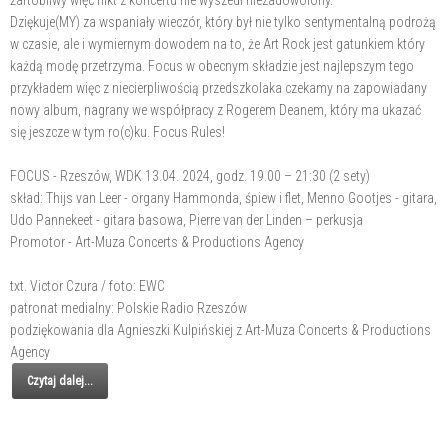
Dziękuje(MY) za wspaniały wieczór, który był nie tylko sentymentalną podrożą
w czasie, ale i wymiernym dowodem na to, że Art Rock jest gatunkiem który
każdą modę przetrzyma. Focus w obecnym składzie jest najlepszym tego
przykładem więc z niecierpliwością przedszkolaka czekamy na zapowiadany
nowy album, nagrany we współpracy z Rogerem Deanem, który ma ukazać
się jeszcze w tym ro(c)ku. Focus Rules!
FOCUS - Rzeszów, WDK 13.04. 2024, godz. 19.00 – 21:30 (2 sety)
skład: Thijs van Leer - organy Hammonda, śpiew i flet, Menno Gootjes - gitara,
Udo Pannekeet - gitara basowa, Pierre van der Linden – perkusja
Promotor - Art-Muza Concerts & Productions Agency
txt. Victor Czura / foto: EWC
patronat medialny: Polskie Radio Rzeszów
podziękowania dla Agnieszki Kulpińskiej z Art-Muza Concerts & Productions
Agency
Czytaj dalej...