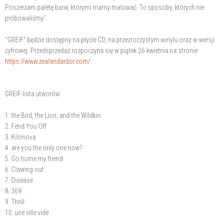
Poszerzam paletę barw, którymi mamy malować. To sposoby, których nie
próbowaliśmy”.
“GREIF” będzie dostępny na płycie CD, na przezroczystym winylu oraz w wersji
cyfrowej. Przedsprzedaż rozpoczyna się w piątek 26 kwietnia na stronie
https://www.zealandardor.com/.
GREIF lista utworów:
1. the Bird, the Lion, and the Wildkin
2. Fend You Off
3. Kilonova
4. are you the only one now?
5. Go home my friend
6. Clawing out
7. Disease
8. 369
9. Thrill
10. une ville vide