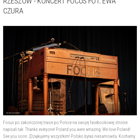
RZESZÓW - KONCERT FOCUS FOT. EWA
CZURA
Focus po zakończonej trasie po Polsce na swojej facebookowej stronie
napisali tak: Thanks everyone! Poland you were amazing. We love Poland!
See you soon. (Dziękujemy wszystkim! Polsko byłaś niesamowita. Kochamy