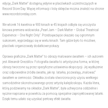
edycję „Dark Matter” dostępną jedynie w placówkach uczestniczących w
Record Store Day. Więcej informacji i listę sklepów można znaleźć na stronie
www.recordstoreday.com.
We wtorek 16 kwietnia w 900 kinach w 45 krajach odbyła się uroczysta
kinowa premiera widowiska „Pearl Jam – Dark Matter – Global Theatrical
Experience – One Night Only”. Przedsięwzięcie okazało się ogromnym
sukcesem, wyprzedając się w wielu kinach. Tam gdzie było to możliwe,
placówki organizowały dodatkowe pokazy.
Oprawa graficzna „Dark Matter” to obrazy malowane światłem – ich autorem
jest Alexandr Gnezdilov. Fotografia światła to artystyczna forma, w której
obrazy tworzone są przez specyficzne ustawienia ekspozycji. Jej wydłużenie
oraz odpowiednie źródła światła, jak np. latarka, pozwalają „malować”
światłem w ciemności. Okładka została stworzona przy użyciu wielkiego
samodzielnie skonstruowanego przez artystę kalejdoskopu. Każda litera,
którą podziwiamy na okładce „Dark Matter”, była uchwycona oddzielnie i
ręcznie napisana w powietrzu za pomocą specjalnie zaprojektowanej latarki.
Dzięki temu udało się uzyskać perłowy efekt światła.