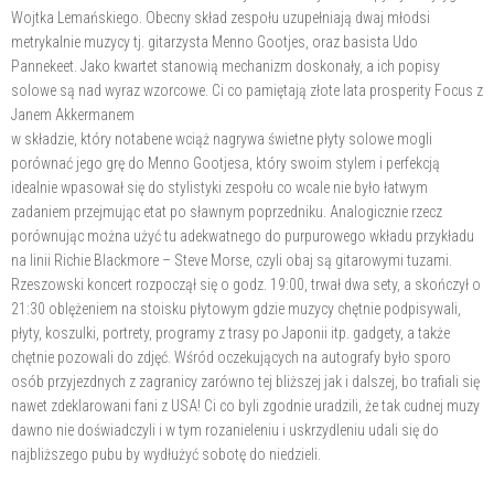
Wojtka Lemańskiego. Obecny skład zespołu uzupełniają dwaj młodsi
metrykalnie muzycy tj. gitarzysta Menno Gootjes, oraz basista Udo
Pannekeet. Jako kwartet stanowią mechanizm doskonały, a ich popisy
solowe są nad wyraz wzorcowe. Ci co pamiętają złote lata prosperity Focus z
Janem Akkermanem
w składzie, który notabene wciąż nagrywa świetne płyty solowe mogli
porównać jego grę do Menno Gootjesa, który swoim stylem i perfekcją
idealnie wpasował się do stylistyki zespołu co wcale nie było łatwym
zadaniem przejmując etat po sławnym poprzedniku. Analogicznie rzecz
porównując można użyć tu adekwatnego do purpurowego wkładu przykładu
na linii Richie Blackmore – Steve Morse, czyli obaj są gitarowymi tuzami.
Rzeszowski koncert rozpoczął się o godz. 19:00, trwał dwa sety, a skończył o
21:30 oblężeniem na stoisku płytowym gdzie muzycy chętnie podpisywali,
płyty, koszulki, portrety, programy z trasy po Japonii itp. gadgety, a także
chętnie pozowali do zdjęć. Wśród oczekujących na autografy było sporo
osób przyjezdnych z zagranicy zarówno tej bliższej jak i dalszej, bo trafiali się
nawet zdeklarowani fani z USA! Ci co byli zgodnie uradzili, że tak cudnej muzy
dawno nie doświadczyli i w tym rozanieleniu i uskrzydleniu udali się do
najbliższego pubu by wydłużyć sobotę do niedzieli.