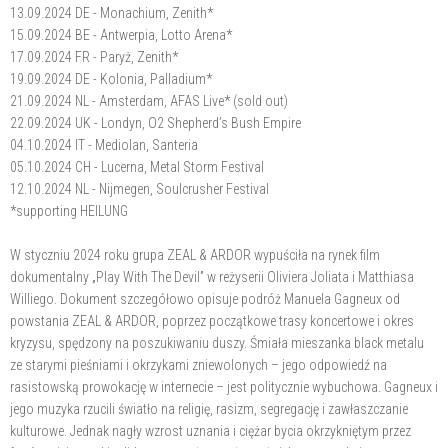
13.09.2024 DE - Monachium, Zenith*
15.09.2024 BE - Antwerpia, Lotto Arena*
17.09.2024 FR - Paryż, Zenith*
19.09.2024 DE - Kolonia, Palladium*
21.09.2024 NL - Amsterdam, AFAS Live* (sold out)
22.09.2024 UK - Londyn, O2 Shepherd’s Bush Empire
04.10.2024 IT - Mediolan, Santeria
05.10.2024 CH - Lucerna, Metal Storm Festival
12.10.2024 NL - Nijmegen, Soulcrusher Festival
*supporting HEILUNG
W styczniu 2024 roku grupa ZEAL & ARDOR wypuściła na rynek film
dokumentalny „Play With The Devil” w reżyserii Oliviera Joliata i Matthiasa
Williego. Dokument szczegółowo opisuje podróż Manuela Gagneux od
powstania ZEAL & ARDOR, poprzez początkowe trasy koncertowe i okres
kryzysu, spędzony na poszukiwaniu duszy. Śmiała mieszanka black metalu
ze starymi pieśniami i okrzykami zniewolonych – jego odpowiedź na
rasistowską prowokację w internecie – jest politycznie wybuchowa. Gagneux i
jego muzyka rzucili światło na religię, rasizm, segregację i zawłaszczanie
kulturowe. Jednak nagły wzrost uznania i ciężar bycia okrzykniętym przez