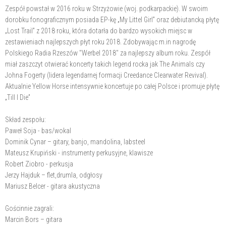
Zespół powstał w 2016 roku w Strzyżowie (woj. podkarpackie). W swoim
dorobku fonograficznym posiada EP-kę „My Littel Girl” oraz debiutancką płytę
„Lost Trail” z 2018 roku, która dotarła do bardzo wysokich miejsc w
zestawieniach najlepszych płyt roku 2018. Zdobywając m.in nagrodę
Polskiego Radia Rzeszów "Werbel 2018" za najlepszy album roku. Zespół
miał zaszczyt otwierać koncerty takich legend rocka jak The Animals czy
Johna Fogerty (lidera legendarnej formacji Creedance Clearwater Revival).
Aktualnie Yellow Horse intensywnie koncertuje po całej Polsce i promuje płytę
„Till I Die”
Skład zespołu:
Paweł Soja - bas/wokal
Dominik Cynar – gitary, banjo, mandolina, labsteel
Mateusz Krupiński - instrumenty perkusyjne, klawisze
Robert Ziobro - perkusja
Jerzy Hajduk – flet,drumla, odgłosy
Mariusz Belcer - gitara akustyczna
Gościnnie zagrali:
Marcin Bors – gitara