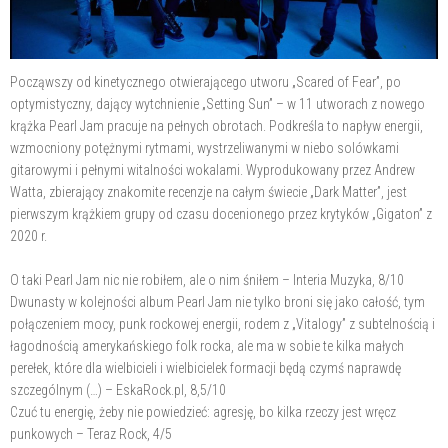
Począwszy od kinetycznego otwierającego utworu „Scared of Fear”, po
optymistyczny, dający wytchnienie „Setting Sun” – w 11 utworach z nowego
krążka Pearl Jam pracuje na pełnych obrotach. Podkreśla to napływ energii,
wzmocniony potężnymi rytmami, wystrzeliwanymi w niebo solówkami
gitarowymi i pełnymi witalności wokalami. Wyprodukowany przez Andrew
Watta, zbierający znakomite recenzje na całym świecie „Dark Matter”, jest
pierwszym krążkiem grupy od czasu docenionego przez krytyków „Gigaton” z
2020 r.
O taki Pearl Jam nic nie robiłem, ale o nim śniłem – Interia Muzyka, 8/10
Dwunasty w kolejności album Pearl Jam nie tylko broni się jako całość, tym
połączeniem mocy, punk rockowej energii, rodem z „Vitalogy” z subtelnością i
łagodnością amerykańskiego folk rocka, ale ma w sobie te kilka małych
perełek, które dla wielbicieli i wielbicielek formacji będą czymś naprawdę
szczególnym (…) – EskaRock.pl, 8,5/10
Czuć tu energię, żeby nie powiedzieć: agresję, bo kilka rzeczy jest wręcz
punkowych – Teraz Rock, 4/5