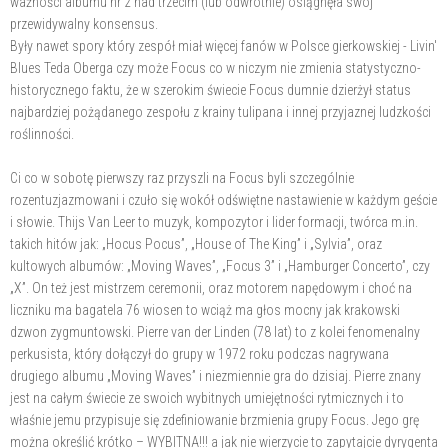
ważności albumu nr 2 nad trzecim (lub odwrotnie) osiągnęła swój
przewidywalny konsensus.
Były nawet spory który zespół miał więcej fanów w Polsce gierkowskiej - Livin'
Blues Teda Oberga czy może Focus co w niczym nie zmienia statystyczno-
historycznego faktu, że w szerokim świecie Focus dumnie dzierżył status
najbardziej pożądanego zespołu z krainy tulipana i innej przyjaznej ludzkości
roślinności.
Ci co w sobotę pierwszy raz przyszli na Focus byli szczególnie
rozentuzjazmowani i czuło się wokół odświętne nastawienie w każdym geście
i słowie. Thijs Van Leer to muzyk, kompozytor i lider formacji, twórca m.in.
takich hitów jak: „Hocus Pocus”, „House of The King” i „Sylvia”, oraz
kultowych albumów: „Moving Waves”, „Focus 3” i „Hamburger Concerto”, czy
„X”. On też jest mistrzem ceremonii, oraz motorem napędowym i choć na
liczniku ma bagatela 76 wiosen to wciąż ma głos mocny jak krakowski
dzwon zygmuntowski. Pierre van der Linden (78 lat) to z kolei fenomenalny
perkusista, który dołączył do grupy w 1972 roku podczas nagrywana
drugiego albumu „Moving Waves” i niezmiennie gra do dzisiaj. Pierre znany
jest na całym świecie ze swoich wybitnych umiejętności rytmicznych i to
właśnie jemu przypisuje się zdefiniowanie brzmienia grupy Focus. Jego grę
można określić krótko – WYBITNA!!! a jak nie wierzycie to zapytajcie dyrygenta