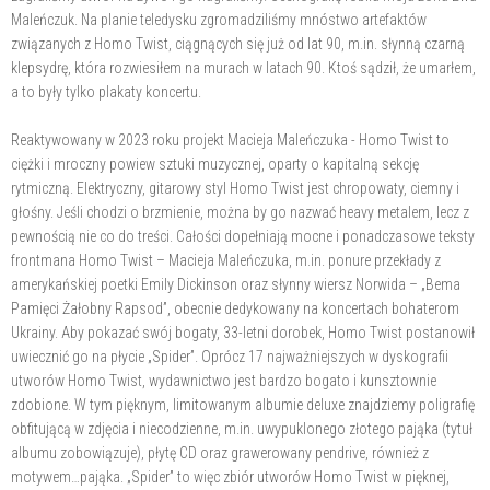
Maleńczuk. Na planie teledysku zgromadziliśmy mnóstwo artefaktów
związanych z Homo Twist, ciągnących się już od lat 90, m.in. słynną czarną
klepsydrę, która rozwiesiłem na murach w latach 90. Ktoś sądził, że umarłem,
a to były tylko plakaty koncertu.
Reaktywowany w 2023 roku projekt Macieja Maleńczuka - Homo Twist to
ciężki i mroczny powiew sztuki muzycznej, oparty o kapitalną sekcję
rytmiczną. Elektryczny, gitarowy styl Homo Twist jest chropowaty, ciemny i
głośny. Jeśli chodzi o brzmienie, można by go nazwać heavy metalem, lecz z
pewnością nie co do treści. Całości dopełniają mocne i ponadczasowe teksty
frontmana Homo Twist – Macieja Maleńczuka, m.in. ponure przekłady z
amerykańskiej poetki Emily Dickinson oraz słynny wiersz Norwida – „Bema
Pamięci Żałobny Rapsod”, obecnie dedykowany na koncertach bohaterom
Ukrainy. Aby pokazać swój bogaty, 33-letni dorobek, Homo Twist postanowił
uwiecznić go na płycie „Spider”. Oprócz 17 najważniejszych w dyskografii
utworów Homo Twist, wydawnictwo jest bardzo bogato i kunsztownie
zdobione. W tym pięknym, limitowanym albumie deluxe znajdziemy poligrafię
obfitującą w zdjęcia i niecodzienne, m.in. uwypuklonego złotego pająka (tytuł
albumu zobowiązuje), płytę CD oraz grawerowany pendrive, również z
motywem…pająka. „Spider” to więc zbiór utworów Homo Twist w pięknej,