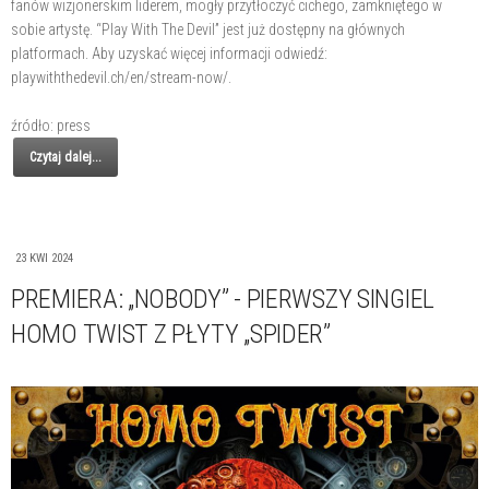
fanów wizjonerskim liderem, mogły przytłoczyć cichego, zamkniętego w
sobie artystę. “Play With The Devil” jest już dostępny na głównych
platformach. Aby uzyskać więcej informacji odwiedź:
playwiththedevil.ch/en/stream-now/.
źródło: press
Czytaj dalej...
23 KWI 2024
PREMIERA: „NOBODY” - PIERWSZY SINGIEL
HOMO TWIST Z PŁYTY „SPIDER”