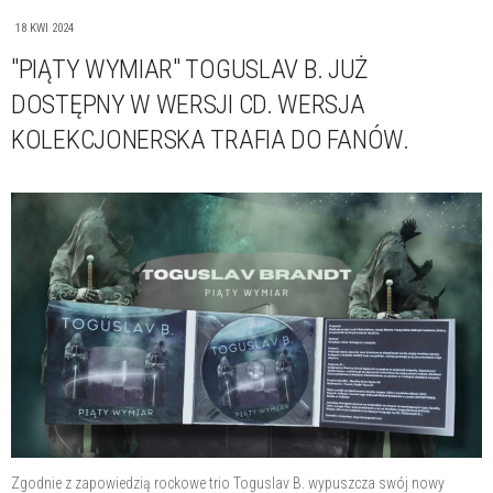
18 KWI 2024
"PIĄTY WYMIAR" TOGUSLAV B. JUŻ
DOSTĘPNY W WERSJI CD. WERSJA
KOLEKCJONERSKA TRAFIA DO FANÓW.
Zgodnie z zapowiedzią rockowe trio Toguslav B. wypuszcza swój nowy