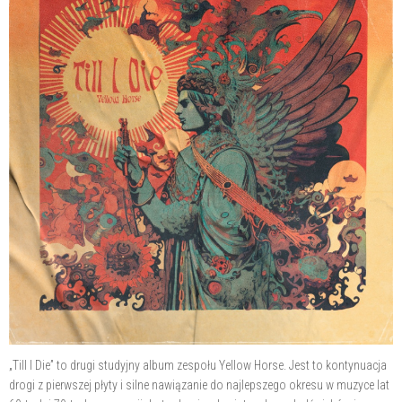
„Till I Die” to drugi studyjny album zespołu Yellow Horse. Jest to kontynuacja
drogi z pierwszej płyty i silne nawiązanie do najlepszego okresu w muzyce lat