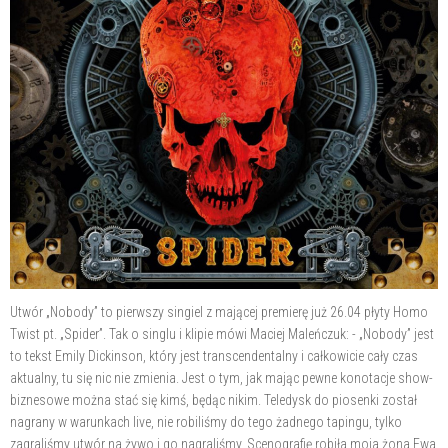
Utwór „Nobody” to pierwszy singiel z mającej premierę już 26.04 płyty Homo
Twist pt. „Spider”. Tak o singlu i klipie mówi Maciej Maleńczuk: - „Nobody” jest
to tekst Emily Dickinson, który jest transcendentalny i całkowicie cały czas
aktualny, tu się nic nie zmienia. Jest o tym, jak mając pewne konotacje show-
biznesowe można stać się kimś, będąc nikim. Teledysk do piosenki został
nagrany w warunkach live, nie robiliśmy do tego żadnego tapingu, tylko
zagraliśmy utwór na żywo i go nagraliśmy. Scenografię robiła moja żona Ewa