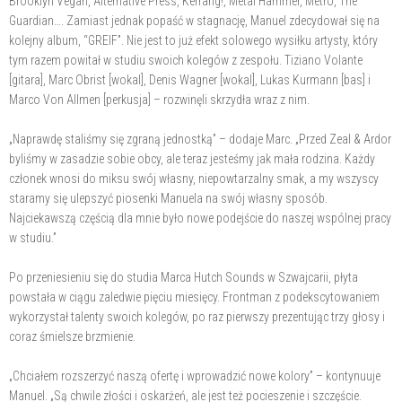
Brooklyn Vegan, Alternative Press, Kerrang!, Metal Hammer, Metro, The
Guardian…. Zamiast jednak popaść w stagnację, Manuel zdecydował się na
kolejny album, “GREIF”. Nie jest to już efekt solowego wysiłku artysty, który
tym razem powitał w studiu swoich kolegów z zespołu. Tiziano Volante
[gitara], Marc Obrist [wokal], Denis Wagner [wokal], Lukas Kurmann [bas] i
Marco Von Allmen [perkusja] – rozwinęli skrzydła wraz z nim.
„Naprawdę staliśmy się zgraną jednostką” – dodaje Marc. „Przed Zeal & Ardor
byliśmy w zasadzie sobie obcy, ale teraz jesteśmy jak mała rodzina. Każdy
członek wnosi do miksu swój własny, niepowtarzalny smak, a my wszyscy
staramy się ulepszyć piosenki Manuela na swój własny sposób.
Najciekawszą częścią dla mnie było nowe podejście do naszej wspólnej pracy
w studiu.”
Po przeniesieniu się do studia Marca Hutch Sounds w Szwajcarii, płyta
powstała w ciągu zaledwie pięciu miesięcy. Frontman z podekscytowaniem
wykorzystał talenty swoich kolegów, po raz pierwszy prezentując trzy głosy i
coraz śmielsze brzmienie.
„Chciałem rozszerzyć naszą ofertę i wprowadzić nowe kolory” – kontynuuje
Manuel. „Są chwile złości i oskarżeń, ale jest też pocieszenie i szczęście.