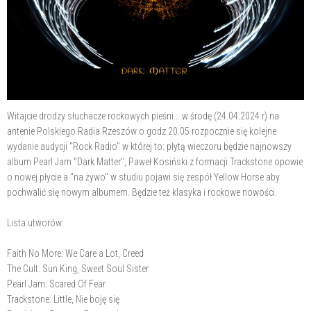
Witajcie drodzy słuchacze rockowych pieśni... w środę (24.04.2024 r) na
antenie Polskiego Radia Rzeszów o godz.20.05 rozpocznie się kolejne
wydanie audycji "Rock Radio" w której to: płytą wieczoru będzie najnowszy
album Pearl Jam "Dark Matter", Paweł Kosiński z formacji Trackstone opowie
o nowej płycie a "na żywo" w studiu pojawi się zespół Yellow Horse aby
pochwalić się nowym albumem. Będzie też klasyka i rockowe nowości.
Lista utworów:
Faith No More: We Care a Lot, Creed
The Cult: Sun King, Sweet Soul Sister
Pearl Jam: Scared Of Fear
Trackstone: Little, Nie boję się