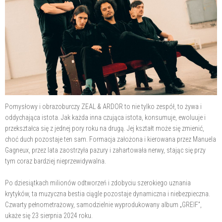
Pomysłowy i obrazoburczy ZEAL & ARDOR to nie tylko zespół, to żywa i
oddychająca istota. Jak każda inna czująca istota, konsumuje, ewoluuje i
przekształca się z jednej pory roku na drugą. Jej kształt może się zmienić,
choć duch pozostaje ten sam. Formacja założona i kierowana przez Manuela
Gagneux, przez lata zaostrzyła pazury i zahartowała nerwy, stając się przy
tym coraz bardziej nieprzewidywalna.
Po dziesiątkach milionów odtworzeń i zdobyciu szerokiego uznania
krytyków, ta muzyczna bestia ciągle pozostaje dynamiczna i niebezpieczna.
Czwarty pełnometrażowy, samodzielnie wyprodukowany album „GREIF”,
ukaże się 23 sierpnia 2024 roku.