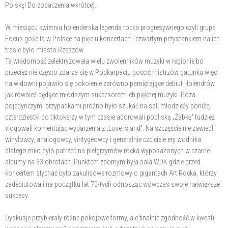
Polskę! Do zobaczenia wkrótce).
W miesiącu kwietniu holenderska legenda rocka progresywnego czyli grupa
Focus gościła w Polsce na pięciu koncertach i czwartym przystankiem na ich
trasie było miasto Rzeszów.
Ta wiadomość zelektryzowała wielu zwolenników muzyki w regionie bo
przecież nie często zdarza się w Podkarpaciu gościć mistrzów gatunku więc
na widowni pojawiło się pokolenie zarówno pamiętające debiut Holendrów
jak również będące młodszym sukcesorem ich pięknej muzyki. Poza
pojedynczymi przypadkami próżno było szukać na sali młodzieży poniżej
czterdziestki bo tiktokerzy w tym czasie adorowali pobliską „Żabkę” tudzież
vlogowali komentując wydarzenia z „Love lsland”. Na szczęście nie zawiedli
winylowcy, analogowcy, vintygeowcy i generalnie czciciele ery wodnika
dlatego miło było patrzeć na pielgrzymów rocka wyposażonych w czarne
albumy na 33 obrotach. Punktem zbornym była sala WDK gdzie przed
koncertem słychać było zakulisowe rozmowy o gigantach Art Rocka, którzy
zadebiutowali na początku lat 70-tych odnosząc wówczas swoje największe
sukcesy.
Dyskusje przybierały różne pokojowe formy, ale finalnie zgodność w kwestii