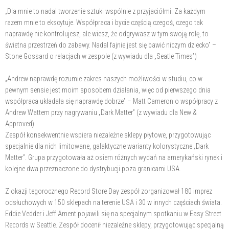
„Dla mnie to nadal tworzenie sztuki wspólnie z przyjaciółmi. Za każdym
razem mnie to ekscytuje. Współpraca i bycie częścią czegoś, czego tak
naprawdę nie kontrolujesz, ale wiesz, że odgrywasz w tym swoją rolę, to
świetna przestrzeń do zabawy. Nadal fajnie jest się bawić niczym dziecko” –
Stone Gossard o relacjach w zespole (z wywiadu dla „Seatle Times”)
„Andrew naprawdę rozumie zakres naszych możliwości w studiu, co w
pewnym sensie jest moim sposobem działania, więc od pierwszego dnia
współpraca układała się naprawdę dobrze” – Matt Cameron o współpracy z
Andrew Wattem przy nagrywaniu „Dark Matter” (z wywiadu dla New &
Approved).
Zespół konsekwentnie wspiera niezależne sklepy płytowe, przygotowując
specjalnie dla nich limitowane, galaktyczne warianty kolorystyczne „Dark
Matter”. Grupa przygotowała aż osiem różnych wydań na amerykański rynek i
kolejne dwa przeznaczone do dystrybucji poza granicami USA.
Z okazji tegorocznego Record Store Day zespół zorganizował 180 imprez
odsłuchowych w 150 sklepach na terenie USA i 30 w innych częściach świata.
Eddie Vedder i Jeff Ament pojawili się na specjalnym spotkaniu w Easy Street
Records w Seattle. Zespół docenił niezależne sklepy, przygotowując specjalną