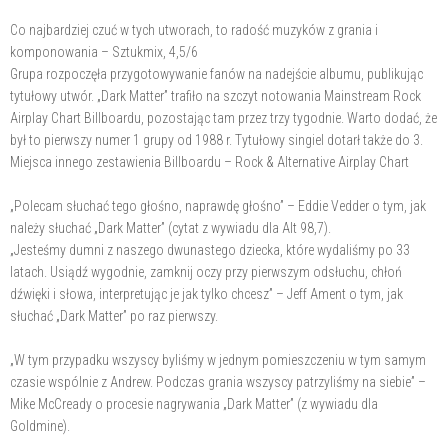
Co najbardziej czuć w tych utworach, to radość muzyków z grania i
komponowania – Sztukmix, 4,5/6
Grupa rozpoczęła przygotowywanie fanów na nadejście albumu, publikując
tytułowy utwór. „Dark Matter” trafiło na szczyt notowania Mainstream Rock
Airplay Chart Billboardu, pozostając tam przez trzy tygodnie. Warto dodać, że
był to pierwszy numer 1 grupy od 1988 r. Tytułowy singiel dotarł także do 3.
Miejsca innego zestawienia Billboardu – Rock & Alternative Airplay Chart
„Polecam słuchać tego głośno, naprawdę głośno” – Eddie Vedder o tym, jak
należy słuchać „Dark Matter” (cytat z wywiadu dla Alt 98,7).
„Jesteśmy dumni z naszego dwunastego dziecka, które wydaliśmy po 33
latach. Usiądź wygodnie, zamknij oczy przy pierwszym odsłuchu, chłoń
dźwięki i słowa, interpretując je jak tylko chcesz” – Jeff Ament o tym, jak
słuchać „Dark Matter” po raz pierwszy.
„W tym przypadku wszyscy byliśmy w jednym pomieszczeniu w tym samym
czasie wspólnie z Andrew. Podczas grania wszyscy patrzyliśmy na siebie” –
Mike McCready o procesie nagrywania „Dark Matter” (z wywiadu dla
Goldmine).