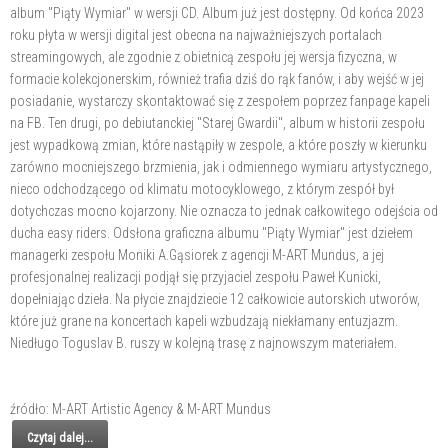
album "Piąty Wymiar" w wersji CD. Album już jest dostępny. Od końca 2023
roku płyta w wersji digital jest obecna na najważniejszych portalach
streamingowych, ale zgodnie z obietnicą zespołu jej wersja fizyczna, w
formacie kolekcjonerskim, również trafia dziś do rąk fanów, i aby wejść w jej
posiadanie, wystarczy skontaktować się z zespołem poprzez fanpage kapeli
na FB. Ten drugi, po debiutanckiej "Starej Gwardii", album w historii zespołu
jest wypadkową zmian, które nastąpiły w zespole, a które poszły w kierunku
zarówno mocniejszego brzmienia, jak i odmiennego wymiaru artystycznego,
nieco odchodzącego od klimatu motocyklowego, z którym zespół był
dotychczas mocno kojarzony. Nie oznacza to jednak całkowitego odejścia od
ducha easy riders. Odsłona graficzna albumu "Piąty Wymiar" jest dziełem
managerki zespołu Moniki A.Gąsiorek z agencji M-ART Mundus, a jej
profesjonalnej realizacji podjął się przyjaciel zespołu Paweł Kunicki,
dopełniając dzieła. Na płycie znajdziecie 12 całkowicie autorskich utworów,
które już grane na koncertach kapeli wzbudzają niekłamany entuzjazm.
Niedługo Toguslav B. ruszy w kolejną trasę z najnowszym materiałem.
źródło: M-ART Artistic Agency & M-ART Mundus
Czytaj dalej...