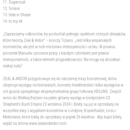
11. Sugarcoat
12. Solace
13. Hide in Shade
14. to my ilk
„Zapraszamy odbiorców, by posłuchali pełnego spektrum różnych dźwięków,
które tworzą Zeal & Ardor” – kończy Tiziano. „Jest kilka wspaniałych
momentów, ale jest w nich mnóstwo intensywności i uroku. W pisaniu
piosenek Manuela i procesie pracy z każdym członkiem jest pewna
intencjonalność, a także element przypadkowości. Nie mogę się doczekać
reakcji ludzi”.
ZEAL & ARDOR przygotowuje się do obszernej trasy koncertowej, która
obejmuje występy na festiwalach, koncerty headlinerskie i kilka występów w
roli gościa specjalnego eksperymentalnej grupy folkowej HEILUNG. Zespół
wróci do Wielkiej Brytanii na jeden główny występ w londyńskim O2
Shepherd's Bush Empire 22 września 2024 r. Bilety są już w sprzedaży na
wszystkie daty z wyjątkiem koncertów w Londynie, Kopenhadze, Linzu i
Mediolanie, które trafią do sprzedaży w piątek 26 kwietnia . Aby kupić bilety,
wejdź na stronę www.zealandardor.com.