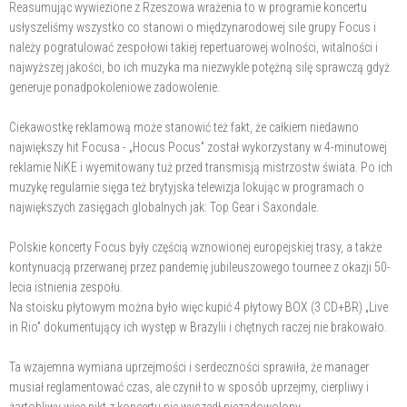
Reasumując wywiezione z Rzeszowa wrażenia to w programie koncertu
usłyszeliśmy wszystko co stanowi o międzynarodowej sile grupy Focus i
należy pogratulować zespołowi takiej repertuarowej wolności, witalności i
najwyższej jakości, bo ich muzyka ma niezwykle potężną silę sprawczą gdyż
generuje ponadpokoleniowe zadowolenie.
Ciekawostkę reklamową może stanowić też fakt, że całkiem niedawno
największy hit Focusa - „Hocus Pocus” został wykorzystany w 4-minutowej
reklamie NiKE i wyemitowany tuż przed transmisją mistrzostw świata. Po ich
muzykę regularnie sięga też brytyjska telewizja lokując w programach o
największych zasięgach globalnych jak: Top Gear i Saxondale.
Polskie koncerty Focus były częścią wznowionej europejskiej trasy, a także
kontynuacją przerwanej przez pandemię jubileuszowego tournee z okazji 50-
lecia istnienia zespołu.
Na stoisku płytowym można było więc kupić 4 płytowy BOX (3 CD+BR) „Live
in Rio” dokumentujący ich występ w Brazylii i chętnych raczej nie brakowało.
Ta wzajemna wymiana uprzejmości i serdeczności sprawiła, że manager
musiał reglamentować czas, ale czynił to w sposób uprzejmy, cierpliwy i
żartobliwy więc nikt z koncertu nie wyszedł niezadowolony.