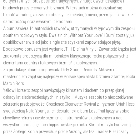
60-tych i 70-tych oraz pasji do tradycyjnych, vintage'owych dźwięków i
brudnych przesterowanych brzmień. W tekstach można doszukać się
tematów trudnej, a czasem obsesyjnej miłości, śmierci, przemijaniu i walki z
samotnością oraz własnymi demonami.
Album zawiera 14 autorskich utworów, utrzymanych w typowym dla zespołu,
southern rockowym stylu. Dwa z nich „Without Your Love” i Burn” zostały już
opublikowane w sieci jako single z teledyskami zapowiadające płytę.
Dodatkowo bonusem jest wydanie „Till I Die” na Vinylu. Zawartość krążka jest
znakomitą propozycją dla miłośników klasycznego rocka połączonych z
elementami country i folkowych brzmień akustycznych.
Za produkcje albumu odpowiada Dirty Sound Records. Miksem i
masteringiem zajął się najlepszy w Polsce specjalista brzmień z tamtej epoki
Marcin Bors.
Yellow Horse to zespół nawiązujący klimatem i duchem do przepięknej
dekady lat siedemdziesiątych i nie tylko... Muzyka zespołu to nieoczekiwane
zderzenie przebojowości Creedence Clearwater Revival z liryzmem Uriah Heep i
swojskością Neila Younga. Ich debiutancki album Lost Trail łączy w sobie
chwytliwe refreny i ciepłe brzmienia instrumentów akustycznych a nad
wszystkim unosi się duch hippisowskiego rocka. Klimat muzyki tworzonej
przez Żółtego Konia przywołuje prerie Arizony, ale też... nasze Bieszczady.