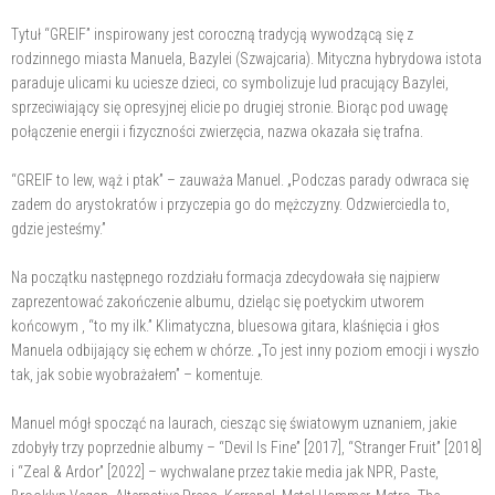
Tytuł “GREIF” inspirowany jest coroczną tradycją wywodzącą się z
rodzinnego miasta Manuela, Bazylei (Szwajcaria). Mityczna hybrydowa istota
paraduje ulicami ku uciesze dzieci, co symbolizuje lud pracujący Bazylei,
sprzeciwiający się opresyjnej elicie po drugiej stronie. Biorąc pod uwagę
połączenie energii i fizyczności zwierzęcia, nazwa okazała się trafna.
“GREIF to lew, wąż i ptak” – zauważa Manuel. „Podczas parady odwraca się
zadem do arystokratów i przyczepia go do mężczyzny. Odzwierciedla to,
gdzie jesteśmy.”
Na początku następnego rozdziału formacja zdecydowała się najpierw
zaprezentować zakończenie albumu, dzieląc się poetyckim utworem
końcowym , “to my ilk.” Klimatyczna, bluesowa gitara, klaśnięcia i głos
Manuela odbijający się echem w chórze. „To jest inny poziom emocji i wyszło
tak, jak sobie wyobrażałem” – komentuje.
Manuel mógł spocząć na laurach, ciesząc się światowym uznaniem, jakie
zdobyły trzy poprzednie albumy – “Devil Is Fine” [2017], “Stranger Fruit” [2018]
i “Zeal & Ardor” [2022] – wychwalane przez takie media jak NPR, Paste,