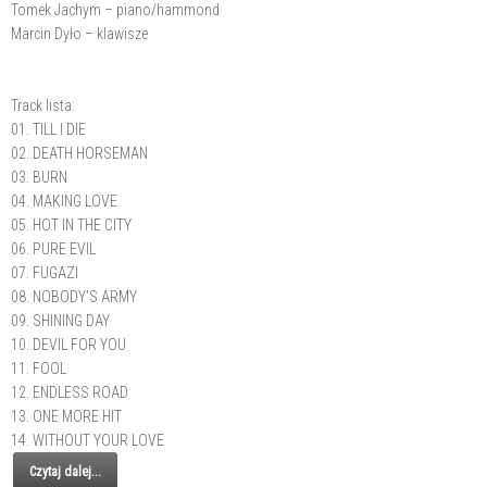
Tomek Jachym – piano/hammond
Marcin Dyło – klawisze
Track lista:
01. TILL I DIE
02. DEATH HORSEMAN
03. BURN
04. MAKING LOVE
05. HOT IN THE CITY
06. PURE EVIL
07. FUGAZI
08. NOBODY’S ARMY
09. SHINING DAY
10. DEVIL FOR YOU
11. FOOL
12. ENDLESS ROAD
13. ONE MORE HIT
14. WITHOUT YOUR LOVE
Czytaj dalej...