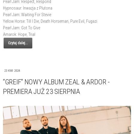
Pearl Jam: Respect, Respond
Hypnosaur: Inwazja z Plutona
Pearl Jam: Waiting For Stevie
Yellow Horse: Till I Die, Death Horseman, Pure Evil, Fugazi
Pearl Jam: Got To Give
Amarok: Hope, Trial
Czytaj dalej...
23 KWI 2024
“GREIF” NOWY ALBUM ZEAL & ARDOR -
PREMIERA JUŻ 23 SIERPNIA