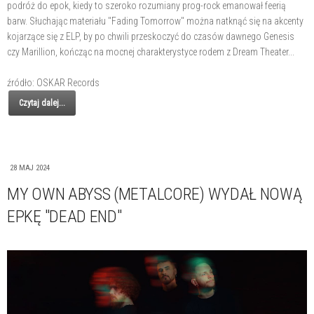
podróż do epok, kiedy to szeroko rozumiany prog-rock emanował feerią
barw. Słuchając materiału "Fading Tomorrow" można natknąć się na akcenty
kojarzące się z ELP, by po chwili przeskoczyć do czasów dawnego Genesis
czy Marillion, kończąc na mocnej charakterystyce rodem z Dream Theater...
źródło: OSKAR Records
Czytaj dalej...
28 MAJ 2024
MY OWN ABYSS (METALCORE) WYDAŁ NOWĄ
EPKĘ "DEAD END"