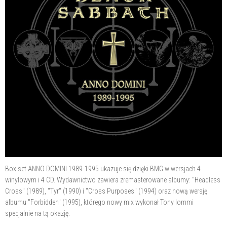
Box set ANNO DOMINI 1989-1995 ukazuje się dzięki BMG w wersjach 4
winylowym i 4 CD. Wydawnictwo zawiera zremasterowane albumy: "Headless
Cross" (1989), "Tyr" (1990) i "Cross Purposes" (1994) oraz nową wersję
albumu "Forbidden" (1995), którego nowy mix wykonał Tony Iommi
specjalnie na tą okazję.