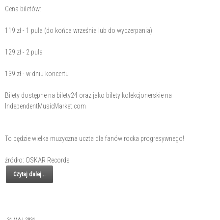
Cena biletów:
119 zł - 1 pula (do końca września lub do wyczerpania)
129 zł - 2 pula
139 zł - w dniu koncertu
Bilety dostępne na bilety24 oraz jako bilety kolekcjonerskie na
IndependentMusicMarket.com
To będzie wielka muzyczna uczta dla fanów rocka progresywnego!
źródło: OSKAR Records
Czytaj dalej...
24 MAJ 2024