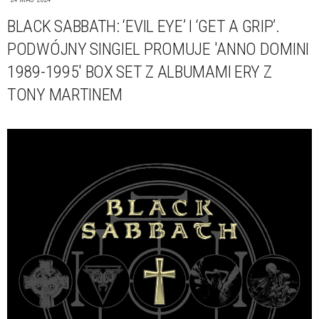
BLACK SABBATH: ‘EVIL EYE’ I ‘GET A GRIP’.
PODWÓJNY SINGIEL PROMUJE 'ANNO DOMINI
1989-1995' BOX SET Z ALBUMAMI ERY Z
TONY MARTINEM