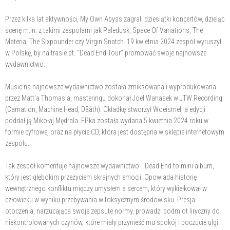
Przez kilka lat aktywności, My Own Abyss zagrali dziesiątki koncertów, dzieląc
scenę m.in. z takimi zespołami jak Paledusk, Space Of Variations, The
Materia, The Sixpounder czy Virgin Snatch. 19 kwietnia 2024 zespół wyruszył
w Polskę, by na trasie pt. "Dead End Tour" promować swoje najnowsze
wydawnictwo.
Music na najnowsze wydawnictwo została zmiksowana i wyprodukowana
przez Matt'a Thomas'a, masteringu dokonał Joel Wanasek w JTW Recording
(Carnation, Machine Head, Dååth). Okładkę stworzył Woeismel, a edycji
poddał ją Mikołaj Mędrala. EPka została wydana 5 kwietnia 2024 roku w
formie cyfrowej oraz na płycie CD, która jest dostępna w sklepie internetowym
zespołu.
Tak zespół komentuje najnowsze wydawnictwo: "Dead End to mini album,
który jest głębokim przeżyciem skrajnych emocji. Opowiada historię
wewnętrznego konfliktu między umysłem a sercem, który wykiełkował w
człowieku w wyniku przebywania w toksycznym środowisku. Presja
otoczenia, narzucająca swoje zepsute normy, prowadzi podmiot liryczny do
niekontrolowanych czynów, które miały przynieść mu spokój i poczucie ulgi.