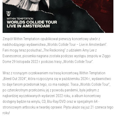
Zespół Within Temptation opublikował pierwszy koncertowy utwór z
nadchodzącego wydawnictwa „Worlds Collide Tour – Live in Amsterdam”.
Fani mogą teraz posłuchać „The Reckoning” z udziałem Amy Lee z
Evanescence, piosenka nagrana została podczas występu zespołu w Ziggo
Dome 29 listopada 2022 r. podczas trasy „Worlds Collide Tour”.
Wraz z rosnącym oczekiwaniem na trasę koncertową Within Temptation
„Bleed Out 2024”, która rozpoczyna się w październiku 2024 r., wydawnictwo
to daje fanom przedsmak tego, co ma nadejść. Trasa „Worlds Collide Tour”,
po czterokrotnym przełożeniu jej z powodu pandemii, była jednym z
najbardziej wyczekiwanych wydarzeń 2022 roku, a album koncertowy
dostępny będzie na winylu, CD, Blu-Ray/DVD oraz w specjalnym 64 -
stronicowym artbooku w twardej oprawie. Płyta ukaże się już 21 czerwca tego
roku!