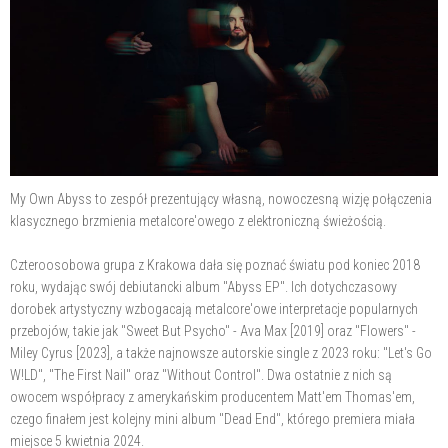
My Own Abyss to zespół prezentujący własną, nowoczesną wizję połączenia
klasycznego brzmienia metalcore'owego z elektroniczną świeżością.
Czteroosobowa grupa z Krakowa dała się poznać światu pod koniec 2018
roku, wydając swój debiutancki album "Abyss EP". Ich dotychczasowy
dorobek artystyczny wzbogacają metalcore'owe interpretacje popularnych
przebojów, takie jak "Sweet But Psycho" - Ava Max [2019] oraz "Flowers" -
Miley Cyrus [2023], a także najnowsze autorskie single z 2023 roku: "Let's Go
W!LD", "The First Nail" oraz "Without Control". Dwa ostatnie z nich są
owocem współpracy z amerykańskim producentem Matt'em Thomas'em,
czego finałem jest kolejny mini album "Dead End", którego premiera miała
miejsce 5 kwietnia 2024.