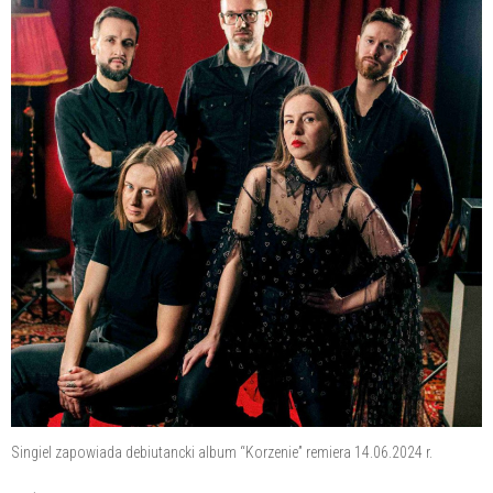
Singiel zapowiada debiutancki album “Korzenie” remiera 14.06.2024 r.