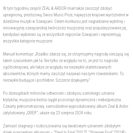
W tym tygodniu zespół ZEAL & ARDOR miał także zaszczyt zdobyć
upragnioną, prestiżową Swiss Music Prize, najwyższe krajowe wyróżnienie w
dziedzinie muzyki w Szwajcarii. Celem konkursu jest nagradzanie wybitnej i
innowacyjnej szwajcarskiej twórczości muzycznej oraz popularyzowanie jej,
kandydaci wybierani są ze wszystkich regionów Szwajcarii i reprezentują
wszystkie kategorie muzyczne.
Manuel komentuje: „Rzadko zdarza się, że otrzymujemy nagrodę cieszącą się
takim szacunkiem jak ta. Nie tylko ze względu na to, że jest to nagroda
ogólnokrajowa, ale także ze względu na niezwykle utalentowanych
absolwentów, których mamy zaszczyt nazywać naszymi rówieśnikami. To
niezwykle budujące i pochlebne. Szczerze dziękujemy.”
Po dziesiątkach milionów odtworzeń i zdobyciu szerokiego uznania
krytyków, muzyczna bestia ciągle pozostaje dynamiczna i niebezpieczna.
Czwarty pełnometrażowy, samodzielnie wyprodukowany album Zeal & Ardor
zatytułowany „GREIF”, ukaże się 23 sierpnia 2024 roku.
Zamiast stagnacji i rozkoszowania się światowym uznaniem zdobytym
dzięki poprzednim albumom – “Devil Is Fine” [2017], “Stranger Fruit” [2018] i