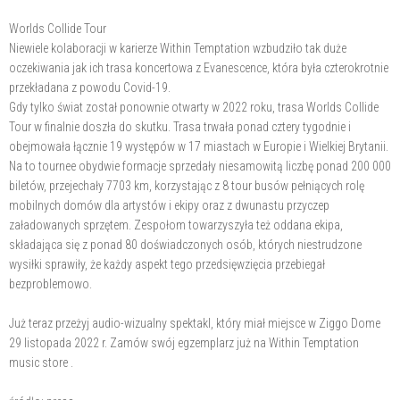
Worlds Collide Tour
Niewiele kolaboracji w karierze Within Temptation wzbudziło tak duże
oczekiwania jak ich trasa koncertowa z Evanescence, która była czterokrotnie
przekładana z powodu Covid-19.
Gdy tylko świat został ponownie otwarty w 2022 roku, trasa Worlds Collide
Tour w finalnie doszła do skutku. Trasa trwała ponad cztery tygodnie i
obejmowała łącznie 19 występów w 17 miastach w Europie i Wielkiej Brytanii.
Na to tournee obydwie formacje sprzedały niesamowitą liczbę ponad 200 000
biletów, przejechały 7703 km, korzystając z 8 tour busów pełniących rolę
mobilnych domów dla artystów i ekipy oraz z dwunastu przyczep
załadowanych sprzętem. Zespołom towarzyszyła też oddana ekipa,
składająca się z ponad 80 doświadczonych osób, których niestrudzone
wysiłki sprawiły, że każdy aspekt tego przedsięwzięcia przebiegał
bezproblemowo.
Już teraz przeżyj audio-wizualny spektakl, który miał miejsce w Ziggo Dome
29 listopada 2022 r. Zamów swój egzemplarz już na Within Temptation
music store .