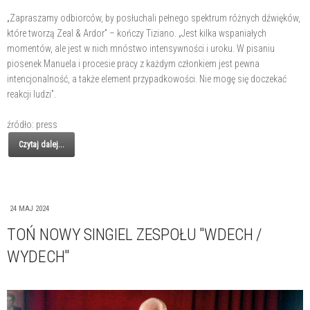
„Zapraszamy odbiorców, by posłuchali pełnego spektrum różnych dźwięków,
które tworzą Zeal & Ardor” – kończy Tiziano. „Jest kilka wspaniałych
momentów, ale jest w nich mnóstwo intensywności i uroku. W pisaniu
piosenek Manuela i procesie pracy z każdym członkiem jest pewna
intencjonalność, a także element przypadkowości. Nie mogę się doczekać
reakcji ludzi”.
źródło: press
Czytaj dalej...
24 MAJ 2024
TOŃ NOWY SINGIEL ZESPOŁU "WDECH /
WYDECH"