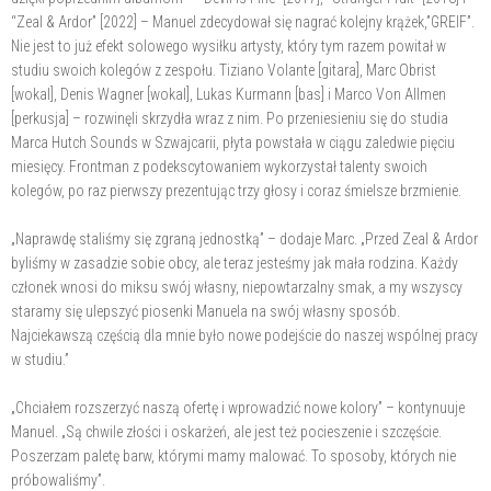
“Zeal & Ardor” [2022] – Manuel zdecydował się nagrać kolejny krążek,”GREIF”.
Nie jest to już efekt solowego wysiłku artysty, który tym razem powitał w
studiu swoich kolegów z zespołu. Tiziano Volante [gitara], Marc Obrist
[wokal], Denis Wagner [wokal], Lukas Kurmann [bas] i Marco Von Allmen
[perkusja] – rozwinęli skrzydła wraz z nim. Po przeniesieniu się do studia
Marca Hutch Sounds w Szwajcarii, płyta powstała w ciągu zaledwie pięciu
miesięcy. Frontman z podekscytowaniem wykorzystał talenty swoich
kolegów, po raz pierwszy prezentując trzy głosy i coraz śmielsze brzmienie.
„Naprawdę staliśmy się zgraną jednostką” – dodaje Marc. „Przed Zeal & Ardor
byliśmy w zasadzie sobie obcy, ale teraz jesteśmy jak mała rodzina. Każdy
członek wnosi do miksu swój własny, niepowtarzalny smak, a my wszyscy
staramy się ulepszyć piosenki Manuela na swój własny sposób.
Najciekawszą częścią dla mnie było nowe podejście do naszej wspólnej pracy
w studiu.”
„Chciałem rozszerzyć naszą ofertę i wprowadzić nowe kolory” – kontynuuje
Manuel. „Są chwile złości i oskarżeń, ale jest też pocieszenie i szczęście.
Poszerzam paletę barw, którymi mamy malować. To sposoby, których nie
próbowaliśmy”.