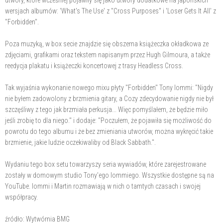
utwory, które wcześniej pojawiły się jako utwory dodatkowe na japońskich
wersjach albumów: 'What's The Use' z "Cross Purposes" i 'Loser Gets It All' z
"Forbidden".
Poza muzyką, w box secie znajdzie się obszerna książeczka okładkowa ze
zdjęciami, grafikami oraz tekstem napisanym przez Hugh Gilmoura, a także
reedycja plakatu i książeczki koncertowej z trasy Headless Cross.
Tak wyjaśnia wykonanie nowego mixu płyty "Forbidden" Tony Iommi: "Nigdy
nie byłem zadowolony z brzmienia gitary, a Cozy zdecydowanie nigdy nie był
szczęśliwy z tego jak brzmiała perkusja... Więc pomyślałem, że będzie miło
jeśli zrobię to dla niego." i dodaje: "Poczułem, że pojawiła się możliwość do
powrotu do tego albumu i że bez zmieniania utworów, można wykręcić takie
brzmienie, jakie ludzie oczekiwaliby od Black Sabbath.".
Wydaniu tego box setu towarzyszy seria wywiadów, które zarejestrowane
zostały w domowym studio Tony'ego Iommiego. Wszystkie dostępne są na
YouTube. Iommi i Martin rozmawiają w nich o tamtych czasach i swojej
współpracy.
źródło: Wytwórnia BMG