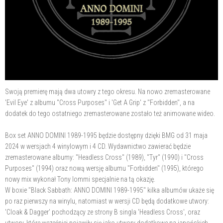
Swoją premierę mają dwa utowry z tego okresu. Na nowo zremasterowane
'Evil Eye' z albumu "Cross Purposes" i 'Get A Grip' z "Forbidden", a na
dodatek do tego ostatniego zremasterowane zostało też animowane wideo.
Box set ANNO DOMINI 1989-1995 będzie dostępny dzięki BMG od 31 maja
2024 w wersjach 4 winylowym i 4 CD. Wydawnictwo zawierać będzie
zremasterowane albumy: "Headless Cross" (1989), "Tyr" (1990) i "Cross
Purposes" (1994) oraz nową wersję albumu "Forbidden" (1995), którego
nowy mix wykonał Tony Iommi specjalnie na tą okazję.
W boxie "Black Sabbath: ANNO DOMINI 1989-1995" kilka albumów ukaże się
po raz pierwszy na winylu, natomiast w wersji CD będą dodatkowe utwory:
'Cloak & Dagger' pochodzący ze strony B singla 'Headless Cross', oraz