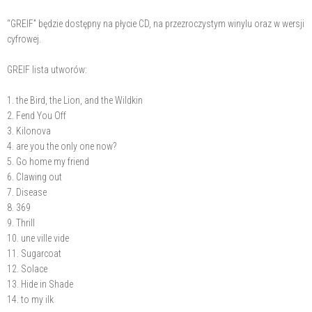
“GREIF” będzie dostępny na płycie CD, na przezroczystym winylu oraz w wersji
cyfrowej.
GREIF lista utworów:
1. the Bird, the Lion, and the Wildkin
2. Fend You Off
3. Kilonova
4. are you the only one now?
5. Go home my friend
6. Clawing out
7. Disease
8. 369
9. Thrill
10. une ville vide
11. Sugarcoat
12. Solace
13. Hide in Shade
14. to my ilk