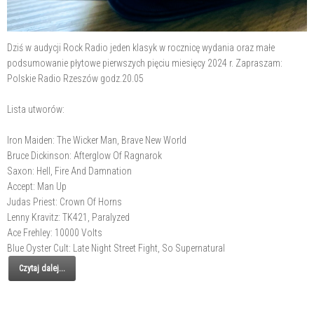
Dziś w audycji Rock Radio jeden klasyk w rocznicę wydania oraz małe
podsumowanie płytowe pierwszych pięciu miesięcy 2024 r. Zapraszam:
Polskie Radio Rzeszów godz.20.05
Lista utworów:
Iron Maiden: The Wicker Man, Brave New World
Bruce Dickinson: Afterglow Of Ragnarok
Saxon: Hell, Fire And Damnation
Accept: Man Up
Judas Priest: Crown Of Horns
Lenny Kravitz: TK421, Paralyzed
Ace Frehley: 10000 Volts
Blue Oyster Cult: Late Night Street Fight, So Supernatural
Czytaj dalej...