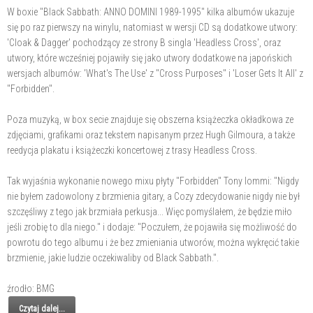
W boxie "Black Sabbath: ANNO DOMINI 1989-1995" kilka albumów ukazuje
się po raz pierwszy na winylu, natomiast w wersji CD są dodatkowe utwory:
'Cloak & Dagger' pochodzący ze strony B singla 'Headless Cross', oraz
utwory, które wcześniej pojawiły się jako utwory dodatkowe na japońskich
wersjach albumów: 'What's The Use' z "Cross Purposes" i 'Loser Gets It All' z
"Forbidden".
Poza muzyką, w box secie znajduje się obszerna książeczka okładkowa ze
zdjęciami, grafikami oraz tekstem napisanym przez Hugh Gilmoura, a także
reedycja plakatu i książeczki koncertowej z trasy Headless Cross.
Tak wyjaśnia wykonanie nowego mixu płyty "Forbidden" Tony Iommi: "Nigdy
nie byłem zadowolony z brzmienia gitary, a Cozy zdecydowanie nigdy nie był
szczęśliwy z tego jak brzmiała perkusja... Więc pomyślałem, że będzie miło
jeśli zrobię to dla niego." i dodaje: "Poczułem, że pojawiła się możliwość do
powrotu do tego albumu i że bez zmieniania utworów, można wykręcić takie
brzmienie, jakie ludzie oczekiwaliby od Black Sabbath.".
źrodło: BMG
Czytaj dalej...