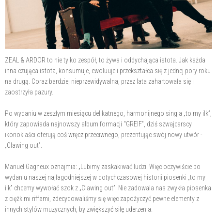
ZEAL & ARDOR to nie tylko zespół, to żywa i oddychająca istota. Jak każda
inna czująca istota, konsumuje, ewoluuje i przekształca się z jednej pory roku
na drugą. Coraz bardziej nieprzewidywalna, przez lata zahartowała się i
zaostrzyła pazury.
Po wydaniu w zeszłym miesiącu delikatnego, harmonijnego singla „to my ilk”,
który zapowiada najnowszy album formacji “GREIF”, dziś szwajcarscy
ikonoklaści oferują coś wręcz przeciwnego, prezentując swój nowy utwór -
„Clawing out”.
Manuel Gagneux oznajmia: „Lubimy zaskakiwać ludzi. Więc oczywiście po
wydaniu naszej najłagodniejszej w dotychczasowej historii piosenki „to my
ilk” chcemy wywołać szok z „Clawing out”! Nie zadowala nas zwykła piosenka
z ciężkimi riffami, zdecydowaliśmy się więc zapożyczyć pewne elementy z
innych stylów muzycznych, by zwiększyć siłę uderzenia.