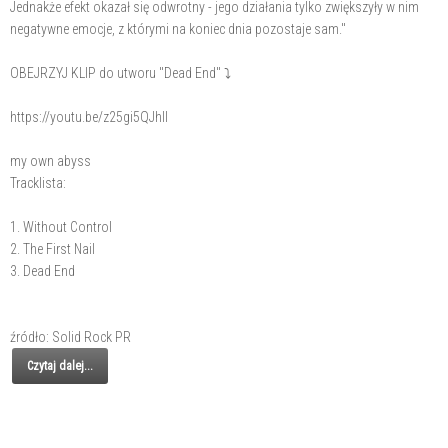
Jednakże efekt okazał się odwrotny - jego działania tylko zwiększyły w nim
negatywne emocje, z którymi na koniec dnia pozostaje sam."
OBEJRZYJ KLIP do utworu "Dead End" ⤵
https://youtu.be/z25gi5QJhII
my own abyss
Tracklista:
1. Without Control
2. The First Nail
3. Dead End
źródło: Solid Rock PR
Czytaj dalej...