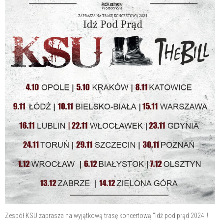
Zespół KSU zaprasza na wyjątkową trasę koncertową "Idź pod prąd 2024"!