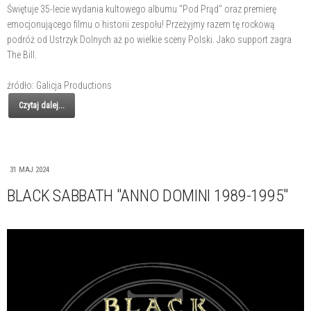
Świętuje 35-lecie wydania kultowego albumu "Pod Prąd" oraz premierę
emocjonującego filmu o historii zespołu! Przeżyjmy razem tę rockową
podróż od Ustrzyk Dolnych aż po wielkie sceny Polski. Jako support zagra
The Bill.
źródło: Galicja Productions
Czytaj dalej...
31 MAJ 2024
BLACK SABBATH "ANNO DOMINI 1989-1995"