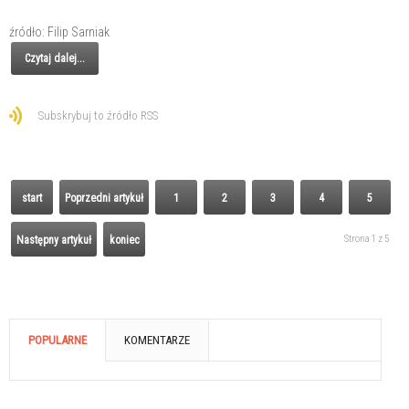
źródło: Filip Sarniak
Czytaj dalej...
Subskrybuj to źródło RSS
start
Poprzedni artykuł
1
2
3
4
5
Strona 1 z 5
Następny artykuł
koniec
POPULARNE
KOMENTARZE