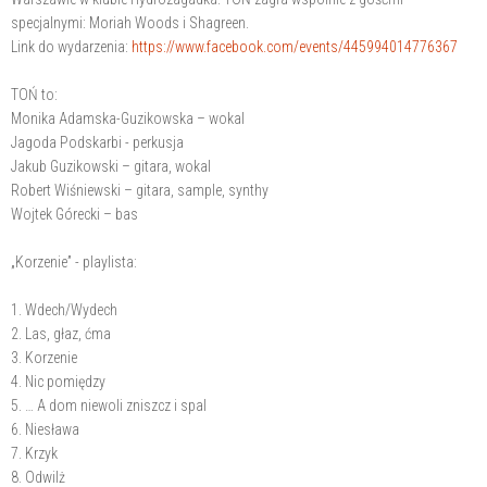
specjalnymi: Moriah Woods i Shagreen.
Link do wydarzenia:
https://www.facebook.com/events/445994014776367
TOŃ to:
Monika Adamska-Guzikowska – wokal
Jagoda Podskarbi - perkusja
Jakub Guzikowski – gitara, wokal
Robert Wiśniewski – gitara, sample, synthy
Wojtek Górecki – bas
„Korzenie” - playlista:
1. Wdech/Wydech
2. Las, głaz, ćma
3. Korzenie
4. Nic pomiędzy
5. … A dom niewoli zniszcz i spal
6. Niesława
7. Krzyk
8. Odwilż