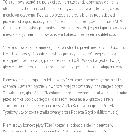
TOŃ to nowy zespół na polskiej scenie muzycznej, który łączy elementy
stonera, psychodeli i post-punka z motywami ludowymi, leśnymi, aż po
metalową ekstremę. Tworzą go przedsiębiorca z branży pogrzebowej,
prawnik od prądu, nauczycielka śpiewu, pilotka boeingów i tłumacz z MTV.
Grają razem muzykę z pogranicza jawy i snu, w której ciężar i gardłowy krzyk
mieszają się z harmonią, wyrazistym kobiecym wokalem i subtelnością.
“Utwór opowiada o stanie zagubienia i strachu przed nieznanym. O uczuciu,
które towarzyszy Ci, kiedy nie pytasz już “czy”, a “kiedy” Twój świat się
rozsypie.” mówi o swojej piosence zespół TOŃ. “Wszystko jest w Twojej
głowie, a świat dookoła po prostu trwa - był, jest i będzie.” dodają muzycy.
Pierwszy album zespołu zatytułowany “Korzenie” premierę będzie miał 14
czerwca. Zawierać będzie 8 utworów, płytę zapowiadały inne single z płyty:
‘Odwilż’, ‘Las, głaz, ćma’ i ‘Niesława’. Zarejestrowany został w Nebula Studio
przez Tomka Stołowskiego (Tides From Nebula), a większość z nich
zmiksowana i zmasterowana przez Maćka Karbowskiego (także TFN).
Tytułowy utwór został zmiksowany przez Roberta Szydło (Mikromusic).
Premierowy koncert płyty TOŃ “Korzenie” odbędzie się 14 czerwca w
Warszawie w klubie Hydrozagadka. TOŃ zagra wspólnie z gośćmi