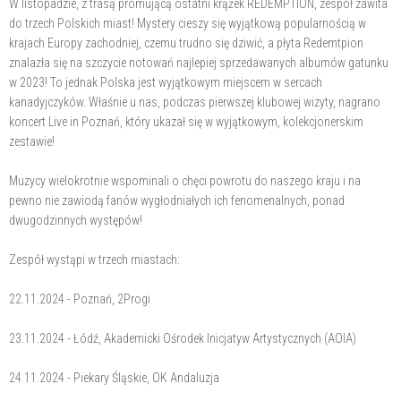
W listopadzie, z trasą promującą ostatni krążek REDEMPTION, zespół zawita
do trzech Polskich miast! Mystery cieszy się wyjątkową popularnością w
krajach Europy zachodniej, czemu trudno się dziwić, a płyta Redemtpion
znalazła się na szczycie notowań najlepiej sprzedawanych albumów gatunku
w 2023! To jednak Polska jest wyjątkowym miejscem w sercach
kanadyjczyków. Właśnie u nas, podczas pierwszej klubowej wizyty, nagrano
koncert Live in Poznań, który ukazał się w wyjątkowym, kolekcjonerskim
zestawie!
Muzycy wielokrotnie wspominali o chęci powrotu do naszego kraju i na
pewno nie zawiodą fanów wygłodniałych ich fenomenalnych, ponad
dwugodzinnych występów!
Zespół wystąpi w trzech miastach:
22.11.2024 - Poznań, 2Progi
23.11.2024 - Łódź, Akademicki Ośrodek Inicjatyw Artystycznych (AOIA)
24.11.2024 - Piekary Śląskie, OK Andaluzja