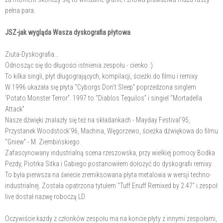
pełna para.
JSZ-jak wygląda Wasza dyskografia płytowa
Ziuta-Dyskografia…
Odnosząc się do długości istnienia zespołu - cienko :)
To kilka singli, płyt długogrających, kompilacji, ścieżki do filmu i remixy.
W 1996 ukazała się płyta “Cyborgs Don’t Sleep” poprzedzona singlem
‘Potato Monster Terror”. 1997 to “Diablos Tequilos” i singiel “Mortadella
Attack”
Nasze dźwięki znalazły się też na składankach - Mayday Festival’95,
Przystanek Woodstock’96, Machina, Węgorzewo, ścieżka dźwiękowa do filmu
“Gniew” - M. Ziembińskiego.
Zafascynowany industrialną scena rzeszowska, przy wielkiej pomocy Bodka
Pezdy, Piotrka Sitka i Gabiego postanowiłem dołożyć do dyskografii remixy.
To była pierwsza na świecie zremiksowana płyta metalowa w wersji techno-
industrialnej. Została opatrzona tytułem “Tuff Enuff Remixed by 2.47” i zespoł
live dostał nazwę roboczą LD.
Oczywiście każdy z członków zespołu ma na koncie płyty z innymi zespołami,