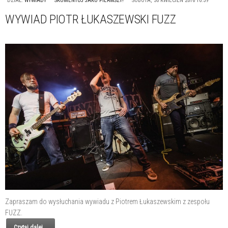
DZIAŁ:
WYWIADY
SKOMENTUJ JAKO PIERWSZY!
SOBOTA, 30 KWIECIEŃ 2016 10:39
WYWIAD PIOTR ŁUKASZEWSKI FUZZ
Zapraszam do wysłuchania wywiadu z Piotrem Łukaszewskim z zespołu
FUZZ.
Czytaj dalej...