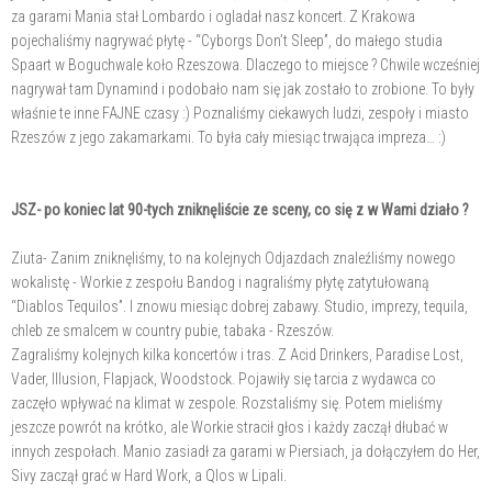
za garami Mania stał Lombardo i ogladał nasz koncert. Z Krakowa
pojechaliśmy nagrywać płytę - “Cyborgs Don’t Sleep”, do małego studia
Spaart w Boguchwale koło Rzeszowa. Dlaczego to miejsce ? Chwile wcześniej
nagrywał tam Dynamind i podobało nam się jak zostało to zrobione. To były
właśnie te inne FAJNE czasy :) Poznaliśmy ciekawych ludzi, zespoły i miasto
Rzeszów z jego zakamarkami. To była cały miesiąc trwająca impreza… :)
JSZ- po koniec lat 90-tych zniknęliście ze sceny, co się z w Wami działo ?
Ziuta- Zanim zniknęliśmy, to na kolejnych Odjazdach znaleźliśmy nowego
wokalistę - Workie z zespołu Bandog i nagraliśmy płytę zatytułowaną
“Diablos Tequilos”. I znowu miesiąc dobrej zabawy. Studio, imprezy, tequila,
chleb ze smalcem w country pubie, tabaka - Rzeszów.
Zagraliśmy kolejnych kilka koncertów i tras. Z Acid Drinkers, Paradise Lost,
Vader, Illusion, Flapjack, Woodstock. Pojawiły się tarcia z wydawca co
zaczęło wpływać na klimat w zespole. Rozstaliśmy się. Potem mieliśmy
jeszcze powrót na krótko, ale Workie stracił głos i każdy zaczął dłubać w
innych zespołach. Manio zasiadł za garami w Piersiach, ja dołączyłem do Her,
Sivy zaczął grać w Hard Work, a Qlos w Lipali.