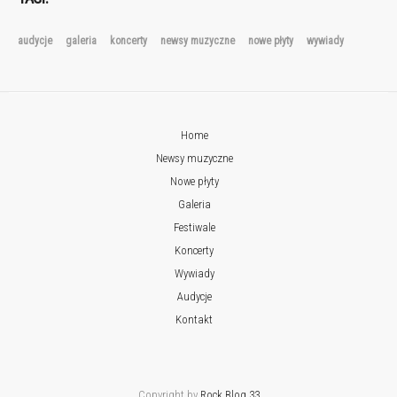
audycje
galeria
koncerty
newsy muzyczne
nowe płyty
wywiady
Home
Newsy muzyczne
Nowe płyty
Galeria
Festiwale
Koncerty
Wywiady
Audycje
Kontakt
Copyright by
Rock Blog 33