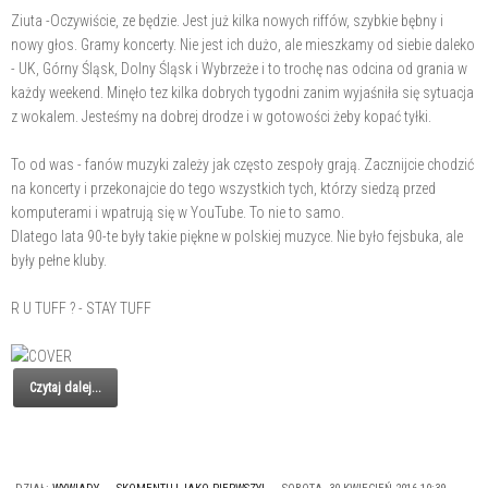
Ziuta -Oczywiście, ze będzie. Jest już kilka nowych riffów, szybkie bębny i
nowy głos. Gramy koncerty. Nie jest ich dużo, ale mieszkamy od siebie daleko
- UK, Górny Śląsk, Dolny Śląsk i Wybrzeże i to trochę nas odcina od grania w
każdy weekend. Minęło tez kilka dobrych tygodni zanim wyjaśniła się sytuacja
z wokalem. Jesteśmy na dobrej drodze i w gotowości żeby kopać tyłki.
To od was - fanów muzyki zależy jak często zespoły grają. Zacznijcie chodzić
na koncerty i przekonajcie do tego wszystkich tych, którzy siedzą przed
komputerami i wpatrują się w YouTube. To nie to samo.
Dlatego lata 90-te były takie piękne w polskiej muzyce. Nie było fejsbuka, ale
były pełne kluby.
R U TUFF ? - STAY TUFF
Czytaj dalej...