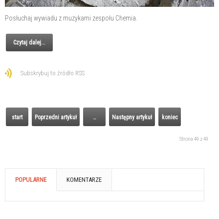
Posłuchaj wywiadu z muzykami zespołu Chemia.
Czytaj dalej...
Subskrybuj to źródło RSS
start
Poprzedni artykuł
…
Następny artykuł
koniec
Strona 49 z 49
POPULARNE
KOMENTARZE