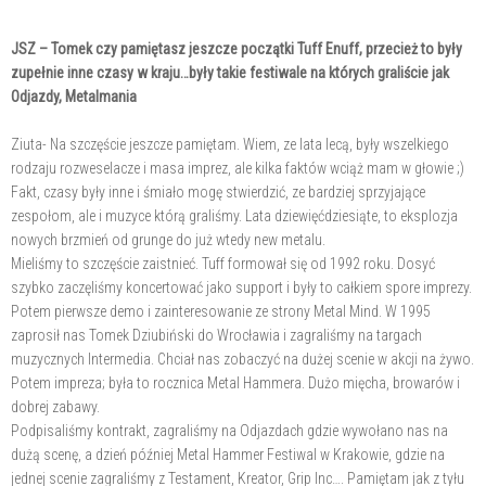
JSZ – Tomek czy pamiętasz jeszcze początki Tuff Enuff, przecież to były
zupełnie inne czasy w kraju…były takie festiwale na których graliście jak
Odjazdy, Metalmania
Ziuta- Na szczęście jeszcze pamiętam. Wiem, ze lata lecą, były wszelkiego
rodzaju rozweselacze i masa imprez, ale kilka faktów wciąż mam w głowie ;)
Fakt, czasy były inne i śmiało mogę stwierdzić, ze bardziej sprzyjające
zespołom, ale i muzyce którą graliśmy. Lata dziewięćdziesiąte, to eksplozja
nowych brzmień od grunge do już wtedy new metalu.
Mieliśmy to szczęście zaistnieć. Tuff formował się od 1992 roku. Dosyć
szybko zaczęliśmy koncertować jako support i były to całkiem spore imprezy.
Potem pierwsze demo i zainteresowanie ze strony Metal Mind. W 1995
zaprosił nas Tomek Dziubiński do Wrocławia i zagraliśmy na targach
muzycznych Intermedia. Chciał nas zobaczyć na dużej scenie w akcji na żywo.
Potem impreza; była to rocznica Metal Hammera. Dużo mięcha, browarów i
dobrej zabawy.
Podpisaliśmy kontrakt, zagraliśmy na Odjazdach gdzie wywołano nas na
dużą scenę, a dzień później Metal Hammer Festiwal w Krakowie, gdzie na
jednej scenie zagraliśmy z Testament, Kreator, Grip Inc…. Pamiętam jak z tyłu