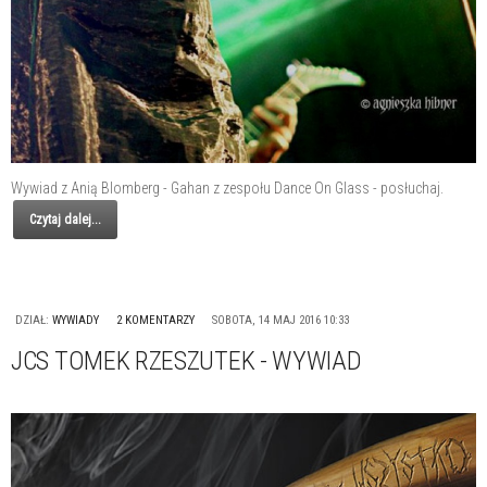
Wywiad z Anią Blomberg - Gahan z zespołu Dance On Glass - posłuchaj.
Czytaj dalej...
DZIAŁ:
WYWIADY
2 KOMENTARZY
SOBOTA, 14 MAJ 2016 10:33
JCS TOMEK RZESZUTEK - WYWIAD