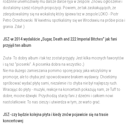
rodzinne uniemożliwiły mu dalsze darcie ryja w zespole. Znowu ogłoszenie i
dostaliśmy sześć różnych propozycji. Powiem, że tak zaskakujących, że
zdecydowaliśmy się na wokalistę który śpiewa tez w zespole LOKO - Piotr
Petro Orzechowski. W kwietniu spotkaliśmy się we Wrocławiu na próbie picia i
grania. Zdał :)
JSZ-w 2014 wydaliście „Sugar, Death and 222 Imperial Bitches” jak fani
przyjęli ten album
Ziuta- To dobry album i tak tez został przyjęty. Jest kilka mocnych faworytów
i są też “piosenki”. A piosenka dobra na wszystko ;)
Nie ma dużego zamieszania pomimo sporej pracy jaka włożyliśmy w
promocje, ale to chyba jest spowodowane brakiem wydawcy. Chcieliśmy
spróbować wydać płytę sami, niezalenie i to chyba nie był najlepszy ruch.
Wracając do płyty - muzyki, reakcje na koncertach pokazują nam, ze Tuff to
dobre, mocne dźwięki. Przychodzą starzy fani z dziećmi i całkiem nowi
nastolatkowie. To nas cieszy i utwierdza w tym, ze warto grać.
JSZ- czy będzie kolejna płyta i kiedy znów pojawicie się na trasie
koncertowej