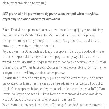
ale teraz zabraknie na to czasu ;)
JSZ-przez wile lat przewinęło się przez Wasz zespół wielu muzyków,
czym były spowodowane te zawirowania
Ziuta- Fakt. Już po pierwszej, a przy powstawaniu drugiej płyty, rozstaliśmy
się z wokalistą - Rafałem Tarachą. Pewnego dnia przyszedł na próbę i
oznajmił nam, ze gramy za ciężko i nie do końca go to kreci, a byliśmy już
prawie gotowi żeby pojechać do studia.
Wypatrzyłem na Odjazdach Workiego z zespołem Bandog. Spodobał mi się
chłopak ;) Spotkaliśmy się w Krakowie, pogadaliśmy, wypiliśmy browara i
wszedł z nami do studia. Zagraliśmy sporo dobrych koncertów i w 2000 roku
okazało się, ze Workie traci głos. Zostaliśmy bez wokalisty i to był moment w
którym postanowiliśmy zrobić dłuższą przerwę.
Po dziesięciu latach spotkaliśmy się w składzie z pierwszej płyty, ale szybko
się okazało, ze Manio nie ma czasu ze względu na Piersi i zastąpił go Luk z
Lipali. Kilka wspólnych koncertów, trasa i okazało się, że jest zbyt Tuff ;) Tym
razem daliśmy ogłoszenie i Łukasz Roman Romanowski z wrocławskiego
Head Up przygotował się najlepiej. Wciąż z nami gra :))
W zeszłym roku przeżyliśmy dejavu z Tarachą. Odległość i względy muzyczno-