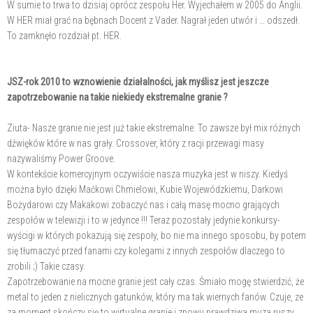
W sumie to trwa to dzisiaj oprócz zespołu Her. Wyjechałem w 2005 do Anglii.
W HER miał grać na bębnach Docent z Vader. Nagrał jeden utwór i … odszedł.
To zamknęło rozdział pt. HER.
JSZ-rok 2010 to wznowienie działalności, jak myślisz jest jeszcze
zapotrzebowanie na takie niekiedy ekstremalne granie ?
Ziuta- Nasze granie nie jest już takie ekstremalne. To zawsze był mix różnych
dźwięków które w nas grały. Crossover, który z racji przewagi masy
nazywaliśmy Power Groove.
W kontekście komercyjnym oczywiście nasza muzyka jest w niszy. Kiedyś
można było dzięki Maćkowi Chmielowi, Kubie Wojewódzkiemu, Darkowi
Bożydarowi czy Makakowi zobaczyć nas i całą masę mocno grających
zespołów w telewizji i to w jedynce !!! Teraz pozostały jedynie konkursy-
wyścigi w których pokazują się zespoły, bo nie ma innego sposobu, by potem
się tłumaczyć przed fanami czy kolegami z innych zespołów dlaczego to
zrobili ;) Takie czasy.
Zapotrzebowanie na mocne granie jest cały czas. Śmiało mogę stwierdzić, że
metal to jeden z nielicznych gatunków, który ma tak wiernych fanów. Czuje, ze
za moment skończy się to wirtualne granie i znowu prawdziwa muza ruszy