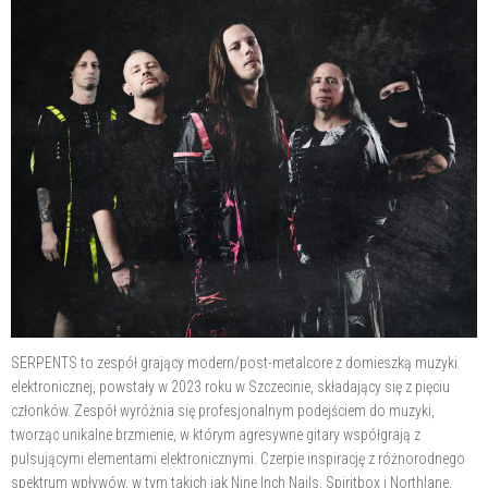
SERPENTS to zespół grający modern/post-metalcore z domieszką muzyki
elektronicznej, powstały w 2023 roku w Szczecinie, składający się z pięciu
członków. Zespół wyróżnia się profesjonalnym podejściem do muzyki,
tworząc unikalne brzmienie, w którym agresywne gitary współgrają z
pulsującymi elementami elektronicznymi. Czerpie inspirację z różnorodnego
spektrum wpływów, w tym takich jak Nine Inch Nails, Spiritbox i Northlane,