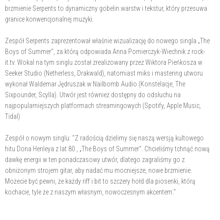
brzmienie Serpents to dynamiczny gobelin warstw i tekstur, który przesuwa
granice konwencjonalnej muzyki.
Zespół Serpents zaprezentował właśnie wizualizację do nowego singla „The
Boys of Summer", za którą odpowiada Anna Pomierczyk-Wiechnik z rock-
it.tv. Wokal na tym singlu został zrealizowany przez Wiktora Pieńkosza w
Seeker Studio (Netherless, Drakwald), natomiast miks i mastering utworu
wykonał Waldemar Jędruszak w Nailbomb Audio (Konstelacje, The
Sixpounder, Scylla). Utwór jest również dostępny do odsłuchu na
najpopularniejszych platformach streamingowych (Spotify, Apple Music,
Tidal)
Zespół o nowym singlu: "Z radością dzielimy się naszą wersją kultowego
hitu Dona Henleya z lat 80., „The Boys of Summer". Chcieliśmy tchnąć nową
dawkę energii w ten ponadczasowy utwór, dlatego zagraliśmy go z
obniżonym strojem gitar, aby nadać mu mocniejsze, nowe brzmienie.
Możecie być pewni, że każdy riff i bit to szczery hołd dla piosenki, którą
kochacie, tyle że z naszym własnym, nowoczesnym akcentem."