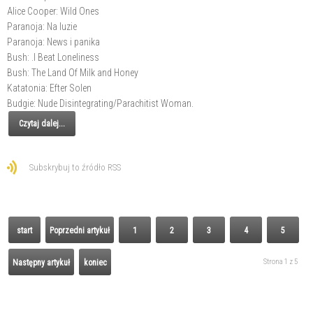
Alice Cooper: Wild Ones
Paranoja: Na luzie
Paranoja: News i panika
Bush: .I Beat Loneliness
Bush: The Land Of Milk and Honey
Katatonia: Efter Solen
Budgie: Nude Disintegrating/Parachitist Woman.
Czytaj dalej...
Subskrybuj to źródło RSS
start
Poprzedni artykuł
1
2
3
4
5
Strona 1 z 5
Następny artykuł
koniec