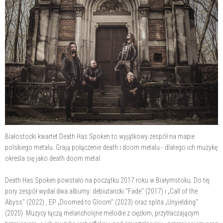
Białostocki kwartet Death Has Spoken to wyjątkowy zespół na mapie
polskiego metalu. Grają połączenie death i doom metalu - dlatego ich muzykę
określa się jako death doom metal.
Death Has Spoken powstało na początku 2017 roku w Białymstoku. Do tej
pory zespół wydał dwa albumy: debiutancki "Fade" (2017) i „Call of the
Abyss" (2022) , EP „Doomed to Gloom" (2023) oraz splita „Unyielding"
(2020). Muzycy łączą melancholijne melodie z ciężkim, przytłaczającym