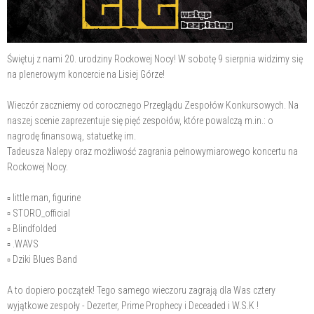
Świętuj z nami 20. urodziny Rockowej Nocy! W sobotę 9 sierpnia widzimy się
na plenerowym koncercie na Lisiej Górze!
Wieczór zaczniemy od corocznego Przeglądu Zespołów Konkursowych. Na
naszej scenie zaprezentuje się pięć zespołów, które powalczą m.in.: o
nagrodę finansową, statuetkę im.
Tadeusza Nalepy oraz możliwość zagrania pełnowymiarowego koncertu na
Rockowej Nocy.
▫️ little man, figurine
▫️ STORO_official
▫️ Blindfolded
▫️ .WAVS
▫️ Dziki Blues Band
A to dopiero początek! Tego samego wieczoru zagrają dla Was cztery
wyjątkowe zespoły - Dezerter, Prime Prophecy i Deceaded i W.S.K !