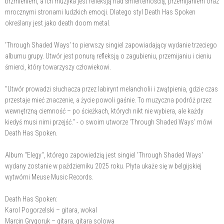
brzmieniem, a ich muzyka jest refleksją nad śmiertelnością, przemijaniem oraz
mrocznymi stronami ludzkich emocji. Dlatego styl Death Has Spoken
określany jest jako death doom metal.
'Through Shaded Ways' to pierwszy singiel zapowiadający wydanie trzeciego
albumu grupy. Utwór jest ponurą refleksją o zagubieniu, przemijaniu i cieniu
śmierci, który towarzyszy człowiekowi.
"Utwór prowadzi słuchacza przez labirynt melancholii i zwątpienia, gdzie czas
przestaje mieć znaczenie, a życie powoli gaśnie. To muzyczna podróż przez
wewnętrzną ciemność – po ścieżkach, których nikt nie wybiera, ale każdy
kiedyś musi nimi przejść." - o swoim utworze 'Through Shaded Ways' mówi
Death Has Spoken.
Album "Elegy", którego zapowiedzią jest singiel 'Through Shaded Ways'
wydany zostanie w październiku 2025 roku. Płyta ukaże się w belgijskiej
wytwórni Meuse Music Records.
Death Has Spoken:
Karol Pogorzelski – gitara, wokal
Marcin Grygoruk – gitara, gitara solowa