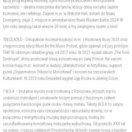
łączy progresywną technikę, symfoniczne przestrzenie i emocjonalne
opowieści – idealna mieszanka dla fanów, którzy cenią nie tylko ciężkie
brzmienie, ale i refleksję. Zagrali m.in. w Webster Hall, dotarli do finału
Emergenzy, zajęli 2. miejsce w amerykańskim finale Wacken Battle 2024! W
tym roku świętują także własne 20-lecie, a my świętujemy razem z nimi!
?DECEADED - Chłopaków możecie kojarzyć m.in. z Rockowej Nocy 2023 oraz
z tegorocznej edycji Must Be the Music Polsat, gdzie zgarnęli od jury potrójne
TAK! W obecnym składzie grają od 2017 roku. W 2021 wydali album „The Sole
Destroyer”, który promowali trasą koncertową po całej Polsce. Na swoim
koncie mają m.in.: koncert w audycji „Makakofonia” w AntyRadiu, support
przed „Orgasmatron Tribute to Motörhead” i koncert na rzeszowskich
Kulturaliach. W 2023 roku Deceaded wygrał Ligę Rocka w Jeleniej Górze.
? W.S.K – brutalnie liryczni rock’n’rollowcy z Rzeszowa, których styl to
szaleńczo melodyjne i smakowite niczym pierogi z tłuczonym szkłem
połączenie hard boogie, punk rocka i heavy metalu. Teksty W.S.K to satyra
społeczna, ironiczny opis rzeczywistości i absurdalny dowcip, co w
połączeniu z energetyczną muzyką daje piorunującą, trudną do
zaszufladkowania koncertową mieszankę wybuchową. Od przeszło XXX lat
na scenie, z rzeszą oddanych Psychofanów, których szeregi rosną z każdym