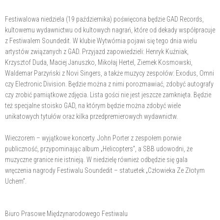
Festiwalowa niedziela (19 października) poświęcona będzie GAD Records,
kultowemu wydawnictwu od kultowych nagrań, które od dekady współpracuje
z Festiwalem Soundedit. W klubie Wytwórnia pojawi się tego dnia wielu
artystów związanych z GAD. Przyjazd zapowiedzieli: Henryk Kuźniak,
Krzysztof Duda, Maciej Januszko, Mikołaj Hertel, Ziemek Kosmowski,
Waldemar Parzyński z Novi Singers, a także muzycy zespołów: Exodus, Omni
czy Electronic Division. Będzie można z nimi porozmawiać, zdobyć autografy
czy zrobić pamiątkowe zdjęcia. Lista gości nie jest jeszcze zamknięta. Będzie
też specjalne stoisko GAD, na którym będzie można zdobyć wiele
unikatowych tytułów oraz kilka przedpremierowych wydawnictw.
Wieczorem – wyjątkowe koncerty. John Porter z zespołem porwie
publiczność, przypominając album „Helicopters”, a SBB udowodni, że
muzyczne granice nie istnieją. W niedzielę również odbędzie się gala
wręczenia nagrody Festiwalu Soundedit – statuetek „Człowieka Ze Złotym
Uchem”.
Biuro Prasowe Międzynarodowego Festiwalu