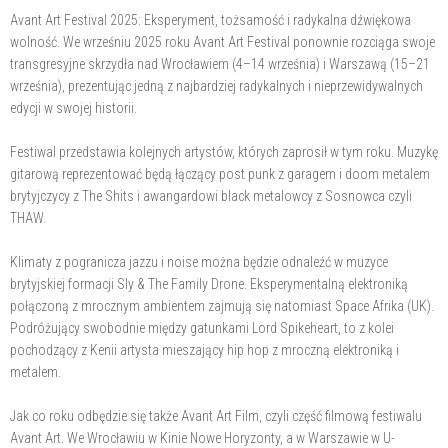
Avant Art Festival 2025: Eksperyment, tożsamość i radykalna dźwiękowa
wolność. We wrześniu 2025 roku Avant Art Festival ponownie rozciąga swoje
transgresyjne skrzydła nad Wrocławiem (4–14 września) i Warszawą (15–21
września), prezentując jedną z najbardziej radykalnych i nieprzewidywalnych
edycji w swojej historii.
Festiwal przedstawia kolejnych artystów, których zaprosił w tym roku. Muzykę
gitarową reprezentować będą łączący post punk z garagem i doom metalem
brytyjczycy z The Shits i awangardowi black metalowcy z Sosnowca czyli
THAW.
Klimaty z pogranicza jazzu i noise można będzie odnaleźć w muzyce
brytyjskiej formacji Sly & The Family Drone. Eksperymentalną elektroniką
połączoną z mrocznym ambientem zajmują się natomiast Space Afrika (UK).
Podróżujący swobodnie między gatunkami Lord Spikeheart, to z kolei
pochodzący z Kenii artysta mieszający hip hop z mroczną elektroniką i
metalem.
Jak co roku odbędzie się także Avant Art Film, czyli część filmową festiwalu
Avant Art. We Wrocławiu w Kinie Nowe Horyzonty, a w Warszawie w U-