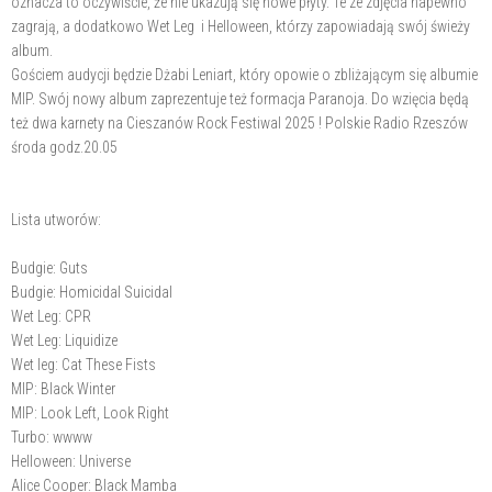
oznacza to oczywiście, że nie ukazują się nowe płyty. Te ze zdjęcia napewno
zagrają, a dodatkowo Wet Leg i Helloween, którzy zapowiadają swój świeży
album.
Gościem audycji będzie Dżabi Leniart, który opowie o zbliżającym się albumie
MIP. Swój nowy album zaprezentuje też formacja Paranoja. Do wzięcia będą
też dwa karnety na Cieszanów Rock Festiwal 2025 ! Polskie Radio Rzeszów
środa godz.20.05
Lista utworów:
Budgie: Guts
Budgie: Homicidal Suicidal
Wet Leg: CPR
Wet Leg: Liquidize
Wet leg: Cat These Fists
MIP: Black Winter
MIP: Look Left, Look Right
Turbo: wwww
Helloween: Universe
Alice Cooper: Black Mamba