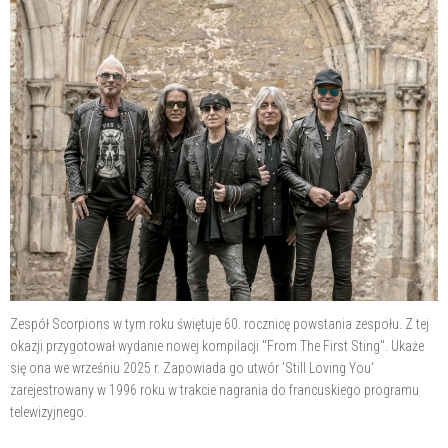
Zespół Scorpions w tym roku świętuje 60. rocznicę powstania zespołu. Z tej
okazji przygotował wydanie nowej kompilacji "From The First Sting". Ukaże
się ona we wrześniu 2025 r. Zapowiada go utwór 'Still Loving You'
zarejestrowany w 1996 roku w trakcie nagrania do francuskiego programu
telewizyjnego.