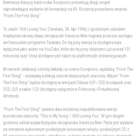
Niemieccy klasycy hard rocka Scorpions prezentują drugi singiel
zapowiadający wydanie ich kompilacji na 60. Rocznicę powstania zespołu
"From The First Sting".
To utwór 'Still Loving You' (Taratata, 28. Apr 1996) z gościnnym udziałem
międzynarodowej sławy skrzypaczki Vanessy-Mae nagrany podczas występu
we francuskim programie Taratata. Do tej pory wersja ta dostępna była
wyłącznie jako wideo na YouTube, które do tej pory obejrzano już ponad 101
milionów razy! Teraz dostępne jest także na platformach streamingowych.
W ramach celebracji szóstej dekady na scenie Scorpions, wydadzą "From The
First Sting" - niezwykłą kolekcję swoich klasycznych utworów. Album "From
The First Sting" będzie dostępny w wersjach Deluxe 2LP i 2CD bookpack oraz
2CD, 2LP, a także 1CD (dostępny wyłącznie w Północnej i Południowej
Ameryce).
"From The First Sting" zawiera dwa wcześniej niepublikowane wersje
koncertowe utworów, 'This Is My Song' i 'Still Loving You'. W tym drugim
gościnny udział wzięła brytyjska skrzypaczka Vanessa Mae. Płyta jest wydana
na starannie wykonanym podwójnym kolorowym winylu i podwójnym CD z
40-stronicową książeczką okładkową, w której znalazły się zdjęcia i materiały