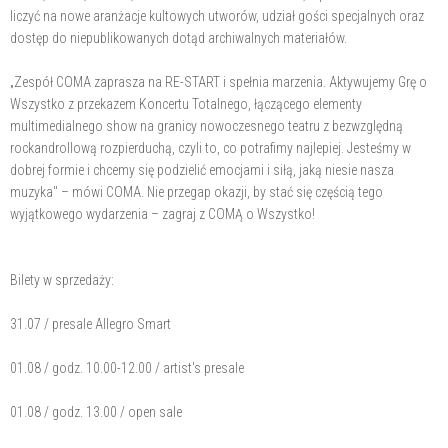
liczyć na nowe aranżacje kultowych utworów, udział gości specjalnych oraz
dostęp do niepublikowanych dotąd archiwalnych materiałów.
„Zespół COMA zaprasza na RE-START i spełnia marzenia. Aktywujemy Grę o
Wszystko z przekazem Koncertu Totalnego, łączącego elementy
multimedialnego show na granicy nowoczesnego teatru z bezwzględną
rockandrollową rozpierduchą, czyli to, co potrafimy najlepiej. Jesteśmy w
dobrej formie i chcemy się podzielić emocjami i siłą, jaką niesie nasza
muzyka" – mówi COMA. Nie przegap okazji, by stać się częścią tego
wyjątkowego wydarzenia – zagraj z COMĄ o Wszystko!
Bilety w sprzedaży:
31.07 / presale Allegro Smart
01.08 / godz. 10.00-12.00 / artist's presale
01.08 / godz. 13.00 / open sale