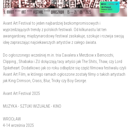
Avant Art Festival to jeden najbardziej bezkompromisowych i
wyprzedzających trendy z polskich festiwali. Od kilkunastu lat ten
awangardowy, międzynarodowy festiwal zaskakuje, szokuje i rozwija swoją
ideę zapraszając najciekawszych artystów z całego świata.
Do ogłoszonego wcześniej m.in. tria Cavalera x Merzbow x Bernocchi,
Clipping., Shabaka i ZU dołączają tacy artyści jak The Shits, Thaw, czy Lord
Spikeheart. Dodatkowo jak co roku odbędzie się część filmowa festiwalu czyli
Avant Art Film, w którego ramach ogłoszone zostały filmy o takich artystach
jak King Crimson, Crass, Blur, Tricky czy Boy George.
Avant Art Festival 2025
MUZYKA - SZTUKI WIZUALNE - KINO
WROCŁAW
4-14 września 2025