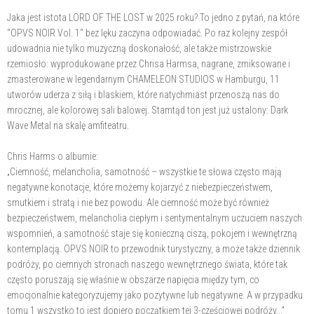
Jaka jest istota LORD OF THE LOST w 2025 roku? To jedno z pytań, na które
“OPVS NOIR Vol. 1“ bez lęku zaczyna odpowiadać. Po raz kolejny zespół
udowadnia nie tylko muzyczną doskonałość, ale także mistrzowskie
rzemiosło: wyprodukowane przez Chrisa Harmsa, nagrane, zmiksowane i
zmasterowane w legendarnym CHAMELEON STUDIOS w Hamburgu, 11
utworów uderza z siłą i blaskiem, które natychmiast przenoszą nas do
mrocznej, ale kolorowej sali balowej. Stamtąd ton jest już ustalony: Dark
Wave Metal na skalę amfiteatru.
Chris Harms o albumie:
„Ciemność, melancholia, samotność – wszystkie te słowa często mają
negatywne konotacje, które możemy kojarzyć z niebezpieczeństwem,
smutkiem i stratą i nie bez powodu. Ale ciemność może być również
bezpieczeństwem, melancholia ciepłym i sentymentalnym uczuciem naszych
wspomnień, a samotność staje się konieczną ciszą, pokojem i wewnętrzną
kontemplacją. OPVS NOIR to przewodnik turystyczny, a może także dziennik
podróży, po ciemnych stronach naszego wewnętrznego świata, które tak
często poruszają się właśnie w obszarze napięcia między tym, co
emocjonalnie kategoryzujemy jako pozytywne lub negatywne. A w przypadku
tomu 1 wszystko to jest dopiero początkiem tej 3-częściowej podróży...”