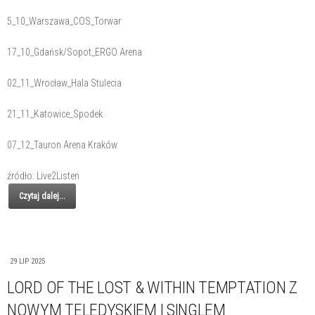
5_10_Warszawa_COS_Torwar
17_10_Gdańsk/Sopot_ERGO Arena
02_11_Wrocław_Hala Stulecia
21_11_Katowice_Spodek
07_12_Tauron Arena Kraków
źródło: Live2Listen
Czytaj dalej...
29 LIP 2025
LORD OF THE LOST & WITHIN TEMPTATION Z
NOWYM TELEDYSKIEM I SINGLEM