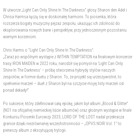
W utworze „Light Can Only Shine In The Darkness” głosy Sharon den Adel i
Chrisa Harmsa łączą się w doskonałej harmonii. To piosenka, która
rozszerza bogaty muzyczny pejzaż zespołu, ukazując ich zdolność do
eksplorowania nowych barw i perspektyw, przy jednoczesnym pozostaniu
wiernym korzeniom.
Chris Harms o “Light Can Only Shine In The Darkness”:
„Zaraz po wspólnym występie z WITHIN TEMPTATION na finałowym koncercie
trasy IRON MAIDEN w 2022 roku, narodził się pomysł na ‘Light Can Only
Shine In The Darkness’ – próbę stworzenia hybrydy stylów naszych
zespołów, w formie duetu z Sharon. To, że projekt się urzeczywistnił, to
spełnienie marzeń – duet z Sharon był na szczycie mojej listy marzeń od
ponad dekady!”
Po sukcesie, który zdefiniował całą epokę, jakim był album „Blood & Glitter”
(NO1 na oficjalnej niemieckiej liście albumów) oraz głośnym występie w finale
Konkursu Piosenki Eurowizji 2023, LORD OF THE LOST nadal przekracza
granice dzięki niezrównanej wszechstronności – „OPVS NOIR Vol. 1” to
pierwszy album z ekscytującej trylogii.