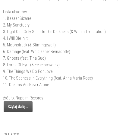
Lista utworów:
1. Bazaar Bizarre
2. My Sanctuary
3. Light Can Only Shine In The Darkness (& Within Temptation)
4. I Will Die In It
5. Moonstruck (& Stimmgewalt)
6. Damage (feat. Whiplasher Bernadotte)
7. Ghosts (feat. Tina Guo)
8. Lords Of Fyre (& Feuerschwanz)
9. The Things We Do For Love
10. The Sadness In Everything (feat. Anna Maria Rose)
11. Dreams Are Never Alone
źródło: Napalm Records
Czytaj dalej...
29 LIP 2025