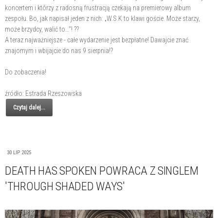
koncertem i którzy z radosną frustracją czekają na premierowy album
zespołu. Bo, jak napisał jeden z nich: „W.S.K to klawi goście. Może starzy,
może brzydcy, walić to…"! ??
A teraz najważniejsze - całe wydarzenie jest bezpłatne! Dawajcie znać
znajomym i wbijajcie do nas 9 sierpnia!?
Do zobaczenia!
źródło: Estrada Rzeszowska
Czytaj dalej...
30 LIP 2025
DEATH HAS SPOKEN POWRACA Z SINGLEM
'THROUGH SHADED WAYS'