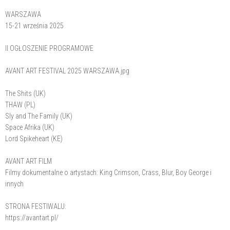
WARSZAWA
15-21 września 2025
II OGŁOSZENIE PROGRAMOWE
AVANT ART FESTIVAL 2025 WARSZAWA.jpg
The Shits (UK)
THAW (PL)
Sly and The Family (UK)
Space Afrika (UK)
Lord Spikeheart (KE)
AVANT ART FILM
Filmy dokumentalne o artystach: King Crimson, Crass, Blur, Boy George i
innych
STRONA FESTIWALU:
https://avantart.pl/