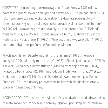
? DEZERTER - legendarny, punkrockowy zespół założony w 1981 roku w
Warszawie, początkowo działający pod nazwą SS-20. Grupa nagrała w 1983
roku swój pierwszy singiel „Ku przyszłości”, a dwa lata później utwory
Dezertera pojawiły się na kultowych składankach „Fala” i „Jak punk to punk”.
W 1987 roku ukazała się debiutancka płyta „Underground Out Of Poland”
wydana w USA, a w Polsce – ocenzurowany album „Kolaboracja”. Zespół
wydał także „Kolaborację II” (1989) i „Wszyscy przeciwko wszystkim” (1990),
po czym odbył trasę po Europie Zachodniej i Japonii.
W kolejnych latach Dezerter nagrał m.in. „Blasfemię” (1992), „Ile procent
duszy?” (1994), „Mam kły mam pazury” (1996) i „Ziemia jest płaska” (1997). W
XXI wieku wydał trzy albumy studyjne: „Nielegalny zabójca czasu” (2004),
„Prawo do bycia idiotą” (2010) – nagrodzony Fryderykiem – oraz „Większy
zjada mniejszego” (2014). Do dziś Dezerter aktywnie koncertuje w Polsce,
Europie i USA. Jego utwory pojawiały się na licznych składankach oraz w
ścieżkach dźwiękowych filmów.
? PRIME PROPHECY - sześciu muzyków, którzy od dwóch dekad udowadniają,
że metal może być jednocześnie potężny, głęboki i poruszający. Ich muzyka