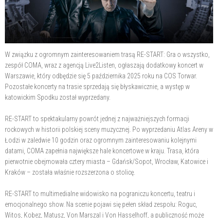
W związku z ogromnym zainteresowaniem trasą RE-START: Gra o wszystko,
zespół COMA, wraz z agencją Live2Listen, ogłaszają dodatkowy koncert w
Warszawie, który odbędzie się 5 października 2025 roku na COS Torwar.
Pozostałe koncerty na trasie sprzedają się błyskawicznie, a występ w
katowickim Spodku został wyprzedany.
RE-START to spektakularny powrót jednej z najważniejszych formacji
rockowych w historii polskiej sceny muzycznej. Po wyprzedaniu Atlas Areny w
Łodzi w zaledwie 10 godzin oraz ogromnym zainteresowaniu kolejnymi
datami, COMA zapełnia największe hale koncertowe w kraju. Trasa, która
pierwotnie obejmowała cztery miasta – Gdańsk/Sopot, Wrocław, Katowice i
Kraków – została właśnie rozszerzona o stolicę.
RE-START to multimedialne widowisko na pograniczu koncertu, teatru i
emocjonalnego show. Na scenie pojawi się pełen skład zespołu: Roguc,
Witos, Kobez, Matusz, Von Marszal i Von Hasselhoff, a publiczność może