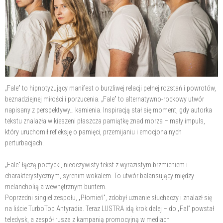
„Fale” to hipnotyzujący manifest o burzliwej relacji pełnej rozstań i powrotów,
beznadziejnej miłości i porzucenia. „Fale” to alternatywno-rockowy utwór
napisany z perspektywy… kamienia. Inspiracją stał się moment, gdy autorka
tekstu znalazła w kieszeni płaszcza pamiątkę znad morza – mały impuls,
który uruchomił refleksję o pamięci, przemijaniu i emocjonalnych
perturbacjach.
„Fale” łączą poetycki, nieoczywisty tekst z wyrazistym brzmieniem i
charakterystycznym, syrenim wokalem. To utwór balansujący między
melancholią a wewnętrznym buntem.
Poprzedni singiel zespołu, „Płomień”, zdobył uznanie słuchaczy i znalazł się
na liście TurboTop Antyradia. Teraz LUSTRA idą krok dalej – do „Fal” powstał
teledysk, a zespół rusza z kampanią promocyjną w mediach