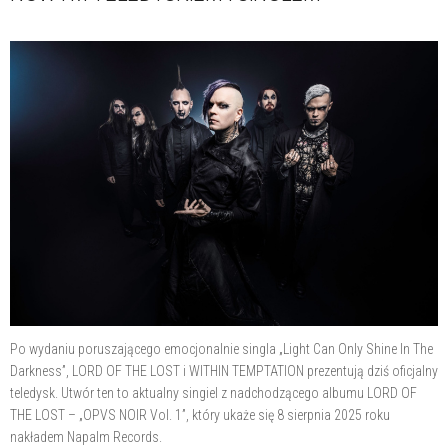
Po wydaniu poruszającego emocjonalnie singla „Light Can Only Shine In The
Darkness”, LORD OF THE LOST i WITHIN TEMPTATION prezentują dziś oficjalny
teledysk. Utwór ten to aktualny singiel z nadchodzącego albumu LORD OF
THE LOST – „OPVS NOIR Vol. 1”, który ukaże się 8 sierpnia 2025 roku
nakładem Napalm Records.