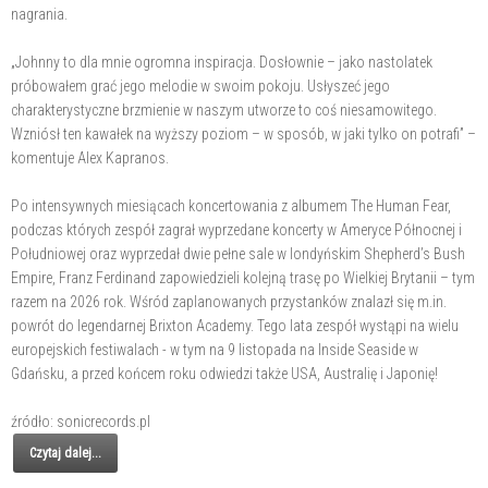
nagrania.
„Johnny to dla mnie ogromna inspiracja. Dosłownie – jako nastolatek
próbowałem grać jego melodie w swoim pokoju. Usłyszeć jego
charakterystyczne brzmienie w naszym utworze to coś niesamowitego.
Wzniósł ten kawałek na wyższy poziom – w sposób, w jaki tylko on potrafi” –
komentuje Alex Kapranos.
Po intensywnych miesiącach koncertowania z albumem The Human Fear,
podczas których zespół zagrał wyprzedane koncerty w Ameryce Północnej i
Południowej oraz wyprzedał dwie pełne sale w londyńskim Shepherd’s Bush
Empire, Franz Ferdinand zapowiedzieli kolejną trasę po Wielkiej Brytanii – tym
razem na 2026 rok. Wśród zaplanowanych przystanków znalazł się m.in.
powrót do legendarnej Brixton Academy. Tego lata zespół wystąpi na wielu
europejskich festiwalach - w tym na 9 listopada na Inside Seaside w
Gdańsku, a przed końcem roku odwiedzi także USA, Australię i Japonię!
źródło: sonicrecords.pl
Czytaj dalej...