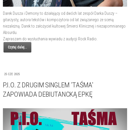
Darek Dusza i Demony to działający od dwóch lat zespół Darka Duszy –
gitarzysty, autora tekstów i kompozytora od lat związanego ze sceną
niezależną. Darek to założyciel kultowej Śmierci Klinicznej i niezapomnianego
Absurdu.
Zapraszam do wysłuchania wywiadu z audycji Rock Radio.
Czytaj dalej...
25 CZE 2025
P.I.O. Z DRUGIM SINGLEM 'TAŚMA'
ZAPOWIADA DEBIUTANCKĄ EPKĘ