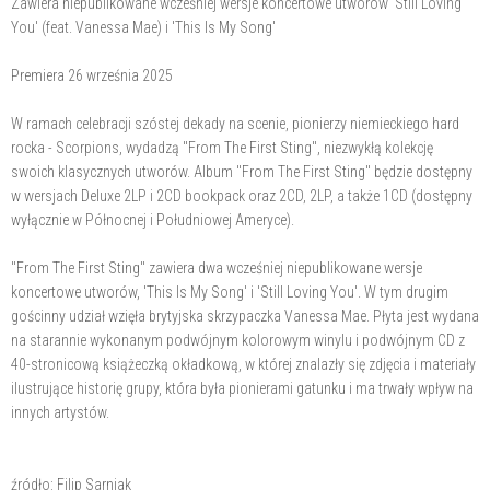
Zawiera niepublikowane wcześniej wersje koncertowe utworów 'Still Loving
You' (feat. Vanessa Mae) i 'This Is My Song'
Premiera 26 września 2025
W ramach celebracji szóstej dekady na scenie, pionierzy niemieckiego hard
rocka - Scorpions, wydadzą "From The First Sting", niezwykłą kolekcję
swoich klasycznych utworów. Album "From The First Sting" będzie dostępny
w wersjach Deluxe 2LP i 2CD bookpack oraz 2CD, 2LP, a także 1CD (dostępny
wyłącznie w Północnej i Południowej Ameryce).
"From The First Sting" zawiera dwa wcześniej niepublikowane wersje
koncertowe utworów, 'This Is My Song' i 'Still Loving You'. W tym drugim
gościnny udział wzięła brytyjska skrzypaczka Vanessa Mae. Płyta jest wydana
na starannie wykonanym podwójnym kolorowym winylu i podwójnym CD z
40-stronicową książeczką okładkową, w której znalazły się zdjęcia i materiały
ilustrujące historię grupy, która była pionierami gatunku i ma trwały wpływ na
innych artystów.
źródło: Filip Sarniak