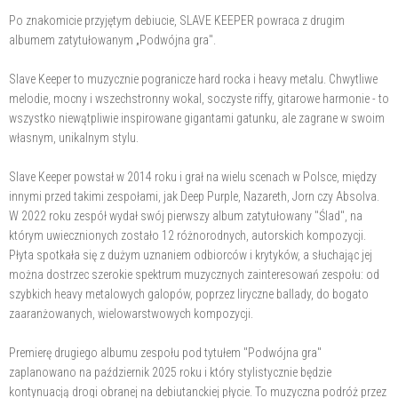
Po znakomicie przyjętym debiucie, SLAVE KEEPER powraca z drugim
albumem zatytułowanym „Podwójna gra".
Slave Keeper to muzycznie pogranicze hard rocka i heavy metalu. Chwytliwe
melodie, mocny i wszechstronny wokal, soczyste riffy, gitarowe harmonie - to
wszystko niewątpliwie inspirowane gigantami gatunku, ale zagrane w swoim
własnym, unikalnym stylu.
Slave Keeper powstał w 2014 roku i grał na wielu scenach w Polsce, między
innymi przed takimi zespołami, jak Deep Purple, Nazareth, Jorn czy Absolva.
W 2022 roku zespół wydał swój pierwszy album zatytułowany "Ślad", na
którym uwiecznionych zostało 12 różnorodnych, autorskich kompozycji.
Płyta spotkała się z dużym uznaniem odbiorców i krytyków, a słuchając jej
można dostrzec szerokie spektrum muzycznych zainteresowań zespołu: od
szybkich heavy metalowych galopów, poprzez liryczne ballady, do bogato
zaaranżowanych, wielowarstwowych kompozycji.
Premierę drugiego albumu zespołu pod tytułem "Podwójna gra"
zaplanowano na październik 2025 roku i który stylistycznie będzie
kontynuacją drogi obranej na debiutanckiej płycie. To muzyczna podróż przez