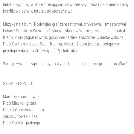
ludzką psychikę, w której ścierają się pierwotne siły dobra i zła – uniwersalny
konflikt wpisany w istotę człowieczeństwa.
Muzykę na album "Podwójna gra" zarejestrował, zmiksował i zmasterował
Łukasz Suszko w Wesoła 24 Studio (Shadow Warrior, Toughness, Rusted
Brain), który zagrał również gościnnie partie klawiszowe. Okładkę wykonał
Piotr Szafraniec (Lost Soul, Trauma, Vader). Album jest już dostępny w
przedsprzedaży na CD i winylu (LP) - link tutaj.
W międzyczasie zapraszamy do wysłuchania debiutanckiego albumu „Ślad".
SKŁAD ZESPOŁU:
Marta Biernacka - wokal
Piotr Miećko - gitara
Piotr Jakubowicz - gitara
Jakub Orłowski - bas
Piotr Szalak - perkusja