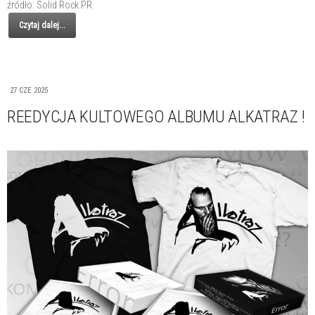
źródło: Solid Rock PR
Czytaj dalej...
27 CZE 2025
REEDYCJA KULTOWEGO ALBUMU ALKATRAZ !