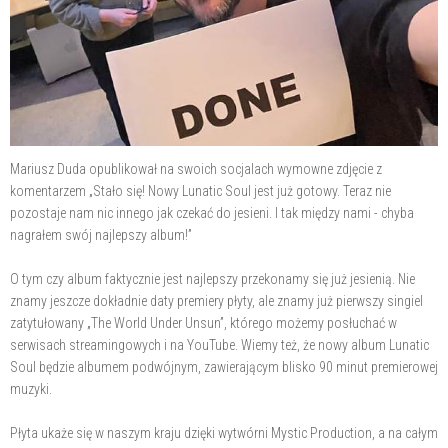
Mariusz Duda opublikował na swoich socjalach wymowne zdjęcie z
komentarzem „Stało się! Nowy Lunatic Soul jest już gotowy. Teraz nie
pozostaje nam nic innego jak czekać do jesieni. I tak między nami - chyba
nagrałem swój najlepszy album!”
O tym czy album faktycznie jest najlepszy przekonamy się już jesienią. Nie
znamy jeszcze dokładnie daty premiery płyty, ale znamy już pierwszy singiel
zatytułowany „The World Under Unsun”, którego możemy posłuchać w
serwisach streamingowych i na YouTube. Wiemy też, że nowy album Lunatic
Soul będzie albumem podwójnym, zawierającym blisko 90 minut premierowej
muzyki.
Płyta ukaże się w naszym kraju dzięki wytwórni Mystic Production, a na całym