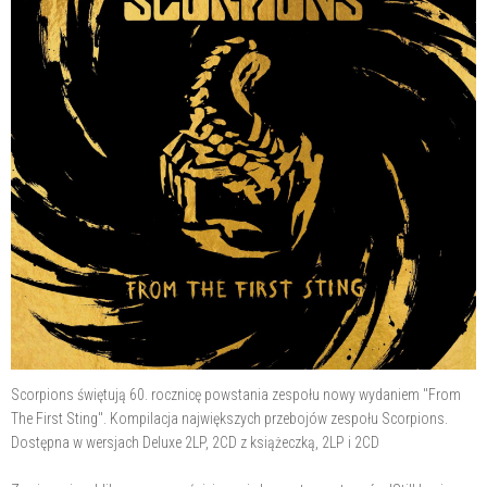
Scorpions świętują 60. rocznicę powstania zespołu nowy wydaniem "From
The First Sting". Kompilacja największych przebojów zespołu Scorpions.
Dostępna w wersjach Deluxe 2LP, 2CD z książeczką, 2LP i 2CD