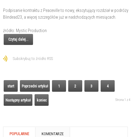
Podpisanie kontraktu z Peaceville to nowy, ekscytujący rozdział w podróży
Blindead23, a więcej szczegółów już w nadchodzących miesiącach.
źródło: Mystic Production
Czytaj dalej...
Subskrybuj to źródło RSS
start
Poprzedni artykuł
1
2
3
4
Strona 1 z 4
Następny artykuł
koniec
POPULARNE
KOMENTARZE