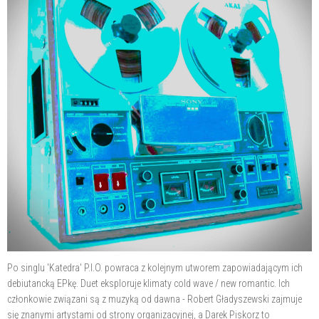
Po singlu 'Katedra' P.I.O. powraca z kolejnym utworem zapowiadającym ich
debiutancką EPkę. Duet eksploruje klimaty cold wave / new romantic. Ich
członkowie związani są z muzyką od dawna - Robert Gładyszewski zajmuje
się znanymi artystami od strony organizacyjnej, a Darek Piskorz to