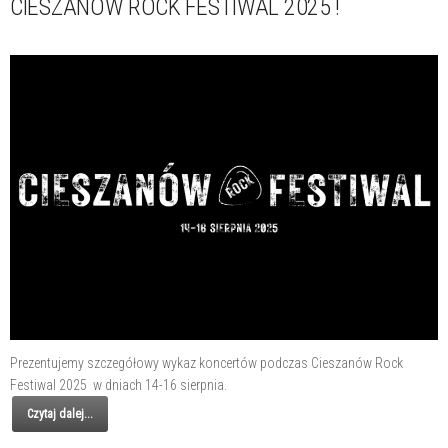
CIESZANÓW ROCK FESTIWAL 2025 !
Prezentujemy szczegółowy wykaz koncertów podczas Cieszanów Rock
Festiwal 2025 w dniach 14-16 sierpnia.
Czytaj dalej...