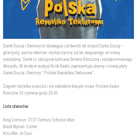
Darek Dusza i Demony to działający od dwóch lat zespół Darka Duszy –
gitarzysty, autora tekstów i kompozytora od lat związanego ze sceną
niezależną. Darek to założyciel kultowej Śmierci Klinicznej i niezapomnianego
Absurdu. W środę w audycji Rock Radio zaprezentuję utwory z nowej płyty
Darek Dusza i Demony " Polska Republika Tekturowa".
Zagram też kilka nowości i nie zabraknie klasyki rocka. Polskie Radio
Rzeszów 25 czerwca godz.20.05
Lista utworów:
King Crimson: 21ST Century Schizoin Man
Black Mynah: Collen
Kisu Min: Je Suis