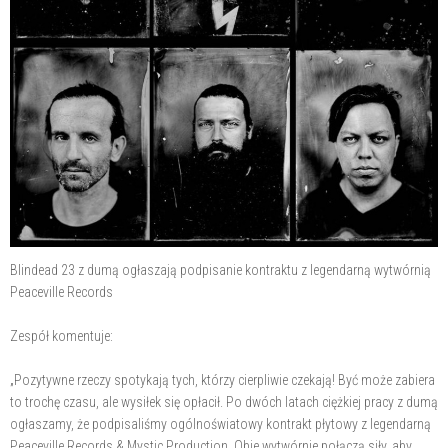
Blindead 23 z dumą ogłaszają podpisanie kontraktu z legendarną wytwórnią
Peaceville Records
Zespół komentuje:
„Pozytywne rzeczy spotykają tych, którzy cierpliwie czekają! Być może zabiera
to trochę czasu, ale wysiłek się opłacił. Po dwóch latach ciężkiej pracy z dumą
ogłaszamy, że podpisaliśmy ogólnoświatowy kontrakt płytowy z legendarną
Peaceville Records & Mystic Production. Obie wytwórnie połączą siły, aby