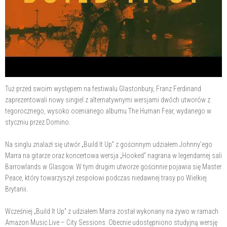
Tuż przed swoim występem na festiwalu Glastonbury, Franz Ferdinand
zaprezentowali nowy singiel z alternatywnymi wersjami dwóch utworów z
tegorocznego, wysoko ocenianego albumu The Human Fear, wydanego w
styczniu przez Domino.
Na singlu znalazł się utwór „Build It Up” z gościnnym udziałem Johnny’ego
Marra na gitarze oraz koncertowa wersja „Hooked” nagrana w legendarnej sali
Barrowlands w Glasgow. W tym drugim utworze gościnnie pojawia się Master
Peace, który towarzyszył zespołowi podczas niedawnej trasy po Wielkiej
Brytanii.
Wcześniej „Build It Up” z udziałem Marra został wykonany na żywo w ramach
Amazon Music Live – City Sessions. Obecnie udostępniono studyjną wersję