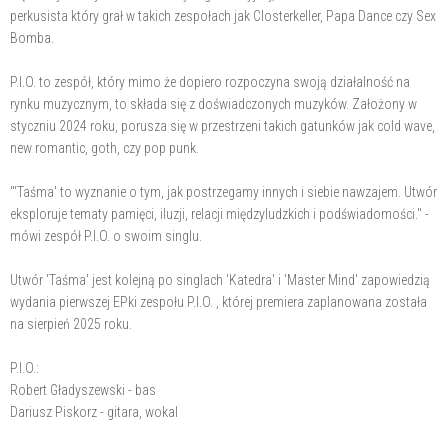
perkusista który grał w takich zespołach jak Closterkeller, Papa Dance czy Sex
Bomba.
P.I.O. to zespół, który mimo że dopiero rozpoczyna swoją działalność na
rynku muzycznym, to składa się z doświadczonych muzyków. Założony w
styczniu 2024 roku, porusza się w przestrzeni takich gatunków jak cold wave,
new romantic, goth, czy pop punk.
"'Taśma' to wyznanie o tym, jak postrzegamy innych i siebie nawzajem. Utwór
eksploruje tematy pamięci, iluzji, relacji międzyludzkich i podświadomości." -
mówi zespół P.I.O. o swoim singlu.
Utwór 'Taśma' jest kolejną po singlach 'Katedra' i 'Master Mind' zapowiedzią
wydania pierwszej EPki zespołu P.I.O. , której premiera zaplanowana została
na sierpień 2025 roku.
P.I.O.:
Robert Gładyszewski - bas
Dariusz Piskorz - gitara, wokal