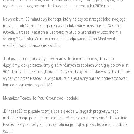
wydać nasz nowy, pełnometrażowy album na początku 2026 roku”.
Nowy album, 53-minutowy koncept, który należy postrzegać jako swojego
rodzaju podróż, został nagrany i wyprodukowany przez Davida Castillo
(Opeth, Carcass, Katatonia, Leprous) w Studio Gröndahl w Sztokholmie
wiosną 2023 roku. Za miks i mastering odpowiada Kuba Mańkowski,
wieloletni współpracownik zespołu.
„Dołączenie do grona artystów Peaceville Records to coś, do czego
dążyliśmy, odkąd zaczęliśmy grać w różnych zespołach w drugiej połowie lat
90.” - kontynuuje zespół. „Dorastaliśmy słuchając wielu klasycznych albumów
wydanych przez Peaceville, więc naturalnie jesteśmy bardzo podekscytowani
tym co przyniesie przyszłość!”
Menadżer Peaceville, Paul Groundwell, dodaje:
„Blindead23 to prężnie rozwijająca się ekipa w kręgach progresywnego
metalu, z mega potencjałem, dlatego też bardzo cieszymy się, że to właśnie
Peaceville wyda nowy album zespołu na początku przyszłego roku. Bądźcie
czujni”.