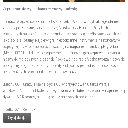
Zapraszam do wysłuchania rozmowy z artystą.
Tomasz Wojciechowski urodził się w Łodzi. Współtworzył tak legendarne
zespoły jak Blitzkrieg, Jezabel Jazz, Moskwa czy Hedone. Po latach
spędzonych na współpracy z innymi zdecydował się spróbować swoich sił
jako solista totalny. Najpierw grał niecodzienne, instrumentalne koncerty w
pojedynkę, by wreszcie zdecydować się na nagranie autorskiej płyty. Album
„Mechu 001” to efekt tego eksperymentu – fascynująca wyprawa do świata
niezwykle melodyjnych piosenek. Rockowe inspiracje Mecha tworzą niezwykle
plastyczny krajobraz, w którym każdy z utworów jest odrębną opowieścią,
pełną ważnych słów i unikatowej oprawy muzycznej.
„Mechu 001” ukazuje się na płycie CD, w przygotowaniu także wersja
winylowa. Album jest kolejnym wydawnictwem labelu New Sun – najmniejszej
dywizji GAD Records, skupiającej się na nowych projektach.
źródło: GAD Records
Czytaj dalej...