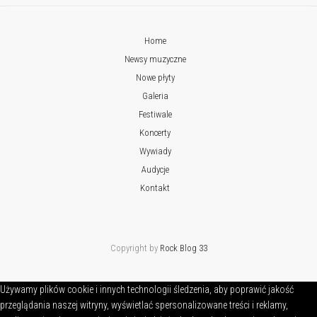
Home
Newsy muzyczne
Nowe płyty
Galeria
Festiwale
Koncerty
Wywiady
Audycje
Kontakt
Copyright by
Rock Blog 33
Używamy plików cookie i innych technologii śledzenia, aby poprawić jakość
przeglądania naszej witryny, wyświetlać spersonalizowane treści i reklamy,