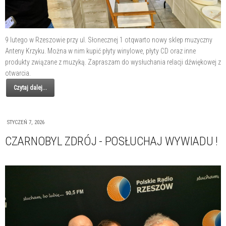
9 lutego w Rzeszowie przy ul. Słonecznej 1 otqwarto nowy sklep muzyczny
Anteny Krzyku. Można w nim kupić płyty winylowe, płyty CD oraz inne
produkty związane z muzyką. Zapraszam do wysłuchania relacji dźwiękowej z
otwarcia.
Czytaj dalej...
STYCZEŃ 7, 2026
CZARNOBYL ZDRÓJ - POSŁUCHAJ WYWIADU !