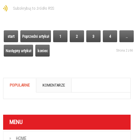
Subskrybuj to źródło RSS
start
Poprzedni artykuł
1
2
3
4
…
Strona 2 z 66
Następny artykuł
koniec
POPULARNE
KOMENTARZE
MENU
HOME