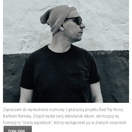
Zapraszam do wysłuchania rozmowy z gitarzystą projektu Bad Trip Noise,
Bartkiem Bereską. Zespół wydał swój debiutancki album, ale muzycy tej
formacji to "starzy wyjadacze", którzy występowali już w znanych zespołach.
Czytaj dalej...