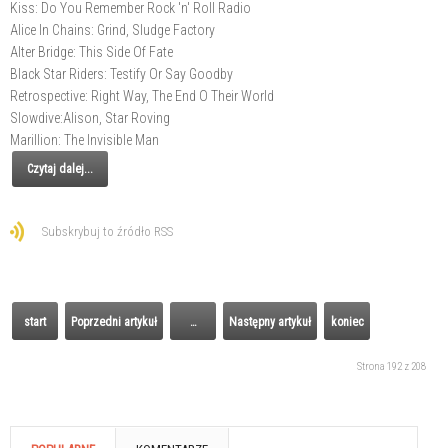
Kiss: Do You Remember Rock 'n' Roll Radio
Alice In Chains: Grind, Sludge Factory
Alter Bridge: This Side Of Fate
Black Star Riders: Testify Or Say Goodby
Retrospective: Right Way, The End O Their World
Slowdive:Alison, Star Roving
Marillion: The Invisible Man
Czytaj dalej...
Subskrybuj to źródło RSS
start
Poprzedni artykuł
…
Następny artykuł
koniec
Strona 192 z 208