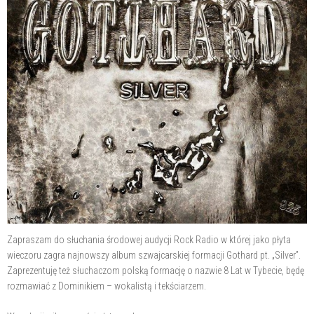
Zapraszam do słuchania środowej audycji Rock Radio w której jako płyta
wieczoru zagra najnowszy album szwajcarskiej formacji Gothard pt. „Silver”.
Zaprezentuję też słuchaczom polską formację o nazwie 8 Lat w Tybecie, będę
rozmawiać z Dominikiem – wokalistą i tekściarzem.