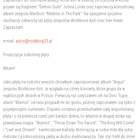
Zapraszam do słuchania audycji Rock Noc w sobotę 28 stycznia w której
pojawi się fragment "Gemini Suite" Johna Lorda oraz najnowszy koncertowy
album zespołu Marillion "Marbles In The Park". Na specjalnie życzenie
słuchaczy odtworzę też płyty zespołów Wishbone Ash oraz Van Halen.
Zapraszam.
e-mail:
autor@rockblog33.pl
Propozycja sobotniej płyty
Witam!
Jako płytę na sobotni wieczór chciałbym zaproponować album "Argus"
zespołu Wishbone Ash, ze względu na cztery koncerty, które grupa da w
najbliższych dniach w Polsce. Pierwszy raz usłyszałem ich na Dino Topie,
utwór "Warrior" od razu przypadł mi do gustu, później zapoznałem się tylko z
pojedynczymi numerami. Dopiero ostatnio przesłuchałem całą wspomnianą
płytę i o ile pierwsza cześć jest bardzo dobra, to właśnie w drugiej dzieje się
prawdziwa magia. "Warrior", "Throw Down The Sword", "The King Will Come"
i "Leaf and Stream" - hardrockowe ballady, które łączą w sobie miłe dla ucha
melodie z podniosłością jakby w duchu średniowiecza. Taki styl trafił do mnie