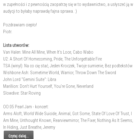
w zupełności i z pewnością zaopatrzę się w to wydawnictwo, a usłyszeć ją w
audycji to byłaby naprawdę fajna sprawa. :)
Pozdrawiam ciepło!
Piotr.
Lista utworów:
Van Halen: Mine All Mine, When It's Loce, Cabo Wabo
U2: A Short Of Homecoming, Pride, The Unforgettable Fire
TSA (winyl): Na co cię stać, Jeden Kroczek, Twoje sumienie, Bez podtekstów
Wishbone Ash: Sometime World, Warrior, Throw Down The Sword
John Lord "Gemini Suite": Libra
Marillion: Don't Hurt Yourself, You're Gone, Neverland
Slowdive: Star Roving
OO:05 Pearl Jam - koncert:
Arms Aloft, World Wide Suicide, Animal, Got Some, State Of Love Of Trust, I
Am Mine, Unthought Known, Rearviewmirror, The Fixer, Nothing As It Seems,
In Hiding, Just Breathe, Jeremy
Czytaj dalej...