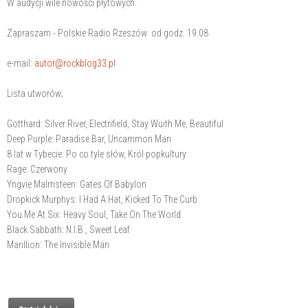
W audycji wile nowości płytowych.
Zapraszam - Polskie Radio Rzeszów od godz. 19.08
e-mail:
autor@rockblog33.pl
Lista utworów;
Gotthard: Silver River, Electrifield, Stay Wuith Me, Beautiful
Deep Purple: Paradise Bar, Uncammon Man
8 lat w Tybecie: Po co tyle słów, Król popkultury
Rage: Czerwony
Yngvie Malmsteen: Gates Of Babylon
Dropkick Murphys: I Had A Hat, Kicked To The Curb
You Me At Six: Heavy Soul, Take On The World
Black Sabbath: N.I.B., Sweet Leaf
Marillion: The Invisible Man