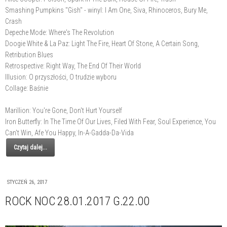
Smashing Pumpkins "Gish" - winyl: I Am One, Siva, Rhinoceros, Bury Me,
Crash
Depeche Mode: Where's The Revolution
Doogie White & La Paz: Light The Fire, Heart Of Stone, A Certain Song,
Retribution Blues
Retrospective: Right Way, The End Of Their World
Illusion: O przyszłości, O trudzie wyboru
Collage: Baśnie
Marillion: You're Gone, Don't Hurt Yourself
Iron Butterfly: In The Time Of Our Lives, Filed With Fear, Soul Experience, You
Can't Win, Afe You Happy, In-A-Gadda-Da-Vida
Czytaj dalej...
STYCZEŃ 26, 2017
ROCK NOC 28.01.2017 G.22.00