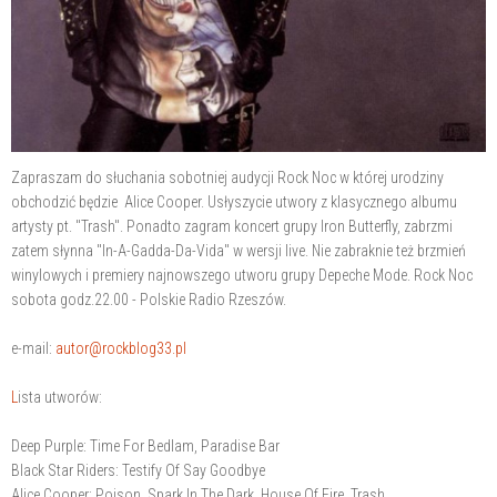
Zapraszam do słuchania sobotniej audycji Rock Noc w której urodziny
obchodzić będzie Alice Cooper. Usłyszycie utwory z klasycznego albumu
artysty pt. "Trash". Ponadto zagram koncert grupy Iron Butterfly, zabrzmi
zatem słynna "In-A-Gadda-Da-Vida" w wersji live. Nie zabraknie też brzmień
winylowych i premiery najnowszego utworu grupy Depeche Mode. Rock Noc
sobota godz.22.00 - Polskie Radio Rzeszów.
e-mail:
autor@rockblog33.pl
L
ista utworów:
Deep Purple: Time For Bedlam, Paradise Bar
Black Star Riders: Testify Of Say Goodbye
Alice Cooper: Poison, Spark In The Dark, House Of Fire, Trash