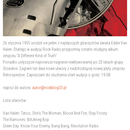
26 stycznia 1955 urodził sie jeden z najlepszych gitarzystów świata Eddie Van
Halen. Dlatego w audycji Rock Radio przypomnę ostatni studyjny album
zespołu "A Different Kind of Truth".
Ponadto usłyszycie najnowsze nagranie reaktywowanej po 20 latach grupy
Slowdive. Zagram też dwa nowe utwory z nadchodzącej nowej płyty zespołu
Retrospective. Zapraszam do słuchania start audycji o godz. 19.08
napisz do autora:
autor@rockblog33.pl
Lista utworów:
Van Halen: Tatoo, She's The Woman, Blood And Fire, Stay Frosty
The Ramones: Blitzkrieg Bop
Green Day: Know Your Enemy, Bang Bang, Revolution Radio