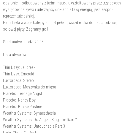
odsłonie – odbudowany z taśm-matek, ukształtowany przez trzy dekady
występów na żywo i uderzający dokładnie taką energią, jaką zespół
reprezentuje dzisiaj.
Piotr Lekki wydaje kolejny singiel pełen gwiazd rocka do nadchodzącej
solowej płyty. Zagramy go !
Start audycji godz. 20.05
Lista utworów:
Thin Lizzy: Jailbreak
Thin Lizzy: Emerald
Luxtorpeda: Stereo
Luxtorpeda: Maszynka do mięsa
Placebo: Teenage Angst
Placebo: Nancy Boy
Placebo: Bruise Pristine
Weather Systems: Synaesthesia
Weather Systems: Do Angels Sing Like Rain ?
Weather Systems: Untouchable Part 3
Lekki: Ghost Of Rock