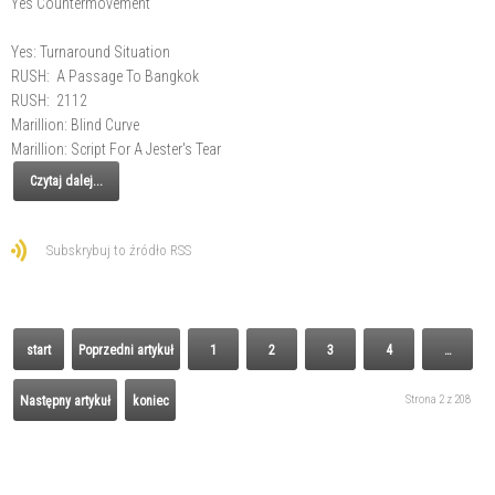
Yes Countermovement
Yes: Turnaround Situation
RUSH: A Passage To Bangkok
RUSH: 2112
Marillion: Blind Curve
Marillion: Script For A Jester's Tear
Czytaj dalej...
Subskrybuj to źródło RSS
start
Poprzedni artykuł
1
2
3
4
…
Strona 2 z 208
Następny artykuł
koniec