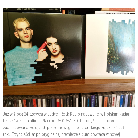
Już w środę 24 czerwca w audycji Rock Radio nadawanej w Polskim Radiu
Rzeszów zagra album Placebo RE:CREATED. To potężna, na nowo
zaaranżowana wersja ich przełomowego, debiutanckiego krążka z 1996
roku.Trzydzieści lat po oryginalnej premierze album powraca w nowej