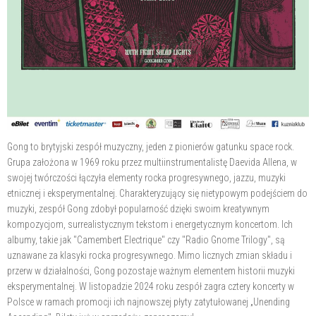
Gong to brytyjski zespół muzyczny, jeden z pionierów gatunku space rock.
Grupa założona w 1969 roku przez multiinstrumentalistę Daevida Allena, w
swojej twórczości łączyła elementy rocka progresywnego, jazzu, muzyki
etnicznej i eksperymentalnej. Charakteryzujący się nietypowym podejściem do
muzyki, zespół Gong zdobył popularność dzięki swoim kreatywnym
kompozycjom, surrealistycznym tekstom i energetycznym koncertom. Ich
albumy, takie jak "Camembert Electrique" czy "Radio Gnome Trilogy", są
uznawane za klasyki rocka progresywnego. Mimo licznych zmian składu i
przerw w działalności, Gong pozostaje ważnym elementem historii muzyki
eksperymentalnej. W listopadzie 2024 roku zespół zagra cztery koncerty w
Polsce w ramach promocji ich najnowszej płyty zatytułowanej „Unending