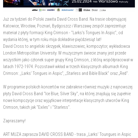
Już za tydzień do Polski zawita David Cross Band. Na trasie obejmującej
Katowice, Wrocław, Poznań, Bydgoszcz i Warszawę zespół zaprezentuje
materiał z płyty formacji King Crimson - "Larks's Tongues In Aspic", od
wydania której, w tym roku mija dokładnie pięćdziesiąt lat!
David Cross to angielski skrzypek, klawiszowiec, kompozytor, wykładowca
London Metropolitan University. W muzycznym świecie znany jest przede
wszystkim jako członek super grupy King Crimson, z którą współpracował w
latach 1972-1974. Pozostawił wkład w trzech klasycznych albumach King
Crimson: ,,Larks' Tongues in Aspic", „Starless and Bible Black" oraz „Red".
W programie polskich koncertów nie zabraknie również muzyki z najnowszej
płyty David Cross Band "Ice Blue, Silver Sky", na której znajdują się zupełnie
nowe kompozycje oraz wyjątkowe interpretacje klasycznych utworów King
Crimson, takich jak "Exiles" i "Starless".
Zapraszamy!
ART MUZA zaprasza DAVID CROSS BAND - trasa ,,Larks' Toungues in Aspic