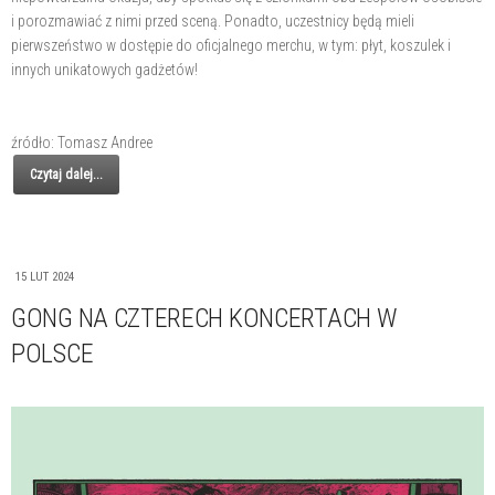
i porozmawiać z nimi przed sceną. Ponadto, uczestnicy będą mieli
pierwszeństwo w dostępie do oficjalnego merchu, w tym: płyt, koszulek i
innych unikatowych gadżetów!
źródło: Tomasz Andree
Czytaj dalej...
15 LUT 2024
GONG NA CZTERECH KONCERTACH W
POLSCE