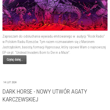
Zapraszam do odsłuchania wywiadu emitowanego w audycji "Rock Radio"
w Polskim Radiu Rzeszów. Tym razem rozmawiałem się z Marcinem
Jastrzębskim, basistą formacji Hypnosaur, który opowie Wam o najnowszej
EP-ce pt. "Undead Invaders Born to Die in a Maze".
Czytaj dalej...
14 LUT 2024
DARK HORSE - NOWY UTWÓR AGATY
KARCZEWSKIEJ