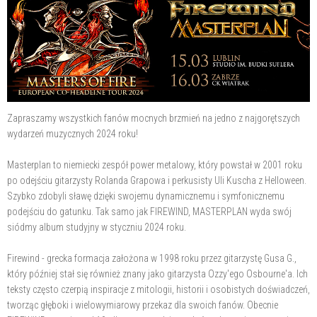
Zapraszamy wszystkich fanów mocnych brzmień na jedno z najgorętszych
wydarzeń muzycznych 2024 roku!
Masterplan to niemiecki zespół power metalowy, który powstał w 2001 roku
po odejściu gitarzysty Rolanda Grapowa i perkusisty Uli Kuscha z Helloween.
Szybko zdobyli sławę dzięki swojemu dynamicznemu i symfonicznemu
podejściu do gatunku. Tak samo jak FIREWIND, MASTERPLAN wyda swój
siódmy album studyjny w styczniu 2024 roku.
Firewind - grecka formacja założona w 1998 roku przez gitarzystę Gusa G.,
który później stał się również znany jako gitarzysta Ozzy'ego Osbourne'a. Ich
teksty często czerpią inspiracje z mitologii, historii i osobistych doświadczeń,
tworząc głęboki i wielowymiarowy przekaz dla swoich fanów. Obecnie