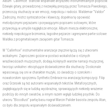
Album "Callirrhoe" stanowi wspaniałe arcydzieło instrumentalnych popisów.
Dźwięki gitary, prowadzonej z niezwykłą precyzją przez Tomasza Piweckiego,
przenoszą słuchaczy w wir emocji, niepokoju i radości. Waldemar "Valdor"
Zadrożny, mistrz syntezatorów i klawiszy, dopełnia tę opowieść
melodycznymi pejzażami i porywającymi popisami solowymi, które
przywołują w umyśle najgłębsze emocje. Album miesza elektroniczne,
niekiedy niepokojące brzmienia, łagodne pejzarze i agresywne partie solowe
Waldka z progmetalowym zacięciem gitar Tomasza.
W "Callirrhoe" instrumentalne aranżacje zręcznie łączą się z utworami
wokalnymi. Zaproszeni goście w postaci wokalistów o różnych
wrażliwościach muzycznych, dodają kolejnych warstw narracji muzycznej,
tworząc unikalne i ekscytujące doświadczenie dla słuchaczy. Doskonale
wpasowują się oni w charakter muzyki, co świadczy o szerokim i
nowatorskim spojrzeniu Synthetic Embrace na aranżację kompozycji. Filip
oraz Grzesiek są też autorami wspaniałych tekstów. Metaforycznych,
zagłębiających się w ludzką wyobraźnię, sprawiających niekiedy wrażenie
podróży do inncyh swiatów, a innym razem wgłąb ludzikej psychiki. Do
utworu "Bloodlust" partię basu nagrał Marcin Palider basista zespołu Atan,
co było dla zespołu wspaniałym doświadczeniem.