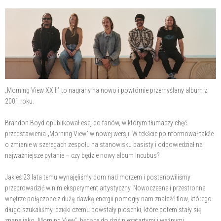
„Morning View XXIII” to nagrany na nowo i powtórnie przemyślany album z
2001 roku.
Brandon Boyd opublikował esej do fanów, w którym tłumaczy chęć
przedstawienia „Morning View” w nowej wersji. W tekście poinformował także
o zmianie w szeregach zespołu na stanowisku basisty i odpowiedział na
najważniejsze pytanie – czy będzie nowy album Incubus?
Jakieś 23 lata temu wynajęliśmy dom nad morzem i postanowiliśmy
przeprowadzić w nim eksperyment artystyczny. Nowoczesne i przestronne
wnętrze połączone z dużą dawką energii pomogły nam znaleźć flow, którego
długo szukaliśmy, dzięki czemu powstały piosenki, które potem stały się
znane jako „Morning View”, będące do dziś niezatartymi i ważnymi