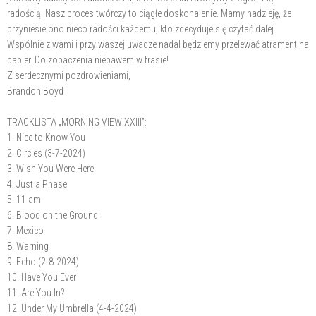
radością. Nasz proces twórczy to ciągłe doskonalenie. Mamy nadzieję, że
przyniesie ono nieco radości każdemu, kto zdecyduje się czytać dalej.
Wspólnie z wami i przy waszej uwadze nadal będziemy przelewać atrament na
papier. Do zobaczenia niebawem w trasie!
Z serdecznymi pozdrowieniami,
Brandon Boyd
TRACKLISTA „MORNING VIEW XXIII”:
1. Nice to Know You
2. Circles (3-7-2024)
3. Wish You Were Here
4. Just a Phase
5. 11 am
6. Blood on the Ground
7. Mexico
8. Warning
9. Echo (2-8-2024)
10. Have You Ever
11. Are You In?
12. Under My Umbrella (4-4-2024)