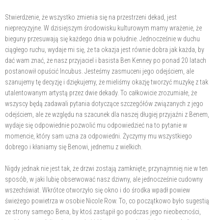
Stwierdzenie, że wszystko zmienia się na przestrzeni dekad, jest
nieprecyzyjne. W dzisiejszym środowisku kulturowym mamy wrażenie, że
bieguny przesuwają się każdego dnia w południe. Jednocześnie w duchu
ciągłego ruchu, wydaje mi się, że ta okazja jest równie dobra jak każda, by
dać wam znać, że nasz przyjaciel i basista Ben Kenney po ponad 20 latach
postanowił opuścić Incubus. Jesteśmy zasmuceni jego odejściem, ale
szanujemy tę decyzję i dziękujemy, że mieliśmy okazję tworzyć muzykę z tak
utalentowanym artystą przez dwie dekady. To całkowicie zrozumiałe, że
wszyscy będą zadawali pytania dotyczące szczegółów związanych z jego
odejściem, ale ze względu na szacunek dla naszej długiej przyjaźni z Benem,
wydaje się odpowiednie pozwolić mu odpowiedzieć na to pytanie w
momencie, który sam uzna za odpowiedni. Życzymy mu wszystkiego
dobrego i kłaniamy się Benowi, jednemu z wielkich.
Nigdy jednak nie jest tak, że drzwi zostają zamknięte, przynajmniej nie w ten
sposób, w jaki lubię obserwować nasz dziwny, ale jednocześnie cudowny
wszechświat. Wkrótce otworzyło się okno i do środka wpadł powiew
świeżego powietrza w osobie Nicole Row. To, co początkowo było sugestią
ze strony samego Bena, by ktoś zastąpił go podczas jego nieobecności,