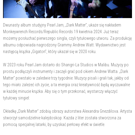
Dwunasty album studyjny Pearl Jam, „Dark Matter”, ukaże się nakładem
Monkeywrench Records/Republic Records 19 kwietnia 2024. Już teraz
możemy posłuchać pierwszego singla, czyli tytułowego utworu. Za produkcję
albumu odpowiada nagrodzony Grammy Andrew Watt. Wydawnictwo jest
następcą krążka „Gigaton”, który ukazał się w 2020 roku.
W 2023 roku Pearl Jam dotarło do Shangri-La Studios w Malibu. Muzycy po
prostu podłączyli instrumenty i zaczęli grać pod okiem Andrew Watta. „Dark
Matter” powstało w zaledwie trzy tygodnie. Muzycy pisali i grali tak, jakby od
tego miało zależeć ich życie, a ta energia oraz kreatywność będą wyczuwalne
w każdej minucie krążka. Aby się o tym przekonać, wystarczy włączyć
tytułowy singiel:
Okładkę „Dark Matter” zdobią obrazy autorstwa Alexandra Gnezdilova. Artysta
stworzył samodzielnie kalejdoskop. Każda z liter została stworzona za
pomocą specjalnej latarki, by uzyskać perłowy efekt w świetle.