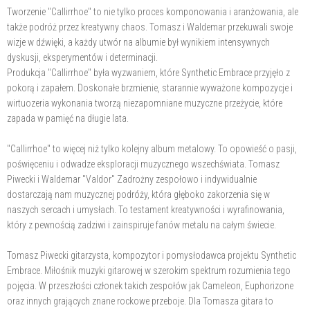
Tworzenie "Callirrhoe" to nie tylko proces komponowania i aranżowania, ale
także podróż przez kreatywny chaos. Tomasz i Waldemar przekuwali swoje
wizje w dźwięki, a każdy utwór na albumie był wynikiem intensywnych
dyskusji, eksperymentów i determinacji.
Produkcja "Callirrhoe" była wyzwaniem, które Synthetic Embrace przyjęło z
pokorą i zapałem. Doskonałe brzmienie, starannie wyważone kompozycje i
wirtuozeria wykonania tworzą niezapomniane muzyczne przeżycie, które
zapada w pamięć na długie lata.
"Callirrhoe" to więcej niż tylko kolejny album metalowy. To opowieść o pasji,
poświęceniu i odwadze eksploracji muzycznego wszechświata. Tomasz
Piwecki i Waldemar "Valdor" Zadrożny zespołowo i indywidualnie
dostarczają nam muzycznej podróży, która głęboko zakorzenia się w
naszych sercach i umysłach. To testament kreatywności i wyrafinowania,
który z pewnością zadziwi i zainspiruje fanów metalu na całym świecie.
Tomasz Piwecki gitarzysta, kompozytor i pomysłodawca projektu Synthetic
Embrace. Miłośnik muzyki gitarowej w szerokim spektrum rozumienia tego
pojęcia. W przeszłości członek takich zespołów jak Cameleon, Euphorizone
oraz innych grających znane rockowe przeboje. Dla Tomasza gitara to