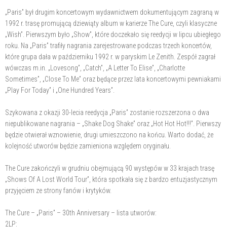
„Paris” był drugim koncertowym wydawnictwem dokumentującym zagraną w
1992 r. trasę promującą dziewiąty album w karierze The Cure, czyli klasyczne
„Wish”. Pierwszym było „Show”, które doczekało się reedycji w lipcu ubiegłego
roku. Na „Paris” trafiły nagrania zarejestrowane podczas trzech koncertów,
które grupa dała w październiku 1992 r. w paryskim Le Zenith. Zespół zagrał
wówczas m.in. „Lovesong”, „Catch”, „A Letter To Elise”, „Charlotte
Sometimes”, „Close To Me” oraz będące przez lata koncertowymi pewniakami
„Play For Today” i „One Hundred Years”.
Szykowana z okazji 30-lecia reedycja „Paris” zostanie rozszerzona o dwa
niepublikowane nagrania – „Shake Dog Shake” oraz „Hot Hot Hot!!!”. Pierwszy
będzie otwierał wznowienie, drugi umieszczono na końcu. Warto dodać, że
kolejność utworów będzie zamieniona względem oryginału.
The Cure zakończyli w grudniu obejmującą 90 występów w 33 krajach trasę
„Shows Of A Lost World Tour”, która spotkała się z bardzo entuzjastycznym
przyjęciem ze strony fanów i krytyków.
The Cure – „Paris” – 30th Anniversary – lista utworów:
2LP: