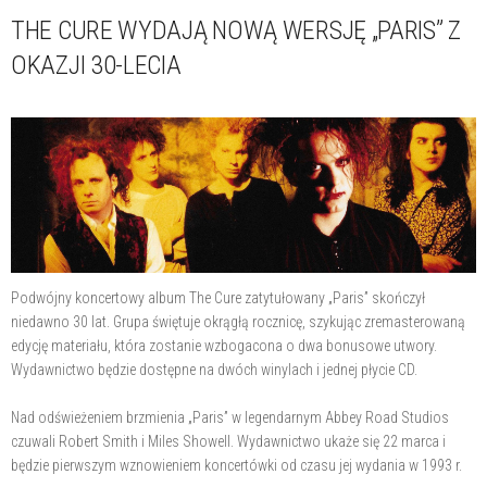
THE CURE WYDAJĄ NOWĄ WERSJĘ „PARIS” Z
OKAZJI 30-LECIA
Podwójny koncertowy album The Cure zatytułowany „Paris” skończył
niedawno 30 lat. Grupa świętuje okrągłą rocznicę, szykując zremasterowaną
edycję materiału, która zostanie wzbogacona o dwa bonusowe utwory.
Wydawnictwo będzie dostępne na dwóch winylach i jednej płycie CD.
Nad odświeżeniem brzmienia „Paris” w legendarnym Abbey Road Studios
czuwali Robert Smith i Miles Showell. Wydawnictwo ukaże się 22 marca i
będzie pierwszym wznowieniem koncertówki od czasu jej wydania w 1993 r.