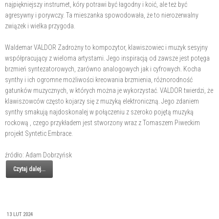
najpiękniejszy instrumet, kóry potrawi być łagodny i koić, ale też być
agresywny i porywczy. Ta mieszanka spowodowała, że to nierozerwalny
związek i wielka przygoda.
Waldemar VALDOR Zadrożny to kompozytor, klawiszowiec i muzyk sesyjny
współpracujący z wieloma artystami. Jego inspiracją od zawsze jest potęga
brzmień syntezatorowych, zarówno analogowych jak i cyfrowych. Kocha
synthy i ich ogromne możliwości kreowania brzmienia, różnorodność
gatunków muzycznych, w których można je wykorzystać. VALDOR twierdzi, że
klawiszowców często kojarzy się z muzyką elektroniczną. Jego zdaniem
synthy smakują najdoskonalej w połączeniu z szeroko pojętą muzyką
rockową , czego przykładem jest stworzony wraz z Tomaszem Piweckim
projekt Syntetic Embrace.
źródło: Adam Dobrzyńsk
Czytaj dalej...
13 LUT 2024