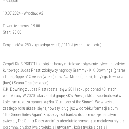
+ support
13.07.2024 - Wrocław, A2
Otwarcie bramek: 19:00
Start: 20:00
Ceny biletów: 280 zł (przedsprzedaż) / 310 zł (w dniu koncertu)
Zespół KK’S PRIEST to potężne heavy metalowe połączenie byłych muzyków
kultowego Judas Priest: zdobywcy nagrody Grammy - K.K. Downinga (gitara)
i Tima „Rippera” Owensa (wokal) oraz A.J. Millsa (gitara), Tony’ego Newtona
(bas) i Seana Elga (perkusja).
K.K. Downing z Judas Piest rozstał się w 2011 roku po ponad 40 latach
współpracy. W 2020 roku założył grupę KK's Priest, z którą zadebiutował w
kolejnym roku za sprawą krążka "Sermons of the Sinner". We wrześniu
zeszłego roku ukazał się najnowszy, drugi już w dorobku formacji album,
“The Sinner Rides Again”. Krążek zyskał bardzo dobre recenzje na całym
świecie: „’The Sinner Rides Again’ to absolutnie porywająca metalowa płyta z
ogromną, błyskotliwą produkcją i utworami, które tryskają pasją i