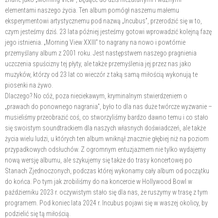
elementami naszego życia. Ten album pomógł naszemu małemu
eksperymentowi artystycznemu pod nazwą „Incubus”, przerodzić się w to,
czym jesteśmy dziś. 23 lata później jesteśmy gotowi wprowadzić kolejną fazę
jego istnienia. „Morning View XXIII” to nagrany na nowo i powtórnie
przemyślany album z 2001 roku. Jest następstwem naszego pragnienia
uczczenia spuścizny tej płyty, ale także przemyślenia jej przez nas jako
muzyków, którzy od 23 lat co wieczór z taką samą miłością wykonują te
piosenki na żywo.
Dlaczego? No cóż, poza nieciekawym, kryminalnym stwierdzeniem o
„prawach do ponownego nagrania”, było to dla nas duże twórcze wyzwanie –
musieliśmy przeobrazić coś, co stworzyliśmy bardzo dawno temu i co stało
się swoistym soundtrackiem dla naszych własnych doświadczeń, ale także
życia wielu ludzi, u których ten album wniknął znacznie głębiej niż na poziom
przypadkowych odsłuchów. Z ogromnym entuzjazmem nie tylko wydajemy
nową wersję albumu, ale szykujemy się także do trasy koncertowej po
Stanach Zjednoczonych, podczas której wykonamy cały album od początku
do końca. Po tym jak zrobiliśmy do na koncercie w Hollywood Bowl w
październiku 2023 r. oczywistym stało się dla nas, że ruszymy w trasę z tym
programem. Pod koniec lata 2024 r. Incubus pojawi się w waszej okolicy, by
podzielić się tą miłością.