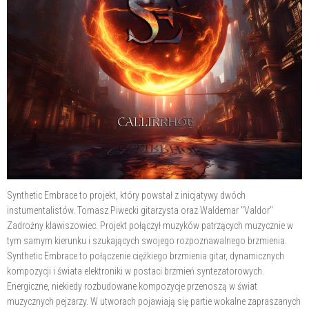
Synthetic Embrace to projekt, który powstał z inicjatywy dwóch
instumentalistów. Tomasz Piwecki gitarzysta oraz Waldemar "Valdor"
Zadrożny klawiszowiec. Projekt połączył muzyków patrzących muzycznie w
tym samym kierunku i szukających swojego rozpoznawalnego brzmienia.
Synthetic Embrace to połączenie ciężkiego brzmienia gitar, dynamicznych
kompozycji i świata elektroniki w postaci brzmień syntezatorowych.
Energiczne, niekiedy rozbudowane kompozycje przenoszą w świat
muzycznych pejzarzy. W utworach pojawiają się partie wokalne zapraszanych