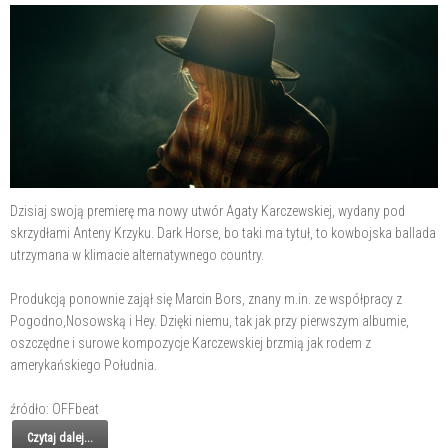
Dzisiaj swoją premierę ma nowy utwór Agaty Karczewskiej, wydany pod
skrzydłami Anteny Krzyku. Dark Horse, bo taki ma tytuł, to kowbojska ballada
utrzymana w klimacie alternatywnego country.
Produkcją ponownie zajął się Marcin Bors, znany m.in. ze współpracy z
Pogodno,Nosowską i Hey. Dzięki niemu, tak jak przy pierwszym albumie,
oszczędne i surowe kompozycje Karczewskiej brzmią jak rodem z
amerykańskiego Południa.
źródło: OFFbeat
Czytaj dalej...