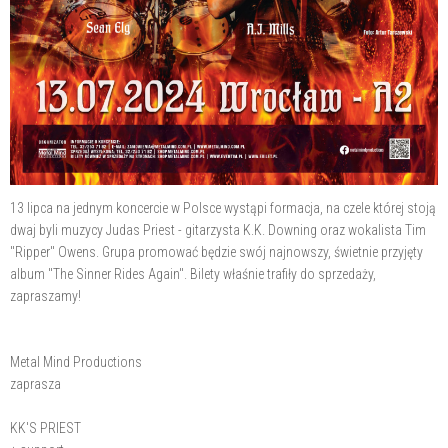
13 lipca na jednym koncercie w Polsce wystąpi formacja, na czele której stoją
dwaj byli muzycy Judas Priest - gitarzysta K.K. Downing oraz wokalista Tim
"Ripper" Owens. Grupa promować będzie swój najnowszy, świetnie przyjęty
album "The Sinner Rides Again". Bilety właśnie trafiły do sprzedaży,
zapraszamy!
Metal Mind Productions
zaprasza
KK'S PRIEST