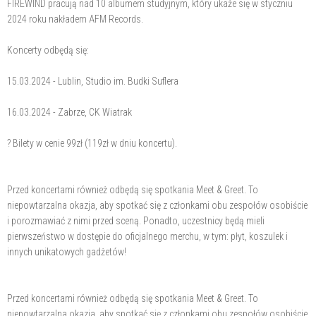
FIREWIND pracują nad 10 albumem studyjnym, który ukaże się w styczniu
2024 roku nakładem AFM Records.
Koncerty odbędą się:
15.03.2024 - Lublin, Studio im. Budki Suflera
16.03.2024 - Zabrze, CK Wiatrak
? Bilety w cenie 99zł (119zł w dniu koncertu).
Przed koncertami również odbędą się spotkania Meet & Greet. To
niepowtarzalna okazja, aby spotkać się z członkami obu zespołów osobiście
i porozmawiać z nimi przed sceną. Ponadto, uczestnicy będą mieli
pierwszeństwo w dostępie do oficjalnego merchu, w tym: płyt, koszulek i
innych unikatowych gadżetów!
Przed koncertami również odbędą się spotkania Meet & Greet. To
niepowtarzalna okazja, aby spotkać się z członkami obu zespołów osobiście