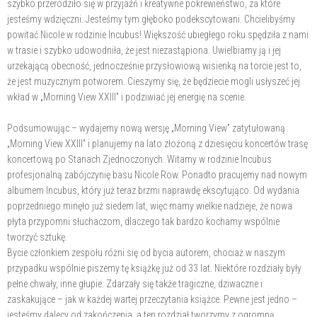
szybko przerodziło się w przyjaźń i kreatywne pokrewieństwo, za które
jesteśmy wdzięczni. Jesteśmy tym głęboko podekscytowani. Chcielibyśmy
powitać Nicole w rodzinie Incubus! Większość ubiegłego roku spędziła z nami
w trasie i szybko udowodniła, że jest niezastąpiona. Uwielbiamy ją i jej
urzekającą obecność, jednocześnie przysłowiową wisienką na torcie jest to,
że jest muzycznym potworem. Cieszymy się, że będziecie mogli usłyszeć jej
wkład w „Morning View XXIII” i podziwiać jej energię na scenie.
Podsumowując – wydajemy nową wersję „Morning View” zatytułowaną
„Morning View XXIII” i planujemy na lato złożoną z dziesięciu koncertów trasę
koncertową po Stanach Zjednoczonych. Witamy w rodzinie Incubus
profesjonalną zabójczynię basu Nicole Row. Ponadto pracujemy nad nowym
albumem Incubus, który już teraz brzmi naprawdę ekscytująco. Od wydania
poprzedniego minęło już siedem lat, więc mamy wielkie nadzieje, że nowa
płyta przypomni słuchaczom, dlaczego tak bardzo kochamy wspólnie
tworzyć sztukę.
Bycie członkiem zespołu różni się od bycia autorem, chociaż w naszym
przypadku wspólnie piszemy tę książkę już od 33 lat. Niektóre rozdziały były
pełne chwały, inne głupie. Zdarzały się także tragiczne, dziwaczne i
zaskakujące – jak w każdej wartej przeczytania książce. Pewne jest jedno –
jesteśmy dalecy od zakończenia, a ten rozdział tworzymy z ogromną