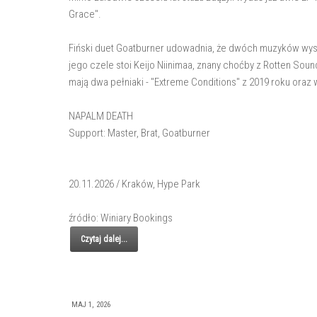
Grace".
Fiński duet Goatburner udowadnia, że dwóch muzyków wyst
jego czele stoi Keijo Niinimaa, znany choćby z Rotten So
mają dwa pełniaki - "Extreme Conditions" z 2019 roku oraz w
NAPALM DEATH
Support: Master, Brat, Goatburner
20.11.2026 / Kraków, Hype Park
źródło: Winiary Bookings
Czytaj dalej...
MAJ 1, 2026