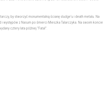
arczy, by stworzyć monumentalną ścianę sludge'u i death metalu. Na
und i występów z Nasum po śmierci Mieszka Talarczyka. Na swoim koncie
ydany cztery lata później "Fatal".