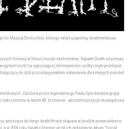
 for Musical Destruction, którego skład uzupełnią: deathmetalowa
ejszych formacji w historii muzyki ekstremalnej. Napalm Death od połowy
 swoją twórczość na ogłuszającej intensywności i politycznym przekazie.
tyjczycy do dziś pozostają punktem odniesienia dla kolejnych pokoleń
thmetalowych. Założona przez legendarnego Paula Speckmanna grupa
 zakorzenione w latach 80. brzmienie - absolutna pozycja obowiązkowa
asy, wnosząca do niego death/thrash skąpany w brudzie powerviolence.
i, a w 2024 roku światło dzienne ujrzał ich debiutancki album "Social