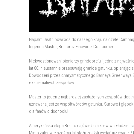
Napalm Death powrócą do naszego kraju na czele Campaign
legenda Master, Brat oraz Finowie z Goatburner!
Niekwestionowani pionierzy grindcore'u i jedna z najważni
lat 80. nieustannie przesuwają granice gatunku, opierając
Dowodzeni przez charyzmatycznego Barneya Greenwaya Bry
ekstremalnych zespołów.
Master to jeden z najbardziej zasłużonych zespołów dea
uznawana jest za współtwórców gatunku. Surowe i głęboko
dla fanów oldschoolu!
Amerykańska ekipa Brat to najświeższa krew w składzie tr
Mimo zaledwie sześciu lat stażu zdążyli wydać już dwie EP-k