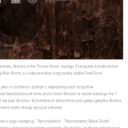
etalu, Wolves in the Throne Room, wystąpi 3 listopada w krakowskim
ą Was Worm, a o odpowiednia rozgrzewkę zadba Final Dose.
ż jako o czołówce i jednym z najważniejszych zespołów
d dwadzieścia lat temu przez braci Weaver w swoim katalogu ma 7
ał się pięć lat temu. W kontekście atmosferycznej gałęzi gatunku Wolves
pewno miało okazję się już przekonać.
roku z jego następcą - "Necropalace". "Necromantic Black Doom"