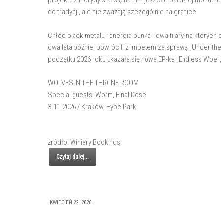
projektu z Florydy stał się na nim jeszcze bardziej monume
do tradycji, ale nie zważają szczególnie na granice.
Chłód black metalu i energia punka - dwa filary, na których
dwa lata później powrócili z impetem za sprawą „Under the
początku 2026 roku ukazała się nowa EP-ka „Endless Woe"
WOLVES IN THE THRONE ROOM
Special guests: Worm, Final Dose
3.11.2026 / Kraków, Hype Park
źródło: Winiary Bookings
Czytaj dalej...
KWIECIEŃ 22, 2026