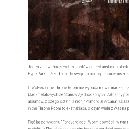
Jeden z najważniejszych zespołów amerykańskiego black m
Hype Parku. Przed nimi do swojego necropałacu wpuszcz
O Wolves in the Throne Room nie wypada mówić inaczej ni
blackmetalowych ze Stanów Zjednoczonych. Założony pona
albumów, z czego ostatni z nich, "Primordial Arcana", ukaz
in the Throne Room to ekstraklasa, o czym wielu z Was na 
Pięć lat po wydaniu "Foreverglade" Worm powrócili w tym 