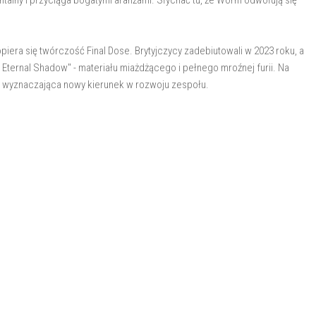
ntalny i przyciąga bogatymi aranżami. Słychać tu, że Worm odwołują się
 opiera się twórczość Final Dose. Brytyjczycy zadebiutowali w 2023 roku, a
 Eternal Shadow" - materiału miażdżącego i pełnego mroźnej furii. Na
, wyznaczająca nowy kierunek w rozwoju zespołu.