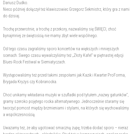
Dariusz Dudko.
Nieco później dołączył też klawiszowiec Grzegorz Sekmistrz, który gra z nami
do dzisiaj.
Trochę przewrotnie, a trochę z przekory, nazwaliśmy się ŚWIĘCI, choć
bynajmniej ze świętością nie mamy zbyt wiele wspólnego.
Od tego czasu zagraliśmy sporo koncertów na większych i mniejszych
scenach. Swego czasu wywalczyliśmy też „Złoty Kafel” w piętnastej edycji
Blues-Rock Festiwal w Siemiatyczach.
Występowaliśmy też przed takimi zespołami jak Kazik i Kwarter ProForma,
Brygada Kryzys czy Kobranocka.
Choć unikamy wkładania muzyki w szufladki pod tytułem „nazwy gatunków”,
gramy szeroko pojętego rocka alternatywnego. Jednocześnie staramy się
tworzyć pomost między brzmieniami i stylami, na których się wychowaliśmy
a współczesnością.
Uważamy też, że aby ugotować smaczną zupę, trzeba dodać sporo – nieraz