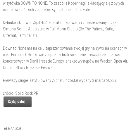
wizytówka DOWN TO NONE. To zespół z Kopenhagi, składający się z byłych
członków duńskich zespołów By the Patient i Rat Eater.
Debiutancki utwór „Spiteful" został zmiksowany i zmasterowany przez
Simona Sonne Andersena w Full Moon Studio (By The Patient, Katla,
Offernat, Terminalist).
Down to None ma na celu zaprezentowanie swojej gry na żywo na scenach w
całej Europie. Członkowie zespołu zebrali sceniczne doświadczenie z tras
koncertowych w Danii i reszcie Europy, a także występów na Wacken Open Air,
Copenhell czy Roskilde Festival.
Pierwszy singiel zatytułowany „Spiteful" został wydany 3 marca 2025 r.
źródło: Solid Rock PR
Czytaj dalej...
04 MAR 2025