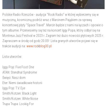
Polskie Radio Rzeszów - audycja "Rock Radio" w której wybierzemy się w
muzyczną, kosmiczną podróż wraz z Marcinem Pająkiem za sprawą
koncertowej płyty "Space Travel". Marcin będzie z nami na łączach i opowie o
tym albumie. Przeniesiemy się też na koncert Iggy Popa, który odbył się na
Montreux Jazz Festival w 2023 r. Zagram też dużo nowości płytowych 2025 r.
Zapraszam w środę od godz.20.05! Lista granych utworów pojawi się w
trakcie audycji na:
www.rockblog33.pl
L
ista utworów:
Iggy Pop: Five Foot One
ATAN: Stendhal Syndrome
Święci: Nasz dom
Eter: Niemi świadkowie historii
Iggy Pop: T.V. Eye
Smith/Kotzen: Black Light
Smith/Kotzen: White Noise
Trupa Trupa: Lookig For