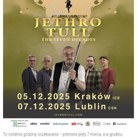
To ostatnie godziny oczekiwania – premiera płyty 7 marca, a w grudniu