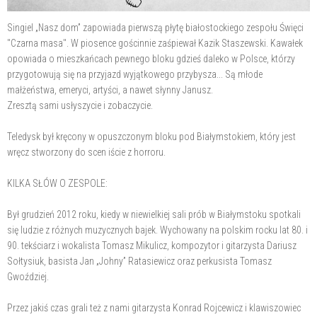
Singiel „Nasz dom” zapowiada pierwszą płytę białostockiego zespołu Święci
"Czarna masa". W piosence gościnnie zaśpiewał Kazik Staszewski. Kawałek
opowiada o mieszkańcach pewnego bloku gdzieś daleko w Polsce, którzy
przygotowują się na przyjazd wyjątkowego przybysza... Są młode
małżeństwa, emeryci, artyści, a nawet słynny Janusz.
Zresztą sami usłyszycie i zobaczycie.
Teledysk był kręcony w opuszczonym bloku pod Białymstokiem, który jest
wręcz stworzony do scen iście z horroru.
KILKA SŁÓW O ZESPOLE:
Był grudzień 2012 roku, kiedy w niewielkiej sali prób w Białymstoku spotkali
się ludzie z różnych muzycznych bajek. Wychowany na polskim rocku lat 80. i
90. tekściarz i wokalista Tomasz Mikulicz, kompozytor i gitarzysta Dariusz
Sołtysiuk, basista Jan „Johny” Ratasiewicz oraz perkusista Tomasz
Gwoździej.
Przez jakiś czas grali też z nami gitarzysta Konrad Rojcewicz i klawiszowiec