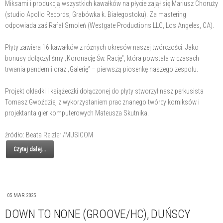
Miksami i produkcją wszystkich kawałków na płycie zajął się Mariusz Choruży
(studio Apollo Records, Grabówka k. Białegostoku). Za mastering
odpowiada zaś Rafał Smoleń (Westgate Productions LLC, Los Angeles, CA).
Płyty zawiera 16 kawałków z różnych okresów naszej twórczości. Jako
bonusy dołączyliśmy „Koronację Św. Rację”, która powstała w czasach
trwania pandemii oraz „Galerię” – pierwszą piosenkę naszego zespołu.
Projekt okładki i książeczki dołączonej do płyty stworzył nasz perkusista
Tomasz Gwoździej z wykorzystaniem prac znanego twórcy komiksów i
projektanta gier komputerowych Mateusza Skutnika.
źródło: Beata Reizler /MUSICOM
Czytaj dalej...
05 MAR 2025
DOWN TO NONE (GROOVE/HC), DUŃSCY