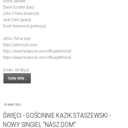
ustna, ukulele)
David Goodier (bas)
John O'Hara (klawisze)
Jack Clark (gitara)
Scott Hammond (perkusja)
Jethro Tull w sieci:
https://jethrotull.com/
https://www.facebook.com/officialjethrotull
https://www.facebook.com/officialjethrotull
źródło: Art Muza
Czytaj dalej...
05 MAR 2025
ŚWIĘCI - GOŚCINNIE KAZIK STASZEWSKI -
NOWY SINGIEL "NASZ DOM"