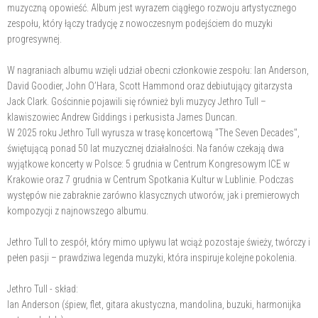
muzyczną opowieść. Album jest wyrazem ciągłego rozwoju artystycznego
zespołu, który łączy tradycję z nowoczesnym podejściem do muzyki
progresywnej.
W nagraniach albumu wzięli udział obecni członkowie zespołu: Ian Anderson,
David Goodier, John O’Hara, Scott Hammond oraz debiutujący gitarzysta
Jack Clark. Gościnnie pojawili się również byli muzycy Jethro Tull –
klawiszowiec Andrew Giddings i perkusista James Duncan.
W 2025 roku Jethro Tull wyrusza w trasę koncertową "The Seven Decades",
świętującą ponad 50 lat muzycznej działalności. Na fanów czekają dwa
wyjątkowe koncerty w Polsce: 5 grudnia w Centrum Kongresowym ICE w
Krakowie oraz 7 grudnia w Centrum Spotkania Kultur w Lublinie. Podczas
występów nie zabraknie zarówno klasycznych utworów, jak i premierowych
kompozycji z najnowszego albumu.
Jethro Tull to zespół, który mimo upływu lat wciąż pozostaje świeży, twórczy i
pełen pasji – prawdziwa legenda muzyki, która inspiruje kolejne pokolenia.
Jethro Tull - skład:
Ian Anderson (śpiew, flet, gitara akustyczna, mandolina, buzuki, harmonijka