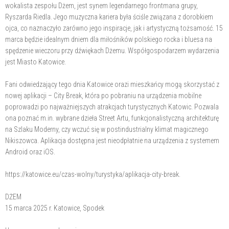
wokalista zespołu Dżem, jest synem legendarnego frontmana grupy,
Ryszarda Riedla. Jego muzyczna kariera była ściśle związana z dorobkiem
ojca, co naznaczyło zarówno jego inspiracje, jak i artystyczną tożsamość. 15
marca będzie idealnym dniem dla miłośników polskiego rocka i bluesa na
spędzenie wieczoru przy dźwiękach Dżemu. Współgospodarzem wydarzenia
jest Miasto Katowice.
Fani odwiedzający tego dnia Katowice orazi mieszkańcy mogą skorzystać z
nowej aplikacji – City Break, która po pobraniu na urządzenia mobilne
poprowadzi po najważniejszych atrakcjach turystycznych Katowic. Pozwala
ona poznać m.in. wybrane dzieła Street Artu, funkcjonalistyczną architekturę
na Szlaku Moderny, czy wczuć się w postindustrialny klimat magicznego
Nikiszowca. Aplikacja dostępna jest nieodpłatnie na urządzenia z systemem
Android oraz iOS.
https://katowice.eu/czas-wolny/turystyka/aplikacja-city-break.
DŻEM
15 marca 2025 r. Katowice, Spodek