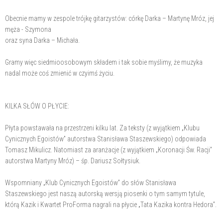
Obecnie mamy w zespole trójkę gitarzystów: córkę Darka – Martynę Mróz, jej
męża - Szymona
oraz syna Darka – Michała.
Gramy więc siedmioosobowym składem i tak sobie myślimy, że muzyka
nadal może coś zmienić w czyimś życiu.
KILKA SŁÓW O PŁYCIE:
Płyta powstawała na przestrzeni kilku lat. Za teksty (z wyjątkiem „Klubu
Cynicznych Egoistów” autorstwa Stanisława Staszewskiego) odpowiada
Tomasz Mikulicz. Natomiast za aranżacje (z wyjątkiem „Koronacji Św. Racji”
autorstwa Martyny Mróz) – śp. Dariusz Sołtysiuk.
Wspomniany „Klub Cynicznych Egoistów” do słów Stanisława
Staszewskiego jest naszą autorską wersją piosenki o tym samym tytule,
którą Kazik i Kwartet ProForma nagrali na płycie „Tata Kazika kontra Hedora”.