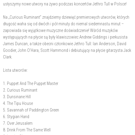
usłyszymy nowe utwory na żywo podczas koncertów Jethro Tull w Polsce!
Na „Curious Ruminant” znajdziemy dziewięć premierowych utworów, których
długość waha się od dwóch i pół minuty do niemal siedemnastu minut –
zapowiada się wyjątkowe muzyczne doświadczenie! Wśród muzyków
występujących na płycie są były klawiszowiec Andrew Giddings i perkusista
James Duncan, a także obecni członkowie Jethro Tull: Ian Anderson, David
Goodier, John O’Hara, Scott Hammond i debiutujący na płycie gitarzysta Jack
Clark.
Lista utworów:
1. Puppet And The Puppet Master
2. Curious Ruminant
3. Dunsinane Hill
4. The Tipu House
5. Savannah of Paddington Green
6. Stygian Hand
7. Over Jerusalem
8. Drink From The Same Well