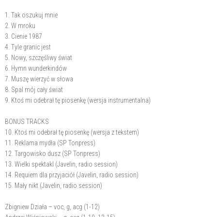
1. Tak oszukuj mnie
2. W mroku
3. Cienie 1987
4. Tyle granic jest
5. Nowy, szczęśliwy świat
6. Hymn wunderkindów
7. Muszę wierzyć w słowa
8. Spal mój cały świat
9. Ktoś mi odebrał tę piosenkę (wersja instrumentalna)
BONUS TRACKS
10. Ktoś mi odebrał tę piosenkę (wersja z tekstem)
11. Reklama mydła (SP Tonpress)
12. Targowisko dusz (SP Tonpress)
13. Wielki spektakl (Javelin, radio session)
14. Requiem dla przyjaciół (Javelin, radio session)
15. Mały nikt (Javelin, radio session)
Zbigniew Działa – voc, g, acg (1-12)