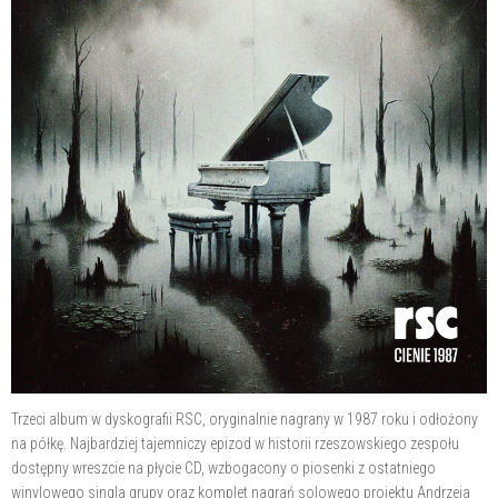
Trzeci album w dyskografii RSC, oryginalnie nagrany w 1987 roku i odłożony
na półkę. Najbardziej tajemniczy epizod w historii rzeszowskiego zespołu
dostępny wreszcie na płycie CD, wzbogacony o piosenki z ostatniego
winylowego singla grupy oraz komplet nagrań solowego projektu Andrzeja