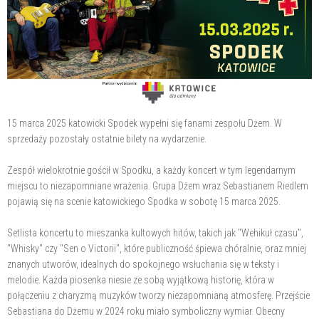
15 marca 2025 katowicki Spodek wypełni się fanami zespołu Dżem. W
sprzedaży pozostały ostatnie bilety na wydarzenie.
Zespół wielokrotnie gościł w Spodku, a każdy koncert w tym legendarnym
miejscu to niezapomniane wrażenia. Grupa Dżem wraz Sebastianem Riedlem
pojawią się na scenie katowickiego Spodka w sobotę 15 marca 2025.
Setlista koncertu to mieszanka kultowych hitów, takich jak "Wehikuł czasu",
"Whisky" czy "Sen o Victorii", które publiczność śpiewa chóralnie, oraz mniej
znanych utworów, idealnych do spokojnego wsłuchania się w teksty i
melodie. Każda piosenka niesie ze sobą wyjątkową historię, która w
połączeniu z charyzmą muzyków tworzy niezapomnianą atmosferę. Przejście
Sebastiana do Dżemu w 2024 roku miało symboliczny wymiar. Obecny