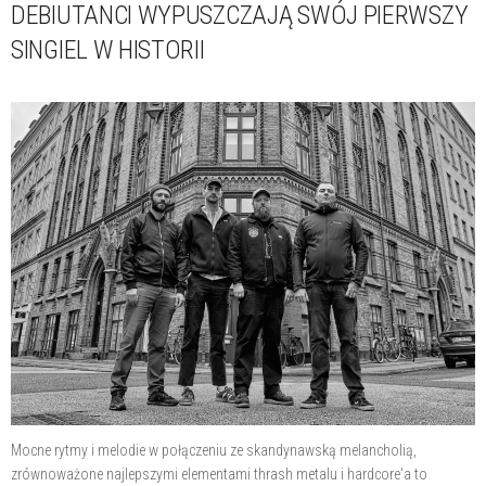
DEBIUTANCI WYPUSZCZAJĄ SWÓJ PIERWSZY
SINGIEL W HISTORII
Mocne rytmy i melodie w połączeniu ze skandynawską melancholią,
zrównoważone najlepszymi elementami thrash metalu i hardcore'a to