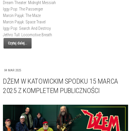
Dream Theater: Midnght Messiah
Iggy Pop: The Passenger
Marcin Pająk: The Maze
Marcin Pająk: Space Travel
Iggy Pop: Search And Destroy
Jethro Tull: Locomotive Breath
Czytaj dalej...
04 MAR 2025
DŻEM W KATOWICKIM SPODKU 15 MARCA
2025 Z KOMPLETEM PUBLICZNOŚCI