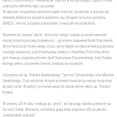
bardzo różnorodnych - składników. Stąd też w kompozycjach, oprócz rocka,
usłyszymy elementy rapu czy punka.
W tekstach znajdziemy natomiast wątki miłosne, społeczne, a czasem też
elementy biblijne na zasadzie wadzenia się z Bogiem (w końcu jesteśmy
ŚWIĘCI). Jest też szczypta publicystyki i nawiązań do popkultury.
Na pierwszej „świętej” płycie - która jest swego rodzaju podsumowaniem
naszej dotychczasowej działalności – gościnnie zaśpiewał Kazik Staszewski
(które twórczość miała swego czasu spory wpływ na tekściarskie poczynania
naszego wokalisty) oraz Przemysław Lembicz z Kwartetu ProForma, który
jest znawcą i popularyzatorem dzieł Stanisława Staszewskiego (taty Kazika,
którego jedna z piosenek również znalazła się na płycie).
Usłyszymy też śp. Roberta Brylewskiego, Tymona Tymańskiego oraz Marcina
Świetlickiego. Czyli artystów, których piosenki towarzyszą naszej muzycznej
drodze od lat. W jednej z piosenek wziął też udział słynny lektor śp. Tomasz
Knapik.
W sierpniu 2018 roku, niedługo po „Brylu”, do lepszego świata przeniósł się
też nasz Darek. Wierzymy, że koledzy grają teraz wspólnie riffy na jakichś
„niebiańskich scenach”.