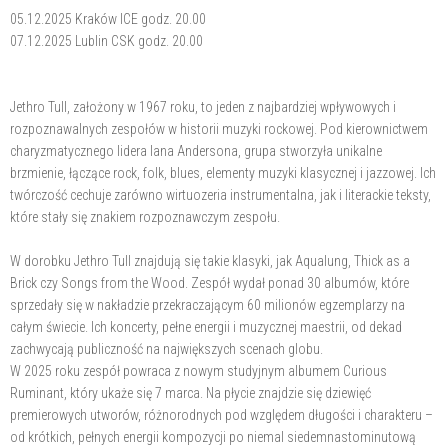
05.12.2025 Kraków ICE godz. 20.00
07.12.2025 Lublin CSK godz. 20.00
Jethro Tull, założony w 1967 roku, to jeden z najbardziej wpływowych i
rozpoznawalnych zespołów w historii muzyki rockowej. Pod kierownictwem
charyzmatycznego lidera Iana Andersona, grupa stworzyła unikalne
brzmienie, łączące rock, folk, blues, elementy muzyki klasycznej i jazzowej. Ich
twórczość cechuje zarówno wirtuozeria instrumentalna, jak i literackie teksty,
które stały się znakiem rozpoznawczym zespołu.
W dorobku Jethro Tull znajdują się takie klasyki, jak Aqualung, Thick as a
Brick czy Songs from the Wood. Zespół wydał ponad 30 albumów, które
sprzedały się w nakładzie przekraczającym 60 milionów egzemplarzy na
całym świecie. Ich koncerty, pełne energii i muzycznej maestrii, od dekad
zachwycają publiczność na największych scenach globu.
W 2025 roku zespół powraca z nowym studyjnym albumem Curious
Ruminant, który ukaże się 7 marca. Na płycie znajdzie się dziewięć
premierowych utworów, różnorodnych pod względem długości i charakteru –
od krótkich, pełnych energii kompozycji po niemal siedemnastominutową