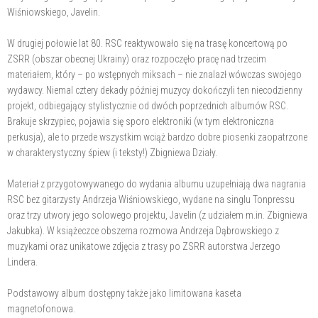
Wiśniowskiego, Javelin.
W drugiej połowie lat 80. RSC reaktywowało się na trasę koncertową po
ZSRR (obszar obecnej Ukrainy) oraz rozpoczęło pracę nad trzecim
materiałem, który – po wstępnych miksach – nie znalazł wówczas swojego
wydawcy. Niemal cztery dekady później muzycy dokończyli ten niecodzienny
projekt, odbiegający stylistycznie od dwóch poprzednich albumów RSC.
Brakuje skrzypiec, pojawia się sporo elektroniki (w tym elektroniczna
perkusja), ale to przede wszystkim wciąż bardzo dobre piosenki zaopatrzone
w charakterystyczny śpiew (i teksty!) Zbigniewa Działy.
Materiał z przygotowywanego do wydania albumu uzupełniają dwa nagrania
RSC bez gitarzysty Andrzeja Wiśniowskiego, wydane na singlu Tonpressu
oraz trzy utwory jego solowego projektu, Javelin (z udziałem m.in. Zbigniewa
Jakubka). W książeczce obszerna rozmowa Andrzeja Dąbrowskiego z
muzykami oraz unikatowe zdjęcia z trasy po ZSRR autorstwa Jerzego
Lindera.
Podstawowy album dostępny także jako limitowana kaseta
magnetofonowa.