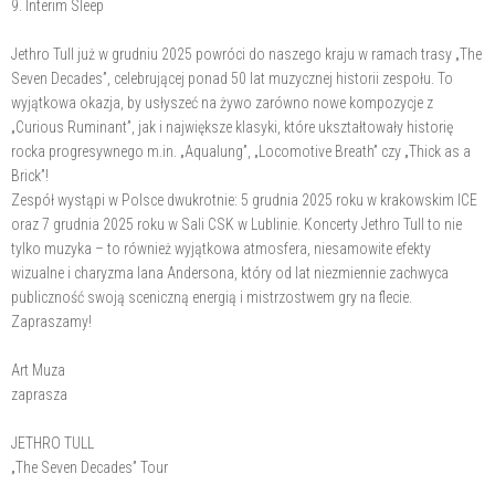
9. Interim Sleep
Jethro Tull już w grudniu 2025 powróci do naszego kraju w ramach trasy „The
Seven Decades”, celebrującej ponad 50 lat muzycznej historii zespołu. To
wyjątkowa okazja, by usłyszeć na żywo zarówno nowe kompozycje z
„Curious Ruminant”, jak i największe klasyki, które ukształtowały historię
rocka progresywnego m.in. „Aqualung”, „Locomotive Breath” czy „Thick as a
Brick”!
Zespół wystąpi w Polsce dwukrotnie: 5 grudnia 2025 roku w krakowskim ICE
oraz 7 grudnia 2025 roku w Sali CSK w Lublinie. Koncerty Jethro Tull to nie
tylko muzyka – to również wyjątkowa atmosfera, niesamowite efekty
wizualne i charyzma Iana Andersona, który od lat niezmiennie zachwyca
publiczność swoją sceniczną energią i mistrzostwem gry na flecie.
Zapraszamy!
Art Muza
zaprasza
JETHRO TULL
„The Seven Decades” Tour