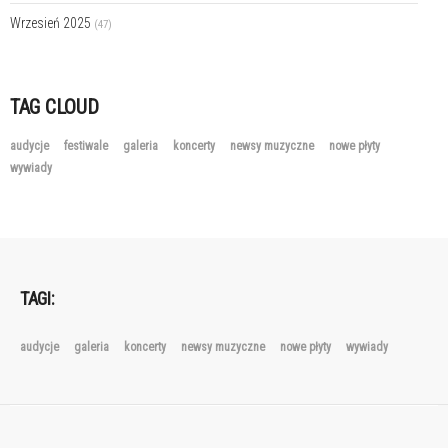
Wrzesień 2025
(47)
TAG CLOUD
audycje
festiwale
galeria
koncerty
newsy muzyczne
nowe płyty
wywiady
TAGI:
audycje
galeria
koncerty
newsy muzyczne
nowe płyty
wywiady