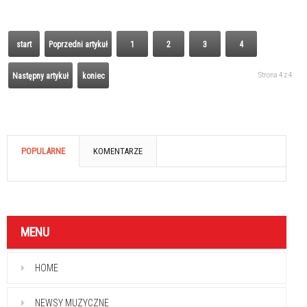
start
Poprzedni artykuł
1
2
3
4
Strona 4 z 4
Następny artykuł
koniec
POPULARNE
KOMENTARZE
MENU
HOME
NEWSY MUZYCZNE