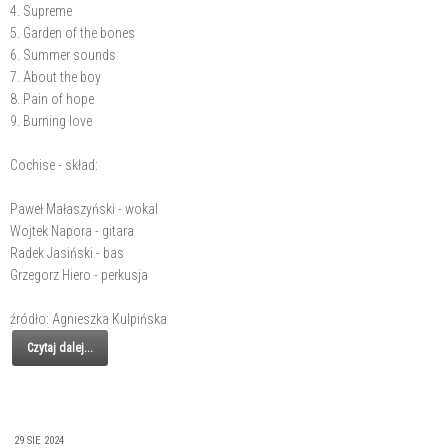
4. Supreme
5. Garden of the bones
6. Summer sounds
7. About the boy
8. Pain of hope
9. Burning love
Cochise - skład:
Paweł Małaszyński - wokal
Wojtek Napora - gitara
Radek Jasiński - bas
Grzegorz Hiero - perkusja
źródło: Agnieszka Kulpińska
Czytaj dalej...
29 SIE 2024