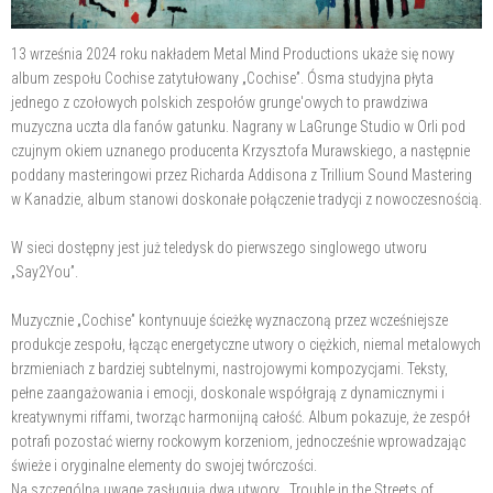
13 września 2024 roku nakładem Metal Mind Productions ukaże się nowy
album zespołu Cochise zatytułowany „Cochise”. Ósma studyjna płyta
jednego z czołowych polskich zespołów grunge'owych to prawdziwa
muzyczna uczta dla fanów gatunku. Nagrany w LaGrunge Studio w Orli pod
czujnym okiem uznanego producenta Krzysztofa Murawskiego, a następnie
poddany masteringowi przez Richarda Addisona z Trillium Sound Mastering
w Kanadzie, album stanowi doskonałe połączenie tradycji z nowoczesnością.
W sieci dostępny jest już teledysk do pierwszego singlowego utworu
„Say2You”.
Muzycznie „Cochise” kontynuuje ścieżkę wyznaczoną przez wcześniejsze
produkcje zespołu, łącząc energetyczne utwory o ciężkich, niemal metalowych
brzmieniach z bardziej subtelnymi, nastrojowymi kompozycjami. Teksty,
pełne zaangażowania i emocji, doskonale współgrają z dynamicznymi i
kreatywnymi riffami, tworząc harmonijną całość. Album pokazuje, że zespół
potrafi pozostać wierny rockowym korzeniom, jednocześnie wprowadzając
świeże i oryginalne elementy do swojej twórczości.
Na szczególną uwagę zasługują dwa utwory, „Trouble in the Streets of