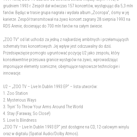
grudniem 1993 r. Zespół dał wówczas 157 koncertów, występując dla 5,3 mln
fanów. Będąc w trasie grupa nagrała i wydała album „Zooropa”, ósmy w jej
karierze. Zespół transmitował na żywo koncert zagrany 28 sierpnia 1993 na
RDS Arenie, docierając do 700 mln fanów na całym świecie.
„ZOO TV” od lat uchodzi za jedną z najbardziej ambitnych i przełamujących
schematy tras koncertowych. Jej wpływ jest odczuwalny do dziś.
Przedsięwzięcie pomogło ugruntować pozycję U2 jako zespołu, który
konsekwentnie przesuwa granice występów na żywo, wprowadzając
imponujące elementy sceniczne, obejmujące najnowsze technologie i
innowacje.
U2 – „ZOO TV – Live In Dublin 1993 EP” – lista utworów:
1. Zoo Station
2. Mysterious Ways
3. Tryin' To Throw Your Arms Around The World
4. Stay (Faraway, So Close!)
5. Love Is Blindness
„ZOO TV – Live In Dublin 1993 EP” jest dostępne na CD, 12-calowym winylu
oraz w digitalu (Spatial Audio/Dolby Atmos).