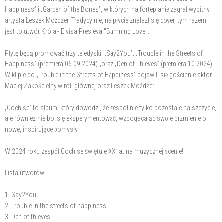
Happiness” i „Garden of the Bones”, w których na fortepianie zagrał wybitny
artysta Leszek Możdżer. Tradycyjnie, na płycie znalazł się cover, tym razem
jest to utwór Króla - Elvisa Presleya "Burnning Love".
Płytę będą promować trzy teledyski: „Say2You”, „Trouble in the Streets of
Happiness” (premiera 06.09.2024) „oraz „Den of Thieves” (premiera 10.2024).
W klipie do „Trouble in the Streets of Happiness” pojawili się gościnnie aktor
Maciej Zakościelny w roli głównej oraz Leszek Możdżer.
„Cochise” to album, który dowodzi, że zespół nie tylko pozostaje na szczycie,
ale również nie boi się eksperymentować, wzbogacając swoje brzmienie o
nowe, inspirujące pomysły.
W 2024 roku zespół Cochise świętuje XX lat na muzycznej scenie!
Lista utworów:
1. Say2You
2. Trouble in the streets of happiness
3. Den of thieves