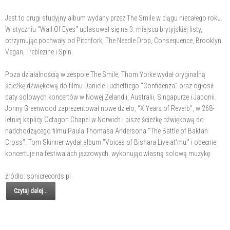
Jest to drugi studyjny album wydany przez The Smile w ciągu niecałego roku.
W styczniu "Wall Of Eyes" uplasował się na 3. miejscu brytyjskiej listy,
otrzymując pochwały od Pitchfork, The Needle Drop, Consequence, Brooklyn
Vegan, Treblezine i Spin.
Poza działalnością w zespole The Smile, Thom Yorke wydał oryginalną
ścieżkę dźwiękową do filmu Daniele Luchettiego "Confidenza" oraz ogłosił
daty solowych koncertów w Nowej Zelandii, Australii, Singapurze i Japonii.
Jonny Greenwood zaprezentował nowe dzieło, "X Years of Reverb", w 268-
letniej kaplicy Octagon Chapel w Norwich i pisze ścieżkę dźwiękową do
nadchodzącego filmu Paula Thomasa Andersona "The Battle of Baktan
Cross". Tom Skinner wydał album "Voices of Bishara Live at'mu'” i obecnie
koncertuje na festiwalach jazzowych, wykonując własną solową muzykę.
źródło: sonicrecords.pl
Czytaj dalej...