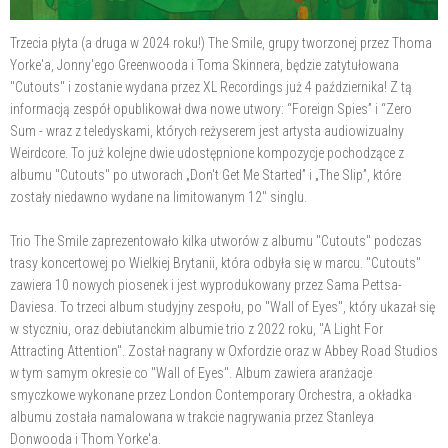
Trzecia płyta (a druga w 2024 roku!) The Smile, grupy tworzonej przez Thoma
Yorke'a, Jonny'ego Greenwooda i Toma Skinnera, będzie zatytułowana
"Cutouts" i zostanie wydana przez XL Recordings już 4 października! Z tą
informacją zespół opublikował dwa nowe utwory: “Foreign Spies” i “Zero
Sum - wraz z teledyskami, których reżyserem jest artysta audiowizualny
Weirdcore. To już kolejne dwie udostępnione kompozycje pochodzące z
albumu "Cutouts" po utworach „Don't Get Me Started” i „The Slip”, które
zostały niedawno wydane na limitowanym 12" singlu.
Trio The Smile zaprezentowało kilka utworów z albumu "Cutouts" podczas
trasy koncertowej po Wielkiej Brytanii, która odbyła się w marcu. "Cutouts"
zawiera 10 nowych piosenek i jest wyprodukowany przez Sama Pettsa-
Daviesa. To trzeci album studyjny zespołu, po "Wall of Eyes", który ukazał się
w styczniu, oraz debiutanckim albumie trio z 2022 roku, "A Light For
Attracting Attention". Został nagrany w Oxfordzie oraz w Abbey Road Studios
w tym samym okresie co "Wall of Eyes". Album zawiera aranżacje
smyczkowe wykonane przez London Contemporary Orchestra, a okładka
albumu została namalowana w trakcie nagrywania przez Stanleya
Donwooda i Thom Yorke'a.