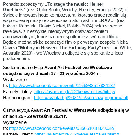
Ponadto zobaczymy
„To stage the music: Heiner
Goebbels"
(reż. Gulio Boato, Włochy, Niemcy, Francja 2022) o
świecie innowacyjnego kompozytora, którego prace redefiniują
współczesną muzykę sceniczną, natomiast film
„RAVE"
(reż.
Łukasz Ronduda, Dawid Nickel, Polska 2024) pokaże scenę
rave'ową, z niezwykle intensywnym doświadczeniem
audiowizualnym, które uzupełni spotkanie z twórcami filmu.
Będzie można także zobaczyć film o pierwszym zespole Nicka
Cave'a
"Mutiny in Heaven: The Birthday Party"
(reż. Ian White,
Australia 2023) - we Wrocławiu odbędzie się spotkanie z jego
producentem.
Siedemnasta edycja
Avant Art Festival we Wrocławiu
odbędzie się w dniach 17 - 21 września 2024 r.
Wydarzenie
fb:
https://www.facebook.com/events/1166983517884137
Karnety i bilety:
https://avantart.pl/2024/en/wroclaw/bilety/
Harmonogram:
https://avantart.pl/2024/en/wroclaw/program/#all
Ósma edycja
Avant Art Festival w Warszawie odbędzie się w
dniach 25 - 29 września 2024 r.
Wydarzenie
fb:
https://www.facebook.com/events/935664018329032/
Karnety i bilety:
https://avantart.pl/2024/en/warszawa/bilety/