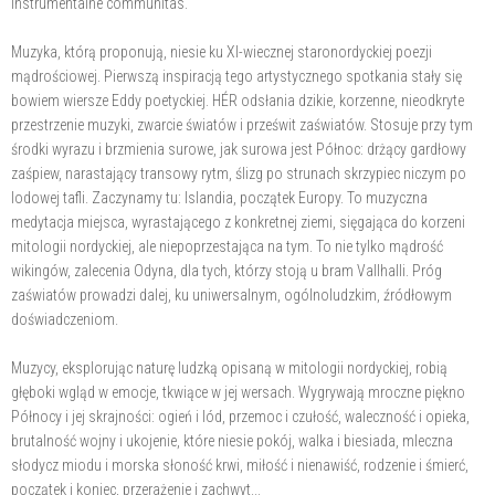
instrumentalne communitas.
Muzyka, którą proponują, niesie ku XI-wiecznej staronordyckiej poezji
mądrościowej. Pierwszą inspiracją tego artystycznego spotkania stały się
bowiem wiersze Eddy poetyckiej. HÉR odsłania dzikie, korzenne, nieodkryte
przestrzenie muzyki, zwarcie światów i prześwit zaświatów. Stosuje przy tym
środki wyrazu i brzmienia surowe, jak surowa jest Północ: drżący gardłowy
zaśpiew, narastający transowy rytm, ślizg po strunach skrzypiec niczym po
lodowej tafli. Zaczynamy tu: Islandia, początek Europy. To muzyczna
medytacja miejsca, wyrastającego z konkretnej ziemi, sięgająca do korzeni
mitologii nordyckiej, ale niepoprzestająca na tym. To nie tylko mądrość
wikingów, zalecenia Odyna, dla tych, którzy stoją u bram Vallhalli. Próg
zaświatów prowadzi dalej, ku uniwersalnym, ogólnoludzkim, źródłowym
doświadczeniom.
Muzycy, eksplorując naturę ludzką opisaną w mitologii nordyckiej, robią
głęboki wgląd w emocje, tkwiące w jej wersach. Wygrywają mroczne piękno
Północy i jej skrajności: ogień i lód, przemoc i czułość, waleczność i opieka,
brutalność wojny i ukojenie, które niesie pokój, walka i biesiada, mleczna
słodycz miodu i morska słoność krwi, miłość i nienawiść, rodzenie i śmierć,
początek i koniec, przerażenie i zachwyt...