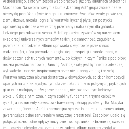
Arendarskiego, z którym zespół współpracował już przy albumach Stereotrip i
Moonsoon. Na swoim nowym albumie „Dancing Ash” grupa zabiera nas w
niezwykłą podróż po świecie nieposkromionych żywiołów: wody, powietrza,
ziemi, drzewa, metalu i ognia. W warstwie lirycznej płyta jest poetycką
opowieścią o drodze wewnętrznej przemiany i naturalnym dla gatunku
ludzkiego poszukiwaniu sensu. Metafory sześciu żywiołów są narzędziem
eksploracji uniwersalnych tematów, takich jak: samotność, zagubienie,
przemiana i odrodzenie. Album opowiada o wędrówce przez chaos
codzienności, która prowadzi do głębokiej introspekcji i transformacji, o
doświadczeniach trudnych momentów, po których, niczym Feniks z popiołów,
można powstać na nowo. „Dancing Ash” daje siłę, jest hymnem o odwadze,
wytrwałości i nadziei, inspirowanym przez nieustanną zmianę i rozwój.
Warstwa muzyczna albumu dostarcza wielowątkowych, epickich kompozycji,
opartych na charakterystycznym dla zespołu brzmieniu potężnych, pędzących
gitar oraz malującym dźwięczne mandale, niepowtarzalnym kobiecym
wokalu. Sekcja rytmiczna, niczym stabilny fundament, trzyma całość w
ryzach, a instrumenty klawiszowe barwnie wypełniają prześwity i tła. Muzyka
zawarta na „Dancing Ash” to harmonijna synteza bogatego instrumentarium,
gwarantująca pełne zanurzenie w muzycznej przestrzeni. Zespołowi udało się
połączyć różnorodne wpływy muzyczne, tworząc unikalne brzmienie, świeże i
jednocześnie głęboko zakorzenione w tradycji. Album nagrany został w