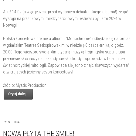
A już 14.09 (a więc jeszcze przed wydaniem debiutanckiego albumu!) zespół
wystąpi na prestiżowym, międzynarodowym festiwalu by:Larm 2024 w
Norwegii.
Polska koncertowa premiera albumu "Monochrome" odbędzie się natomiast
w gdańskim Teatrze Szekspirowskim, w niedzielę 6 października, o godz.
20.00. Tego wieczoru swoją klimatyczną muzyką trójmiejska super grupa
przeniesie słuchaczy nad skandynawskie fiordy i wprowadzi w tajemniczy
świat nordyckiej mitologii. Zapowiada się jedno z najciekawszych wydarzeń
otwierających jesienny sezon koncertowy!
źródło: Mystic Production
Czytaj dalej...
29 SIE 2024
NOWA PŁYTA THE SMILE!