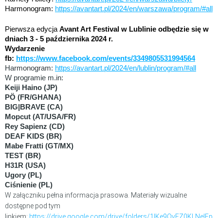
Harmonogram:
https://avantart.pl/2024/en/warszawa/program/#all
Pierwsza edycja
Avant Art Festival w Lublinie odbędzie się w
dniach 3 - 5 października 2024 r.
Wydarzenie
fb:
https://www.facebook.com/events/3349805531994564
Harmonogram:
https://avantart.pl/2024/en/lublin/program/#all
W programie m.in:
Keiji Haino (JP)
PÖ (FR/GHANA)
BIG|BRAVE (CA)
Mopcut (AT/USA/FR)
Rey Sapienz (CD)
DEAF KIDS (BR)
Mabe Fratti (GT/MX)
TEST (BR)
H31R (USA)
Ugory (PL)
Ciśnienie (PL)
W załączniku pełna informacja prasowa. Materiały wizualne
dostępne pod tym
linkiem:
https://drive.google.com/drive/folders/1lKe9OvFZ0KLNeIFp