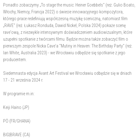
Ponadto zobaczymy „To stage the music: Heiner Goebbels" (reż. Gulio Boato,
Włochy, Niemcy, Francja 2022) o świecie innowacyjnego kompozytora,
którego prace redefiniują współczesną muzykę sceniczną, natomiast film
„RAVE" (reż. Łukasz Ronduda, Dawid Nickel, Polska 2024) pokaże scenę
rave'ową, z niezwykle intensywnym doświadczeniem audiowizualnym, które
uzupełni spotkanie z twórcami filmu. Będzie można także zobaczyć film o
pierwszym zespole Nicka Cave'a "Mutiny in Heaven: The Birthday Party" (reż.
Ian White, Australia 2023) - we Wrocławiu odbędzie się spotkanie z jego
producentem.
Siedemnasta edycja Avant Art Festival we Wrocławiu odbędzie się w dniach
17 - 21 września 2024 r.
W programie m.in:
Keiji Haino (JP)
PÖ (FR/GHANA)
BIG|BRAVE (CA)