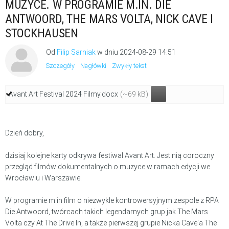
MUZYCE. W PROGRAMIE M.IN. DIE
ANTWOORD, THE MARS VOLTA, NICK CAVE I
STOCKHAUSEN
Od
Filip Sarniak
w dniu
2024-08-29 14:51
Szczegóły
Nagłówki
Zwykły tekst
Avant Art Festival 2024 Filmy.docx
(~69 kB)
Dzień dobry,
dzisiaj kolejne karty odkrywa festiwal Avant Art. Jest nią coroczny
przegląd filmów dokumentalnych o muzyce w ramach edycji we
Wrocławiu i Warszawie.
W programie m.in film o niezwykle kontrowersyjnym zespole z RPA
Die Antwoord, twórcach takich legendarnych grup jak The Mars
Volta czy At The Drive In, a także pierwszej grupie Nicka Cave'a The