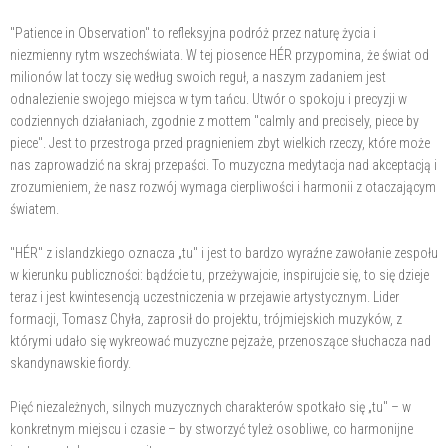
"Patience in Observation" to refleksyjna podróż przez naturę życia i
niezmienny rytm wszechświata. W tej piosence HÉR przypomina, że świat od
milionów lat toczy się według swoich reguł, a naszym zadaniem jest
odnalezienie swojego miejsca w tym tańcu. Utwór o spokoju i precyzji w
codziennych działaniach, zgodnie z mottem "calmly and precisely, piece by
piece". Jest to przestroga przed pragnieniem zbyt wielkich rzeczy, które może
nas zaprowadzić na skraj przepaści. To muzyczna medytacja nad akceptacją i
zrozumieniem, że nasz rozwój wymaga cierpliwości i harmonii z otaczającym
światem.
"HÉR" z islandzkiego oznacza „tu" i jest to bardzo wyraźne zawołanie zespołu
w kierunku publiczności: bądźcie tu, przeżywajcie, inspirujcie się, to się dzieje
teraz i jest kwintesencją uczestniczenia w przejawie artystycznym. Lider
formacji, Tomasz Chyła, zaprosił do projektu, trójmiejskich muzyków, z
którymi udało się wykreować muzyczne pejzaże, przenoszące słuchacza nad
skandynawskie fiordy.
Pięć niezależnych, silnych muzycznych charakterów spotkało się „tu" – w
konkretnym miejscu i czasie – by stworzyć tyleż osobliwe, co harmonijne