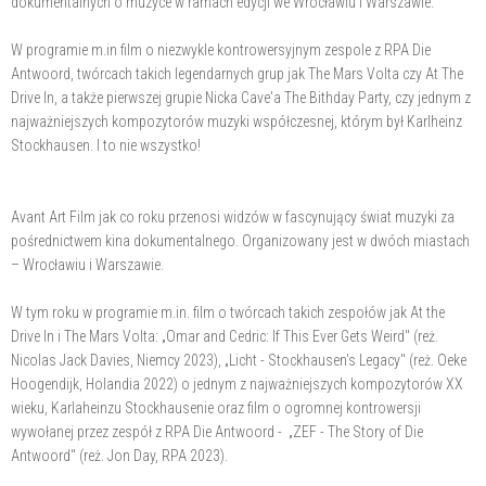
dokumentalnych o muzyce w ramach edycji we Wrocławiu i Warszawie.
W programie m.in film o niezwykle kontrowersyjnym zespole z RPA Die
Antwoord, twórcach takich legendarnych grup jak The Mars Volta czy At The
Drive In, a także pierwszej grupie Nicka Cave'a The Bithday Party, czy jednym z
najważniejszych kompozytorów muzyki współczesnej, którym był Karlheinz
Stockhausen. I to nie wszystko!
Avant Art Film jak co roku przenosi widzów w fascynujący świat muzyki za
pośrednictwem kina dokumentalnego. Organizowany jest w dwóch miastach
– Wrocławiu i Warszawie.
W tym roku w programie m.in. film o twórcach takich zespołów jak At the
Drive In i The Mars Volta: „Omar and Cedric: If This Ever Gets Weird" (reż.
Nicolas Jack Davies, Niemcy 2023), „Licht - Stockhausen's Legacy" (reż. Oeke
Hoogendijk, Holandia 2022) o jednym z najważniejszych kompozytorów XX
wieku, Karlaheinzu Stockhausenie oraz film o ogromnej kontrowersji
wywołanej przez zespół z RPA Die Antwoord - „ZEF - The Story of Die
Antwoord" (reż. Jon Day, RPA 2023).