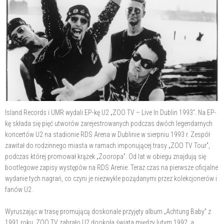
Island Records i UMR wydali EP-kę U2 „ZOO TV – Live In Dublin 1993”. Na EP-
kę składa się pięć utworów zarejestrowanych podczas dwóch legendarnych
koncertów U2 na stadionie RDS Arena w Dublinie w sierpniu 1993 r. Zespół
zawitał do rodzinnego miasta w ramach imponującej trasy „ZOO TV Tour”,
podczas której promował krążek „Zooropa”. Od lat w obiegu znajdują się
bootlegowe zapisy występów na RDS Arenie. Teraz czas na pierwsze oficjalne
wydanie tych nagrań, co czyni je niezwykle pożądanymi przez kolekcjonerów i
fanów U2.
Wyruszając w trasę promującą doskonale przyjęty album „Achtung Baby” z
1991 roku, ZOO TV zabrało U2 dookoła świata między lutym 1992, a