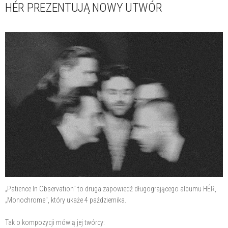
HÉR PREZENTUJĄ NOWY UTWÓR
„Patience In Observation" to druga zapowiedź długogrającego albumu HÉR,
„Monochrome", który ukaże 4 października.
Tak o kompozycji mówią jej twórcy: