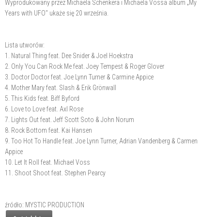
Wyprodukowany przez Michaela Schenkera i Michaela Vossa album „My
Years with UFO" ukaże się 20 września.
Lista utworów:
1. Natural Thing feat. Dee Snider & Joel Hoekstra
2. Only You Can Rock Me feat. Joey Tempest & Roger Glover
3. Doctor Doctor feat. Joe Lynn Turner & Carmine Appice
4. Mother Mary feat. Slash & Erik Grönwall
5. This Kids feat. Biff Byford
6. Love to Love feat. Axl Rose
7. Lights Out feat. Jeff Scott Soto & John Norum
8. Rock Bottom feat. Kai Hansen
9. Too Hot To Handle feat. Joe Lynn Turner, Adrian Vandenberg & Carmen
Appice
10. Let It Roll feat. Michael Voss
11. Shoot Shoot feat. Stephen Pearcy
źródło: MYSTIC PRODUCTION