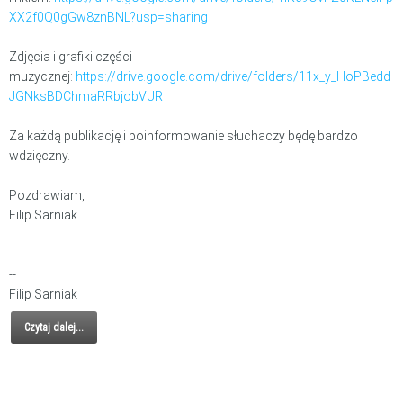
XX2f0Q0gGw8znBNL?usp=sharing
Zdjęcia i grafiki części
muzycznej:
https://drive.google.com/drive/folders/11x_y_HoPBedd
JGNksBDChmaRRbjobVUR
Za każdą publikację i poinformowanie słuchaczy będę bardzo
wdzięczny.
Pozdrawiam,
Filip Sarniak
--
Filip Sarniak
Czytaj dalej...