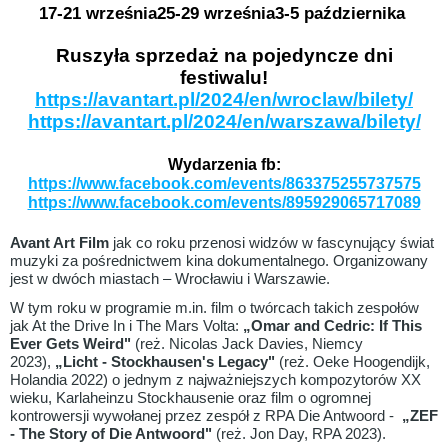
17-21 września
25-29 września
3-5 października
Ruszyła sprzedaż na pojedyncze dni
festiwalu!
https://avantart.pl/2024/en/wroclaw/bilety/
https://avantart.pl/2024/en/warszawa/bilety/
Wydarzenia fb:
https://www.facebook.com/events/863375255737575
https://www.facebook.com/events/895929065717089
Avant Art Film
jak co roku przenosi widzów w fascynujący świat
muzyki za pośrednictwem kina dokumentalnego. Organizowany
jest w dwóch miastach – Wrocławiu i Warszawie.
W tym roku w programie m.in. film o twórcach takich zespołów
jak At the Drive In i The Mars Volta:
„Omar and Cedric: If This
Ever Gets Weird"
(reż. Nicolas Jack Davies, Niemcy
2023),
„Licht - Stockhausen's Legacy"
(reż. Oeke Hoogendijk,
Holandia 2022) o jednym z najważniejszych kompozytorów XX
wieku, Karlaheinzu Stockhausenie oraz film o ogromnej
kontrowersji wywołanej przez zespół z RPA Die Antwoord -
„ZEF
- The Story of Die Antwoord"
(reż. Jon Day, RPA 2023).