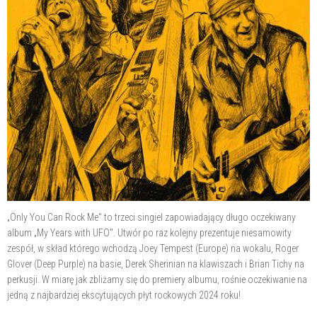
„Only You Can Rock Me" to trzeci singiel zapowiadający długo oczekiwany
album „My Years with UFO". Utwór po raz kolejny prezentuje niesamowity
zespół, w skład którego wchodzą Joey Tempest (Europe) na wokalu, Roger
Glover (Deep Purple) na basie, Derek Sherinian na klawiszach i Brian Tichy na
perkusji. W miarę jak zbliżamy się do premiery albumu, rośnie oczekiwanie na
jedną z najbardziej ekscytujących płyt rockowych 2024 roku!