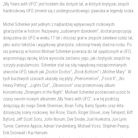
„My Years with UFO" jest hołdem dla złotych lat, w których brytyjski zespół
hardrockowy UFO zmienił się z undergroundowego zjawiska w legendy rocka.
Michel Schenker jest jednym z najbardziej wpływowych rockowych
gitarzystów w historii. Nazywany „cudownym dzieckiem", dostał propozycję
dołączenia do UFO w wieku 17 lat i chociaż grał w zespole zaledwie sześć lat,
jako autor tekstów i wyjątkowy gitarzysta, odcisnął trwały ślad na rocku. Po
raz pierwszy w historii Michael Schenker powraca do lat spędzonych w UFO,
wspominając epokę, która wyniosła zarówno jego, jak i brytyjski zespół na
szczyty popularności. Schenker stał się siłą napędową niezapomnianych
utworów UFO, takich jak „Doctor Doctor", „Rock Bottom" i „Mother Mary". W
tych burzliwych czasach ukazały się płyty „Phenomenon", „Force It", „No
Heavy Petting", „Lights Out", „Obsession" oraz przełomowy album
koncertowy „Strangers in the Night". Michael Schenker postanowił uczcić te
czasy swoim nowym albumem „My Years with UFO", a w tej podróży
dołączają do niego Derek Sherinian, Brian Tichy, Barry Sparks oraz elita
dzisiejszej sceny rockowej: Axl Rose, Slash, Roger Glover, Joey Tempest, Biff
Byford, Jeff Scott Soto, John Norum, Dee Snider, Joel Hoekstra, Joe Lynn
Turner, Carmine Appice, Adrian Vandenberg, Michael Voss, Stephen Pearcy,
Erik Grönwall i Kai Hansen.