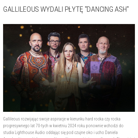
GALLILEOUS WYDALI PŁYTĘ "DANCING ASH"
Gallileous rozwijając swoje aspiracje w kierunku hard rocka czy rocka
progresywnego lat 70-tych w kwietniu 2024 roku ponownie wchodzi do
studia Lighthouse Audio oddając się pod czujne oko i ucho Daniela