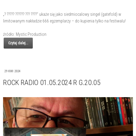
„? ????? ?????? ??? ????" ukaże się jako siedmiocalowy singel (gatefold) w
limitowanym nakładzie 666 egzemplarzy – do kupienia tylko na festiwalu!
źródło: Mystic Production
Czytaj dalej...
29 KWI 2024
ROCK RADIO 01.05.2024 R G.20.05