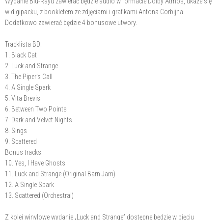
Wydanie Blu-Rayu zawierać będzie audio w formacie Dolby Atmos, ukaże się
w digipacku, z bookletem ze zdjęciami i grafikami Antona Corbijna.
Dodatkowo zawierać będzie 4 bonusowe utwory.
Tracklista BD:
1. Black Cat
2. Luck and Strange
3. The Piper’s Call
4. A Single Spark
5. Vita Brevis
6. Between Two Points
7. Dark and Velvet Nights
8. Sings
9. Scattered
Bonus tracks:
10. Yes, I Have Ghosts
11. Luck and Strange (Original Barn Jam)
12. A Single Spark
13. Scattered (Orchestral)
Z kolei winylowe wydanie „Luck and Strange” dostępne będzie w pięciu