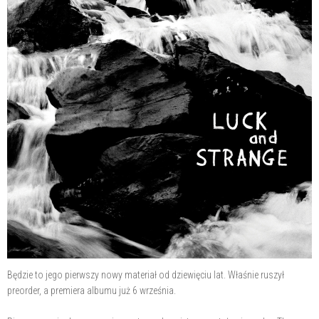
Będzie to jego pierwszy nowy materiał od dziewięciu lat. Właśnie ruszył
preorder, a premiera albumu już 6 września.