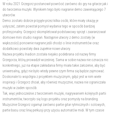
W roku 2021 Grzegorz postanowił powrócić zarówno do gry na gitarze jak i
do tworzenia muzyki. Wynikiem tego było nagranie demo zawierającego 7
utworów.
Demo zostało dobrze przyjęte przez kilka osób, które miały okazję je
usłyszeć, zatem powstał pomysł wydania tego w sposób bardziej
profesjonalny. Grzegorz skompletował podstawowy sprzęt i zaaranżował
domowe mini studio nagrań. Następnie utwory z demo zostały (w
większości) ponownie nagrane jeśli chodzi o linie instrumentów oraz
dodatkowo powstały dwa zupełnie nowe utwory.
Nazwa projektu Inadion została niejako podebrana od nazwy firmy
Grzegorza, którą prowadził wcześniej. Sama w sobie nazwa nie oznacza nic
konkretnego, już na etapie zakładania firmy miała takie założenie, aby być
uniwersalną, gdyż nie było wtedy pewne czym firma się będzie zajmować.
Doskonale to współgra z projektem muzycznym, gdyż jest w nim wiele
inspiracji i Grzegorz chciał, aby również muzycznie, nazwa nie ograniczała
muzyki w żaden sposób.
Tak, więc jednocześnie z tworzeniem muzyki, nagrywaniem kolejnych partii
instrumentów, tworzyło się logo projektu oraz pomysły na branding.
Muzycznie Grzegorz ogarnął zarówno partie gitar rytmicznych i solowych,
partie basu oraz linię perkusji przy użyciu automatów midi. W tym czasie