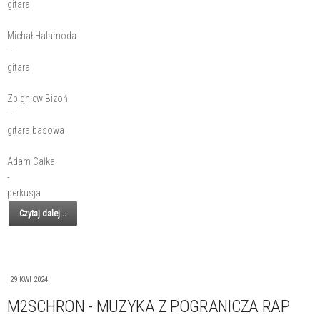
gitara
Michał Halamoda
–
gitara
Zbigniew Bizoń
–
gitara basowa
Adam Całka
-
perkusja
Czytaj dalej...
29 KWI 2024
M2SCHRON - MUZYKA Z POGRANICZA RAP