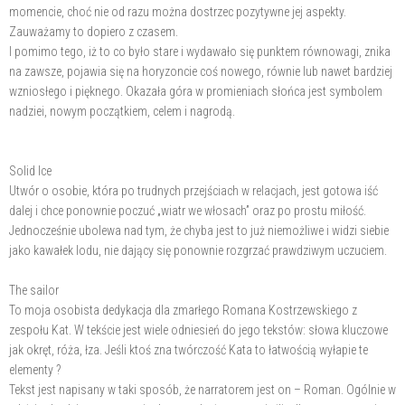
momencie, choć nie od razu można dostrzec pozytywne jej aspekty.
Zauważamy to dopiero z czasem.
I pomimo tego, iż to co było stare i wydawało się punktem równowagi, znika
na zawsze, pojawia się na horyzoncie coś nowego, równie lub nawet bardziej
wzniosłego i pięknego. Okazała góra w promieniach słońca jest symbolem
nadziei, nowym początkiem, celem i nagrodą.
Solid Ice
Utwór o osobie, która po trudnych przejściach w relacjach, jest gotowa iść
dalej i chce ponownie poczuć „wiatr we włosach” oraz po prostu miłość.
Jednocześnie ubolewa nad tym, że chyba jest to już niemożliwe i widzi siebie
jako kawałek lodu, nie dający się ponownie rozgrzać prawdziwym uczuciem.
The sailor
To moja osobista dedykacja dla zmarłego Romana Kostrzewskiego z
zespołu Kat. W tekście jest wiele odniesień do jego tekstów: słowa kluczowe
jak okręt, róża, łza. Jeśli ktoś zna twórczość Kata to łatwością wyłapie te
elementy ?
Tekst jest napisany w taki sposób, że narratorem jest on – Roman. Ogólnie w