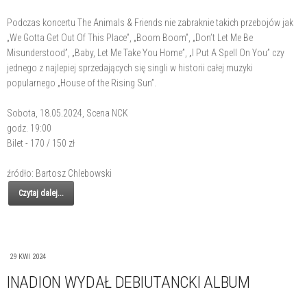
Podczas koncertu The Animals & Friends nie zabraknie takich przebojów jak
„We Gotta Get Out Of This Place”, „Boom Boom”, „Don’t Let Me Be
Misunderstood”, „Baby, Let Me Take You Home”, „I Put A Spell On You” czy
jednego z najlepiej sprzedających się singli w historii całej muzyki
popularnego „House of the Rising Sun”.
Sobota, 18.05.2024, Scena NCK
godz. 19:00
Bilet - 170 / 150 zł
źródło: Bartosz Chlebowski
Czytaj dalej...
29 KWI 2024
INADION WYDAŁ DEBIUTANCKI ALBUM