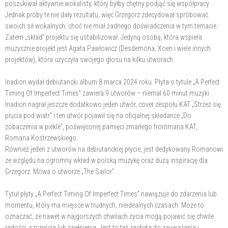
poszukiwał aktywnie wokalisty, który byłby chętny podjąć się współpracy.
Jednak próby te nie dały rezultatu, więc Grzegorz zdecydował spróbować
swoich sił wokalnych, choć nie miał żadnego doświadczenia w tym temacie.
Zatem „skład” projektu się ustabilizował. Jedyną osobą, która wspiera
muzycznie projekt jest Agata Pawłowicz (Desdemona, Xoen i wiele innych
projektów), która użyczyła swojego głosu na kilku utworach.
Inadion wydał debiutancki album 8 marca 2024 roku. Płyta o tytule „A Perfect
Timing Of Imperfect Times” zawiera 9 utworów – niemal 60 minut muzyki.
Inadion nagrał jeszcze dodatkowo jeden utwór, cover zespołu KAT „Strzeż się
plucia pod wiatr” i ten utwór pojawił się na oficjalnej składance „Do
zobaczenia w piekle”, poświęconej pamięci zmarłego frontmana KAT,
Romana Kostrzewskiego.
Również jeden z utworów na debiutanckiej płycie, jest dedykowany Romanowi
ze względu na ogromny wkład w polską muzykę oraz dużą inspirację dla
Grzegorz. Mowa o utworze „The Sailor”.
Tytuł płyty „A Perfect Timing Of Imperfect Times” nawiązuje do zdarzenia lub
momentu, który ma miejsce w trudnych, nieidealnych czasach. Może to
oznaczać, że nawet w najgorszych chwilach życia mogą pojawić się chwile
radości, szczęścia lub spełnienia. Jest to też zachęta do zauważania i