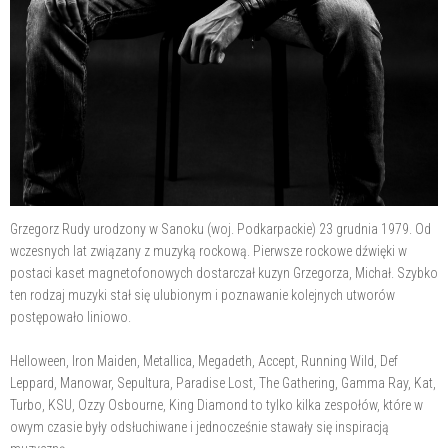
Grzegorz Rudy urodzony w Sanoku (woj. Podkarpackie) 23 grudnia 1979. Od
wczesnych lat związany z muzyką rockową. Pierwsze rockowe dźwięki w
postaci kaset magnetofonowych dostarczał kuzyn Grzegorza, Michał. Szybko
ten rodzaj muzyki stał się ulubionym i poznawanie kolejnych utworów
postępowało liniowo.
Helloween, Iron Maiden, Metallica, Megadeth, Accept, Running Wild, Def
Leppard, Manowar, Sepultura, Paradise Lost, The Gathering, Gamma Ray, Kat,
Turbo, KSU, Ozzy Osbourne, King Diamond to tylko kilka zespołów, które w
owym czasie były odsłuchiwane i jednocześnie stawały się inspiracją