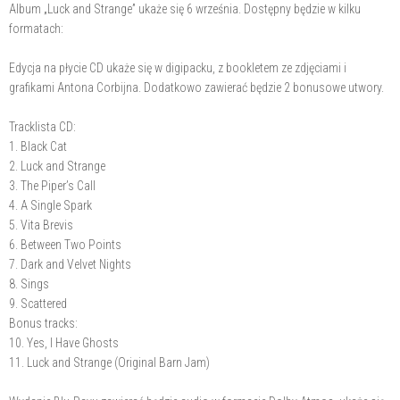
Album „Luck and Strange” ukaże się 6 września. Dostępny będzie w kilku
formatach:
Edycja na płycie CD ukaże się w digipacku, z bookletem ze zdjęciami i
grafikami Antona Corbijna. Dodatkowo zawierać będzie 2 bonusowe utwory.
Tracklista CD:
1. Black Cat
2. Luck and Strange
3. The Piper’s Call
4. A Single Spark
5. Vita Brevis
6. Between Two Points
7. Dark and Velvet Nights
8. Sings
9. Scattered
Bonus tracks:
10. Yes, I Have Ghosts
11. Luck and Strange (Original Barn Jam)