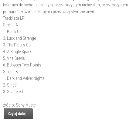
kolorach do wyboru: czarnym, przezroczystym niebieskim, przezroczystym
pomarańczowym, srebrnym i przezroczystym zielonym.
Tracklista LP:
Strona A
1. Black Cat
2. Luck and Strange
3. The Piper’s Call
4. A Single Spark
5. Vita Brevis
6. Between Two Points
Strona B
1. Dark and Velvet Nights
2. Sings
3. Scattered
źródło: Sony Music
Czytaj dalej...