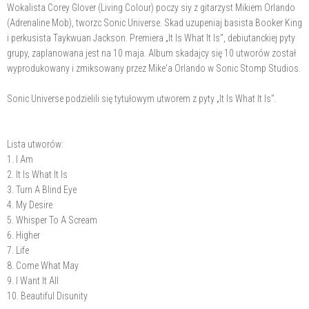
Wokalista Corey Glover (Living Colour) poczy siy z gitarzyst Mikiem Orlando
(Adrenaline Mob), tworzc Sonic Universe. Skad uzupeniaj basista Booker King
i perkusista Taykwuan Jackson. Premiera „It Is What It Is", debiutanckiej pyty
grupy, zaplanowana jest na 10 maja. Album skadajcy się 10 utworów został
wyprodukowany i zmiksowany przez Mike'a Orlando w Sonic Stomp Studios.
Sonic Universe podzielili się tytułowym utworem z pyty „It Is What It Is".
Lista utworów:
1. I Am
2. It Is What It Is
3. Turn A Blind Eye
4. My Desire
5. Whisper To A Scream
6. Higher
7. Life
8. Come What May
9. I Want It All
10. Beautiful Disunity