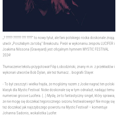
„? ????? ?????? ??? ????" to nowy tytuł, ale fani polskiego rocka doskonale znają
utwór „Poszłabym za tobą" Breakoutu. Pieśń w wykonaniu zespołu LUCIFER i
Joakima Nilssona (Graveyard) jest oficjalnym hymnem MYSTIC FESTIVAL
2024!
Tłumaczenie tekstu przygotował Filip Łobodziński, znany m.in. z przekładów i
wykonań utworów Bob Dylan, ale też tłumacz... biografii Slayer.
- To był zaszczyt i wielka frajda, że mogliśmy razem z Jocke nagrać ten polski
klasyk dla Mystic Festival. Nicke doskonale się w tym odnalazł, nadając temu
numerowi groove Lucifera. (...) Myślę, że to fantastyczny singel, który sprawia,
że nie mogę się doczekać tegorocznego sezonu festiwalowego! Nie mogę się
też doczekać jak najszybszego powrotu na Mystic Festival! – komentuje
Johanna Sadonis, wokalistka Lucifer.