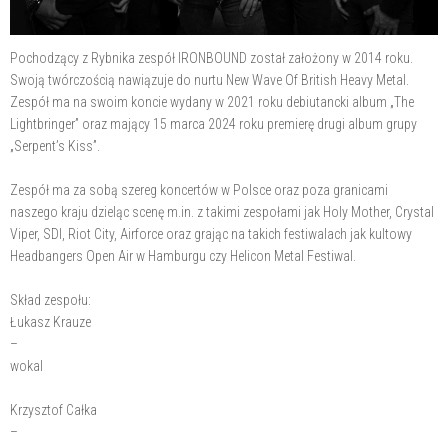
Pochodzący z Rybnika zespół IRONBOUND został założony w 2014 roku.
Swoją twórczością nawiązuje do nurtu New Wave Of British Heavy Metal.
Zespół ma na swoim koncie wydany w 2021 roku debiutancki album „The
Lightbringer” oraz mający 15 marca 2024 roku premierę drugi album grupy
„Serpent’s Kiss”.
Zespół ma za sobą szereg koncertów w Polsce oraz poza granicami
naszego kraju dzieląc scenę m.in. z takimi zespołami jak Holy Mother, Crystal
Viper, SDI, Riot City, Airforce oraz grając na takich festiwalach jak kultowy
Headbangers Open Air w Hamburgu czy Helicon Metal Festiwal.
Skład zespołu:
Łukasz Krauze
–
wokal
Krzysztof Całka
–