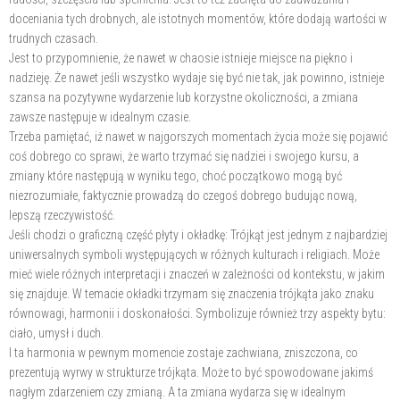
doceniania tych drobnych, ale istotnych momentów, które dodają wartości w
trudnych czasach.
Jest to przypomnienie, że nawet w chaosie istnieje miejsce na piękno i
nadzieję. Że nawet jeśli wszystko wydaje się być nie tak, jak powinno, istnieje
szansa na pozytywne wydarzenie lub korzystne okoliczności, a zmiana
zawsze następuje w idealnym czasie.
Trzeba pamiętać, iż nawet w najgorszych momentach życia może się pojawić
coś dobrego co sprawi, że warto trzymać się nadziei i swojego kursu, a
zmiany które następują w wyniku tego, choć początkowo mogą być
niezrozumiałe, faktycznie prowadzą do czegoś dobrego budując nową,
lepszą rzeczywistość.
Jeśli chodzi o graficzną część płyty i okładkę: Trójkąt jest jednym z najbardziej
uniwersalnych symboli występujących w różnych kulturach i religiach. Może
mieć wiele różnych interpretacji i znaczeń w zależności od kontekstu, w jakim
się znajduje. W temacie okładki trzymam się znaczenia trójkąta jako znaku
równowagi, harmonii i doskonałości. Symbolizuje również trzy aspekty bytu:
ciało, umysł i duch.
I ta harmonia w pewnym momencie zostaje zachwiana, zniszczona, co
prezentują wyrwy w strukturze trójkąta. Może to być spowodowane jakimś
nagłym zdarzeniem czy zmianą. A ta zmiana wydarza się w idealnym