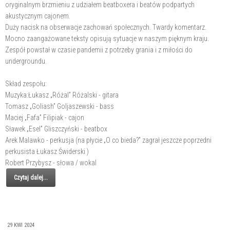
oryginalnym brzmieniu z udziałem beatboxera i beatów podpartych
akustycznym cajonem.
Duży nacisk na obserwacje zachowań społecznych. Twardy komentarz.
Mocno zaangażowane teksty opisują sytuacje w naszym pięknym kraju.
Zespół powstał w czasie pandemii z potrzeby grania i z miłości do
undergroundu.
Skład zespołu:
Muzyka:Łukasz „Różal” Różalski - gitara
Tomasz „Goliash” Goljaszewski - bass
Maciej „Fafa” Filipiak - cajon
Sławek „Esel” Gliszczyński - beatbox
Arek Malawko - perkusja (na płycie „O co bieda?” zagrał jeszcze poprzedni
perkusista Łukasz Świderski )
Robert Przybysz - słowa / wokal
Czytaj dalej...
29 KWI 2024