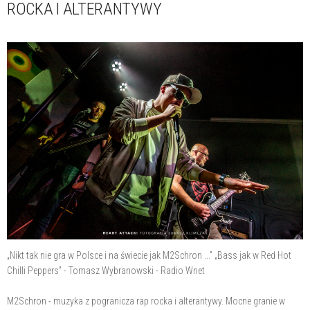
ROCKA I ALTERANTYWY
„Nikt tak nie gra w Polsce i na świecie jak M2Schron ...” „Bass jak w Red Hot
Chilli Peppers” - Tomasz Wybranowski - Radio Wnet
M2Schron - muzyka z pogranicza rap rocka i alterantywy. Mocne granie w