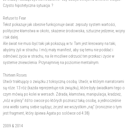
Czysto hipotetyczna sytuacja. ?
Refuse to Fear
Tekst pokazuje jak obecnie funkcjonuje świat: zepsuty system wartości,
polityczne kłamstwa w około, skażenie środowiska, sztuczne jedzenie, wojny
i tak dalej.
Ale świat nie musi być taki jak pokazują w tv. Tam jest kreowany na taki,
abyśmy żyli w strachu. I mój mały manifest, aby się temu nie poddać i
odmówić życia w strachu, na ile możliwe odrzucić ten przekaz i życie w
systemie zniewolenia. Przynajmniej na poziomie mentalnym.
Thirteen Roses
Utwór traktujący o związku z toksyczną osobą. Utwór, w którym narratorami
są róże. 13 róż (każda reprezentuje rok związku), które były świadkami tego o
czym mówią po kolei w wersach. Zdrada, kłamstwa, manipulacja, kradzież,
„nóż w plecy” itd to owoce po których poznasz taką osobę, a jednocześnie
ona wielbi samą siebie sądząc, że jest we wszystkim „naj” (ironicznie o tym
jest fragment, który śpiewa Agata po solówce od 4:38)
2009 & 2014