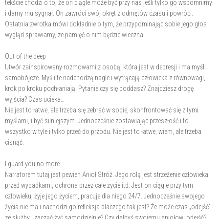
tekście chodzi o to, że on ciągle może być przy nas jeśli tylko go wspomnimy
i damy mu sygnał. On zawróci swój okręt z odmętów czasu i powróci.
Ostatnia zwrotka mówi dokładnie o tym, że przypominając sobie jego głos i
wygląd sprawiamy, ze pamięć o nim będzie wieczna.
Out of the deep
Utwór zainspirowany rozmowami z osobą, która jest w depresji i ma myśli
samobójcze. Myśli te nadchodzą nagle i wytrącają człowieka z równowagi,
krok po kroku pochłaniają. Pytanie czy się poddasz? Znajdziesz drogę
wyjścia? Czas ucieka…
Nie jest to łatwe, ale trzeba się zebrać w sobie, skonfrontować się z tymi
myślami, i być silniejszym. Jednocześnie zostawiając przeszłość i to
wszystko w tyle i tylko przeć do przodu. Nie jest to łatwe, wiem, ale trzeba
cisnąć.
I guard you no more
Narratorem tutaj jest pewien Anioł Stróż. Jego rolą jest strzeżenie człowieka
przed wypadkami, ochrona przez całe życie itd. Jest on ciągle przy tym
człowieku, żyje jego życiem, pracuje dla niego 24/7. Jednocześnie swojego
życia nie ma i nachodzi go refleksja dlaczego tak jest? Że może czas „odejść”
ze służby i zacząć żyć samodzielnie? Czy dałbyś swojemu aniołowi odejść?