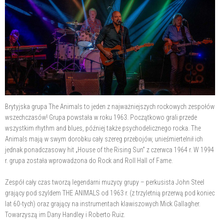
Brytyjska grupa The Animals to jeden z najważniejszych rockowych zespołów
wszechczasów! Grupa powstała w roku 1963. Początkowo grali przede
wszystkim rhythm and blues, później także psychodelicznego rocka. The
Animals mają w swym dorobku cały szereg przebojów, unieśmiertelnił ich
jednak ponadczasowy hit „House of the Rising Sun” z czerwca 1964 r. W 1994
r. grupa została wprowadzona do Rock and Roll Hall of Fame.
Zespół cały czas tworzą legendarni muzycy grupy – perkusista John Steel
grający pod szyldem THE ANIMALS od 1963 r. (z trzyletnią przerwą pod koniec
lat 60-tych) oraz grający na instrumentach klawiszowych Mick Gallagher.
Towarzyszą im Dany Handley i Roberto Ruiz.