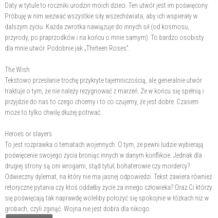
Daty w tytule to roczniki urodzin moich dzieci. Ten utwór jest im poświęcony.
Próbuję w nim wezwać wszystkie siły wszechświata, aby ich wspierały w
dalszym życiu. Każda zwrotka nawiązuje do innych sił (od kosmosu,
przyrody, po praprzodków i na końcu o mnie samym). To bardzo osobisty
dla mnie utwór. Podobnie jak „Thirteen Roses”.
The Wish
Tekstowo przesłanie trochę przykryte tajemniczością, ale generalnie utwór
traktuje o tym, że nie należy rezygnować z marzeń. Że w końcu się spełnią i
przyjdzie do nas to czego chcemy i to co czujemy, że jest dobre. Czasem
może to tylko chwilę dłużej potrwać.
Heroes or slayers
To jest rozprawka o tematach wojennych. O tym, że pewni ludzie wybierają
poświęcenie swojego życia broniąc innych w danym konflikcie. Jednak dla
drugiej strony są oni wrogami, stąd tytuł; bohaterowie czy mordercy?
Odwieczny dylemat, na który nie ma jasnej odpowiedzi. Tekst zawiera również
retoryczne pytania czy ktoś oddałby życie za innego człowieka? Oraz Ci którzy
się poświęcają tak naprawdę woleliby położyć się spokojnie w łóżkach niż w
grobach, czyli zginąć. Wojna nie jest dobra dla nikogo.