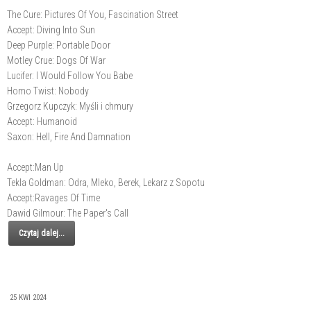
The Cure: Pictures Of You, Fascination Street
Accept: Diving Into Sun
Deep Purple: Portable Door
Motley Crue: Dogs Of War
Lucifer: I Would Follow You Babe
Homo Twist: Nobody
Grzegorz Kupczyk: Myśli i chmury
Accept: Humanoid
Saxon: Hell, Fire And Damnation
Accept:Man Up
Tekla Goldman: Odra, Mleko, Berek, Lekarz z Sopotu
Accept:Ravages Of Time
Dawid Gilmour: The Paper's Call
Czytaj dalej...
25 KWI 2024