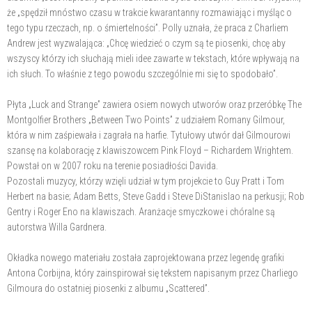
że „spędził mnóstwo czasu w trakcie kwarantanny rozmawiając i myśląc o
tego typu rzeczach, np. o śmiertelności”. Polly uznała, że praca z Charliem
Andrew jest wyzwalająca: „Chcę wiedzieć o czym są te piosenki, chcę aby
wszyscy którzy ich słuchają mieli idee zawarte w tekstach, które wpływają na
ich słuch. To właśnie z tego powodu szczególnie mi się to spodobało”.
Płyta „Luck and Strange” zawiera osiem nowych utworów oraz przeróbkę The
Montgolfier Brothers „Between Two Points” z udziałem Romany Gilmour,
która w nim zaśpiewała i zagrała na harfie. Tytułowy utwór dał Gilmourowi
szansę na kolaborację z klawiszowcem Pink Floyd – Richardem Wrightem.
Powstał on w 2007 roku na terenie posiadłości Davida.
Pozostali muzycy, którzy wzięli udział w tym projekcie to Guy Pratt i Tom
Herbert na basie; Adam Betts, Steve Gadd i Steve DiStanislao na perkusji; Rob
Gentry i Roger Eno na klawiszach. Aranżacje smyczkowe i chóralne są
autorstwa Willa Gardnera.
Okładka nowego materiału została zaprojektowana przez legendę grafiki
Antona Corbijna, który zainspirował się tekstem napisanym przez Charliego
Gilmoura do ostatniej piosenki z albumu „Scattered”.