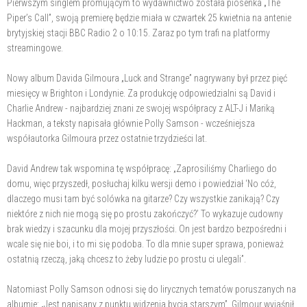
Pierwszym singlem promującym to wydawnictwo została piosenka „The
Piper’s Call”, swoją premierę będzie miała w czwartek 25 kwietnia na antenie
brytyjskiej stacji BBC Radio 2 o 10:15. Zaraz po tym trafi na platformy
streamingowe.
Nowy album Davida Gilmoura „Luck and Strange” nagrywany był przez pięć
miesięcy w Brighton i Londynie. Za produkcję odpowiedzialni są David i
Charlie Andrew - najbardziej znani ze swojej współpracy z ALT-J i Mariką
Hackman, a teksty napisała głównie Polly Samson - wcześniejsza
współautorka Gilmoura przez ostatnie trzydzieści lat.
David Andrew tak wspomina tę współpracę: „Zaprosiliśmy Charliego do
domu, więc przyszedł, posłuchaj kilku wersji demo i powiedział ‘No cóż,
dlaczego musi tam być solówka na gitarze? Czy wszystkie zanikają? Czy
niektóre z nich nie mogą się po prostu zakończyć?’ To wykazuje cudowny
brak wiedzy i szacunku dla mojej przyszłości. On jest bardzo bezpośredni i
wcale się nie boi, i to mi się podoba. To dla mnie super sprawa, ponieważ
ostatnią rzeczą, jaką chcesz to żeby ludzie po prostu ci ulegali”.
Natomiast Polly Samson odnosi się do lirycznych tematów poruszanych na
albumie: „Jest napisany z punktu widzenia bycia starszym”. Gilmour wyjaśnił,