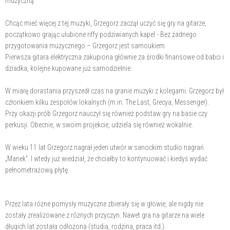
muzyczną.
Chcąc mieć więcej z tej muzyki, Grzegorz zaczął uczyć się gry na gitarze,
początkowo grając ulubione riffy podziwianych kapel - Bez żadnego
przygotowania muzycznego – Grzegorz jest samoukiem.
Pierwsza gitara elektryczna zakupiona głównie za środki finansowe od babci i
dziadka, kolejne kupowane już samodzielnie.
W miarę dorastania przyszedł czas na granie muzyki z kolegami. Grzegorz był
członkiem kilku zespołów lokalnych (m.in. The Last, Grecya, Messenger).
Przy okazji prób Grzegorz nauczył się również podstaw gry na basie czy
perkusji. Obecnie, w swoim projekcie, udziela się również wokalnie.
W wieku 11 lat Grzegorz nagrał jeden utwór w sanockim studio nagrań
„Manek”. I wtedy już wiedział, że chciałby to kontynuować i kiedyś wydać
pełnometrażową płytę.
Przez lata różne pomysły muzyczne zbierały się w głowie, ale nigdy nie
zostały zrealizowane z różnych przyczyn. Nawet gra na gitarze na wiele
długich lat została odłożona (studia, rodzina, praca itd.).