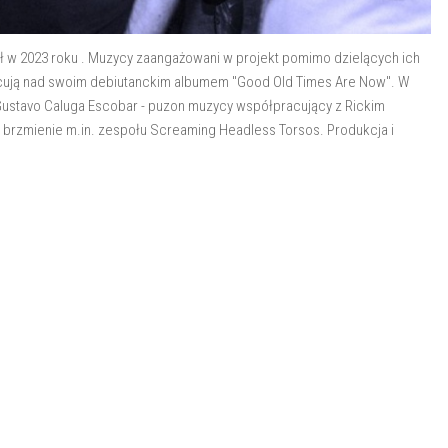
ał w 2023 roku . Muzycy zaangażowani w projekt pomimo dzielących ich
racują nad swoim debiutanckim albumem "Good Old Times Are Now". W
, Gustavo Caluga Escobar - puzon muzycy współpracujący z Rickim
 brzmienie m.in. zespołu Screaming Headless Torsos. Produkcja i
"