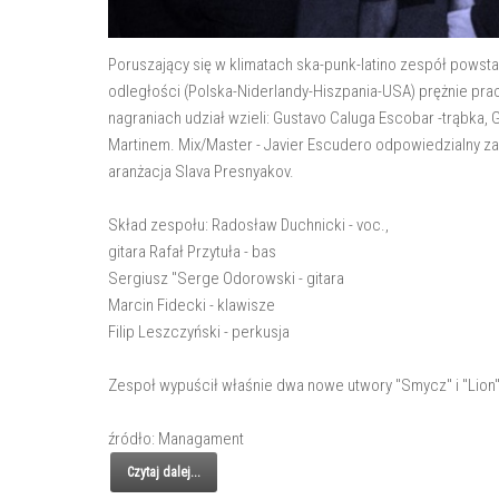
Poruszający się w klimatach ska-punk-latino zespół powst
odległości (Polska-Niderlandy-Hiszpania-USA) prężnie p
nagraniach udział wzieli: Gustavo Caluga Escobar -trąbka
Martinem. Mix/Master - Javier Escudero odpowiedzialny za
aranżacja Slava Presnyakov.
Skład zespołu: Radosław Duchnicki - voc.,
gitara Rafał Przytuła - bas
Sergiusz "Serge Odorowski - gitara
Marcin Fidecki - klawisze
Filip Leszczyński - perkusja
Zespoł wypuścił właśnie dwa nowe utwory "Smycz" i "Lion
źródło: Managament
Czytaj dalej...