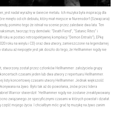
 jest nadal wyraźny w świecie metalu. Ich muzyka była inspiracją dla
óre minęło od ich debiutu, który miał miejsce w Nurensdorf (Szwajcaria)
gendy, pomimo tego że istniał na scenie przez zaledwie dwa lata. Ten
aksimum, tworząc trzy demówki: “Death Fiend”, “Satanic Rites” i
8 roku w postaci retrospektywnej kompilacji “Demon Entrails”), EPkę
2020 roku na winylu i CD) oraz dwa utwory, zamieszczone na legendarnej
tatusu aż niepojęte jest jak doszło do tego, że Hellhammer nigdy nie
ost, stworzony został przez członków Hellhammer: założyciela grupy
na koncertach czasami jeden lub dwa utwory z repertuaru Hellhammer.
ojej listy koncertowej czasami utwory Hellhammer. Jednak większość
konywana na żywo. Było tak aż do powołania, znów przez lidera
briel Warrior stwierdził: ‘Hellhammer nigdy nie zostanie zreaktywowany
mocno związanego ze specyficznymi czasami w których powstał i działał.
ą część mojego życia. I chciałbym móc grać tę muzykę na żywo zanim