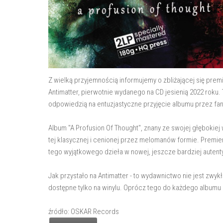
Z wielką przyjemnością informujemy o zbliżającej się prem
Antimatter, pierwotnie wydanego na CD jesienią 2022 roku. 
odpowiedzią na entuzjastyczne przyjęcie albumu przez fan
Album "A Profusion Of Thought", znany ze swojej głębokiej
tej klasycznej i cenionej przez melomanów formie. Prem
tego wyjątkowego dzieła w nowej, jeszcze bardziej autent
Jak przystało na Antimatter - to wydawnictwo nie jest zwyk
dostępne tylko na winylu. Oprócz tego do każdego albumu 
źródło: OSKAR Records