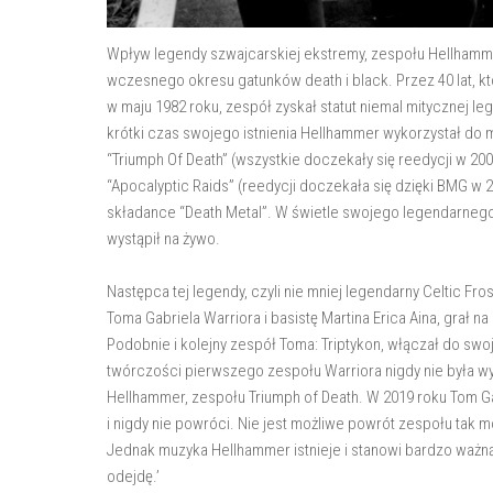
Wpływ legendy szwajcarskiej ekstremy, zespołu Hellhammer,
wczesnego okresu gatunków death i black. Przez 40 lat, kt
w maju 1982 roku, zespół zyskał statut niemal mitycznej le
krótki czas swojego istnienia Hellhammer wykorzystał do m
“Triumph Of Death” (wszystkie doczekały się reedycji w 200
“Apocalyptic Raids” (reedycji doczekała się dzięki BMG w 
składance “Death Metal”. W świetle swojego legendarnego s
wystąpił na żywo.
Następca tej legendy, czyli nie mniej legendarny Celtic Fr
Toma Gabriela Warriora i basistę Martina Erica Aina, grał 
Podobnie i kolejny zespół Toma: Triptykon, włączał do sw
twórczości pierwszego zespołu Warriora nigdy nie była wy
Hellhammer, zespołu Triumph of Death. W 2019 roku Tom Ga
i nigdy nie powróci. Nie jest możliwe powrót zespołu tak 
Jednak muzyka Hellhammer istnieje i stanowi bardzo ważn
odejdę.’