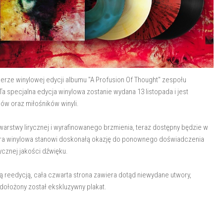
ierze winylowej edycji albumu "A Profusion Of Thought" zespołu
Ta specjalna edycja winylowa zostanie wydana 13 listopada i jest
ów oraz miłośników winyli.
 warstwy lirycznej i wyrafinowanego brzmienia, teraz dostępny będzie w
iera winylowa stanowi doskonałą okazję do ponownego doświadczenia
ycznej jakości dźwięku.
łą reedycją, cała czwarta strona zawiera dotąd niewydane utwory,
dołożony został ekskluzywny plakat.