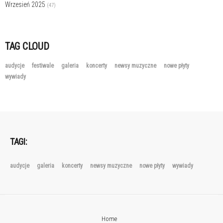
Wrzesień 2025
(47)
TAG CLOUD
audycje
festiwale
galeria
koncerty
newsy muzyczne
nowe płyty
wywiady
TAGI:
audycje
galeria
koncerty
newsy muzyczne
nowe płyty
wywiady
Home