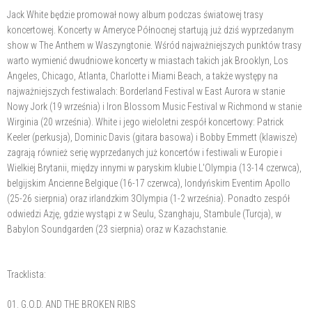
Jack White będzie promował nowy album podczas światowej trasy
koncertowej. Koncerty w Ameryce Północnej startują już dziś wyprzedanym
show w The Anthem w Waszyngtonie. Wśród najważniejszych punktów trasy
warto wymienić dwudniowe koncerty w miastach takich jak Brooklyn, Los
Angeles, Chicago, Atlanta, Charlotte i Miami Beach, a także występy na
najważniejszych festiwalach: Borderland Festival w East Aurora w stanie
Nowy Jork (19 września) i Iron Blossom Music Festival w Richmond w stanie
Wirginia (20 września). White i jego wieloletni zespół koncertowy: Patrick
Keeler (perkusja), Dominic Davis (gitara basowa) i Bobby Emmett (klawisze)
zagrają również serię wyprzedanych już koncertów i festiwali w Europie i
Wielkiej Brytanii, między innymi w paryskim klubie L'Olympia (13-14 czerwca),
belgijskim Ancienne Belgique (16-17 czerwca), londyńskim Eventim Apollo
(25-26 sierpnia) oraz irlandzkim 3Olympia (1-2 września). Ponadto zespół
odwiedzi Azję, gdzie wystąpi z w Seulu, Szanghaju, Stambule (Turcja), w
Babylon Soundgarden (23 sierpnia) oraz w Kazachstanie.
Tracklista:
01. G.O.D. AND THE BROKEN RIBS