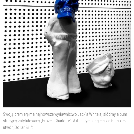
Swoją premierę ma najnowsze wydawnictwo Jack'a White'a, siódmy album
studyjny zatytułowany „Frozen Charlotte". Aktualnym singlem z albumu jest
utwór „Dollar Bill":