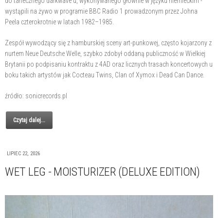
do tanecznego darkwave'u, wykonywanego głównie w języku niemieckim -
wystąpili na żywo w programie BBC Radio 1 prowadzonym przez Johna
Peela czterokrotnie w latach 1982–1985.
Zespół wywodzący się z hamburskiej sceny art-punkowej, często kojarzony z
nurtem Neue Deutsche Welle, szybko zdobył oddaną publiczność w Wielkiej
Brytanii po podpisaniu kontraktu z 4AD oraz licznych trasach koncertowych u
boku takich artystów jak Cocteau Twins, Clan of Xymox i Dead Can Dance.
źródło: sonicrecords.pl
Czytaj dalej...
LIPIEC 22, 2026
WET LEG - MOISTURIZER (DELUXE EDITION)