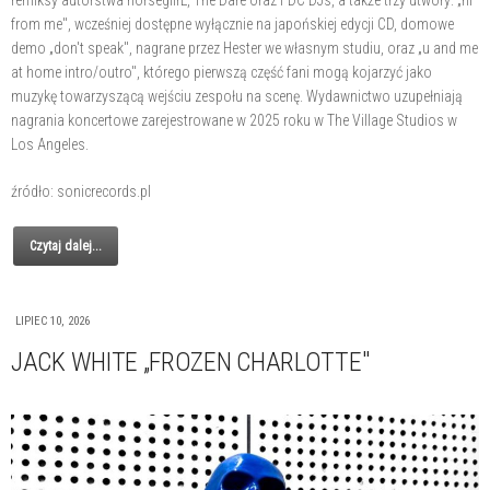
remiksy autorstwa horsegiirL, The Dare oraz FDC DJs, a także trzy utwory: „hi
from me", wcześniej dostępne wyłącznie na japońskiej edycji CD, domowe
demo „don't speak", nagrane przez Hester we własnym studiu, oraz „u and me
at home intro/outro", którego pierwszą część fani mogą kojarzyć jako
muzykę towarzyszącą wejściu zespołu na scenę. Wydawnictwo uzupełniają
nagrania koncertowe zarejestrowane w 2025 roku w The Village Studios w
Los Angeles.
źródło: sonicrecords.pl
Czytaj dalej...
LIPIEC 10, 2026
JACK WHITE „FROZEN CHARLOTTE"