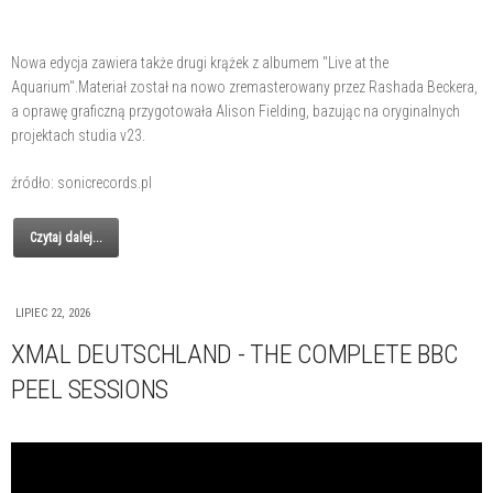
Nowa edycja zawiera także drugi krążek z albumem "Live at the
Aquarium".Materiał został na nowo zremasterowany przez Rashada Beckera,
a oprawę graficzną przygotowała Alison Fielding, bazując na oryginalnych
projektach studia v23.
źródło: sonicrecords.pl
Czytaj dalej...
LIPIEC 22, 2026
XMAL DEUTSCHLAND - THE COMPLETE BBC
PEEL SESSIONS