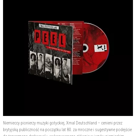
Niemieccy pionierzy muzyki gotyckiej, Xmal Deutschland – cenieni przez
brytyjską publiczność na początku lat 80. za mroczne i sugestywne podejście