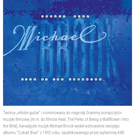
Twórca „infinite guitar" i nominowany do nagrody Grammy kompozytor
muzyki filmowej (m.in. do filmów Heat, The Perks of Being a Wallflower i Into
the Wild), kanadyjski muzyk Michael Brook wydał wznowienie swojego
albumu "Cobalt Blue" z 1992 roku, opublikowanego przez wytwórnię 4AD.