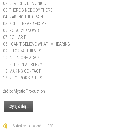
02. DERECHO DEMONICO
03. THERE'S NOBODY THERE
04. RAISING THE GRAIN
05. YOU'LL NEVER FIX ME
06. NOBODY KNOWS
07. DOLLAR BILL
08. I CAN'T BELIEVE WHAT I'M HEARING
09. THICK AS THIEVES
10. ALL ALONE AGAIN
11. SHE'S IN A FRENZY
12. MAKING CONTACT
13. NEIGHBORS BLUES
źróło: Mystic Production
Czytaj dalej...
Subskrybuj to źródło RSS