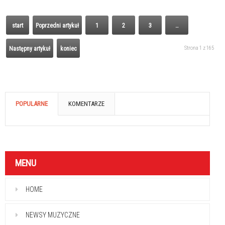
start
Poprzedni artykuł
1
2
3
…
Strona 1 z 165
Następny artykuł
koniec
POPULARNE
KOMENTARZE
MENU
HOME
NEWSY MUZYCZNE