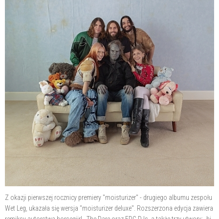
Z okazji pierwszej rocznicy premiery "moisturizer" - drugiego albumu zespołu
Wet Leg, ukazała się wersja "moisturizer deluxe". Rozszerzona edycja zawiera