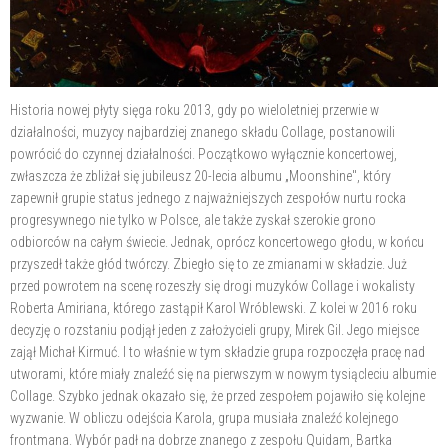
Historia nowej płyty sięga roku 2013, gdy po wieloletniej przerwie w
działalności, muzycy najbardziej znanego składu Collage, postanowili
powrócić do czynnej działalności. Początkowo wyłącznie koncertowej,
zwłaszcza że zbliżał się jubileusz 20-lecia albumu „Moonshine", który
zapewnił grupie status jednego z najważniejszych zespołów nurtu rocka
progresywnego nie tylko w Polsce, ale także zyskał szerokie grono
odbiorców na całym świecie. Jednak, oprócz koncertowego głodu, w końcu
przyszedł także głód twórczy. Zbiegło się to ze zmianami w składzie. Już
przed powrotem na scenę rozeszły się drogi muzyków Collage i wokalisty
Roberta Amiriana, którego zastąpił Karol Wróblewski. Z kolei w 2016 roku
decyzję o rozstaniu podjął jeden z założycieli grupy, Mirek Gil. Jego miejsce
zajął Michał Kirmuć. I to właśnie w tym składzie grupa rozpoczęła pracę nad
utworami, które miały znaleźć się na pierwszym w nowym tysiącleciu albumie
Collage. Szybko jednak okazało się, że przed zespołem pojawiło się kolejne
wyzwanie. W obliczu odejścia Karola, grupa musiała znaleźć kolejnego
frontmana. Wybór padł na dobrze znanego z zespołu Quidam, Bartka