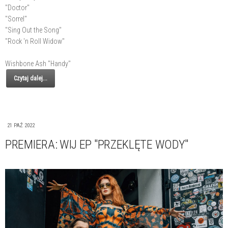
"Doctor"
"Sorrel"
"Sing Out the Song"
"Rock 'n Roll Widow"
Wishbone Ash "Handy"
Czytaj dalej...
21 PAŹ 2022
PREMIERA: WIJ EP "PRZEKLĘTE WODY"