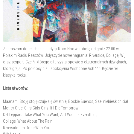
Zapraszam do słuchania audycji Rock Noc w sobotę od godz.22.00 w
Polskim Radiu Rzeszów. Usłyszycie nowe nagrania: Riverside, Collage, Wij
oraz zespołu Czerń, którego gitarzysta opowie o ekstremalnych dźwiękach,
które grają. Po północy dla uspokojenia Wishbone Ash "4". Będzie też
klasyka rocka.
Lista utworów:
Maanam: Stoję stoję czuję się świetnie, Boskie Buenos, Szał niebieskich ciał
Motley Crue: Gilrs Girls Girls, If I Die Tomorrow
Def Leppard: Take What You Want, All I Want Is Everything
Collage: What About The Pain
Riverside: I'm Done With You