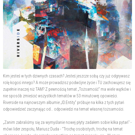
Kim jesteś w tych dziwnych czasach? Jesteś jeszcze sobą czy już odgrywasz
rolę kogoś innego? A może prowadzisz podwójne życie i TU zachowujesz się
zupełnie inaczej niż TAM? Z pewnością temat „Tożsamość” ma wiele wątków i
nie sposób zmieścić wszystkich tematów w 53 minutowej opowieści.
Riverside na najnowszym albumie „ID.Entity” próbuje na kilka z tych pytań
odpowiedzieć zaczynając od… odpowiedzi na temat własnej tożsamości.
„Zanim zabraliśmy się za wymyślanie nowej płyty zadałem sobie kilka pytań” -
mówi lider zespołu, Mariusz Duda - "Trochę osobistych, trochę na temat