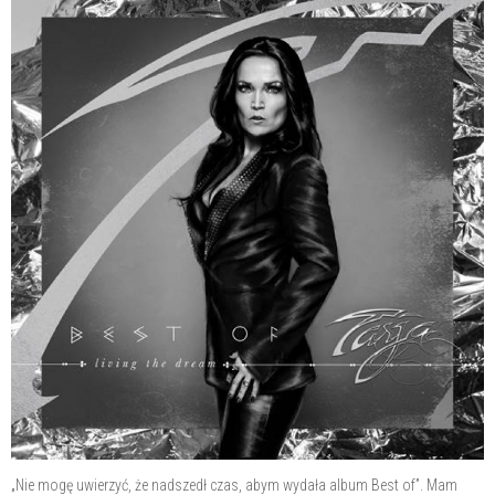
„Nie mogę uwierzyć, że nadszedł czas, abym wydała album Best of”. Mam