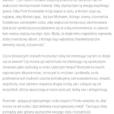
Mariusz - „Tym razem chciałem żebyśmy powrócili do sali prób i tam w
większości skomponowali materiał. Żeby słychać było tę energię wspólnego
grania. Żeby Piotr Kozieradzki mógł zagrać w stylu, w którym czuje się
najlepiej, żeby Michał Łapaj… był tym Michałem, którego znamy z koncertów.
Dodatkowo zamarzyłem sobie, żeby większość kompozycji zdominowana
była przez symbiotyczne przeplatanie się ze sobą instrumentów, co zawsze
było ważną częścią naszego stylu. Myślę, że dzięki temu nagraliśmy naprawdę
dobry riversidowy album, z którego biją najbardziej charakterystyczne
elementy naszej „tożsamości”.
Czy w dzisiejszych czasach można być sobą nie interesując się tym co dzieje
się na świecie? Czy można żyć wśród ludzi nie interesując się społecznymi
zmianami jakie zachodzą w coraz szybszym tempie? Riverside na swoim
najnowszym albumie mówi, że nie jest to możliwe. I podkreśla, że do
przetrwania tych trudnych czasów potrzebujemy samoświadomości, empatii,
wspólnoty, oraz zarówno wsparcia drugiej osoby, jak i odcięcia się od
wszystkich, którzy wpuszczają w nasze życie jad, dzielą nas i antagonizują.
Riverside - grający progresywnego rocka zespół z Polski uważany za „zbyt
mocny na art-rocka i zbyt delikatny na progresywny metal”. Tworzący sferę
pomiędzy jako główny wyznacznik swojego stylu i tożsamości.