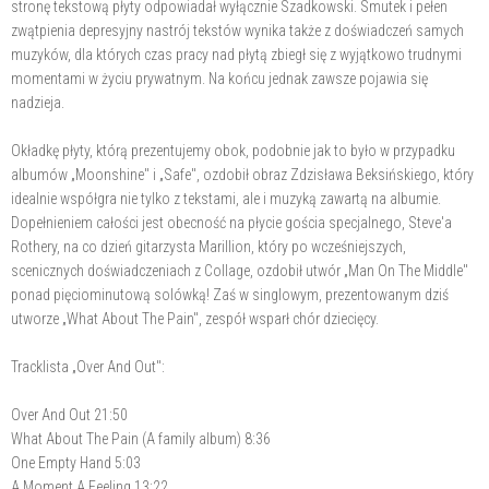
stronę tekstową płyty odpowiadał wyłącznie Szadkowski. Smutek i pełen
zwątpienia depresyjny nastrój tekstów wynika także z doświadczeń samych
muzyków, dla których czas pracy nad płytą zbiegł się z wyjątkowo trudnymi
momentami w życiu prywatnym. Na końcu jednak zawsze pojawia się
nadzieja.
Okładkę płyty, którą prezentujemy obok, podobnie jak to było w przypadku
albumów „Moonshine" i „Safe", ozdobił obraz Zdzisława Beksińskiego, który
idealnie współgra nie tylko z tekstami, ale i muzyką zawartą na albumie.
Dopełnieniem całości jest obecność na płycie gościa specjalnego, Steve'a
Rothery, na co dzień gitarzysta Marillion, który po wcześniejszych,
scenicznych doświadczeniach z Collage, ozdobił utwór „Man On The Middle"
ponad pięciominutową solówką! Zaś w singlowym, prezentowanym dziś
utworze „What About The Pain", zespół wsparł chór dziecięcy.
Tracklista „Over And Out":
Over And Out 21:50
What About The Pain (A family album) 8:36
One Empty Hand 5:03
A Moment A Feeling 13:22