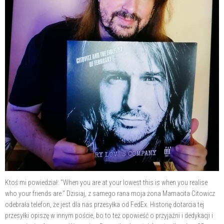
Ktoś mi powiedział: "When you are at your lowest this is when you realise
who your friends are." Dzisiaj, z samego rana moja żona Mamacita Citowicz
odebrała telefon, że jest dla nas przesyłka od FedEx. Historię dotarcia tej
przesyłki opiszę w innym poście, bo to też opowieść o przyjaźni i dedykacji i