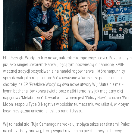
EP ‘Przeklęte Wody’ to trzy nowe, autorskie kompozycje i cover. Poza znanym
już jako singiel utworem 'Narwal', będącym opowieścią o haniebnej XVIII-
wiecznej tradycji pozyskiwania na handel rogów narwali, które harpunnicy
sprzedawali jako rogi jednorożców uważane wówczas za panaceum na
choroby, na EP 'Przeklęte Wody' są dwa nowe utwory Wij: ‘Jutra nie ma’ -
hymn bachanaliów końca świata oraz ciężki i smolisty jak magiczny olej
napędowy ‘Metabunkier’. Czwartym utworem jest ‘Wilczy Nów’, to cover ‘Wolf
Moon’ zespołu Type O Negative w polskim tłumaczeniu wokalistki, w którym
krew miesięczna uniesiona jest do rangi fetyszu.
Wij to nadal trio: Tuja Szmaragd na wokalu, stojąca także za tekstami, Palec
na gitarze barytonowej, której sygnał rozpina na piec basowy i gitarowy i