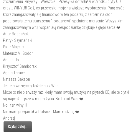
zrozumieniu. Anyway... Wreszcie... Przesyłka dotarła! A w środku plyty CD
oraz... WINYL!!! Coś, co przerosło moje największe wyobrażenia. Parę osób,
które zaangażowały się finansowo w ten podarek, z sercem na dłoni
podarowała temu starszemu "rocktarowi" spełnione marzenie! Wszystkim
zaangażowanym w tą wspaniałą niespodziankę dziękuję z głębi serca.❤️
Artur Bogdański
Patryk Szymański
Piotr Majcher
Mateusz M. Godoń
Adrian Us
Krzysztof Samborski
Agata Thrace
Natasza Sakson
Jestem wdzięczny każdemu z Was.
Może to nie pierwszy raz, kiedy mam swoją muzykę na płytach CD, ale te płytki
są najważniejsze w moim życiu. Bo to od Was ❤️
No i ten winyl!!!
Nie mam przyjaciół w Polsce... Mam rodzinę.❤️
Andrzej
Czytaj dalej...