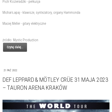
Piotr Kozieradzki - perkusja
Michał Łapaj - klawisze, syntezatory, organy Hammonda
Maciej Meller - gitary elektryczne
źródło: Mystic Production
Czytaj dalej...
21 PAŹ 2022
DEF LEPPARD & MÖTLEY CRÜE 31 MAJA 2023
– TAURON ARENA KRAKÓW