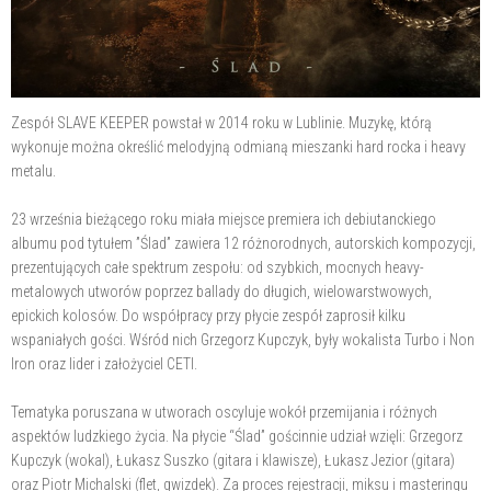
Zespół SLAVE KEEPER powstał w 2014 roku w Lublinie. Muzykę, którą
wykonuje można określić melodyjną odmianą mieszanki hard rocka i heavy
metalu.
23 września bieżącego roku miała miejsce premiera ich debiutanckiego
albumu pod tytułem ”Ślad” zawiera 12 różnorodnych, autorskich kompozycji,
prezentujących całe spektrum zespołu: od szybkich, mocnych heavy-
metalowych utworów poprzez ballady do długich, wielowarstwowych,
epickich kolosów. Do współpracy przy płycie zespół zaprosił kilku
wspaniałych gości. Wśród nich Grzegorz Kupczyk, były wokalista Turbo i Non
Iron oraz lider i założyciel CETI.
Tematyka poruszana w utworach oscyluje wokół przemijania i różnych
aspektów ludzkiego życia. Na płycie “Ślad” gościnnie udział wzięli: Grzegorz
Kupczyk (wokal), Łukasz Suszko (gitara i klawisze), Łukasz Jezior (gitara)
oraz Piotr Michalski (flet, gwizdek). Za proces rejestracji, miksu i masteringu