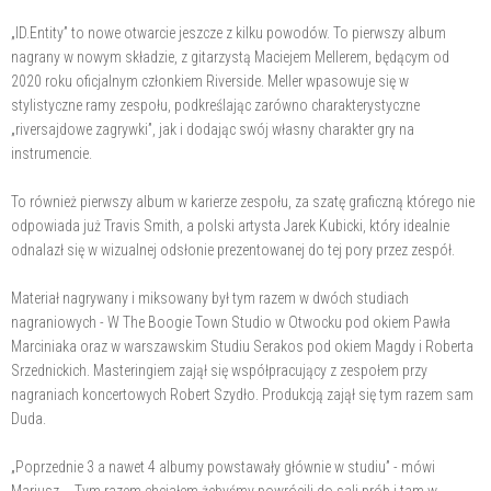
„ID.Entity” to nowe otwarcie jeszcze z kilku powodów. To pierwszy album
nagrany w nowym składzie, z gitarzystą Maciejem Mellerem, będącym od
2020 roku oficjalnym członkiem Riverside. Meller wpasowuje się w
stylistyczne ramy zespołu, podkreślając zarówno charakterystyczne
„riversajdowe zagrywki”, jak i dodając swój własny charakter gry na
instrumencie.
To również pierwszy album w karierze zespołu, za szatę graficzną którego nie
odpowiada już Travis Smith, a polski artysta Jarek Kubicki, który idealnie
odnalazł się w wizualnej odsłonie prezentowanej do tej pory przez zespół.
Materiał nagrywany i miksowany był tym razem w dwóch studiach
nagraniowych - W The Boogie Town Studio w Otwocku pod okiem Pawła
Marciniaka oraz w warszawskim Studiu Serakos pod okiem Magdy i Roberta
Srzednickich. Masteringiem zajął się współpracujący z zespołem przy
nagraniach koncertowych Robert Szydło. Produkcją zajął się tym razem sam
Duda.
„Poprzednie 3 a nawet 4 albumy powstawały głównie w studiu” - mówi