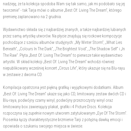
nadzieję, że ta kolekcja spodoba Wam się tak samo, jak mi podobało się jej
tworzenie” - tak Tarja mówi o albumie „Best Of: Living The Dream”, którego
premierę zaplanowano na 2 grudnia.
Wydawnictwo składa się z najbardziej znanych, a także najbardziej lubianych
przez samą artystkę utworów. Na płycie znajdują się rockowe kompozycje
pochodzące z sześciu albumów studyjnych: „My Winter Storm”, „What Lies
Beneath”, „Colours In The Dark”, „The Brightest Void”, „The Shadow Self” i „In
The Raw”. Płyta „Best Of: Living The Dream” to pierwsze takie wydawnictwo
artystki. W skład kolekcji „Best Of: Living The Dream” wchodzi również
niepublikowany wcześniej koncert „Circus Life”, który ukazuje się na Blu-rayu
w zestawie z dwoma CD.
Kompilacja opatrzona jest piękną grafiką i wyjątkowymi dodatkami. Album
„Best Of: Living The Dream” ukaże się jako CD, limitowany zestaw dwóch CD i
Blu-raya, podwójny czarny winyl, podwójny przezroczysty winyl oraz
limitowany box zawierający plakat, grafiki i 4 Picture Discs. Kolekcja
rozpoczyna się zupełnie nowym utworem zatytułowanym „Eye Of The Storm”.
Piosenka łączy charakterystyczne brzmienie Tarji z potężną dawką emocji i
opowiada o szukaniu swojego miejsca w świecie.