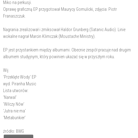
Miko na perkusji.
Oprawę graficzną EP przygotował Maurycy Gomulicki, zdjęcia: Piotr
Franaszczuk.
Nagrania zrealizował i zmiksował Haldor Grunberg (Satanic Audio). Linie
wokalne nagrał Marcin Klimczak (Moustache Ministry).
EP jest przystankiem między albumami. Obecnie zespół pracuje nad drugim
albumem studyjnym, który powinien ukazać się w przyszłym roku.
Wij
‘Przeklęte Wody’ EP
wyd. Piranha Music
Lista utworów:
‘Narwal’
‘Wilczy Nów’
‘Jutra nie ma’
‘Metabunkier’
źródło: BMG