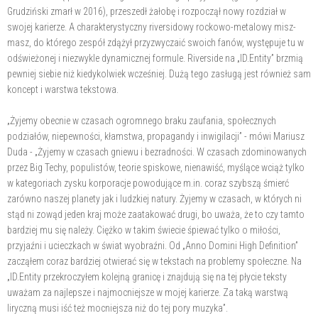
Grudziński zmarł w 2016), przeszedł żałobę i rozpoczął nowy rozdział w
swojej karierze. A charakterystyczny riversidowy rockowo-metalowy misz-
masz, do którego zespół zdążył przyzwyczaić swoich fanów, występuje tu w
odświeżonej i niezwykle dynamicznej formule. Riverside na „ID.Entity” brzmią
pewniej siebie niż kiedykolwiek wcześniej. Dużą tego zasługą jest również sam
koncept i warstwa tekstowa.
„Żyjemy obecnie w czasach ogromnego braku zaufania, społecznych
podziałów, niepewności, kłamstwa, propagandy i inwigilacji” - mówi Mariusz
Duda - „Żyjemy w czasach gniewu i bezradności. W czasach zdominowanych
przez Big Techy, populistów, teorie spiskowe, nienawiść, myślące wciąż tylko
w kategoriach zysku korporacje powodujące m.in. coraz szybszą śmierć
zarówno naszej planety jak i ludzkiej natury. Żyjemy w czasach, w których ni
stąd ni zowąd jeden kraj może zaatakować drugi, bo uważa, że to czy tamto
bardziej mu się należy. Ciężko w takim świecie śpiewać tylko o miłości,
przyjaźni i ucieczkach w świat wyobraźni. Od „Anno Domini High Definition”
zacząłem coraz bardziej otwierać się w tekstach na problemy społeczne. Na
„ID.Entity przekroczyłem kolejną granicę i znajdują się na tej płycie teksty
uważam za najlepsze i najmocniejsze w mojej karierze. Za taką warstwą
liryczną musi iść też mocniejsza niż do tej pory muzyka”.