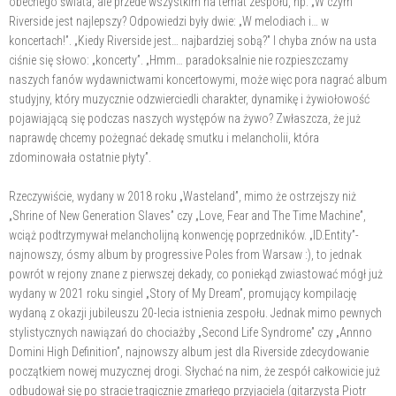
obecnego świata, ale przede wszystkim na temat zespołu, np. „W czym
Riverside jest najlepszy? Odpowiedzi były dwie: „W melodiach i… w
koncertach!”. „Kiedy Riverside jest… najbardziej sobą?” I chyba znów na usta
ciśnie się słowo: „koncerty”. „Hmm… paradoksalnie nie rozpieszczamy
naszych fanów wydawnictwami koncertowymi, może więc pora nagrać album
studyjny, który muzycznie odzwierciedli charakter, dynamikę i żywiołowość
pojawiającą się podczas naszych występów na żywo? Zwłaszcza, że już
naprawdę chcemy pożegnać dekadę smutku i melancholii, która
zdominowała ostatnie płyty”.
Rzeczywiście, wydany w 2018 roku „Wasteland”, mimo że ostrzejszy niż
„Shrine of New Generation Slaves” czy „Love, Fear and The Time Machine”,
wciąż podtrzymywał melancholijną konwencję poprzedników. „ID.Entity”-
najnowszy, ósmy album by progressive Poles from Warsaw :), to jednak
powrót w rejony znane z pierwszej dekady, co poniekąd zwiastować mógł już
wydany w 2021 roku singiel „Story of My Dream”, promujący kompilację
wydaną z okazji jubileuszu 20-lecia istnienia zespołu. Jednak mimo pewnych
stylistycznych nawiązań do chociażby „Second Life Syndrome” czy „Annno
Domini High Definition”, najnowszy album jest dla Riverside zdecydowanie
początkiem nowej muzycznej drogi. Słychać na nim, że zespół całkowicie już
odbudował się po stracie tragicznie zmarłego przyjaciela (gitarzysta Piotr