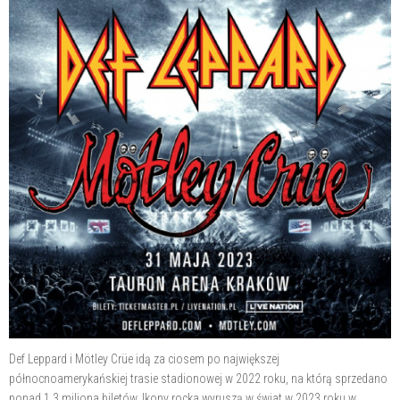
Def Leppard i Mötley Crüe idą za ciosem po największej
północnoamerykańskiej trasie stadionowej w 2022 roku, na którą sprzedano
ponad 1,3 miliona biletów. Ikony rocka wyruszą w świat w 2023 roku w