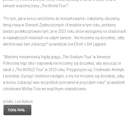
ramach wspólnej trasy „The World Tour"!
"Po tym, jak w końcu wróciliśmy do koncertowania i odbyliśmy obszerną
letnią trasę w Stanach Zjednoczonych i Kanadzie w tym roku, jesteśmy
bardzo podekscytowani tym, że w 2023 roku znów wystąpimy na stadionach
w największych miastach na całym świecie… Nie możemy się doczekać, żeby
wkrótce was tam zobaczyć!" powiedział Joe Elliott z Def Leppard.
"Mieliśmy niesamowitą frajdę grając „The Stadium Tour” w Ameryce
Północnej tego lata i naprawdę nie możemy się doczekać, aby wyruszyć w
świat z „The WORLD Tour” w 2023 roku. Przygotujcie się, Crüeheads Ameryki
Łacińskiej i Europy! Jesteście następni, a my nie możemy się doczekać, żeby
w końcu zobaczyć was wszystkich ponownie w przyszłym roku!" powiedzieli
członkowie Mötley Crüe we wspólnym oświadczeniu.
źródło: Live Nation
Czytaj dalej...