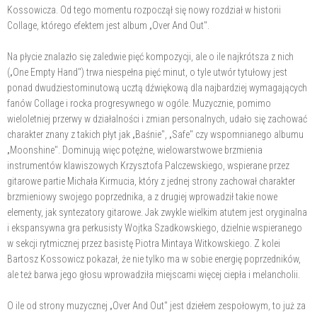
Kossowicza. Od tego momentu rozpoczął się nowy rozdział w historii
Collage, którego efektem jest album „Over And Out".
Na płycie znalazło się zaledwie pięć kompozycji, ale o ile najkrótsza z nich
(„One Empty Hand") trwa niespełna pięć minut, o tyle utwór tytułowy jest
ponad dwudziestominutową ucztą dźwiękową dla najbardziej wymagających
fanów Collage i rocka progresywnego w ogóle. Muzycznie, pomimo
wieloletniej przerwy w działalności i zmian personalnych, udało się zachować
charakter znany z takich płyt jak „Baśnie", „Safe" czy wspomnianego albumu
„Moonshine". Dominują więc potężne, wielowarstwowe brzmienia
instrumentów klawiszowych Krzysztofa Palczewskiego, wspierane przez
gitarowe partie Michała Kirmucia, który z jednej strony zachował charakter
brzmieniowy swojego poprzednika, a z drugiej wprowadził takie nowe
elementy, jak syntezatory gitarowe. Jak zwykle wielkim atutem jest oryginalna
i ekspansywna gra perkusisty Wojtka Szadkowskiego, dzielnie wspieranego
w sekcji rytmicznej przez basistę Piotra Mintaya Witkowskiego. Z kolei
Bartosz Kossowicz pokazał, że nie tylko ma w sobie energię poprzedników,
ale też barwa jego głosu wprowadziła miejscami więcej ciepła i melancholii.
O ile od strony muzycznej „Over And Out" jest dziełem zespołowym, to już za