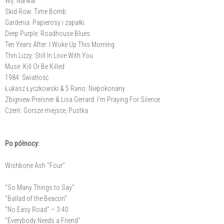
Wij: Narwal
Skid Row: Time Bomb
Gardenia: Papierosy i zapałki
Deep Purple: Roadhouse Blues
Ten Years After: I Woke Up This Morning
Thin Lizzy: Still In Love With You
Muse: Kill Or Be Killed
1984: Światłość
Łukasz Łyczkowski & 5 Rano: Niepokonany
Zbigniew Preisner & Lisa Gerrard: I'm Praying For Silence
Czerń: Gorsze miejsce, Pustka
Po północy:
Wishbone Ash "Four"
"So Many Things to Say"
"Ballad of the Beacon"
"No Easy Road" – 3:40
"Everybody Needs a Friend"