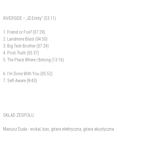
RIVERSIDE – „ID.Entity” (53:11)
1. Friend or Foe? (07:29)
2. Landmine Blast (04:50)
3. Big Tech Brother (07:24)
4. Post-Truth (05:37)
5. The Place Where I Belong (13:16)
6. I'm Done With You (05:52)
7. Self-Aware (8:43)
SKŁAD ZESPOŁU:
Mariusz Duda - wokal, bas, gitara elektryczna, gitara akustyczna