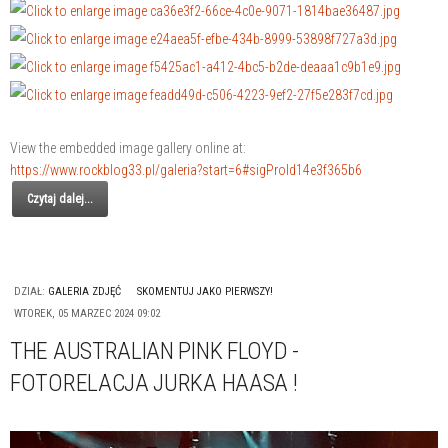
View the embedded image gallery online at:
https://www.rockblog33.pl/galeria?start=6#sigProId14e3f365b6
Czytaj dalej...
DZIAŁ:
GALERIA ZDJĘĆ
SKOMENTUJ JAKO PIERWSZY!
WTOREK, 05 MARZEC 2024 09:02
THE AUSTRALIAN PINK FLOYD -
FOTORELACJA JURKA HAASA !