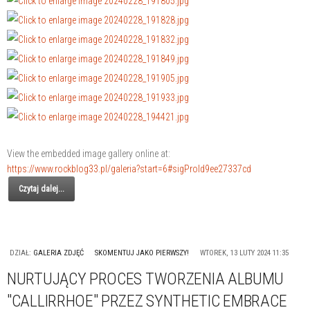
View the embedded image gallery online at:
https://www.rockblog33.pl/galeria?start=6#sigProId9ee27337cd
Czytaj dalej...
DZIAŁ:
GALERIA ZDJĘĆ
SKOMENTUJ JAKO PIERWSZY!
WTOREK, 13 LUTY 2024 11:35
NURTUJĄCY PROCES TWORZENIA ALBUMU
"CALLIRRHOE" PRZEZ SYNTHETIC EMBRACE