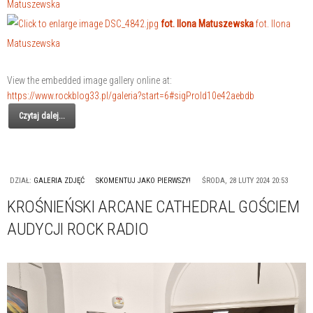
Matuszewska
fot. Ilona Matuszewska
fot. Ilona
Matuszewska
View the embedded image gallery online at:
https://www.rockblog33.pl/galeria?start=6#sigProId10e42aebdb
Czytaj dalej...
DZIAŁ:
GALERIA ZDJĘĆ
SKOMENTUJ JAKO PIERWSZY!
ŚRODA, 28 LUTY 2024 20:53
KROŚNIEŃSKI ARCANE CATHEDRAL GOŚCIEM
AUDYCJI ROCK RADIO