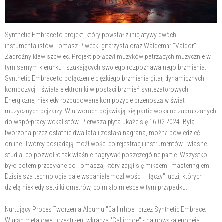
Synthetic Embrace to projekt, który powstał z inicjatywy dwóch
instumentalistów. Tomasz Piwecki gitarzysta oraz Waldemar "Valdor"
Zadrożny klawiszowiec. Projekt połączył muzyków patrzących muzycznie w
tym samym kierunku i szukających swojego rozpoznawalnego brzmienia.
Synthetic Embrace to połączenie ciężkiego brzmienia gitar, dynamicznych
kompozycji i świata elektroniki w postaci brzmień syntezatorowych.
Energiczne, niekiedy rozbudowane kompozycje przenoszą w świat
muzycznych pejzarzy. W utworach pojawiają się partie wokalne zapraszanych
do współpracy wokalistów. Pierwsza płyta ukaże się 16.02.2024. Była
tworzona przez ostatnie dwa lata i została nagrana, można powiedzieć
online. Twórcy posiadają możłiwości do rejestracji instrumentów i własne
studia, co pozwoliło tak właśnie nagrywać poszczególne partie. Wszystko
było potem przesyłane do Tomasza, który zajął się miksem i masteringiem.
Dzisiejsza technologia daje wspaniałe możliwości i "łączy" ludzi, których
dzielą niekiedy setki kilometrów, co miało miesce w tym przypadku.
Nurtujący Proces Tworzenia Albumu "Callirrhoe" przez Synthetic Embrace.
W głąb metalowej przestrzeni wkracza "Callirrhoe" - najnowsza epopeja