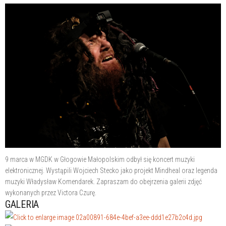
9 marca w MGDK w Głogowie Małopolskim odbył się koncert muzyki
elektronicznej. Wystąpili Wojciech Stecko jako projekt Mindheal oraz legenda
muzyki Władysław Komendarek. Zapraszam do obejrzenia galerii zdjęć
wykonanych przez Victora Czurę.
GALERIA