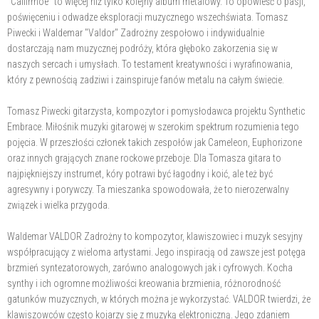
"Callirrhoe" to więcej niż tylko kolejny album metalowy. To opowieść o pasji,
poświęceniu i odwadze eksploracji muzycznego wszechświata. Tomasz
Piwecki i Waldemar "Valdor" Zadrożny zespołowo i indywidualnie
dostarczają nam muzycznej podróży, która głęboko zakorzenia się w
naszych sercach i umysłach. To testament kreatywności i wyrafinowania,
który z pewnością zadziwi i zainspiruje fanów metalu na całym świecie.
Tomasz Piwecki gitarzysta, kompozytor i pomysłodawca projektu Synthetic
Embrace. Miłośnik muzyki gitarowej w szerokim spektrum rozumienia tego
pojęcia. W przeszłości członek takich zespołów jak Cameleon, Euphorizone
oraz innych grających znane rockowe przeboje. Dla Tomasza gitara to
najpiękniejszy instrumet, kóry potrawi być łagodny i koić, ale też być
agresywny i porywczy. Ta mieszanka spowodowała, że to nierozerwalny
związek i wielka przygoda.
Waldemar VALDOR Zadrożny to kompozytor, klawiszowiec i muzyk sesyjny
współpracujący z wieloma artystami. Jego inspiracją od zawsze jest potęga
brzmień syntezatorowych, zarówno analogowych jak i cyfrowych. Kocha
synthy i ich ogromne możliwości kreowania brzmienia, różnorodność
gatunków muzycznych, w których można je wykorzystać. VALDOR twierdzi, że
klawiszowców często kojarzy się z muzyką elektroniczną. Jego zdaniem