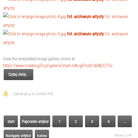
artysty
fot. archiwum artysty
fot. archiwum
artysty
fot. archiwum artysty
fot. archiwum
artysty
View the embedded image gallery online at:
https://www.rockblog33.pl/galeria?start=6#sigProId1d68b2273c
Czytaj dalej...
Subskrybuj to źródło RSS
start
Poprzedni artykuł
1
2
3
4
…
Strona 2 z 34
Następny artykuł
koniec