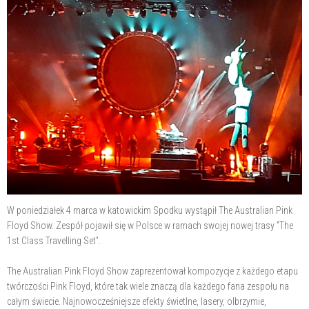
W poniedziałek 4 marca w katowickim Spodku wystąpił The Australian Pink
Floyd Show. Zespół pojawił się w Polsce w ramach swojej nowej trasy ”The
1st Class Travelling Set”.
The Australian Pink Floyd Show zaprezentował kompozycje z każdego etapu
twórczości Pink Floyd, które tak wiele znaczą dla każdego fana zespołu na
całym świecie. Najnowocześniejsze efekty świetlne, lasery, olbrzymie,