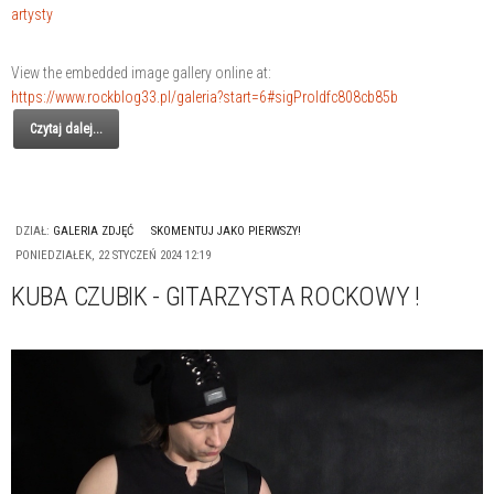
artysty
View the embedded image gallery online at:
https://www.rockblog33.pl/galeria?start=6#sigProIdfc808cb85b
Czytaj dalej...
DZIAŁ:
GALERIA ZDJĘĆ
SKOMENTUJ JAKO PIERWSZY!
PONIEDZIAŁEK, 22 STYCZEŃ 2024 12:19
KUBA CZUBIK - GITARZYSTA ROCKOWY !