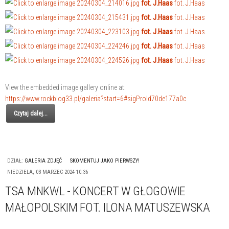
fot. J.Haas
fot. J.Haas
fot. J.Haas
fot. J.Haas
fot. J.Haas
fot. J.Haas
fot. J.Haas
fot. J.Haas
fot. J.Haas
fot. J.Haas
View the embedded image gallery online at:
https://www.rockblog33.pl/galeria?start=6#sigProId70de177a0c
Czytaj dalej...
DZIAŁ:
GALERIA ZDJĘĆ
SKOMENTUJ JAKO PIERWSZY!
NIEDZIELA, 03 MARZEC 2024 10:36
TSA MNKWL - KONCERT W GŁOGOWIE
MAŁOPOLSKIM FOT. ILONA MATUSZEWSKA