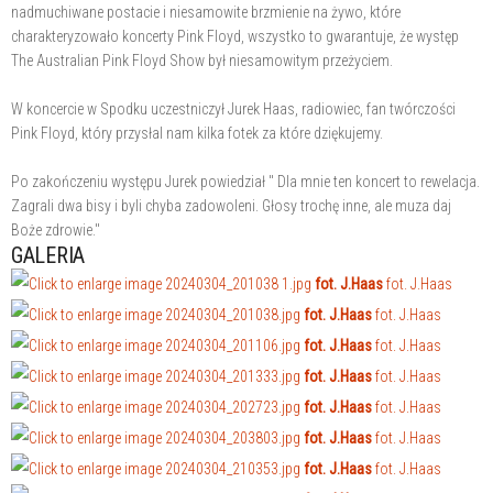
nadmuchiwane postacie i niesamowite brzmienie na żywo, które
charakteryzowało koncerty Pink Floyd, wszystko to gwarantuje, że występ
The Australian Pink Floyd Show był niesamowitym przeżyciem.
W koncercie w Spodku uczestniczył Jurek Haas, radiowiec, fan twórczości
Pink Floyd, który przysłal nam kilka fotek za które dziękujemy.
Po zakończeniu występu Jurek powiedział " Dla mnie ten koncert to rewelacja.
Zagrali dwa bisy i byli chyba zadowoleni. Głosy trochę inne, ale muza daj
Boże zdrowie."
GALERIA
fot. J.Haas
fot. J.Haas
fot. J.Haas
fot. J.Haas
fot. J.Haas
fot. J.Haas
fot. J.Haas
fot. J.Haas
fot. J.Haas
fot. J.Haas
fot. J.Haas
fot. J.Haas
fot. J.Haas
fot. J.Haas