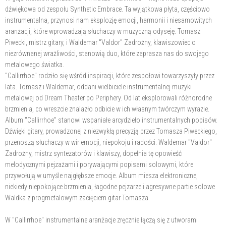
dźwiękowa od zespołu Synthetic Embrace. Ta wyjątkowa płyta, częściowo
instrumentalna, przynosi nam eksplozję emocji, harmonii i niesamowitych
aranżacji, które wprowadzają słuchaczy w muzyczną odyseję. Tomasz
Piwecki, mistrz gitary, i Waldemar "Valdor" Zadrożny, klawiszowiec o
niezrównanej wrażliwości, stanowią duo, które zaprasza nas do swojego
metalowego światka.
"Callirrhoe" rodziło się wśród inspiracji, które zespołowi towarzyszyły przez
lata. Tomasz i Waldemar, oddani wielbiciele instrumentalnej muzyki
metalowej od Dream Theater po Periphery. Od lat eksplorowali różnorodne
brzmienia, co wreszcie znalazło odbicie w ich własnym twórczym wyrazie.
Album "Callirrhoe" stanowi wspaniałe arcydzieło instrumentalnych popisów.
Dźwięki gitary, prowadzonej z niezwykłą precyzją przez Tomasza Piweckiego,
przenoszą słuchaczy w wir emocji, niepokoju i radości. Waldemar "Valdor"
Zadrożny, mistrz syntezatorów i klawiszy, dopełnia tę opowieść
melodycznymi pejzażami i porywającymi popisami solowymi, które
przywołują w umyśle najgłębsze emocje. Album miesza elektroniczne,
niekiedy niepokojące brzmienia, łagodne pejzarze i agresywne partie solowe
Waldka z progmetalowym zacięciem gitar Tomasza.
W "Callirrhoe" instrumentalne aranżacje zręcznie łączą się z utworami