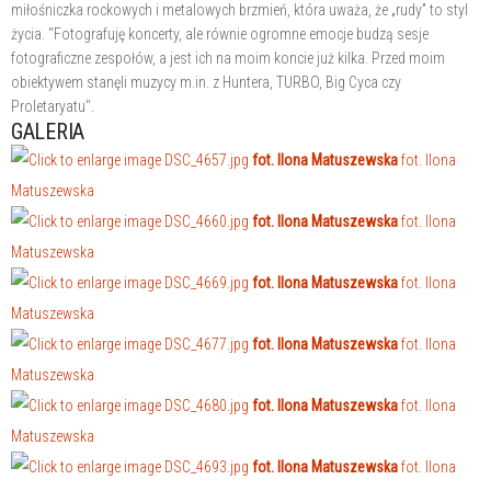
miłośniczka rockowych i metalowych brzmień, która uważa, że „rudy” to styl
życia. "Fotografuję koncerty, ale równie ogromne emocje budzą sesje
fotograficzne zespołów, a jest ich na moim koncie już kilka. Przed moim
obiektywem stanęli muzycy m.in. z Huntera, TURBO, Big Cyca czy
Proletaryatu".
GALERIA
fot. Ilona Matuszewska
fot. Ilona
Matuszewska
fot. Ilona Matuszewska
fot. Ilona
Matuszewska
fot. Ilona Matuszewska
fot. Ilona
Matuszewska
fot. Ilona Matuszewska
fot. Ilona
Matuszewska
fot. Ilona Matuszewska
fot. Ilona
Matuszewska
fot. Ilona Matuszewska
fot. Ilona