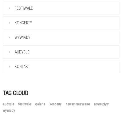
FESTIWALE
KONCERTY
WYWIADY
AUDYCJE
KONTAKT
TAG CLOUD
audycje
festiwale
galeria
koncerty
newsy muzyczne
nowe płyty
wywiady