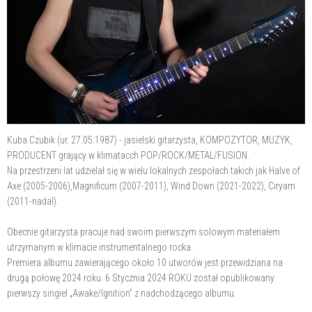
Kuba Czubik (ur. 27.05.1987) - jasielski gitarzysta, KOMPOZYTOR, MUZYK,
PRODUCENT grający w klimatacch POP/ROCK/METAL/FUSION.
Na przestrzeni lat udzielał się w wielu lokalnych zespołach takich jak Halve of
Axe (2005-2006),Magnificum (2007-2011), Wind Down (2021-2022), Ciryam
(2011-nadal).
Obecnie gitarzysta pracuje nad swoim pierwszym solowym materiałem
utrzymanym w klimacie instrumentalnego rocka.
Premiera albumu zawierającego około 10 utworów jest przewidziana na
drugą połowę 2024 roku. 6 Stycznia 2024 ROKU został opublikowany
pierwszy singiel „Awake/Ignition” z nadchodzącego albumu.