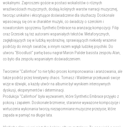
wokalnymi. Zaproszeni goście w postaci wokalistów o różnych
wrażliwościach muzycznych, dodają kolejnych warstw narracji muzycznej,
tworząc unikalne i ekscytujące doświadczenie dla słuchaczy. Doskonale
wpasowują się oni w charakter muzyki, co świadczy o szerokim i
nowatorskim spojrzeniu Synthetic Embrace na aranżację kompozycji. Filip
oraz Grzesiek są też autorami wspaniałych tekstów. Metaforycznych,
zagłębiających się w ludzką wyobraźnię, sprawiających niekiedy wrażenie
podróży do inncyh swiatów, a innym razem wgłąb ludzikej psychiki. Do
utworu "Bloodlust" partię basu nagrał Marcin Palider basista zespołu Atan,
co było dla zespołu wspaniałym doświadczeniem.
Tworzenie "Callirrhoe" to nie tylko proces komponowania i aranżowania, ale
także podróż przez kreatywny chaos. Tomasz i Waldemar przekuwali swoje
wizje w dźwięki, a każdy utwór na albumie był wynikiem intensywnych
dyskusji, eksperymentów i determinacji.
Produkcja "Callirrhoe" była wyzwaniem, które Synthetic Embrace przyjęło z
pokorą i zapałem. Doskonałe brzmienie, starannie wyważone kompozycje i
wirtuozeria wykonania tworzą niezapomniane muzyczne przeżycie, które
zapada w pamięć na długie lata.