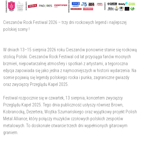
Cieszanów Rock Festiwal 2026 – trzy dni rockowych legend i najlepszej
polskiej sceny !
W dniach 13–15 sierpnia 2026 roku Cieszanów ponownie stanie się rockową
stolicą Polski. Cieszanów Rock Festiwal od lat przyciąga fanów mocnych
brzmień, niepowtarzalnej atmosfery i spotkań z artystami, a tegoroczna
edycja zapowiada się jako jedna z najmocniejszych w historii wydarzenia. Na
scenie pojawią się legendy polskiego rocka i punka, zagraniczne gwiazdy
oraz zwycięzcy Przeglądu Kapel 2025.
Festiwal rozpocznie się w czwartek, 13 sierpnia, koncertem zwycięzcy
Przeglądu Kapel 2025. Tego dnia publiczność usłyszy również Brown,
Kobranocką, Dezertera, Wojtka Szumańskiego oraz wyjątkowy projekt Polish
Metal Alliance, który połączy muzyków czołowych polskich zespołów
metalowych. To doskonałe otwarcie trzech dni wypełnionych gitarowym
graniem.