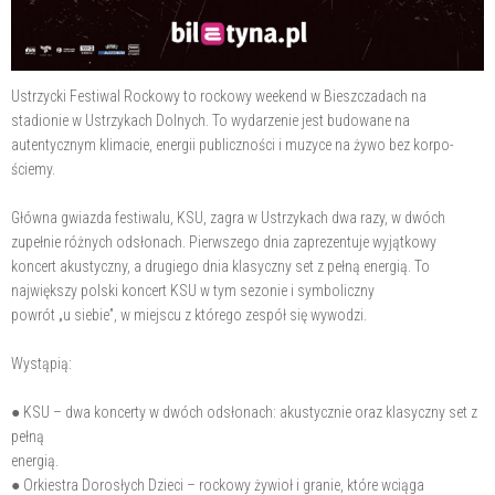
Ustrzycki Festiwal Rockowy to rockowy weekend w Bieszczadach na
stadionie w Ustrzykach Dolnych. To wydarzenie jest budowane na
autentycznym klimacie, energii publiczności i muzyce na żywo bez korpo-
ściemy.
Główna gwiazda festiwalu, KSU, zagra w Ustrzykach dwa razy, w dwóch
zupełnie różnych odsłonach. Pierwszego dnia zaprezentuje wyjątkowy
koncert akustyczny, a drugiego dnia klasyczny set z pełną energią. To
największy polski koncert KSU w tym sezonie i symboliczny
powrót „u siebie”, w miejscu z którego zespół się wywodzi.
Wystąpią:
● KSU – dwa koncerty w dwóch odsłonach: akustycznie oraz klasyczny set z
pełną
energią.
● Orkiestra Dorosłych Dzieci – rockowy żywioł i granie, które wciąga