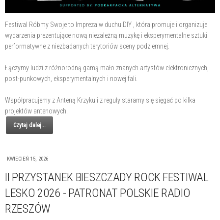
Festiwal Róbmy Swoje to Impreza w duchu DIY , która promuje i organizuje
wydarzenia prezentujące nową niezależną muzykę i eksperymentalne sztuki
performatywne z niezbadanych terytoriów sceny podziemnej.
Łączymy ludzi z różnorodną gamą mało znanych artystów elektronicznych,
post-punkowych, eksperymentalnych i nowej fali.
Współpracujemy z Anteną Krzyku i z reguły staramy się sięgać po kilka
projektów antenowych.
Czytaj dalej...
KWIECIEŃ 15, 2026
II PRZYSTANEK BIESZCZADY ROCK FESTIWAL
LESKO 2026 - PATRONAT POLSKIE RADIO
RZESZÓW