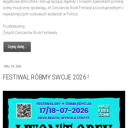
wyjątkowa atmosfera i line-up łączący legendy z nowymi zjawiskami polskiej
sceny muzycznej sprawiają, że Cieszanów Rock Festiwal pozostaje jednym z
najważniejszych rockowych wydarzeń w Polsce.
Pozdrawiamy,
Zespół Cieszanów Rock Festiwalu
Czytaj dalej...
MAJ 29, 2026
FESTIWAL RÓBMY SWOJE 2026 !