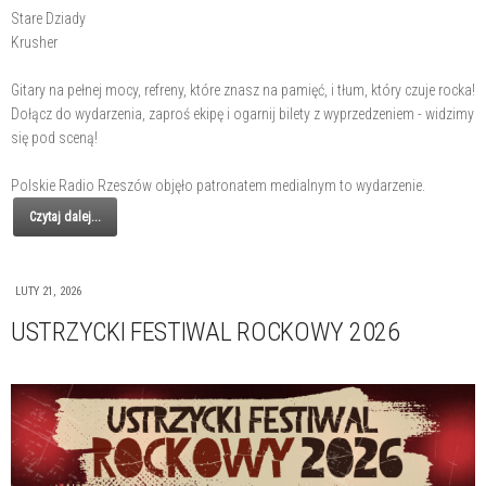
Stare Dziady
Krusher
Gitary na pełnej mocy, refreny, które znasz na pamięć, i tłum, który czuje rocka!
Dołącz do wydarzenia, zaproś ekipę i ogarnij bilety z wyprzedzeniem - widzimy
się pod sceną!
Polskie Radio Rzeszów objęło patronatem medialnym to wydarzenie.
Czytaj dalej...
LUTY 21, 2026
USTRZYCKI FESTIWAL ROCKOWY 2026