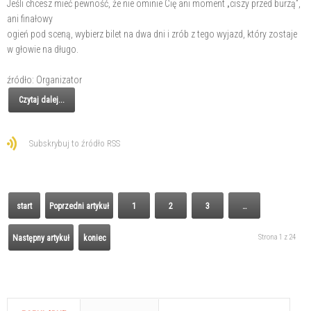
Jeśli chcesz mieć pewność, że nie ominie Cię ani moment „ciszy przed burzą”,
ani finałowy
ogień pod sceną, wybierz bilet na dwa dni i zrób z tego wyjazd, który zostaje
w głowie na długo.
źródło: Organizator
Czytaj dalej...
Subskrybuj to źródło RSS
start
Poprzedni artykuł
1
2
3
…
Strona 1 z 24
Następny artykuł
koniec