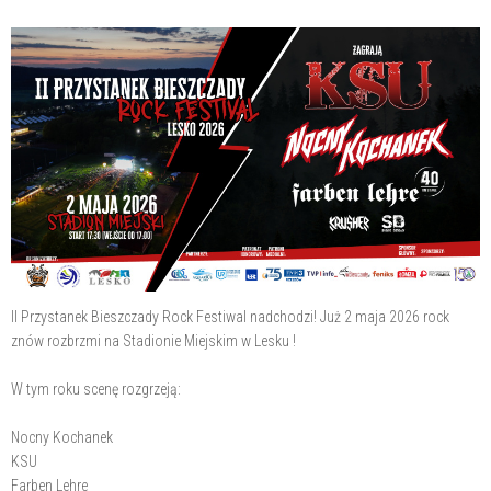
II Przystanek Bieszczady Rock Festiwal nadchodzi! Już 2 maja 2026 rock
znów rozbrzmi na Stadionie Miejskim w Lesku !
W tym roku scenę rozgrzeją:
Nocny Kochanek
KSU
Farben Lehre