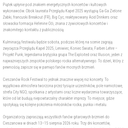
Piątek upłynie pod znakiem energetycznych koncertów i kultowych
wykonawców. Obok laureata Przeglądu Kapel 2025 wystąpią Ga-Ga Zielone
Żabki, francuski Breakout (FR), Big Cyc, reaktywowany Acid Drinkers oraz
słowacka formacja Heľenine Oči, znana z żywiołowych koncertów i
znakomitego kontaktu z publicznością.
Kulminacją festiwalu będzie sobota, podczas której na scenie zagrają
zwycięzca Przeglądu Kapel 2025, Leniwiec, Koniec Świata, Farben Lehre –
Projekt Punk, legendarna brytyjska grupa The Exploited oraz Illusion, jeden z
najważniejszych zespołów polskiego rocka alternatywnego. To dzień, który z
pewnością zapisze się w pamięci fanów mocnych brzmień.
Cieszanów Rock Festiwal to jednak znacznie więcej niż koncerty. To
wyjątkowa atmosfera tworzona przez tysiące uczestników, pole namiotowe,
strefa City NGO, spotkania z artystami oraz liczne wydarzenia towarzyszące,
które od lat budują niepowtarzalny charakter imprezy. To miejsce, gdzie
spotykają się kolejne pokolenia miłośników rocka, punka i metalu.
Organizatorzy zapraszają wszystkich fanów gitarowych brzmień do
Cieszanowa w dniach 13–15 sierpnia 2026 roku. Trzy dni koncertów,