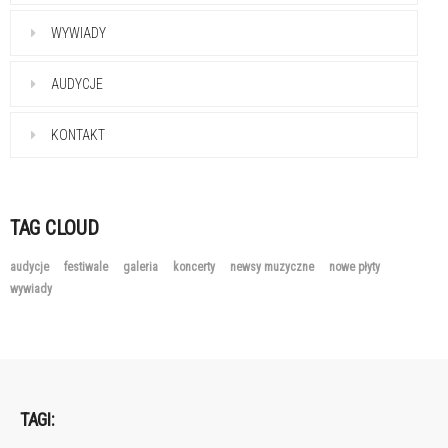
WYWIADY
AUDYCJE
KONTAKT
TAG CLOUD
audycje
festiwale
galeria
koncerty
newsy muzyczne
nowe płyty
wywiady
TAGI: