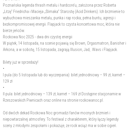
Poznańska legenda thrash metalu i hardcore’u, założona przez Roberta
„Litzę” Friedricha i Macieja „Ślimaka” Starostę (Acid Drinkers). Ich brzmienie to
wybuchowa mieszanka metalu, punka i rap rocka, pełna buntu, agresji i
bezkompromisowej energii. Flapjack to czysta koncertowa moc, która nie
bierze jeńców.
Rockowa Noc 2025 - dwa dni czystej energii
W piątek, 14 listopada, na scenie pojawią się Brown, Orgasmatron, Banisher i
Arkona, a w sobotę, 15 listopada, zagrają Illusion, Jad, .Wavs i Flapjack.
Bilety już w sprzedaży!
•
I pula (do 5 listopada lub do wyczerpania): bilet jednodniowy – 99 zł, karnet –
129 zł
•
II pula: bilet jednodniowy – 139 zł, karnet – 169 zł Dostępne stacjonarnie w
Rzeszowskich Piwnicach oraz online na stronie rockowanoc.pl.
Od dwóch dekad Rockowa Noc gromadzi fanów mocnych brzmień i
niepowtarzalnej atmosfery. To festiwal z charakterem, który łączy legendy
sceny z młodymi zespołami i pokazuje, że rock wciąż ma w sobie ogień.