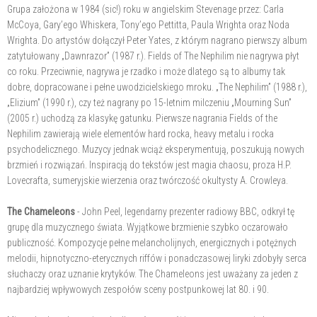
Grupa założona w 1984 (sic!) roku w angielskim Stevenage przez: Carla
McCoya, Gary’ego Whiskera, Tony’ego Pettitta, Paula Wrighta oraz Noda
Wrighta. Do artystów dołączył Peter Yates, z którym nagrano pierwszy album
zatytułowany „Dawnrazor” (1987 r.). Fields of The Nephilim nie nagrywa płyt
co roku. Przeciwnie, nagrywa je rzadko i może dlatego są to albumy tak
dobre, dopracowane i pełne uwodzicielskiego mroku. „The Nephilim” (1988 r.),
„Elizium” (1990 r.), czy też nagrany po 15-letnim milczeniu „Mourning Sun”
(2005 r.) uchodzą za klasykę gatunku. Pierwsze nagrania Fields of the
Nephilim zawierają wiele elementów hard rocka, heavy metalu i rocka
psychodelicznego. Muzycy jednak wciąż eksperymentują, poszukują nowych
brzmień i rozwiązań. Inspiracją do tekstów jest magia chaosu, proza H.P.
Lovecrafta, sumeryjskie wierzenia oraz twórczość okultysty A. Crowleya.
The Chameleons
- John Peel, legendarny prezenter radiowy BBC, odkrył tę
grupę dla muzycznego świata. Wyjątkowe brzmienie szybko oczarowało
publiczność. Kompozycje pełne melancholijnych, energicznych i potężnych
melodii, hipnotyczno-eterycznych riffów i ponadczasowej liryki zdobyły serca
słuchaczy oraz uznanie krytyków. The Chameleons jest uważany za jeden z
najbardziej wpływowych zespołów sceny postpunkowej lat 80. i 90.