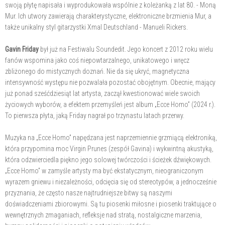
swoją płytę napisała i wyprodukowała wspólnie z koleżanką z lat 80. - Moną
Mur. Ich utwory zawierają charakterystyczne, elektroniczne brzmienia Mur, a
także unikalny styl gitarzystki Xmal Deutschland - Manueli Rickers.
Gavin Friday
był już na Festiwalu Soundedit. Jego koncert z 2012 roku wielu
fanów wspomina jako coś niepowtarzalnego, unikatowego i wręcz
zbliżonego do mistycznych doznań. Nie da się ukryć, magnetyczna
intensywność występu nie pozwalała pozostać obojętnym. Obecnie, mający
już ponad sześćdziesiąt lat artysta, zaczął kwestionować wiele swoich
życiowych wyborów, a efektem przemyśleń jest album „Ecce Homo” (2024 r.).
To pierwsza płyta, jaką Friday nagrał po trzynastu latach przerwy.
Muzyka na „Ecce Homo” napędzana jest naprzemiennie grzmiącą elektroniką,
która przypomina moc Virgin Prunes (zespół Gavina) i wykwintną akustyką,
która odzwierciedla piękno jego solowej twórczości i ścieżek dźwiękowych.
„Ecce Homo” w zamyśle artysty ma być ekstatycznym, nieograniczonym
wyrazem gniewu i niezależności, odcięcia się od stereotypów, a jednocześnie
przyznania, że często nasze najtrudniejsze bitwy są naszymi
doświadczeniami zbiorowymi. Są tu piosenki miłosne i piosenki traktujące o
wewnętrznych zmaganiach, refleksje nad stratą, nostalgiczne marzenia,