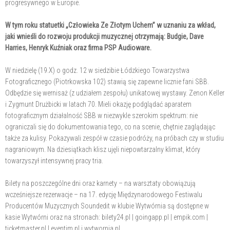
progresywnego w Europie.
W tym roku statuetki „Człowieka Ze Złotym Uchem” w uznaniu za wkład,
jaki wnieśli do rozwoju produkcji muzycznej otrzymają: Budgie, Dave
Harries, Henryk Kuźniak oraz firma PSP Audioware.
W niedzielę (19.X) o godz. 12 w siedzibie Łódzkiego Towarzystwa
Fotograficznego (Piotrkowska 102) stawią się zapewne licznie fani SBB.
Odbędzie się wernisaż (z udziałem zespołu) unikatowej wystawy. Zenon Keller
i Zygmunt Drużbicki w latach 70. Mieli okazję podglądać aparatem
fotograficznym działalność SBB w niezwykle szerokim spektrum: nie
ograniczali się do dokumentowania tego, co na scenie, chętnie zaglądając
także za kulisy. Pokazywali zespół w czasie podróży, na próbach czy w studiu
nagraniowym. Na dziesiątkach klisz ujęli niepowtarzalny klimat, który
towarzyszył intensywnej pracy tria.
Bilety na poszczególne dni oraz karnety – na warsztaty obowiązują
wcześniejsze rezerwacje – na 17. edycję Międzynarodowego Festiwalu
Producentów Muzycznych Soundedit w klubie Wytwórnia są dostępne w
kasie Wytwórni oraz na stronach: bilety24.pl | goingapp.pl | empik.com |
ticketmaster.pl | eventim.pl i wytwornia.pl