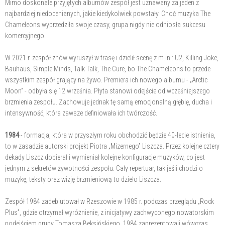
Mimo doskonale przyjętych albumów zespół jest uznawany za jeden z
najbardziej niedocenianych, jakie kiedykolwiek powstały. Choć muzyka The
Chameleons wyprzedziła swoje czasy, grupa nigdy nie odniosła sukcesu
komercyjnego.
W 2021 r. zespół znów wyruszył w trasę i dzielił scenę z m.in.: U2, Killing Joke,
Bauhaus, Simple Minds, Talk Talk, The Cure, bo The Chameleons to przede
wszystkim zespół grający na żywo. Premiera ich nowego albumu - „Arctic
Moon” - odbyła się 12 września. Płyta stanowi odejście od wcześniejszego
brzmienia zespołu. Zachowuje jednak tę samą emocjonalną głębię, ducha i
intensywność, która zawsze definiowała ich twórczość.
1984
- formacja, która w przyszłym roku obchodzić będzie 40-lecie istnienia,
to w zasadzie autorski projekt Piotra „Mizernego” Liszcza. Przez kolejne cztery
dekady Liszcz dobierał i wymieniał kolejne konfiguracje muzyków, co jest
jednym z sekretów żywotności zespołu. Cały repertuar, tak jeśli chodzi o
muzykę, teksty oraz wizję brzmieniową to dzieło Liszcza.
Zespół 1984 zadebiutował w Rzeszowie w 1985 r. podczas przeglądu „Rock
Plus”, gdzie otrzymał wyróżnienie, z inicjatywy zachwyconego nowatorskim
podejściem grupy Tomasza Beksińskiego. 1984 zaprezentowali wówczas