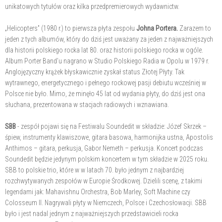
unikatowych tytułów oraz kilka przedpremierowych wydawnictw.
„Helicopters” (1980 r.) to pierwsza płyta zespołu
Johna Portera.
Zarazem to
jeden z tych albumów, który do dziś jest uważany za jeden z najważniejszych
dla historii polskiego rocka lat 80. oraz historii polskiego rocka w ogóle.
Album Porter Band’u nagrano w Studio Polskiego Radia w Opolu w 1979 r.
Anglojęzyczny krążek błyskawicznie zyskał status Złotej Płyty. Tak
wytrawnego, energetycznego i pełnego rockowej pasji debiutu wcześniej w
Polsce nie było. Mimo, że minęło 45 lat od wydania płyty, do dziś jest ona
słuchana, prezentowana w stacjach radiowych i wznawiana.
SBB
- zespół pojawi się na Festiwalu Soundedit w składzie: Józef Skrzek –
śpiew, instrumenty klawiszowe, gitara basowa, harmonijka ustna, Apostolis
Anthimos – gitara, perkusja, Gabor Nemeth – perkusja. Koncert podczas
Soundedit będzie jedynym polskim koncertem w tym składzie w 2025 roku.
SBB to polskie trio, które w w latach 70. było jednym z najbardziej
rozchwytywanych zespołów w Europie Środkowej. Dzielili scenę, z takimi
legendami jak: Mahavishnu Orchestra, Bob Marley, Soft Machine czy
Colosseum II. Nagrywali płyty w Niemczech, Polsce i Czechosłowacji. SBB
było i jest nadal jednym z najważniejszych przedstawicieli rocka