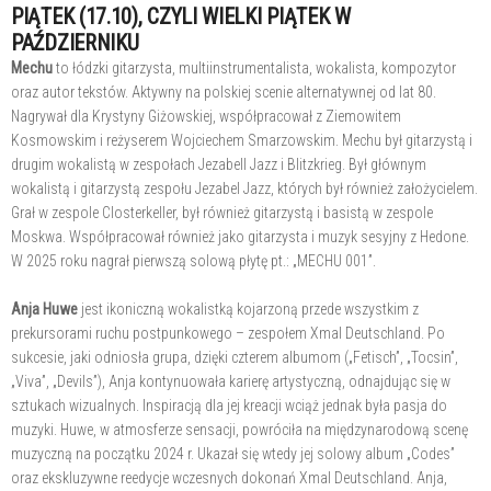
PIĄTEK (17.10), CZYLI WIELKI PIĄTEK W
PAŹDZIERNIKU
Mechu
to łódzki gitarzysta, multiinstrumentalista, wokalista, kompozytor
oraz autor tekstów. Aktywny na polskiej scenie alternatywnej od lat 80.
Nagrywał dla Krystyny Giżowskiej, współpracował z Ziemowitem
Kosmowskim i reżyserem Wojciechem Smarzowskim. Mechu był gitarzystą i
drugim wokalistą w zespołach Jezabell Jazz i Blitzkrieg. Był głównym
wokalistą i gitarzystą zespołu Jezabel Jazz, których był również założycielem.
Grał w zespole Closterkeller, był również gitarzystą i basistą w zespole
Moskwa. Współpracował również jako gitarzysta i muzyk sesyjny z Hedone.
W 2025 roku nagrał pierwszą solową płytę pt.: „MECHU 001”.
Anja Huwe
jest ikoniczną wokalistką kojarzoną przede wszystkim z
prekursorami ruchu postpunkowego – zespołem Xmal Deutschland. Po
sukcesie, jaki odniosła grupa, dzięki czterem albumom („Fetisch”, „Tocsin”,
„Viva”, „Devils”), Anja kontynuowała karierę artystyczną, odnajdując się w
sztukach wizualnych. Inspiracją dla jej kreacji wciąż jednak była pasja do
muzyki. Huwe, w atmosferze sensacji, powróciła na międzynarodową scenę
muzyczną na początku 2024 r. Ukazał się wtedy jej solowy album „Codes”
oraz ekskluzywne reedycje wczesnych dokonań Xmal Deutschland. Anja,