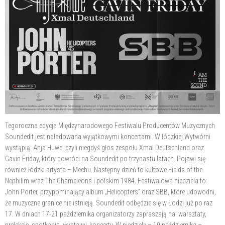
Tegoroczna edycja Międzynarodowego Festiwalu Producentów Muzycznych
Soundedit jest naładowana wyjątkowymi koncertami. W łódzkiej Wytwórni
wystąpią: Anja Huwe, czyli niegdyś głos zespołu Xmal Deutschland oraz
Gavin Friday, który powróci na Soundedit po trzynastu latach. Pojawi się
również łódzki artysta – Mechu. Następny dzień to kultowe Fields of the
Nephilim wraz The Chameleons i polskim 1984. Festiwalowa niedziela to:
John Porter, przypominający album „Helicopters” oraz SBB, które udowodni,
że muzyczne granice nie istnieją. Soundedit odbędzie się w Łodzi już po raz
17. W dniach 17-21 października organizatorzy zapraszają na: warsztaty,
prelekcje, spotkania, wystawy, koncerty. W niedzielę – 19 października –