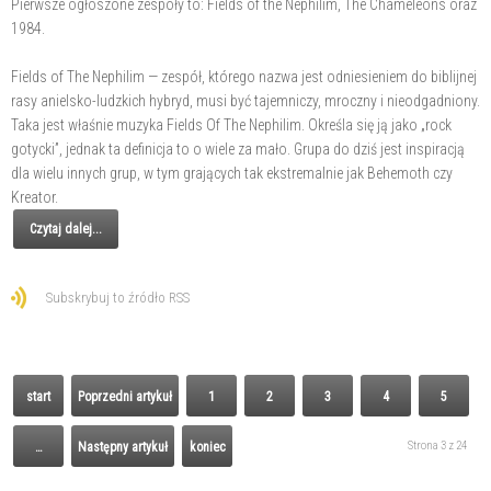
Pierwsze ogłoszone zespoły to: Fields of the Nephilim, The Chameleons oraz
1984.
Fields of The Nephilim — zespół, którego nazwa jest odniesieniem do biblijnej
rasy anielsko-ludzkich hybryd, musi być tajemniczy, mroczny i nieodgadniony.
Taka jest właśnie muzyka Fields Of The Nephilim. Określa się ją jako „rock
gotycki”, jednak ta definicja to o wiele za mało. Grupa do dziś jest inspiracją
dla wielu innych grup, w tym grających tak ekstremalnie jak Behemoth czy
Kreator.
Czytaj dalej...
Subskrybuj to źródło RSS
start
Poprzedni artykuł
1
2
3
4
5
Strona 3 z 24
…
Następny artykuł
koniec