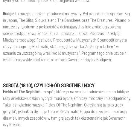
hymny solidarności i piosenki o potępieniu władców.
Budgie
to muzyk, aranżer i producent muzyczny. Był członkiem zespołów: Big
in Japan, The Slits, Siouxsie and The Banshees oraz The Creatures. Pisano o
nim, że był: „jednym z perkusistów definiujących silnie zmitologizowaną
scenę postpunkową końca lat 70. i początku lat 80.” Podczas 17. edycji
Międzynarodowego Festiwalu Producentów Muzycznych Soundedit artysta
otrzyma nagrodę Festiwalu, statuetkę „Człowieka Ze Złotym Uchem” w
uznaniu za „szczególną wrażliwość muzyczną”. Program tego dnia uzupełni
właśnie niezwykłe spotkanie: rozmowa Gavin’a Fridaya z Budgiem.
SOBOTA (18.10), CZYLI CHŁÓD SOBOTNIEJ NOCY
Fields of The Nephilim
- zespół, którego nazwa jest odniesieniem do biblijnej
rasy anielsko-ludzkich hybryd, musi być tajemniczy, mroczny i nieodgadniony.
Taka jest właśnie muzyka Fields Of The Nephilim. Określa się ją jako „rock
gotycki”, jednak ta definicja to o wiele za mało. Grupa do dziś jest inspiracją
dla wielu innych zespołów, w tym grających tak ekstremalnie jak Behemoth
czy Kreator.