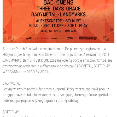
Summer Punch Festival nie zwalnia tempa! Po pierwszym ogłoszeniu, w
którym pojawili się m.in. Bad Omens, Three Days Grace, Alexisonfire, P.O.D.,
LANDMVRKS, Bilmuri i Set It Off, czas na kolejną porcję artystów. Atmosferę
czerwcowego wydarzenia w Warszawie podkręcą: BABYMETAL, SOFT PLAY,
WARGASM oraz DEAD BY APRIL.
BABYMETAL
Jedyny w swoim rodzaju fenomen z Japonii, który zderza energię J-popu z
potęgą heavy metalu. Ich występy to porywające, choreograficzne spektakle
redefiniujące pojęcie ciężkiego grania i dobrej zabawy.
SOFT PLAY