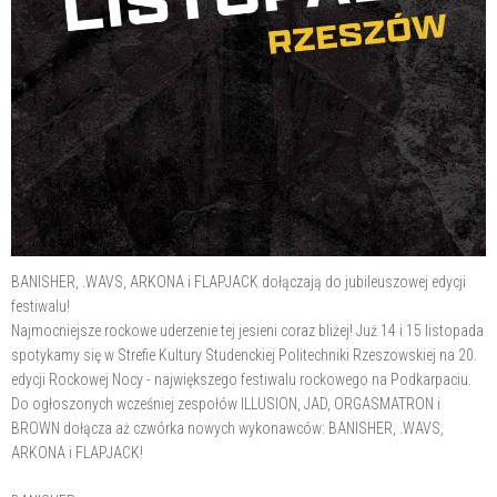
BANISHER, .WAVS, ARKONA i FLAPJACK dołączają do jubileuszowej edycji
festiwalu!
Najmocniejsze rockowe uderzenie tej jesieni coraz bliżej! Już 14 i 15 listopada
spotykamy się w Strefie Kultury Studenckiej Politechniki Rzeszowskiej na 20.
edycji Rockowej Nocy - największego festiwalu rockowego na Podkarpaciu.
Do ogłoszonych wcześniej zespołów ILLUSION, JAD, ORGASMATRON i
BROWN dołącza aż czwórka nowych wykonawców: BANISHER, .WAVS,
ARKONA i FLAPJACK!