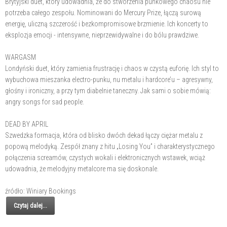
Brytyjski duet, który udowadnia, że do stworzenia punkowego chaosu nie
potrzeba całego zespołu. Nominowani do Mercury Prize, łączą surową
energię, uliczną szczerość i bezkompromisowe brzmienie. Ich koncerty to
eksplozja emocji - intensywne, nieprzewidywalne i do bólu prawdziwe.
WARGASM
Londyński duet, który zamienia frustrację i chaos w czystą euforię. Ich styl to
wybuchowa mieszanka electro-punku, nu metalu i hardcore’u – agresywny,
głośny i ironiczny, a przy tym diabelnie taneczny. Jak sami o sobie mówią:
angry songs for sad people.
DEAD BY APRIL
Szwedzka formacja, która od blisko dwóch dekad łączy ciężar metalu z
popową melodyką. Zespół znany z hitu „Losing You” i charakterystycznego
połączenia screamów, czystych wokali i elektronicznych wstawek, wciąż
udowadnia, że melodyjny metalcore ma się doskonale.
źródło: Winiary Bookings
Czytaj dalej...