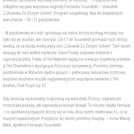
odbędzie się gala wręczenia nagrody Festiwalu Soundedit – statuetek
„Człowieka Ze Złotym Uchem”. Program uzupełniają dwa dni bezpłatnych
warsztatów – 20 i 21 października.
- W październiku w Łodzi spotykają się ludzie, którzy kochają muzykę, nie
tylko by jej słuchać, ale i tworzyć. Od 17 lat Soundedit gromadzi tych, którzy
wiedzą, że za każdą wielką płytą stoi „Człowiek Ze Złotym Uchem”. Tym razem
wracają do nas wielkie nazwiska: Gavin Friday zaśpiewa materiał z
najnowszej płyty, Fields of the Nephilim wyjdą na scenę po trzyletniej przerwie,
a The Chameleons wystąpią w Polsce po raz pierwszy. Pomimo zimnego
października w Wytwórni będzie gorąco – pełne pasji, kuluarowe rozmowy,
wspólne słuchanie muzyki nagrywanej przez współpracowników z The
Beatles, Pink Floyd czy U2.
Gdy skończą się koncerty, rozpoczną się warsztaty. Polscy i zagraniczni
mistrzowie pokażą, jak naprawdę powstaje dźwięk. To nie jest zwykły festiwal
– to spotkanie przyjaciół, którzy raz w roku chcą razem celebrować to, co w
muzyce najważniejsze. Przyjdźcie, bo razem jesteśmy muzyką. – mówi Maciej
Werk, dyrektor Festiwalu Soundedit