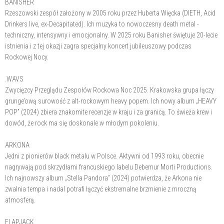
BANISHER
Rzeszowski zespół założony w 2005 roku przez Huberta Więcka (DIETH, Acid
Drinkers live, ex-Decapitated). Ich muzyka to nowoczesny death metal -
techniczny, intensywny i emocjonalny. W 2025 roku Banisher świętuje 20-lecie
istnienia i z tej okazji zagra specjalny koncert jubileuszowy podczas
Rockowej Nocy.
.WAVS
Zwycięzcy Przeglądu Zespołów Rockowa Noc 2025. Krakowska grupa łączy
grunge’ową surowość z alt-rockowym heavy popem. Ich nowy album „HEAVY
POP” (2024) zbiera znakomite recenzje w kraju i za granicą. To świeża krew i
dowód, że rock ma się doskonale w młodym pokoleniu.
ARKONA
Jedni z pionierów black metalu w Polsce. Aktywni od 1993 roku, obecnie
nagrywają pod skrzydłami francuskiego labelu Debemur Morti Productions.
Ich najnowszy album „Stella Pandora” (2024) potwierdza, że Arkona nie
zwalnia tempa i nadal potrafi łączyć ekstremalne brzmienie z mroczną
atmosferą.
FLAPJACK