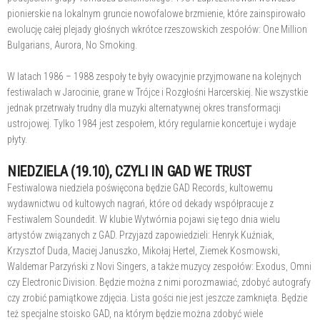
pionierskie na lokalnym gruncie nowofalowe brzmienie, które zainspirowało
ewolucję całej plejady głośnych wkrótce rzeszowskich zespołów: One Million
Bulgarians, Aurora, No Smoking.
W latach 1986 – 1988 zespoły te były owacyjnie przyjmowane na kolejnych
festiwalach w Jarocinie, grane w Trójce i Rozgłośni Harcerskiej. Nie wszystkie
jednak przetrwały trudny dla muzyki alternatywnej okres transformacji
ustrojowej. Tylko 1984 jest zespołem, który regularnie koncertuje i wydaje
płyty.
NIEDZIELA (19.10), CZYLI IN GAD WE TRUST
Festiwalowa niedziela poświęcona będzie GAD Records, kultowemu
wydawnictwu od kultowych nagrań, które od dekady współpracuje z
Festiwalem Soundedit. W klubie Wytwórnia pojawi się tego dnia wielu
artystów związanych z GAD. Przyjazd zapowiedzieli: Henryk Kuźniak,
Krzysztof Duda, Maciej Januszko, Mikołaj Hertel, Ziemek Kosmowski,
Waldemar Parzyński z Novi Singers, a także muzycy zespołów: Exodus, Omni
czy Electronic Division. Będzie można z nimi porozmawiać, zdobyć autografy
czy zrobić pamiątkowe zdjęcia. Lista gości nie jest jeszcze zamknięta. Będzie
też specjalne stoisko GAD, na którym będzie można zdobyć wiele