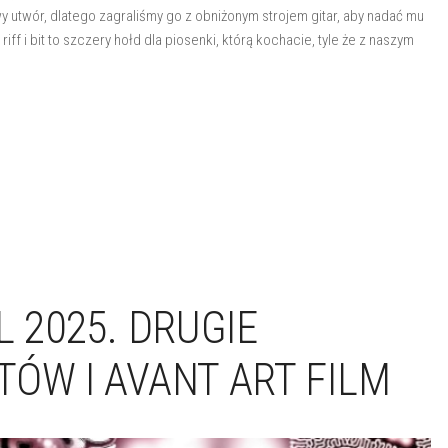
utwór, dlatego zagraliśmy go z obniżonym strojem gitar, aby nadać mu
f i bit to szczery hołd dla piosenki, którą kochacie, tyle że z naszym
L 2025. DRUGIE
ÓW I AVANT ART FILM