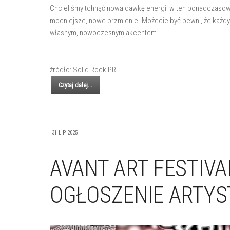
Chcieliśmy tchnąć nową dawkę energii w ten ponadczasowy 
mocniejsze, nowe brzmienie. Możecie być pewni, że każdy rif
własnym, nowoczesnym akcentem."
źródło: Solid Rock PR
Czytaj dalej...
31 LIP 2025
AVANT ART FESTIVA
OGŁOSZENIE ARTYST