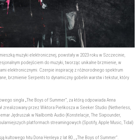
eszką muzyki elektronicznej, powstały w 2023 roku w Szczecinie,
ofesjonalnym podejściem do muzyki, tworząc unikalne brzmienie, w
ami elektronicznymi. Czerpie inspirację z różnorodnego spektrum
hlane, brzmienie Serpents to dynamiczny gobelin warstw i tekstur, który
owego singla „The Boys of Summer", za którą odpowiada Anna
tał zrealizowany przez Wiktora Pieńkosza w Seeker Studio (Netherless,
demar Jędruszak w Nailbomb Audio (Konstelacje, The Sixpounder,
pularniejszych platformach streamingowych (Spotify, Apple Music, Tidal)
ją kultowego hitu Dona Henleya z lat 80., „The Boys of Summer".