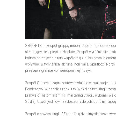
SERPENTS to zespół grający modern/post-metalcore z domi
składający się z pięciu członków. Zespół wyróżnia się pr
którym agresywne gitary współgrają z pulsującymi element
wpływów, w tym takich jak Nine Inch Nails, Spiritbox i Nort
przesuwa granice konwencjonalnej muzyki.
Zespół Serpents zaprezentował właśnie wizualizację do n
Pomierczyk-Wiechnik z rock-it.tv. Wokal na tym singlu zos
Drakwald), natomiast miks i mastering utworu wykonał Wal
Scylla). Utwór jest również dostępny do odsłuchu na najpo
Zespół o nowym singlu: "Z radością dzielimy się naszą wers