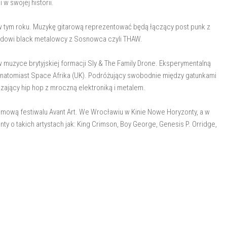
 w swojej historii.
ł w tym roku. Muzykę gitarową reprezentować będą łączący post punk z
ardowi black metalowcy z Sosnowca czyli THAW.
w muzyce brytyjskiej formacji Sly & The Family Drone. Eksperymentalną
natomiast Space Afrika (UK). Podróżujący swobodnie między gatunkami
szający hip hop z mroczną elektroniką i metalem.
 filmową festiwalu Avant Art. We Wrocławiu w Kinie Nowe Horyzonty, a w
o takich artystach jak: King Crimson, Boy George, Genesis P. Orridge,