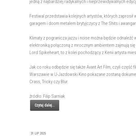
jedną z najbardziej radykalnych i nieprzewidywalnych edycji
Festiwal przedstawia kolejnych artystów, których zaprosi
garagem i doom metalem brytyjczycy z The Shits i awang
Klimaty z pogranicza jazzu i noise można będzie odnaleźć 
elektroniką połączoną z mrocznym ambientem zajmują się 
Lord Spikeheart, to z kolei pochodzący z Kenii artysta mie
Jak co roku odbędzie się także Avant Art Film, czyli część
Warszawie w U-Jazdowski Kino pokazane zostaną dokumenty 
Crass, Tricky czy Blur.
źródło: Filip Sarniak
Czytaj dalej...
31 LIP 2025