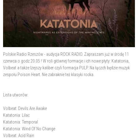
Polskie Radio Rzeszów - audycja ROCK RADIO. Zapraszam już w środę 11
czerwca o godz.20.05 ! W roli głównej formacje i ich nowe płyty: Katatonia,
Volbeat a także lżejszy kaliber czyli formacja PULP. Na łączch będzie muzyk
zespołu Poison Heart. Nie zabraknie też klasyki rocka.
Lista utworów:
Volbeat: Devils Are Awake
Katatonia: Lilac
Katatonia: Temporal
Katatonia: Wind Of No Change
Volbeat: Acid Rain