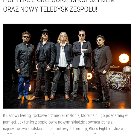
ORAZ NOWY TELEDYSK ZESPOŁU!
Bluesowy feeling, rockowe brzmienie i melodie, które na długo pozostaną w
pamięci. Jak feniks z popiołów w nowym składzie powraca jedna z
najciekawszych polskich blues rockowych formacji, Blues Fighters! Już w