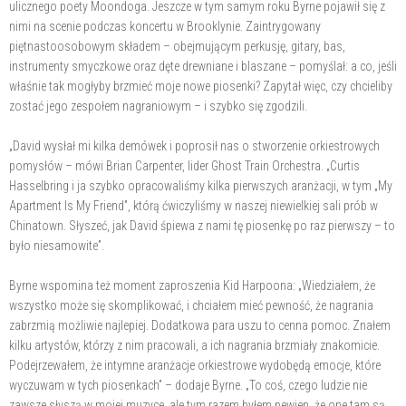
ulicznego poety Moondoga. Jeszcze w tym samym roku Byrne pojawił się z
nimi na scenie podczas koncertu w Brooklynie. Zaintrygowany
piętnastoosobowym składem – obejmującym perkusję, gitary, bas,
instrumenty smyczkowe oraz dęte drewniane i blaszane – pomyślał: a co, jeśli
właśnie tak mogłyby brzmieć moje nowe piosenki? Zapytał więc, czy chcieliby
zostać jego zespołem nagraniowym – i szybko się zgodzili.
„David wysłał mi kilka demówek i poprosił nas o stworzenie orkiestrowych
pomysłów – mówi Brian Carpenter, lider Ghost Train Orchestra. „Curtis
Hasselbring i ja szybko opracowaliśmy kilka pierwszych aranżacji, w tym „My
Apartment Is My Friend”, którą ćwiczyliśmy w naszej niewielkiej sali prób w
Chinatown. Słyszeć, jak David śpiewa z nami tę piosenkę po raz pierwszy – to
było niesamowite”.
Byrne wspomina też moment zaproszenia Kid Harpoona: „Wiedziałem, że
wszystko może się skomplikować, i chciałem mieć pewność, że nagrania
zabrzmią możliwie najlepiej. Dodatkowa para uszu to cenna pomoc. Znałem
kilku artystów, którzy z nim pracowali, a ich nagrania brzmiały znakomicie.
Podejrzewałem, że intymne aranżacje orkiestrowe wydobędą emocje, które
wyczuwam w tych piosenkach” – dodaje Byrne. „To coś, czego ludzie nie
zawsze słyszą w mojej muzyce, ale tym razem byłem pewien, że one tam są.