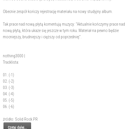
Obecnie zespół kończy rejestrację materiału na nowy studyjny album.
Tak prace nad nową płytą komentują muzycy: "Aktualnie kończymy prace nad
nową płytą, która ukaże się jeszcze w tym roku. Materiał na pewno będzie
mocniejszy, brudniejszy i cięższy od poprzedniej".
nothing3000 |
Tracklista:
01. (-1)
02. (-2)
03. (-3)
04. (-4)
05. (-5)
06. (-6)
źródło: Solid Rock PR
Czytaj dalej...