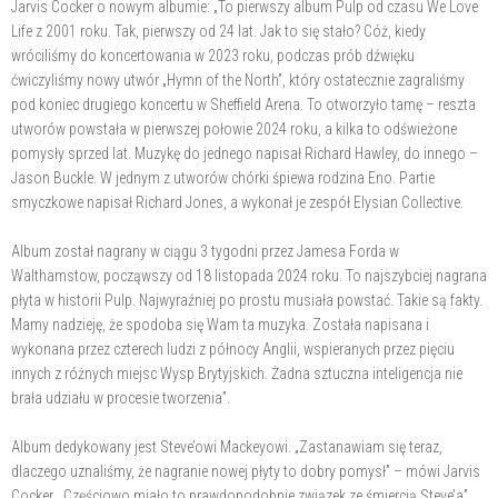
Jarvis Cocker o nowym albumie: „To pierwszy album Pulp od czasu We Love
Life z 2001 roku. Tak, pierwszy od 24 lat. Jak to się stało? Cóż, kiedy
wróciliśmy do koncertowania w 2023 roku, podczas prób dźwięku
ćwiczyliśmy nowy utwór „Hymn of the North”, który ostatecznie zagraliśmy
pod koniec drugiego koncertu w Sheffield Arena. To otworzyło tamę – reszta
utworów powstała w pierwszej połowie 2024 roku, a kilka to odświeżone
pomysły sprzed lat. Muzykę do jednego napisał Richard Hawley, do innego –
Jason Buckle. W jednym z utworów chórki śpiewa rodzina Eno. Partie
smyczkowe napisał Richard Jones, a wykonał je zespół Elysian Collective.
Album został nagrany w ciągu 3 tygodni przez Jamesa Forda w
Walthamstow, począwszy od 18 listopada 2024 roku. To najszybciej nagrana
płyta w historii Pulp. Najwyraźniej po prostu musiała powstać. Takie są fakty.
Mamy nadzieję, że spodoba się Wam ta muzyka. Została napisana i
wykonana przez czterech ludzi z północy Anglii, wspieranych przez pięciu
innych z różnych miejsc Wysp Brytyjskich. Żadna sztuczna inteligencja nie
brała udziału w procesie tworzenia”.
Album dedykowany jest Steve’owi Mackeyowi. „Zastanawiam się teraz,
dlaczego uznaliśmy, że nagranie nowej płyty to dobry pomysł” – mówi Jarvis
Cocker. „Częściowo miało to prawdopodobnie związek ze śmiercią Steve’a”.