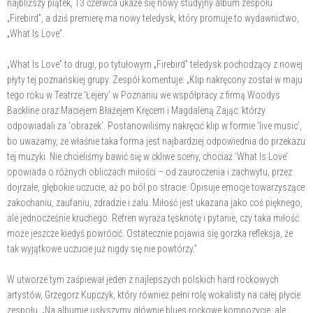
najbliższy piątek, 13 czerwca ukaże się nowy studyjny album zespołu
„Firebird”, a dziś premierę ma nowy teledysk, który promuje to wydawnictwo,
„What Is Love”.
„What Is Love” to drugi, po tytułowym „Firebird” teledysk pochodzący z nowej
płyty tej poznańskiej grupy. Zespół komentuje: „Klip nakręcony został w maju
tego roku w Teatrze ‘Łejery’ w Poznaniu we współpracy z firmą Woodys
Backline oraz Maciejem Błażejem Kręcem i Magdaleną Zając. którzy
odpowiadali za ‘obrazek’. Postanowiliśmy nakręcić klip w formie ‘live music’,
bo uważamy, że właśnie taka forma jest najbardziej odpowiednia do przekazu
tej muzyki. Nie chcieliśmy bawić się w ckliwe sceny, chociaż ‘What Is Love’
opowiada o różnych obliczach miłości – od zauroczenia i zachwytu, przez
dojrzałe, głębokie uczucie, aż po ból po stracie. Opisuje emocje towarzyszące
zakochaniu, zaufaniu, zdradzie i żalu. Miłość jest ukazana jako coś pięknego,
ale jednocześnie kruchego. Refren wyraża tęsknotę i pytanie, czy taka miłość
może jeszcze kiedyś powrócić. Ostatecznie pojawia się gorzka refleksja, że
tak wyjątkowe uczucie już nigdy się nie powtórzy.”
W utworze tym zaśpiewał jeden z najlepszych polskich hard rockowych
artystów, Grzegorz Kupczyk, który również pełni rolę wokalisty na całej płycie
zespołu. „Na albumie usłyszymy głównie blues rockowe kompozycje, ale