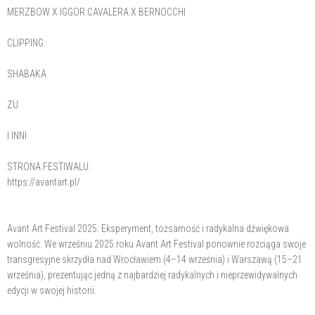
MERZBOW X IGGOR CAVALERA X BERNOCCHI
CLIPPING.
SHABAKA
ZU
I INNI
STRONA FESTIWALU:
https://avantart.pl/
Avant Art Festival 2025: Eksperyment, tożsamość i radykalna dźwiękowa
wolność. We wrześniu 2025 roku Avant Art Festival ponownie rozciąga swoje
transgresyjne skrzydła nad Wrocławiem (4–14 września) i Warszawą (15–21
września), prezentując jedną z najbardziej radykalnych i nieprzewidywalnych
edycji w swojej historii.