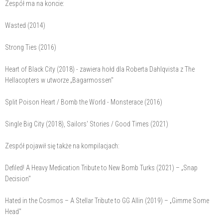
Zespół ma na koncie:
Wasted (2014)
Strong Ties (2016)
Heart of Black City (2018) - zawiera hołd dla Roberta Dahlqvista z The
Hellacopters w utworze „Bagarmossen"
Split Poison Heart / Bomb the World - Monsterace (2016)
Single Big City (2018), Sailors' Stories / Good Times (2021)
Zespół pojawił się także na kompilacjach:
Defiled! A Heavy Medication Tribute to New Bomb Turks (2021) – „Snap
Decision"
Hated in the Cosmos – A Stellar Tribute to GG Allin (2019) – „Gimme Some
Head"