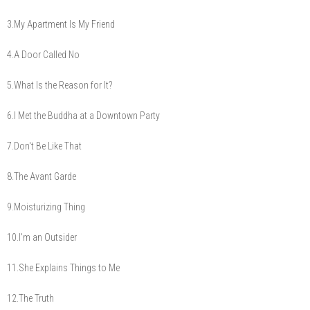
3.My Apartment Is My Friend
4.A Door Called No
5.What Is the Reason for It?
6.I Met the Buddha at a Downtown Party
7.Don't Be Like That
8.The Avant Garde
9.Moisturizing Thing
10.I'm an Outsider
11.She Explains Things to Me
12.The Truth