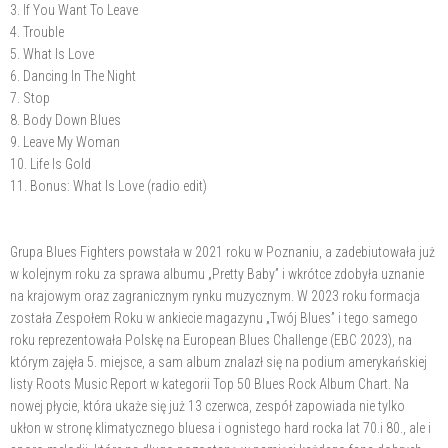
3. If You Want To Leave
4. Trouble
5. What Is Love
6. Dancing In The Night
7. Stop
8. Body Down Blues
9. Leave My Woman
10. Life Is Gold
11. Bonus: What Is Love (radio edit)
Grupa Blues Fighters powstała w 2021 roku w Poznaniu, a zadebiutowała już
w kolejnym roku za sprawa albumu „Pretty Baby” i wkrótce zdobyła uznanie
na krajowym oraz zagranicznym rynku muzycznym. W 2023 roku formacja
została Zespołem Roku w ankiecie magazynu „Twój Blues” i tego samego
roku reprezentowała Polskę na European Blues Challenge (EBC 2023), na
którym zajęła 5. miejsce, a sam album znalazł się na podium amerykańskiej
listy Roots Music Report w kategorii Top 50 Blues Rock Album Chart. Na
nowej płycie, która ukaże się już 13 czerwca, zespół zapowiada nie tylko
ukłon w stronę klimatycznego bluesa i ognistego hard rocka lat 70.i 80., ale i