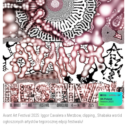
Avant Art Festival 2025: Iggor Cavalera x Merzbow, clipping., Shabaka wsród
ogłoszonych artystów tegorocznej edycji festiwalu!