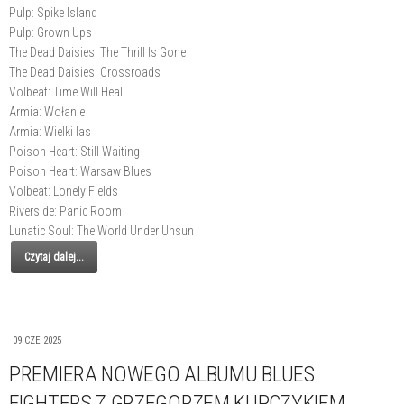
Pulp: Spike Island
Pulp: Grown Ups
The Dead Daisies: The Thrill Is Gone
The Dead Daisies: Crossroads
Volbeat: Time Will Heal
Armia: Wołanie
Armia: Wielki las
Poison Heart: Still Waiting
Poison Heart: Warsaw Blues
Volbeat: Lonely Fields
Riverside: Panic Room
Lunatic Soul: The World Under Unsun
Czytaj dalej...
09 CZE 2025
PREMIERA NOWEGO ALBUMU BLUES
FIGHTERS Z GRZEGORZEM KUPCZYKIEM