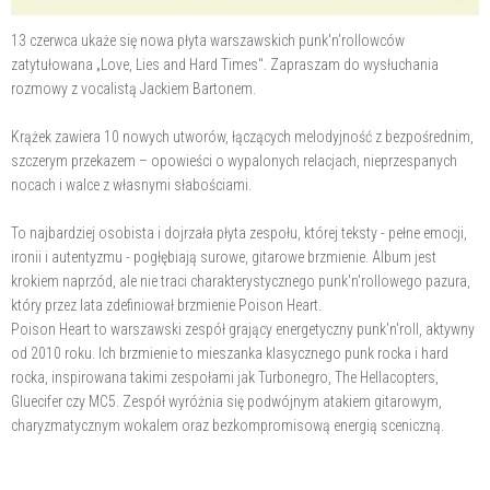
13 czerwca ukaże się nowa płyta warszawskich punk'n'rollowców
zatytułowana „Love, Lies and Hard Times". Zapraszam do wysłuchania
rozmowy z vocalistą Jackiem Bartonem.
Krążek zawiera 10 nowych utworów, łączących melodyjność z bezpośrednim,
szczerym przekazem – opowieści o wypalonych relacjach, nieprzespanych
nocach i walce z własnymi słabościami.
To najbardziej osobista i dojrzała płyta zespołu, której teksty - pełne emocji,
ironii i autentyzmu - pogłębiają surowe, gitarowe brzmienie. Album jest
krokiem naprzód, ale nie traci charakterystycznego punk'n'rollowego pazura,
który przez lata zdefiniował brzmienie Poison Heart.
Poison Heart to warszawski zespół grający energetyczny punk'n'roll, aktywny
od 2010 roku. Ich brzmienie to mieszanka klasycznego punk rocka i hard
rocka, inspirowana takimi zespołami jak Turbonegro, The Hellacopters,
Gluecifer czy MC5. Zespół wyróżnia się podwójnym atakiem gitarowym,
charyzmatycznym wokalem oraz bezkompromisową energią sceniczną.