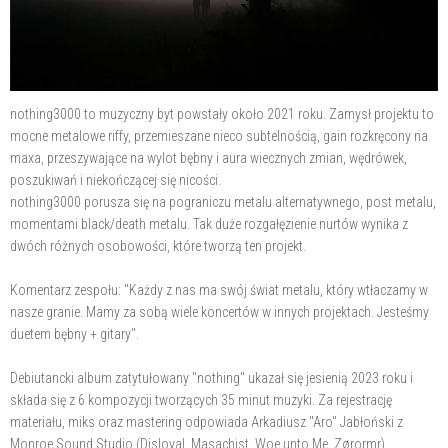
nothing3000 to muzyczny byt powstały około 2021 roku. Zamysł projektu to
mocne metalowe riffy, przemieszane nieco subtelnością, gain rozkręcony na
maxa, przeszywające na wylot bębny i aura wiecznych zmian, wędrówek,
poszukiwań i niekończącej się nicości.
nothing3000 porusza się na pograniczu metalu alternatywnego, post metalu,
momentami black/death metalu. Tak duże rozgałęzienie nurtów wynika z
dwóch różnych osobowości, które tworzą ten projekt.
Komentarz zespołu: "Każdy z nas ma swój świat metalu, który wtłaczamy w
nasze granie. Mamy za sobą wiele koncertów w innych projektach. Jesteśmy
duetem bębny + gitary".
Debiutancki album zatytułowany "nothing" ukazał się jesienią 2023 roku i
składa się z 6 kompozycji tworzących 35 minut muzyki. Za rejestrację
materiału, miks oraz mastering odpowiada Arkadiusz "Aro" Jabłoński z
Monroe Sound Studio (Disloyal, Masachist, Woe unto Me, Zørormr).