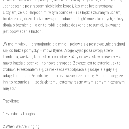
Jednocześnie postrzegam siebie jako kogoś, kto chce być przystępny.
Liczyłem, że Kid Harpoon mi w tym pomoże – i że będzie zaufanym uchem,
bo działo się dużo. Ludzie myślą o producentach głównie jako o tych, którzy
dbają o brzmienie – a on to robił, ale także doskonale rozumiał, jak ważne
jest opowiadanie historii.
„W moim wieku – przynajmniej dla mnie – pojawia się postawa: „nie przejmuj
się, co ludzie pomyślą” – mówi Byrne. „Mogę wyjść poza swoją strefę
komfortu, wiedząc, kim jestem i co robię. Każdy nowy zestaw piosenek – a
nawet każda piosenka – to nowa przygoda. Zawsze jest to pytanie: „jak to
zrobić?”. Przekonałem się, że nie każda współpraca się udaje, ale gdy się
udaje, to dlatego, że potrafię jasno przekazać, czego chcę. Mam nadzieję, że
inni to rozumieją – i że dzięki temu jesteśmy razem w tym samym nieznanym
miejscu”.
Tracklista:
1.Everybody Laughs
2.When We Are Singing