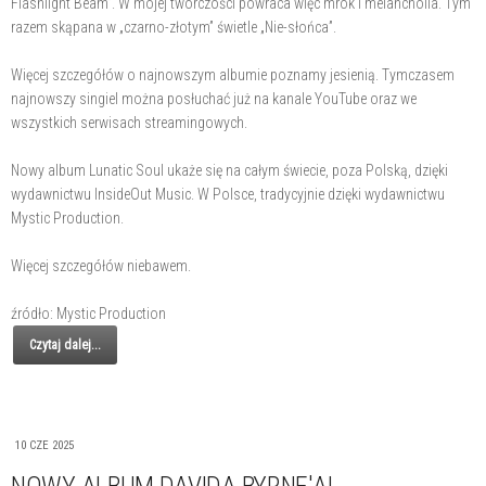
Flashlight Beam”. W mojej twórczości powraca więc mrok i melancholia. Tym
razem skąpana w „czarno-złotym” świetle „Nie-słońca”.
Więcej szczegółów o najnowszym albumie poznamy jesienią. Tymczasem
najnowszy singiel można posłuchać już na kanale YouTube oraz we
wszystkich serwisach streamingowych.
Nowy album Lunatic Soul ukaże się na całym świecie, poza Polską, dzięki
wydawnictwu InsideOut Music. W Polsce, tradycyjnie dzięki wydawnictwu
Mystic Production.
Więcej szczegółów niebawem.
źródło: Mystic Production
Czytaj dalej...
10 CZE 2025