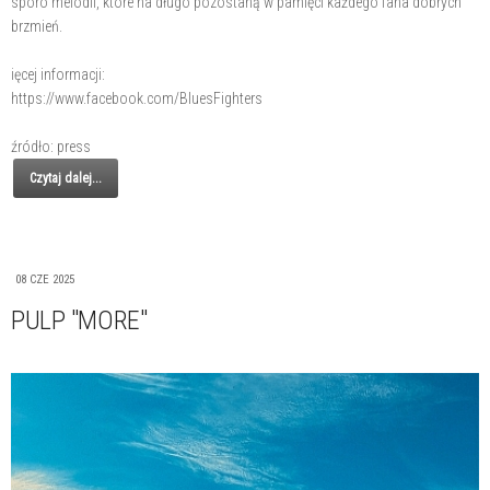
sporo melodii, które na długo pozostaną w pamięci każdego fana dobrych
brzmień.
ięcej informacji:
https://www.facebook.com/BluesFighters
źródło: press
Czytaj dalej...
08 CZE 2025
PULP "MORE"