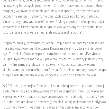
gapią się w sufit, próbują zrozumieć innych, doświadczyć ich emocji – choć
nie wszyscy to robią. Ja próbowałem. Chciałem śpiewać o sprawach, które
mogą się wydawać przygnębiające, ale w taki sposób, by równoważyć je
pozytywną energią – rytmem, melodią. Zwłaszcza pod koniec, kiedy ze St.
Vincent zaczynamy wrzeszczeć i śpiewać. Muzyka potrafi nieść sprzeczności
jednocześnie. Przekonałem się o tym, śpiewając z Robyn na początku tego
roku. Jej piosenki bywają smutne, ale muzyka jest radosna”.
„Zajęło mi chwilę, by zrozumieć, że tak – te piosenki są bardzo osobiste, ale
mają też wyjątkowy punkt widzenia Davida na świat – dodaje Kid Harpoon,
czyli Tom Hull. „Chodzenie po Nowym Jorku i słuchanie dema „Everybody
Laughs” było czystą radością. Sprawiało, że czułem: wszyscy jesteśmy tacy
sami – śmiejemy się, płaczemy i śpiewamy. To, co rezonuje z wieloma
słuchaczami, to poczucie humoru Davida. Rozumie absurd tego wszystkiego,
a jego osobiste obserwacje są jednocześnie jego spojrzeniem na świat”.
W 2023 roku, gdy projekt American Utopia dobiegł końca – po transformacji
z albumu w trasę koncertową, broadwayowski spektakl i film HBO w reżyserii
Spike’a Lee – Byrne zaczął spisywać pomysły: rytmy, akordy, melodie. „Przez
te trudne trzy lata dużo gotowałem (głównie kuchnię meksykańską i indyjską)
i dużo rysowałem – wspomina. „Zacząłem też zbierać muzyczne szkice i