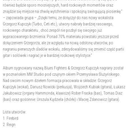
również będzie sporo mocniejszych, hard rockowych momentów oraz
znajdzie się miejsce na chwilę wytchnienia i spokojną swingującą piosenkę.”
– zapowiada grupa – „Dzięki temu, że dołączył do nas nowy wokalista
Grzegorz Kupczyk (Turbo, Ceti etc.), utwory nabrały bardziej rasowego,
rockowego charakteru , choć zespół nie pozbył się swojego już
wypracowanego brzmienia. Ponad 70% materiału powstało jeszcze przed
dołączeniem Grzegorza, ale ze względu na nową odsłonę utworów, po
nagraniu pierwszych śladów wokalu, zdecydowaliśmy się zmienić część partii
gitar i solówek i nagrać je w bardziej rockowej stylistyce.”
Album sygnowany nazwą Blues Fighters & Grzegorz Kupczyk nagrany został
w poznańskim MM Studio pod czujnym okiem Przemysława Ślużyńskiego.
Nad swoim nowym dziełem formacja pracowała w składzie: Grzegorz
Kupczyk (wokal), Dariusz Nowicki (perkusja), Wojciech Kubiak (gitara), Łukasz
Jakubowicz (organy Hammonda, klawisze) Rober Fraska (bas), Tomas Diaz
(bas) oraz gościnnie: Urszula Kądziela (chórki) i Maciej Zdanowicz (gitara).
Lista utworów:
1. Firebird
2. Reign