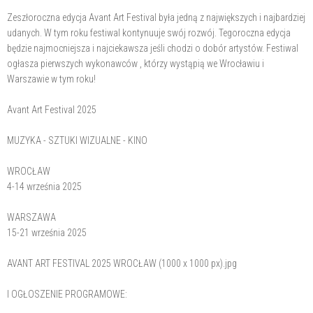
Zeszłoroczna edycja Avant Art Festival była jedną z największych i najbardziej
udanych. W tym roku festiwal kontynuuje swój rozwój. Tegoroczna edycja
będzie najmocniejsza i najciekawsza jeśli chodzi o dobór artystów. Festiwal
ogłasza pierwszych wykonawców , którzy wystąpią we Wrocławiu i
Warszawie w tym roku!
Avant Art Festival 2025
MUZYKA - SZTUKI WIZUALNE - KINO
WROCŁAW
4-14 września 2025
WARSZAWA
15-21 września 2025
AVANT ART FESTIVAL 2025 WROCŁAW (1000 x 1000 px).jpg
I OGŁOSZENIE PROGRAMOWE: