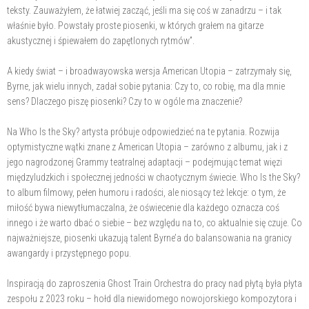
teksty. Zauważyłem, że łatwiej zacząć, jeśli ma się coś w zanadrzu – i tak
właśnie było. Powstały proste piosenki, w których grałem na gitarze
akustycznej i śpiewałem do zapętlonych rytmów”.
A kiedy świat – i broadwayowska wersja American Utopia – zatrzymały się,
Byrne, jak wielu innych, zadał sobie pytania: Czy to, co robię, ma dla mnie
sens? Dlaczego piszę piosenki? Czy to w ogóle ma znaczenie?
Na Who Is the Sky? artysta próbuje odpowiedzieć na te pytania. Rozwija
optymistyczne wątki znane z American Utopia – zarówno z albumu, jak i z
jego nagrodzonej Grammy teatralnej adaptacji – podejmując temat więzi
międzyludzkich i społecznej jedności w chaotycznym świecie. Who Is the Sky?
to album filmowy, pełen humoru i radości, ale niosący też lekcje: o tym, że
miłość bywa niewytłumaczalna, że oświecenie dla każdego oznacza coś
innego i że warto dbać o siebie – bez względu na to, co aktualnie się czuje. Co
najważniejsze, piosenki ukazują talent Byrne’a do balansowania na granicy
awangardy i przystępnego popu.
Inspiracją do zaproszenia Ghost Train Orchestra do pracy nad płytą była płyta
zespołu z 2023 roku – hołd dla niewidomego nowojorskiego kompozytora i