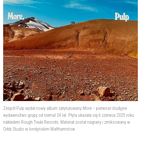
Zespół Pulp wydał nowy album zatytułowany More – pierwsze studyjne
wydawnictwo grupy od niemal 24 lat. Płyta ukazała się 6 czerwca 2025 roku
nakładem Rough Trade Records. Materiał został nagrany i zmiksowany w
Orbb Studio w londyńskim Walthamstow.