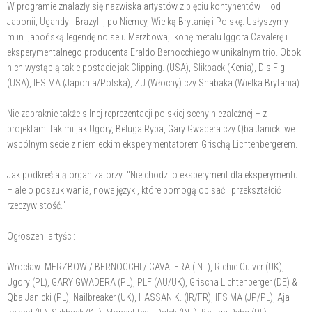
W programie znalazły się nazwiska artystów z pięciu kontynentów – od
Japonii, Ugandy i Brazylii, po Niemcy, Wielką Brytanię i Polskę. Usłyszymy
m.in. japońską legendę noise'u Merzbowa, ikonę metalu Iggora Cavalerę i
eksperymentalnego producenta Eraldo Bernocchiego w unikalnym trio. Obok
nich wystąpią takie postacie jak Clipping. (USA), Slikback (Kenia), Dis Fig
(USA), IFS MA (Japonia/Polska), ZU (Włochy) czy Shabaka (Wielka Brytania).
Nie zabraknie także silnej reprezentacji polskiej sceny niezależnej – z
projektami takimi jak Ugory, Beluga Ryba, Gary Gwadera czy Qba Janicki we
wspólnym secie z niemieckim eksperymentatorem Grischą Lichtenbergerem.
Jak podkreślają organizatorzy: "Nie chodzi o eksperyment dla eksperymentu
– ale o poszukiwania, nowe języki, które pomogą opisać i przekształcić
rzeczywistość."
Ogłoszeni artyści:
Wrocław: MERZBOW / BERNOCCHI / CAVALERA (INT), Richie Culver (UK),
Ugory (PL), GARY GWADERA (PL), PLF (AU/UK), Grischa Lichtenberger (DE) &
Qba Janicki (PL), Nailbreaker (UK), HASSAN K. (IR/FR), IFS MA (JP/PL), Aja