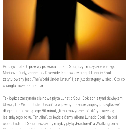
Po pięciu latach przerwy powraca Lunatic Soul, czyli muzyczne eter ego
Mariusza Dudy, znanego z Riverside. Najnowszy singiel Lunatic Soul
zatytułowany jest „The World Under Unsun” i jest już dostępny w sieci. Oto co
o singlu mówi sam autor:
Tak będzie zaczynała się nowa płyta Lunatic Soul. Dokładnie tymi dźwiękami.
Utwór „The World Under Unsun” to w pewnym sensie „napisy początkowe”
długiego, bo trwającego 90 minut, „filmu muzycznego”, który ukaże się
jesienią tego roku. Ten „film”, to będzie ósmy album Lunatic Soul. Na osi
czasu historii LS - umieszczony między płytą „Fractured” a „Walking on a