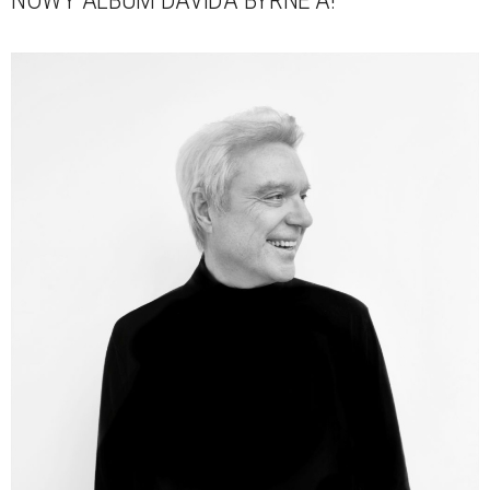
NOWY ALBUM DAVIDA BYRNE'A!