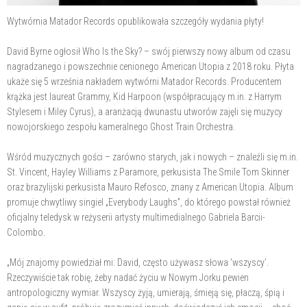
Wytwórnia Matador Records opublikowała szczegóły wydania płyty!
David Byrne ogłosił Who Is the Sky? – swój pierwszy nowy album od czasu
nagradzanego i powszechnie cenionego American Utopia z 2018 roku. Płyta
ukaże się 5 września nakładem wytwórni Matador Records. Producentem
krążka jest laureat Grammy, Kid Harpoon (współpracujący m.in. z Harrym
Stylesem i Miley Cyrus), a aranżacją dwunastu utworów zajęli się muzycy
nowojorskiego zespołu kameralnego Ghost Train Orchestra.
Wśród muzycznych gości – zarówno starych, jak i nowych – znaleźli się m.in.
St. Vincent, Hayley Williams z Paramore, perkusista The Smile Tom Skinner
oraz brazylijski perkusista Mauro Refosco, znany z American Utopia. Album
promuje chwytliwy singiel „Everybody Laughs”, do którego powstał również
oficjalny teledysk w reżyserii artysty multimedialnego Gabriela Barcii-
Colombo.
„Mój znajomy powiedział mi: David, często używasz słowa 'wszyscy’.
Rzeczywiście tak robię, żeby nadać życiu w Nowym Jorku pewien
antropologiczny wymiar. Wszyscy żyją, umierają, śmieją się, płaczą, śpią i