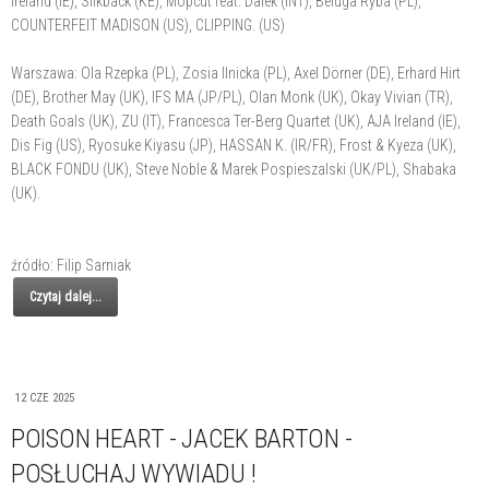
Ireland (IE), Slikback (KE), Mopcut feat. Dälek (INT), Beluga Ryba (PL),
COUNTERFEIT MADISON (US), CLIPPING. (US)
Warszawa: Ola Rzepka (PL), Zosia Ilnicka (PL), Axel Dörner (DE), Erhard Hirt
(DE), Brother May (UK), IFS MA (JP/PL), Olan Monk (UK), Okay Vivian (TR),
Death Goals (UK), ZU (IT), Francesca Ter-Berg Quartet (UK), AJA Ireland (IE),
Dis Fig (US), Ryosuke Kiyasu (JP), HASSAN K. (IR/FR), Frost & Kyeza (UK),
BLACK FONDU (UK), Steve Noble & Marek Pospieszalski (UK/PL), Shabaka
(UK).
źródło: Filip Sarniak
Czytaj dalej...
12 CZE 2025
POISON HEART - JACEK BARTON -
POSŁUCHAJ WYWIADU !