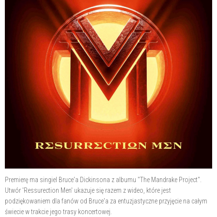
Premierę ma singiel Bruce'a Dickinsona z albumu "The Mandrake Project".
Utwór 'Ressurection Men' ukazuje się razem z wideo, które jest
podziękowaniem dla fanów od Bruce'a za entuzjastyczne przyjęcie na całym
świecie w trakcie jego trasy koncertowej.