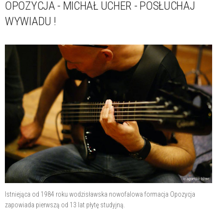
OPOZYCJA - MICHAŁ UCHER - POSŁUCHAJ
WYWIADU !
Istniejąca od 1984 roku wodzisławska nowofalowa formacja Opozycja
zapowiada pierwszą od 13 lat płytę studyjną.