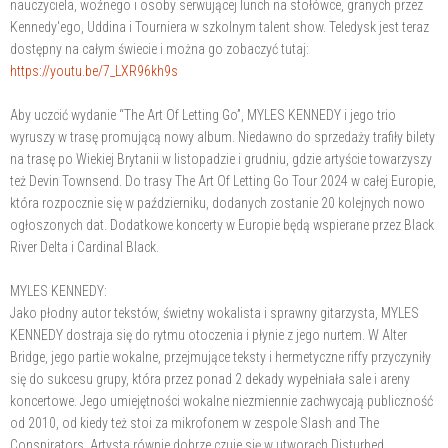
nauczyciela, woźnego i osoby serwującej lunch na stołówce, granych przez
Kennedy'ego, Uddina i Tourniera w szkolnym talent show. Teledysk jest teraz
dostępny na całym świecie i można go zobaczyć tutaj:
https://youtu.be/7_LXR96kh9s
Aby uczcić wydanie “The Art Of Letting Go”, MYLES KENNEDY i jego trio
wyruszy w trasę promującą nowy album. Niedawno do sprzedaży trafiły bilety
na trasę po Wiekiej Brytanii w listopadzie i grudniu, gdzie artyście towarzyszy
też Devin Townsend. Do trasy The Art Of Letting Go Tour 2024 w całej Europie,
która rozpocznie się w październiku, dodanych zostanie 20 kolejnych nowo
ogłoszonych dat. Dodatkowe koncerty w Europie będą wspierane przez Black
River Delta i Cardinal Black.
MYLES KENNEDY:
Jako płodny autor tekstów, świetny wokalista i sprawny gitarzysta, MYLES
KENNEDY dostraja się do rytmu otoczenia i płynie z jego nurtem. W Alter
Bridge, jego partie wokalne, przejmujące teksty i hermetyczne riffy przyczyniły
się do sukcesu grupy, która przez ponad 2 dekady wypełniała sale i areny
koncertowe. Jego umiejętności wokalne niezmiennie zachwycają publiczność
od 2010, od kiedy też stoi za mikrofonem w zespole Slash and The
Conspirators. Artysta równie dobrze czuje się w utworach Disturbed,