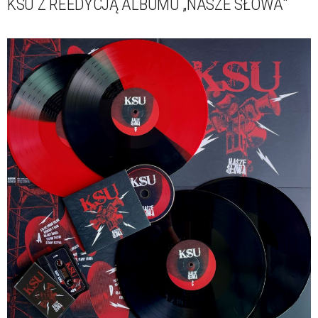
KSU Z REEDYCJĄ ALBUMU „NASZE SŁOWA"