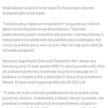
Singiel ukazuje się także w formie singla CD z bonusowymi utworami,
dostępnymi tylko na tym krążku.
"Trasa była jedną z najlepszych mojej karierze" swoją pierwszą od dwóch
dekad solową trasę podsumował Bruce Dickinson "Zespół był
podekscytowany każdym z koncertów, więc graliśmy z ogromną radością. A
reakcja publiczności gdziekolwiek się pojawiliśmy była oszałamiająca, bez
różnicy czy graliśmy utwory stare czy nowe. Więc nie mogę się doczekać jak
znów będę występował."
Najnowszy singiel Bruce'a Dickinsona 'Resurrection Men' ukazuje się w
limitowanej wersji CD dzięki wytwórni BMG. Do utworu powstało wideo, które
jest podsumowaniem trasy koncertowej i drogi która rozpoczęła się 12
kwietnia w Los Angeles w USA, a zakończyła 21 lipca w Grecji, koncertem w
Atenach. W sumie zespół zagrał w jej trakcie dla 350 000 osób!
"To wideo jest moim osobistym podziękowaniem dla wszystkich, którzy
przyszli nas zobaczyć - na festiwalach, w klubach, teatrach czy arenach. I kto
powiedział że metalowa publiczność nie doceni theremina, bongosów i