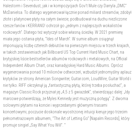
Halestorm i Sevendust, jak i w kompozycjach Gov't Mule czy Darryla „DMC”
McDanielsa. To dlatego wygenerował łącznie ponad miliard streamów, zdobył
złote i platynowe płyty na całym świecie, podbudował na duchu niezliczone
rzesze fanów i KERRANG! ochrzcił go „jednym z najlepszych wokalistów
rockowych”. Dlatego też wytyczył sobie własną ścieżkę. W 2021 premierę
miała jego ostania płyta, “Ides of March”. W sumie album osiągnął
imponującą liczbę czterech debiutów na pierwszym miejscu w trzech krajach,
w takich zestawieniach jak Billboard US Top Current Hard Music Chart, na
brytyjskiej liście bestsellerów albumów rockowych i metalowych, na Official
Independent Album Chart, oraz kanadyjskiej Hard Music Albums. Oprócz
wygenerowania ponad 10 milionów odtworzeń, wzbudził jednomyślny aplauz
krytyków ze strony American Songwriter, Guitar.com, LoudWire, Guitar World i
nie tylko. RIFF okrzyknął ją „fantastyczną płytą, której trzeba posłuchać”, a
magazyn Classic Rock przyznał jej „4,5 z 5 gwiazdek”, stwierdzając dalej: „Idy
marcowe potwierdzają, że Myles Kennedy jest muzyczną potęgą”. Z dwoma
solowymi płytami na koncie i wyprzedanymi głównymi trasami
koncertowymi, poczucie doskonale wyostrzonej intuicji kieruje jego trzecim
pełnometrażowym albumem, “The Art of Letting Go” [Napalm Records], który
promuje singiel „Say What You Will”. "