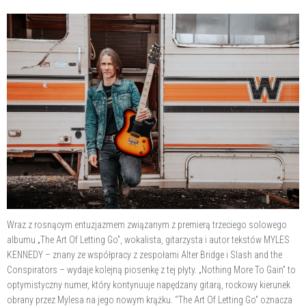
Wraz z rosnącym entuzjazmem związanym z premierą trzeciego solowego
albumu „The Art Of Letting Go”, wokalista, gitarzysta i autor tekstów MYLES
KENNEDY – znany ze współpracy z zespołami Alter Bridge i Slash and the
Conspirators – wydaje kolejną piosenkę z tej płyty. „Nothing More To Gain” to
optymistyczny numer, który kontynuuje napędzany gitarą, rockowy kierunek
obrany przez Mylesa na jego nowym krążku. “The Art Of Letting Go” oznacza