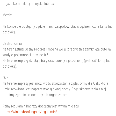
dojazd komunikacją miejską lub taxi.
Merch:
Na koncercie dostępny będzie merch zespołów, płacić będzie można kartą lub
gotówką.
Gastronomia:
Na teren Letniej Sceny Progresji można wejść z fabrycznie zamkniętą butelką
wody o pojemności max. do 0,5l.
Na terenie imprezy działają bary oraz punkty z jedzeniem, (płatność kartą lub
gotówką).
OzN:
Na terenie imprezy jest możliwość skorzystania z platformy dla OzN, która
umiejscowiona jest naprzeciwko głównej sceny. Chęć skorzystania z niej
prosimy zgłosić do ochrony lub organizatora.
Pełny regulamin imprezy dostępny jest w tym miejscu:
https://winiarybookings.pl/regulamin/