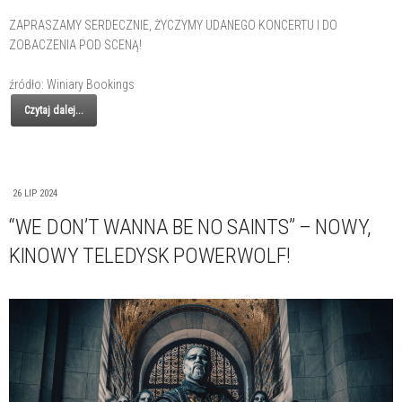
ZAPRASZAMY SERDECZNIE, ŻYCZYMY UDANEGO KONCERTU I DO
ZOBACZENIA POD SCENĄ!
źródło: Winiary Bookings
Czytaj dalej...
26 LIP 2024
“WE DON’T WANNA BE NO SAINTS” – NOWY,
KINOWY TELEDYSK POWERWOLF!