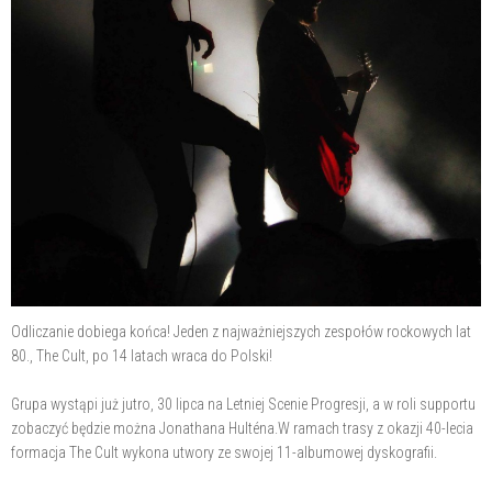
Odliczanie dobiega końca! Jeden z najważniejszych zespołów rockowych lat
80., The Cult, po 14 latach wraca do Polski!
Grupa wystąpi już jutro, 30 lipca na Letniej Scenie Progresji, a w roli supportu
zobaczyć będzie można Jonathana Hulténa.W ramach trasy z okazji 40-lecia
formacja The Cult wykona utwory ze swojej 11-albumowej dyskografii.