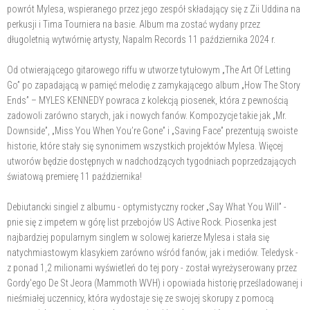
powrót Mylesa, wspieranego przez jego zespół składający się z Zii Uddina na
perkusji i Tima Tourniera na basie. Album ma zostać wydany przez
długoletnią wytwórnię artysty, Napalm Records 11 października 2024 r.
Od otwierającego gitarowego riffu w utworze tytułowym „The Art Of Letting
Go” po zapadającą w pamięć melodię z zamykającego album „How The Story
Ends” – MYLES KENNEDY powraca z kolekcją piosenek, która z pewnością
zadowoli zarówno starych, jak i nowych fanów. Kompozycje takie jak „Mr.
Downside”, „Miss You When You’re Gone” i „Saving Face” prezentują swoiste
historie, które stały się synonimem wszystkich projektów Mylesa. Więcej
utworów będzie dostępnych w nadchodzących tygodniach poprzedzających
światową premierę 11 października!
Debiutancki singiel z albumu - optymistyczny rocker „Say What You Will” -
pnie się z impetem w górę list przebojów US Active Rock. Piosenka jest
najbardziej popularnym singlem w solowej karierze Mylesa i stała się
natychmiastowym klasykiem zarówno wśród fanów, jak i mediów. Teledysk -
z ponad 1,2 milionami wyświetleń do tej pory - został wyreżyserowany przez
Gordy'ego De St Jeora (Mammoth WVH) i opowiada historię prześladowanej i
nieśmiałej uczennicy, która wydostaje się ze swojej skorupy z pomocą