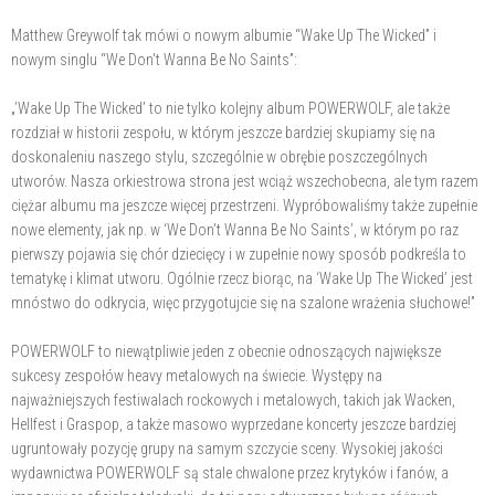
Matthew Greywolf tak mówi o nowym albumie “Wake Up The Wicked” i
nowym singlu “We Don't Wanna Be No Saints”:
„’Wake Up The Wicked’ to nie tylko kolejny album POWERWOLF, ale także
rozdział w historii zespołu, w którym jeszcze bardziej skupiamy się na
doskonaleniu naszego stylu, szczególnie w obrębie poszczególnych
utworów. Nasza orkiestrowa strona jest wciąż wszechobecna, ale tym razem
ciężar albumu ma jeszcze więcej przestrzeni. Wypróbowaliśmy także zupełnie
nowe elementy, jak np. w ‘We Don’t Wanna Be No Saints’, w którym po raz
pierwszy pojawia się chór dziecięcy i w zupełnie nowy sposób podkreśla to
tematykę i klimat utworu. Ogólnie rzecz biorąc, na ‘Wake Up The Wicked’ jest
mnóstwo do odkrycia, więc przygotujcie się na szalone wrażenia słuchowe!”
POWERWOLF to niewątpliwie jeden z obecnie odnoszących największe
sukcesy zespołów heavy metalowych na świecie. Występy na
najważniejszych festiwalach rockowych i metalowych, takich jak Wacken,
Hellfest i Graspop, a także masowo wyprzedane koncerty jeszcze bardziej
ugruntowały pozycję grupy na samym szczycie sceny. Wysokiej jakości
wydawnictwa POWERWOLF są stale chwalone przez krytyków i fanów, a