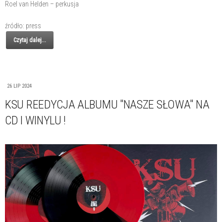
Roel van Helden – perkusja
źródło: press
Czytaj dalej...
26 LIP 2024
KSU REEDYCJA ALBUMU "NASZE SŁOWA" NA
CD I WINYLU !