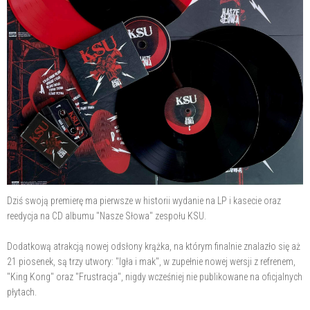
Dziś swoją premierę ma pierwsze w historii wydanie na LP i kasecie oraz
reedycja na CD albumu "Nasze Słowa" zespołu KSU.
Dodatkową atrakcją nowej odsłony krążka, na którym finalnie znalazło się aż
21 piosenek, są trzy utwory: "Igła i mak", w zupełnie nowej wersji z refrenem,
"King Kong" oraz "Frustracja", nigdy wcześniej nie publikowane na oficjalnych
płytach.