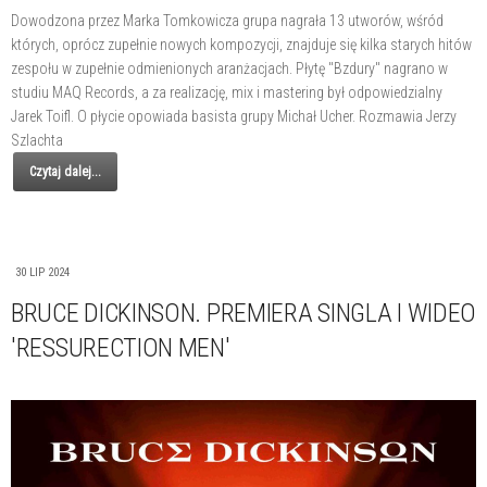
Dowodzona przez Marka Tomkowicza grupa nagrała 13 utworów, wśród
których, oprócz zupełnie nowych kompozycji, znajduje się kilka starych hitów
zespołu w zupełnie odmienionych aranżacjach. Płytę "Bzdury" nagrano w
studiu MAQ Records, a za realizację, mix i mastering był odpowiedzialny
Jarek Toifl. O płycie opowiada basista grupy Michał Ucher. Rozmawia Jerzy
Szlachta
Czytaj dalej...
30 LIP 2024
BRUCE DICKINSON. PREMIERA SINGLA I WIDEO
'RESSURECTION MEN'