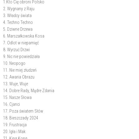
1.Kto Cię obroni Polsko
2. Wygnany z Raju
3. Władcy świata
4. Techno Techno
5. Dziwne Drzewa
6. Marszałkowska Kosa
7. Odlot w niepamięć
8. Wyrzuć Drzwi
9. Nic nie powiedziała
10. Neopogo
11. Nie miej złudzeń
12. Awaria Obrazu
13. Wuje, Wuje
14. Dobre Rady, Mądre Zdania
15. Nasze Słowa
16. Cjanci
17. Poza światem Słów
18. Bieszczady 2024
19. Frustracja
20. Igła i Mak
21. King Kong