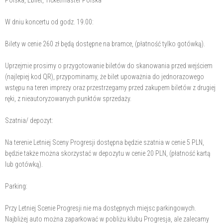
Polska, Ebilet, Ticketmaster Polska
W dniu koncertu od godz. 19.00:
Bilety w cenie 260 zł będą dostępne na bramce, (płatność tylko gotówką).
Uprzejmie prosimy o przygotowanie biletów do skanowania przed wejściem
(najlepiej kod QR), przypominamy, że bilet upoważnia do jednorazowego
wstępu na teren imprezy oraz przestrzegamy przed zakupem biletów z drugiej
ręki, z nieautoryzowanych punktów sprzedaży.
Szatnia/ depozyt:
Na terenie Letniej Sceny Progresji dostępna będzie szatnia w cenie 5 PLN,
będzie także można skorzystać w depozytu w cenie 20 PLN, (płatność kartą
lub gotówką).
Parking:
Przy Letniej Scenie Progresji nie ma dostępnych miejsc parkingowych.
Najbliżej auto można zaparkować w pobliżu klubu Progresja, ale zalecamy