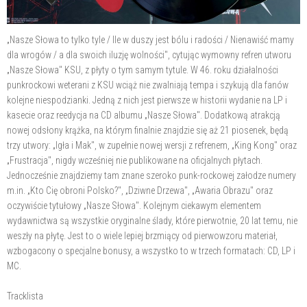
„Nasze Słowa to tylko tyle / Ile w duszy jest bólu i radości / Nienawiść mamy
dla wrogów / a dla swoich iluzję wolności", cytując wymowny refren utworu
„Nasze Słowa" KSU, z płyty o tym samym tytule. W 46. roku działalności
punkrockowi weterani z KSU wciąż nie zwalniają tempa i szykują dla fanów
kolejne niespodzianki. Jedną z nich jest pierwsze w historii wydanie na LP i
kasecie oraz reedycja na CD albumu „Nasze Słowa". Dodatkową atrakcją
nowej odsłony krążka, na którym finalnie znajdzie się aż 21 piosenek, będą
trzy utwory: „Igła i Mak", w zupełnie nowej wersji z refrenem, „King Kong" oraz
„Frustracja", nigdy wcześniej nie publikowane na oficjalnych płytach.
Jednocześnie znajdziemy tam znane szeroko punk-rockowej załodze numery
m.in. „Kto Cię obroni Polsko?", „Dziwne Drzewa", „Awaria Obrazu" oraz
oczywiście tytułowy „Nasze Słowa". Kolejnym ciekawym elementem
wydawnictwa są wszystkie oryginalne ślady, które pierwotnie, 20 lat temu, nie
weszły na płytę. Jest to o wiele lepiej brzmiący od pierwowzoru materiał,
wzbogacony o specjalne bonusy, a wszystko to w trzech formatach: CD, LP i
MC.
Tracklista