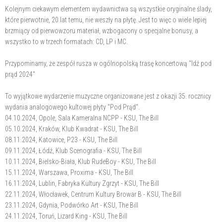
Kolejnym ciekawym elementem wydawnictwa są wszystkie oryginalne ślady,
które pierwotnie, 20 lat temu, nie weszły na płytę. Jest to więc o wiele lepiej
brzmiący od pierwowzoru materiał, wzbogacony o specjalne bonusy, a
wszystko to w trzech formatach: CD, LP i MC.
Przypominamy, że zespół rusza w ogólnopolską trasę koncertową "Idź pod
prąd 2024"
To wyjątkowe wydarzenie muzyczne organizowane jest z okazji 35. rocznicy
wydania analogowego kultowej płyty "Pod Prąd".
04.10.2024, Opole, Sala Kameralna NCPP - KSU, The Bill
05.10.2024, Kraków, Klub Kwadrat - KSU, The Bill
08.11.2024, Katowice, P23 - KSU, The Bill
09.11.2024, Łódź, Klub Scenografia - KSU, The Bill
10.11.2024, Bielsko-Biała, Klub RudeBoy - KSU, The Bill
15.11.2024, Warszawa, Proxima - KSU, The Bill
16.11.2024, Lublin, Fabryka Kultury Zgrzyt - KSU, The Bill
22.11.2024, Włocławek, Centrum Kultury Browar B - KSU, The Bill
23.11.2024, Gdynia, Podwórko Art - KSU, The Bill
24.11.2024, Toruń, Lizard King - KSU, The Bill