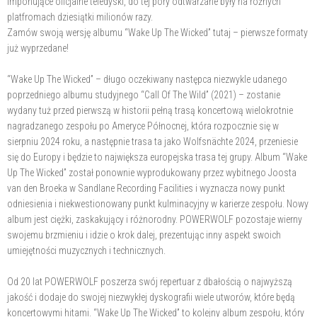
imponujące oficjalne teledyski, do tej pory odtwarzane były na różnych
platfromach dziesiątki milionów razy.
Zamów swoją wersję albumu “Wake Up The Wicked” tutaj – pierwsze formaty
już wyprzedane!
“Wake Up The Wicked” – długo oczekiwany następca niezwykle udanego
poprzedniego albumu studyjnego “Call Of The Wild” (2021) – zostanie
wydany tuż przed pierwszą w historii pełną trasą koncertową wielokrotnie
nagradzanego zespołu po Ameryce Północnej, która rozpocznie się w
sierpniu 2024 roku, a następnie trasa ta jako Wolfsnächte 2024, przeniesie
się do Europy i będzie to największa europejska trasa tej grupy. Album “Wake
Up The Wicked” został ponownie wyprodukowany przez wybitnego Joosta
van den Broeka w Sandlane Recording Facilities i wyznacza nowy punkt
odniesienia i niekwestionowany punkt kulminacyjny w karierze zespołu. Nowy
album jest ciężki, zaskakujący i różnorodny. POWERWOLF pozostaje wierny
swojemu brzmieniu i idzie o krok dalej, prezentując inny aspekt swoich
umiejętności muzycznych i technicznych.
Od 20 lat POWERWOLF poszerza swój repertuar z dbałością o najwyższą
jakość i dodaje do swojej niezwykłej dyskografii wiele utworów, które będą
koncertowymi hitami. “Wake Up The Wicked” to kolejny album zespołu, który