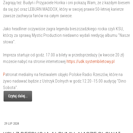
Zagrają też: Budyń i Przyjaciele Hońka i oni pokażą Wam, że z każdym biesem
da się żyć oraz LEBURN MADDOX, który w swojej prawie 50-letniej karierze
zawsze zachwyca fanów na całym świecie.
Jako headliner oczywiście zagra legenda bieszczadzkiego rocka czyli KSU,
którzy za sprawą Mystic Production niedawno wydali reedycję albumu "Nasze
słowa".
Impreza startuje od godz. 17.00 a bilety w przedsprzedaży (w kwocie 20 zł)
możecie nabyć na stronie internetowej
https://udk.systembiletowy.pl
P
atronat medialny na festiwalem objęło Polskie Radio Rzeszów, które na
żywo nadawać będzie z Ustrzyk Dolnych w godz.12.20 -15.00 audycję "Dino
Sobota".
Czytaj dalej...
29 LIP 2024