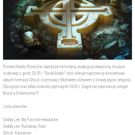
Polskie Radio Rzeszów zaprasza na kolejną audycję poświęconą muzyce
rockowej o godz.20.05 ! "Rock Radio" dziś oferuje najnowszy koncertowy
album formacji Ghost, rozmowę z Michałem Ucherem o nowej płycie zespołu
Opozycja oraz kilka nowości płytowych 2024 r. Zagra też najnowszy singiel
Bruce'a Dickinsona !!!
Lista utworów:
Geddy Lee: My Favorite Headache
Geddy Lee: Runaway Train
Ghost: Kaisarion