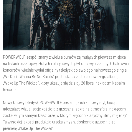
POWERWOLF, zespół znany z wielu albumów zajmujących pierwsze miejsca
na listach przebojów, złotych i platynowych płyt oraz wyprzedanych halowych
koncertów, właśnie wydał oficjalny teledysk do swojego najnowszego singla
„We Don’t Wanna Be No Saints” pochodzący z ich najnowszego album,
„Wake Up The Wicked“, który ukazuje się dzisiaj, 26 lipca, nakładem Napalm
Records!
Nowy kinowy teledysk POWERWOLF prezentuje ich kultowy styl, łącząc
uderzające wizualizacje kościoła z grzeszną, sakralną atmosferą, nakręcony
został w tym samym klasztorze, w którym kręcono klasyczny film „Imię róży”.
Ta wysokiej jakości produkcja urzeka zmysły, doskonale uzupełniając
premierę „Wake Up The Wicked”.