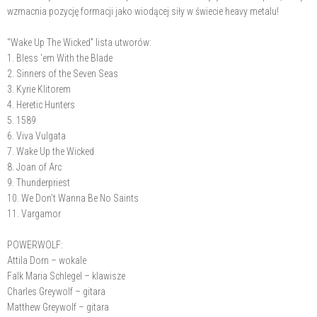
wzmacnia pozycję formacji jako wiodącej siły w świecie heavy metalu!
“Wake Up The Wicked” lista utworów:
1. Bless 'em With the Blade
2. Sinners of the Seven Seas
3. Kyrie Klitorem
4. Heretic Hunters
5. 1589
6. Viva Vulgata
7. Wake Up the Wicked
8. Joan of Arc
9. Thunderpriest
10. We Don't Wanna Be No Saints
11. Vargamor
POWERWOLF:
Attila Dorn – wokale
Falk Maria Schlegel – klawisze
Charles Greywolf – gitara
Matthew Greywolf – gitara