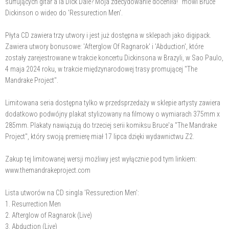
surfujących gitar a'la Dick Dale? Moja zdecydowanie doceniła!" mówi Bruce
Dickinson o wideo do 'Ressurection Men'.
Płyta CD zawiera trzy utwory i jest już dostępna w sklepach jako digipack.
Zawiera utwory bonusowe: 'Afterglow Of Ragnarok' i 'Abduction', które
zostały zarejestrowane w trakcie koncertu Dickinsona w Brazyli, w Sao Paulo,
4 maja 2024 roku, w trakcie międzynarodowej trasy promującej "The
Mandrake Project".
Limitowana seria dostępna tylko w przedsprzedaży w sklepie artysty zawiera
dodatkowo podwójny plakat stylizowany na filmowy o wymiarach 375mm x
285mm. Plakaty nawiązują do trzeciej serii komiksu Bruce'a "The Mandrake
Project", który swoją premierę miał 17 lipca dzięki wydawnictwu Z2.
Zakup tej limitowanej wersji możliwy jest wyłącznie pod tym linkiem:
www.themandrakeproject.com
Lista utworów na CD singla 'Ressurection Men':
1. Resurrection Men
2. Afterglow of Ragnarok (Live)
3. Abduction (Live)