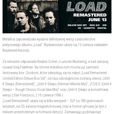
Metallica zapowiedziała wydanie definitywnej wersji sześciokrotnie
platynowego albumu „Load”. Wydawnictwo ukaże się 13 czerwca nakładem
Blackened Records.
Za remaster odpowiada Reuben Cohen z Lurssen Mastering, a nad całością
czuwał Greg Fidelman. Na stronie metallica.com można już zamówić
limitowany box. Osobom, które zdecydują się na nabyć „Load Remastered
Limited Edition Deluxe Box Set”, od razu udostępnione zostaną utwory „Until
It Sleeps (Remastered)”, „Until It Sleeps (Herman Melville Mix)”, „F.O.B.D. (Until It
Sleeps – Rough Chorus Vocal Idea Mix)” oraz „Until It Sleeps w koncertowej
wersji z San Francisco, z 10 czerwca 1996 r.
„Load Remastered” ukaże się w kilku wersjach – 2LP na 180-gramowych
winylach, na CD, kasecie magnetofonowej oraz w formie cyfrowej (w tym z
miksem przestrzennym w formacie Atmos). Zamawiając podstawowe