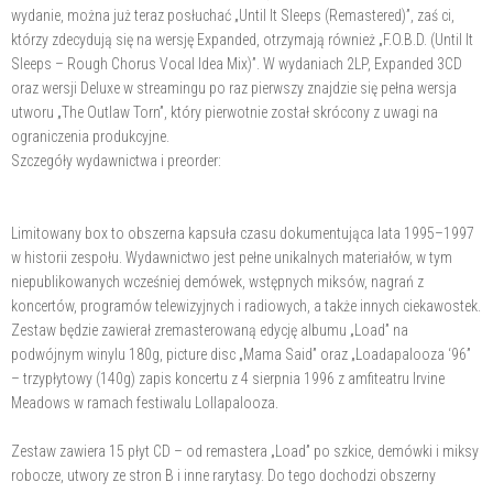
wydanie, można już teraz posłuchać „Until It Sleeps (Remastered)”, zaś ci,
którzy zdecydują się na wersję Expanded, otrzymają również „F.O.B.D. (Until It
Sleeps – Rough Chorus Vocal Idea Mix)”. W wydaniach 2LP, Expanded 3CD
oraz wersji Deluxe w streamingu po raz pierwszy znajdzie się pełna wersja
utworu „The Outlaw Torn”, który pierwotnie został skrócony z uwagi na
ograniczenia produkcyjne.
Szczegóły wydawnictwa i preorder:
Limitowany box to obszerna kapsuła czasu dokumentująca lata 1995–1997
w historii zespołu. Wydawnictwo jest pełne unikalnych materiałów, w tym
niepublikowanych wcześniej demówek, wstępnych miksów, nagrań z
koncertów, programów telewizyjnych i radiowych, a także innych ciekawostek.
Zestaw będzie zawierał zremasterowaną edycję albumu „Load” na
podwójnym winylu 180g, picture disc „Mama Said” oraz „Loadapalooza ‘96”
– trzypłytowy (140g) zapis koncertu z 4 sierpnia 1996 z amfiteatru Irvine
Meadows w ramach festiwalu Lollapalooza.
Zestaw zawiera 15 płyt CD – od remastera „Load” po szkice, demówki i miksy
robocze, utwory ze stron B i inne rarytasy. Do tego dochodzi obszerny