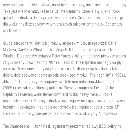
rasy anielsko-ludzkich hybryd, musi być tajemniczy, mroczny i nieodgadniony.
Taka jest właśnie muzyka Fields Of The Nephilim. Określa się ją jako „rock
gotycki”, jednak ta definicja to o wiele za mało. Grupa do dziś jest inspiracją
dla wielu innych zespołów, w tym grających tak ekstremalnie jak Behemoth
czy Kreator.
Grupa założona w 1984 (sic!) roku w angielskim Stevenage przez: Carla
McCoya, Gary’ego Whiskera, Tony'ego Pettitta, Paula Wrighta oraz Noda
Wrighta. Do artystów dołączył Peter Yates, z którym nagrano pierwszy album
zatytułowany „Dawnrazor” (1987 r.). Fields of The Nephilim nie nagrywa płyt
co roku. Przeciwnie, nagrywa je rzadko i może dlatego są to albumy tak
dobre, dopracowane i pełne uwodzicielskiego mroku. „The Nephilim” (1988 r.),
„Elizium” (1990 r.), czy też nagrany po 15-letnim milczeniu „Mourning Sun”
(2005 r.) uchodzą za klasykę gatunku. Pierwsze nagrania Fields of the
Nephilim zawierają wiele elementów hard rocka, heavy metalu i rocka
psychodelicznego. Muzycy jednak wciąż eksperymentują, poszukują nowych
brzmień i rozwiązań. Inspiracją do tekstów jest magia chaosu, proza H.P.
Lovecrafta, sumeryjskie wierzenia oraz twórczość okultysty A. Crowleya.
The Chameleons — John Peel, legendarny prezenter radiowy BBC, odkrył tę