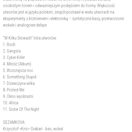
osobistym tonem i odważniejszym podejściem do formy. Większość
utworów jest w języku polskim, zespół postawił w wielu utworach na
eksperymenty z brzmieniem i elektroniką – syntetyczne basy, przetworzone
wokale i analogowe delaye.
"W Kilku Słowach" lista utworów:
1. Roch
2. Gangsta
3. Cyber Killer
4. Miłość (Album)
5. Wczorajsza noc
6. Something Stupid
7. Dziewczyna wilka
8. Protect Me
9. Okno wyobraźni
10. Africa
11. Sister Of The Night
SEZAMKOVA:
Krzysztof <Kris> Grabań - bas, wokal