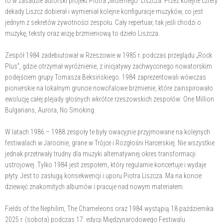
to w zasadzie autorski projekt Piotra „Mizernego” Liszcza. Przez kolejne cztery
dekady Liszcz dobierał i wymieniał kolejne konfiguracje muzyków, co jest
jednym z sekretów żywotności zespołu. Cały repertuar, tak jeśli chodzi o
muzykę, teksty oraz wizję brzmieniową to dzieło Liszcza.
Zespół 1984 zadebiutował w Rzeszowie w 1985 r. podczas przeglądu „Rock
Plus”, gdzie otrzymał wyróżnienie, z inicjatywy zachwyconego nowatorskim
podejściem grupy Tomasza Beksińskiego. 1984 zaprezentowali wówczas
pionierskie na lokalnym gruncie nowofalowe brzmienie, które zainspirowało
ewolucję całej plejady głośnych wkrótce rzeszowskich zespołów: One Million
Bulgarians, Aurora, No Smoking.
W latach 1986 – 1988 zespoły te były owacyjnie przyjmowane na kolejnych
festiwalach w Jarocinie, grane w Trójce i Rozgłośni Harcerskiej. Nie wszystkie
jednak przetrwały trudny dla muzyki alternatywnej okres transformacji
ustrojowej. Tylko 1984 jest zespołem, który regularnie koncertuje i wydaje
płyty. Jest to zasługą konsekwencji i uporu Piotra Liszcza. Ma na koncie
dziewięć znakomitych albumów i pracuje nad nowym materiałem.
Fields of the Nephilim, The Chameleons oraz 1984 wystąpią 18 października
2025 r. (sobota) podczas 17. edycji Międzynarodowego Festiwalu