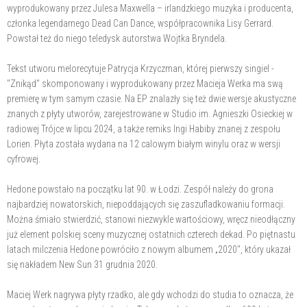
wyprodukowany przez Julesa Maxwella – irlandzkiego muzyka i producenta,
członka legendarnego Dead Can Dance, współpracownika Lisy Gerrard.
Powstał też do niego teledysk autorstwa Wojtka Bryndela.
Tekst utworu melorecytuje Patrycja Krzyczman, której pierwszy singiel -
"Znikąd" skomponowany i wyprodukowany przez Macieja Werka ma swą
premierę w tym samym czasie. Na EP znalazły się też dwie wersje akustyczne
znanych z płyty utworów, zarejestrowane w Studio im. Agnieszki Osieckiej w
radiowej Trójce w lipcu 2024, a także remiks Ingi Habiby znanej z zespołu
Lorien. Płyta została wydana na 12 calowym białym winylu oraz w wersji
cyfrowej.
Hedone powstało na początku lat 90. w Łodzi. Zespół należy do grona
najbardziej nowatorskich, niepoddających się zaszufladkowaniu formacji.
Można śmiało stwierdzić, stanowi niezwykle wartościowy, wręcz nieodłączny
już element polskiej sceny muzycznej ostatnich czterech dekad. Po piętnastu
latach milczenia Hedone powróciło z nowym albumem „2020", który ukazał
się nakładem New Sun 31 grudnia 2020.
Maciej Werk nagrywa płyty rzadko, ale gdy wchodzi do studia to oznacza, że