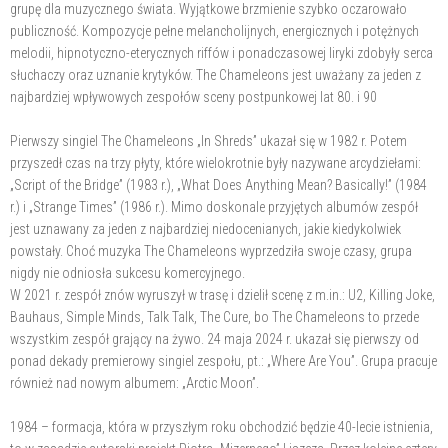
grupę dla muzycznego świata. Wyjątkowe brzmienie szybko oczarowało
publiczność. Kompozycje pełne melancholijnych, energicznych i potężnych
melodii, hipnotyczno-eterycznych riffów i ponadczasowej liryki zdobyły serca
słuchaczy oraz uznanie krytyków. The Chameleons jest uważany za jeden z
najbardziej wpływowych zespołów sceny postpunkowej lat 80. i 90
Pierwszy singiel The Chameleons „In Shreds” ukazał się w 1982 r. Potem
przyszedł czas na trzy płyty, które wielokrotnie były nazywane arcydziełami:
„Script of the Bridge” (1983 r.), „What Does Anything Mean? Basically!” (1984
r.) i „Strange Times” (1986 r.). Mimo doskonale przyjętych albumów zespół
jest uznawany za jeden z najbardziej niedocenianych, jakie kiedykolwiek
powstały. Choć muzyka The Chameleons wyprzedziła swoje czasy, grupa
nigdy nie odniosła sukcesu komercyjnego.
W 2021 r. zespół znów wyruszył w trasę i dzielił scenę z m.in.: U2, Killing Joke,
Bauhaus, Simple Minds, Talk Talk, The Cure, bo The Chameleons to przede
wszystkim zespół grający na żywo. 24 maja 2024 r. ukazał się pierwszy od
ponad dekady premierowy singiel zespołu, pt.: „Where Are You”. Grupa pracuje
również nad nowym albumem: „Arctic Moon”.
1984 – formacja, która w przyszłym roku obchodzić będzie 40-lecie istnienia,