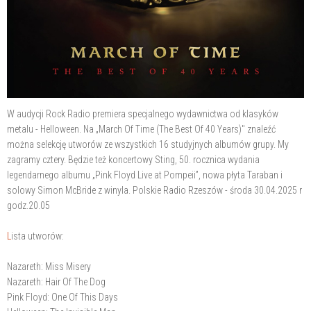
W audycji Rock Radio premiera specjalnego wydawnictwa od klasyków
metalu - Helloween. Na „March Of Time (The Best Of 40 Years)" znaleźć
można selekcję utworów ze wszystkich 16 studyjnych albumów grupy. My
zagramy cztery. Będzie też koncertowy Sting, 50. rocznica wydania
legendarnego albumu „Pink Floyd Live at Pompeii”, nowa płyta Taraban i
solowy Simon McBride z winyla. Polskie Radio Rzeszów - środa 30.04.2025 r
godz.20.05
L
ista utworów:
Nazareth: Miss Misery
Nazareth: Hair Of The Dog
Pink Floyd: One Of This Days