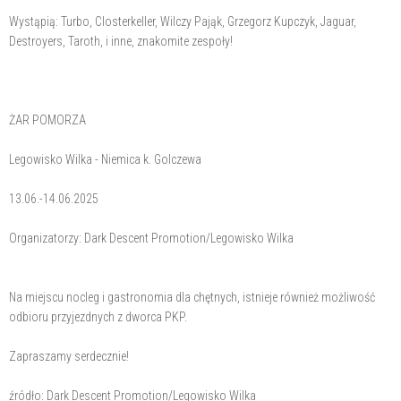
Wystąpią: Turbo, Closterkeller, Wilczy Pająk, Grzegorz Kupczyk, Jaguar,
Destroyers, Taroth, i inne, znakomite zespoły!
ŻAR POMORZA
Legowisko Wilka - Niemica k. Golczewa
13.06.-14.06.2025
Organizatorzy: Dark Descent Promotion/Legowisko Wilka
Na miejscu nocleg i gastronomia dla chętnych, istnieje również możliwość
odbioru przyjezdnych z dworca PKP.
Zapraszamy serdecznie!
źródło: Dark Descent Promotion/Legowisko Wilka