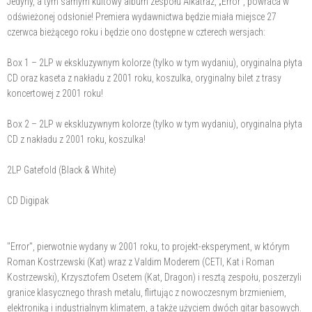
Jedyny, a tym samym kultowy album zespołu Alkatraz, „Error”, powraca w
odświeżonej odsłonie! Premiera wydawnictwa będzie miała miejsce 27
czerwca bieżącego roku i będzie ono dostępne w czterech wersjach:
Box 1 – 2LP w ekskluzywnym kolorze (tylko w tym wydaniu), oryginalna płyta
CD oraz kaseta z nakładu z 2001 roku, koszulka, oryginalny bilet z trasy
koncertowej z 2001 roku!
Box 2 – 2LP w ekskluzywnym kolorze (tylko w tym wydaniu), oryginalna płyta
CD z nakładu z 2001 roku, koszulka!
2LP Gatefold (Black & White)
CD Digipak
"Error", pierwotnie wydany w 2001 roku, to projekt-eksperyment, w którym
Roman Kostrzewski (Kat) wraz z Valdim Moderem (CETI, Kat i Roman
Kostrzewski), Krzysztofem Osetem (Kat, Dragon) i resztą zespołu, poszerzyli
granice klasycznego thrash metalu, flirtując z nowoczesnym brzmieniem,
elektroniką i industrialnym klimatem, a także użyciem dwóch gitar basowych.