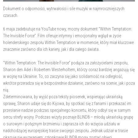
Dokument o odporności, wytrwałości i sile muzyki w najmroczniejszych
czasach.
6 maja zadebiutuje na YouTube nowy, mocny dokument “Within Temptation:
The Invisible Force”. Film oferuje intymny i emocjonalny wgląd w życie
holenderskiego zespołu Within Temptation w momencie, który miał kluczowe
znaczenie zarówno dla ich kariery, jak i dla całego świata.
“Within Temptation: The Invisible Force” podąża za założycielami zespołu,
Sharon den Adel i Robertem Westerholtem, którzy coraz bardziej angażują się
w wojnę na Ukrainie. To, co zaczyna się jako solidarność na odległość,
wkrótce przeradza się w bezpośrednie działanie, zarówno na scenie, jak i poza
nią.
Zdeterminowana, by wyjść poza teksty piosenek, wspierając ukraińską
sprawę, Sharon udaje się do Kijowa, by spotkać się z fanami i przekazać im
przesłanie nadziei podczas specjalnego koncertu, który odbył się w samym
sercu strefy wojny. Podczas wizyty poznaje BLIND8 – młodą ukraińską grupę
o surowym i potężnym brzmieniu i zaprasza ich do wzięcia udziału w
nadchodzącej europejskiej trasie swojego zespołu. Jednak udział w trasie
okazuje się wyzwaniem: członkowie BLIND8 mogą zostać objęci