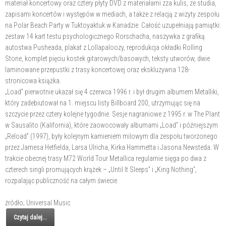
materiał koncertowy oraz cztery płyty DVD z materiałami zza kulis, ze studia,
zapisami koncertów i występów w mediach, a także z relacją z wizyty zespołu
na Polar Beach Party w Tuktoyaktuk w Kanadzie. Całość uzupełniają pamiątki:
zestaw 14 kart testu psychologicznego Rorschacha, naszywka z grafiką
autostwa Pusheada, plakat z Lollapaloozy, reprodukcja okładki Rolling
Stone, komplet pięciu kostek gitarowych/basowych, teksty utworów, dwie
laminowane przepustki z trasy koncertowej oraz ekskluzywna 128-
stronicowa książka.
„Load” pierwotnie ukazał się 4 czerwca 1996 r. i był drugim albumem Metalliki,
który zadebiutował na 1. miejscu listy Billboard 200, utrzymując się na
szczycie przez cztery kolejne tygodnie. Sesje nagraniowe z 1995 r. w The Plant
w Sausalito (Kalifornia), które zaowocowały albumami „Load” i późniejszym
„Reload” (1997), były kolejnym kamieniem milowym dla zespołu tworzonego
przez Jamesa Hetfielda, Larsa Ulricha, Kirka Hammetta i Jasona Newsteda. W
trakcie obecnej trasy M72 World Tour Metallica regularnie sięga po dwa z
czterech singli promujących krążek – „Until It Sleeps” i „King Nothing”,
rozpalając publiczność na całym świecie.
źródło; Universal Music
Czytaj dalej...