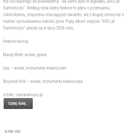
ma coś ważnego do powiedzenia. Tak samo było w wypadku „600 Lat
Samotności". Według słów lidera Hedone to płyta o przemijaniu,
odchodzeniu, zmęczeniu otaczającym światem, ale z drugiej strony też o
nadziei i poszukiwaniu radości życia. Piąty album zespołu "600 Lat
Samotności" ukazał się w lipcu 2024 roku.
Hedone tworzą:
Maciej Werk -wokal, gitara
Izes – wokal, instrumenty klawiszowe
Wojciech Król – wokal, instrumenty klawiszowe
źródło: cantaramusic.pl
Czytaj dalej...
25 KWI 2025