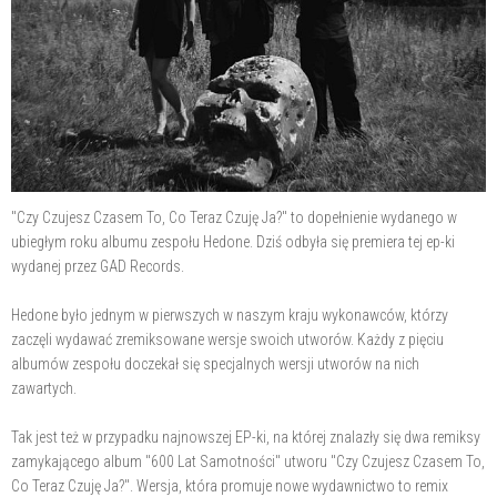
"Czy Czujesz Czasem To, Co Teraz Czuję Ja?" to dopełnienie wydanego w
ubiegłym roku albumu zespołu Hedone. Dziś odbyła się premiera tej ep-ki
wydanej przez GAD Records.
Hedone było jednym w pierwszych w naszym kraju wykonawców, którzy
zaczęli wydawać zremiksowane wersje swoich utworów. Każdy z pięciu
albumów zespołu doczekał się specjalnych wersji utworów na nich
zawartych.
Tak jest też w przypadku najnowszej EP-ki, na której znalazły się dwa remiksy
zamykającego album "600 Lat Samotności" utworu "Czy Czujesz Czasem To,
Co Teraz Czuję Ja?". Wersja, która promuje nowe wydawnictwo to remix