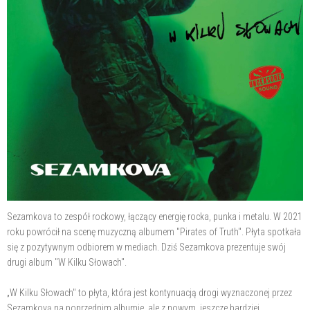
Sezamkova to zespół rockowy, łączący energię rocka, punka i metalu. W 2021
roku powrócił na scenę muzyczną albumem "Pirates of Truth". Płyta spotkała
się z pozytywnym odbiorem w mediach. Dziś Sezamkova prezentuje swój
drugi album "W Kilku Słowach".
„W Kilku Słowach" to płyta, która jest kontynuacją drogi wyznaczonej przez
Sezamkovą na poprzednim albumie, ale z nowym, jeszcze bardziej