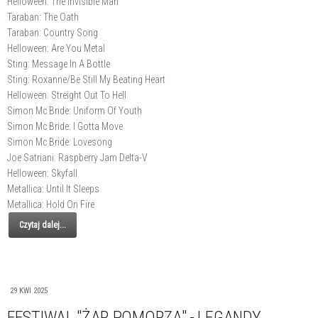
Helloween: The Invisible Man
Taraban: The Oath
Taraban: Country Song
Helloween: Are You Metal
Sting: Message In A Bottle
Sting: Roxanne/Be Still My Beating Heart
Helloween: Streight Out To Hell
Simon Mc Bride: Uniform Of Youth
Simon Mc Bride: I Gotta Move
Simon Mc Bride: Lovesong
Joe Satriani: Raspberry Jam Delta-V
Helloween: Skyfall
Metallica: Until It Sleeps
Metallica: Hold On Fire
Czytaj dalej...
29 KWI 2025
FESTIWAL "ŻAR POMORZA" - LEGANDY