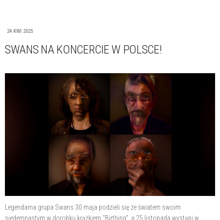
24 KWI 2025
SWANS NA KONCERCIE W POLSCE!
Legendarna grupa Swans 30 maja podzieli się ze światem swoim
siedemnastym w dorobku krążkiem “Birthing”, a 25 listopada wystąpi w