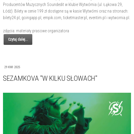
Producentów Muzycznych Soundedit w klubie Wytwórnia (ul. Łąkowa 29,
Łódź). Bilety w cenie 199 zł dostępne są w kasie Wytwórni oraz na stronach:
bilety24.pl, goingapp.pl, empik.com, ticketmaster.pl, eventim.pl i wytwornia.pl.
zdjęcia: materiały prasowe organizatora
Czytaj dalej...
29 KWI 2025
SEZAMKOVA "W KILKU SŁOWACH"