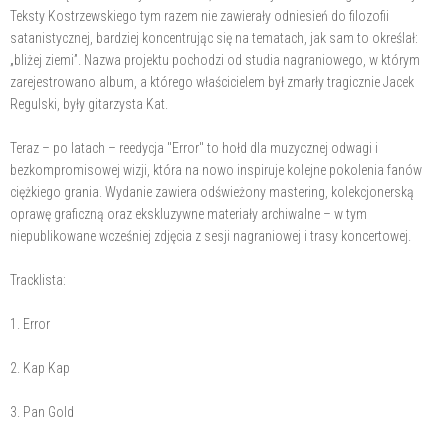
Teksty Kostrzewskiego tym razem nie zawierały odniesień do filozofii
satanistycznej, bardziej koncentrując się na tematach, jak sam to określał:
„bliżej ziemi”. Nazwa projektu pochodzi od studia nagraniowego, w którym
zarejestrowano album, a którego właścicielem był zmarły tragicznie Jacek
Regulski, były gitarzysta Kat.
Teraz – po latach – reedycja "Error" to hołd dla muzycznej odwagi i
bezkompromisowej wizji, która na nowo inspiruje kolejne pokolenia fanów
ciężkiego grania. Wydanie zawiera odświeżony mastering, kolekcjonerską
oprawę graficzną oraz ekskluzywne materiały archiwalne – w tym
niepublikowane wcześniej zdjęcia z sesji nagraniowej i trasy koncertowej.
Tracklista:
1. Error
2. Kap Kap
3. Pan Gold