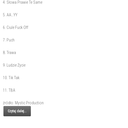
4. Słowa Prawie Te Same
5. AA…YY
6. Ciule Fuck Off
7. Puch
8. Trawa
9. Ludzie Życie
10. Tik Tak
11. TBA
źródło: Mystic Production
Czytaj dalej...