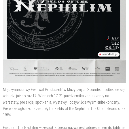
Międzynarodowy Festiwal Producentów Muzycznych Soundedit odbędzie się
w Łodzi już po raz 17. W dniach 17-21 października zapraszamy na:
warsztaty, prelekcje, spotkania, wystawy i oczywiście wyśmienite koncerty.
Pierwsze ogłoszone zespoły to: Fields of the Nephilim, The Chameleons oraz
1984.
Fields of The Nephilim — zespół, którego nazwa jest odniesieniem do biblijnej