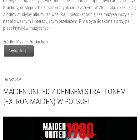
niezwykle bogatej stylistyce, odmiennej jednak od popularnych aranżacji liryki
Stachury, dostępnych na polskim rynku muzycznym. W 2016 roku ukazuje się
siódmy studyjny album Leniwca „Raj". Nieco łagodniejsza muzyka łączy się
nadal z ważnym i interesującym przekazem. Płyta była doskonale przyjęta
przez krytyków muzycznych.
źródło: Mystic Production
Czytaj dalej...
30 PAŹ 2025
MAIDEN UNITED Z DENISEM STRATTONEM
(EX IRON MAIDEN) W POLSCE!