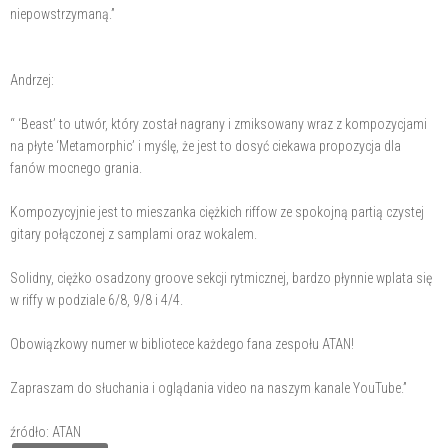
niepowstrzymaną.”
Andrzej:
“ ‘Beast’ to utwór, który został nagrany i zmiksowany wraz z kompozycjami
na płyte ‘Metamorphic’ i myślę, że jest to dosyć ciekawa propozycja dla
fanów mocnego grania.
Kompozycyjnie jest to mieszanka ciężkich riffow ze spokojną partią czystej
gitary połączonej z samplami oraz wokalem.
Solidny, ciężko osadzony groove sekcji rytmicznej, bardzo płynnie wplata się
w riffy w podziale 6/8, 9/8 i 4/4.
Obowiązkowy numer w bibliotece każdego fana zespołu ATAN!
Zapraszam do słuchania i oglądania video na naszym kanale YouTube.”
źródło: ATAN