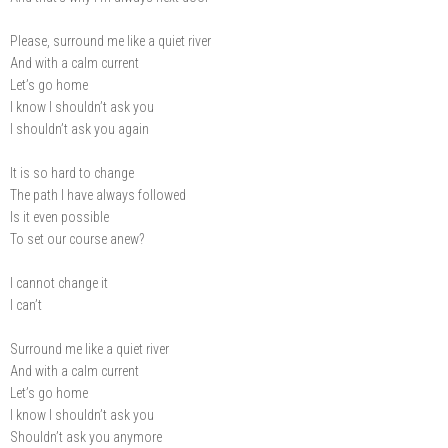
Please, surround me like a quiet river
And with a calm current
Let’s go home
I know I shouldn’t ask you
I shouldn’t ask you again
It is so hard to change
The path I have always followed
Is it even possible
To set our course anew?
I cannot change it
I can’t
Surround me like a quiet river
And with a calm current
Let’s go home
I know I shouldn’t ask you
Shouldn’t ask you anymore