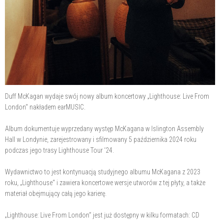
Duff McKagan wydaje swój nowy album koncertowy „Lighthouse: Live From
London“ nakładem earMUSIC.
Album dokumentuje wyprzedany występ McKagana w Islington Assembly
Hall w Londynie, zarejestrowany i sfilmowany 5 października 2024 roku
podczas jego trasy Lighthouse Tour ‘24.
Wydawnictwo to jest kontynuacją studyjnego albumu McKagana z 2023
roku, „Lighthouse“ i zawiera koncertowe wersje utworów z tej płyty, a także
materiał obejmujący całą jego karierę.
„Lighthouse: Live From London“ jest już dostępny w kilku formatach: CD