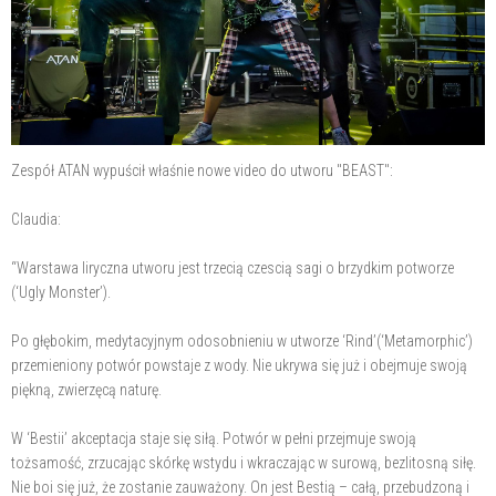
Zespół ATAN wypuścił właśnie nowe video do utworu "BEAST":
Claudia:
“Warstawa liryczna utworu jest trzecią czescią sagi o brzydkim potworze
(‘Ugly Monster’).
Po głębokim, medytacyjnym odosobnieniu w utworze ‘Rind’(‘Metamorphic’)
przemieniony potwór powstaje z wody. Nie ukrywa się już i obejmuje swoją
piękną, zwierzęcą naturę.
W ‘Bestii’ akceptacja staje się siłą. Potwór w pełni przejmuje swoją
tożsamość, zrzucając skórkę wstydu i wkraczając w surową, bezlitosną siłę.
Nie boi się już, że zostanie zauważony. On jest Bestią – całą, przebudzoną i