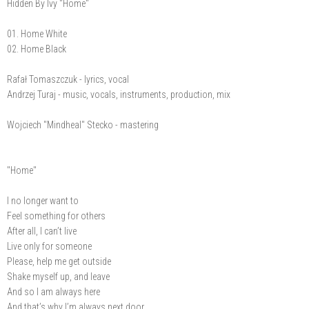
Hidden By Ivy "Home"
01. Home White
02. Home Black
Rafał Tomaszczuk - lyrics, vocal
Andrzej Turaj - music, vocals, instruments, production, mix
Wojciech "Mindheal" Stecko - mastering
"Home"
I no longer want to
Feel something for others
After all, I can’t live
Live only for someone
Please, help me get outside
Shake myself up, and leave
And so I am always here
And that’s why I’m always next door