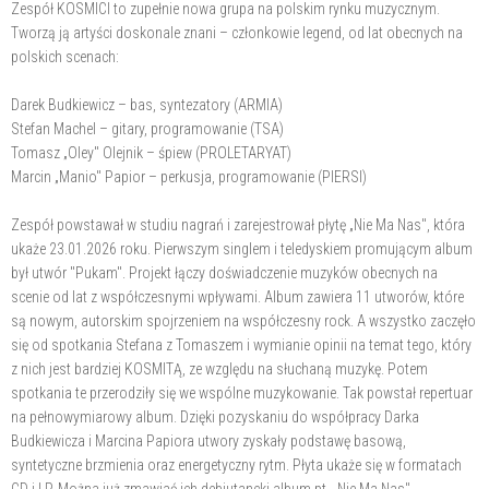
​​Zespół KOSMICI to zupełnie nowa grupa na polskim rynku muzycznym.
Tworzą ją artyści doskonale znani – członkowie legend, od lat obecnych na
polskich scenach:
Darek Budkiewicz – bas, syntezatory (ARMIA)
Stefan Machel – gitary, programowanie (TSA)
Tomasz „Oley" Olejnik – śpiew (PROLETARYAT)
Marcin „Manio" Papior – perkusja, programowanie (PIERSI)
Zespół powstawał w studiu nagrań i zarejestrował płytę „Nie Ma Nas", która
ukaże 23.01.2026 roku. Pierwszym singlem i teledyskiem promującym album
był utwór "Pukam". Projekt łączy doświadczenie muzyków obecnych na
scenie od lat z współczesnymi wpływami. Album zawiera 11 utworów, które
są nowym, autorskim spojrzeniem na współczesny rock. A wszystko zaczęło
się od spotkania Stefana z Tomaszem i wymianie opinii na temat tego, który
z nich jest bardziej KOSMITĄ, ze względu na słuchaną muzykę. Potem
spotkania te przerodziły się we wspólne muzykowanie. Tak powstał repertuar
na pełnowymiarowy album. Dzięki pozyskaniu do współpracy Darka
Budkiewicza i Marcina Papiora utwory zyskały podstawę basową,
syntetyczne brzmienia oraz energetyczny rytm. Płyta ukaże się w formatach
CD i LP. Można już zmawiać ich debiutancki album pt. „Nie Ma Nas".