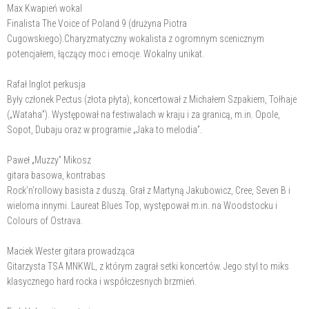
Max Kwapień wokal
Finalista The Voice of Poland 9 (drużyna Piotra
Cugowskiego).Charyzmatyczny wokalista z ogromnym scenicznym
potencjałem, łączący moc i emocje. Wokalny unikat.
Rafał Inglot perkusja
Były członek Pectus (złota płyta), koncertował z Michałem Szpakiem, Tołhaje
(„Wataha”). Występował na festiwalach w kraju i za granicą, m.in. Opole,
Sopot, Dubaju oraz w programie „Jaka to melodia”.
Paweł „Muzzy” Mikosz
gitara basowa, kontrabas
Rock’n’rollowy basista z duszą. Grał z Martyną Jakubowicz, Cree, Seven B i
wieloma innymi. Laureat Blues Top, występował m.in. na Woodstocku i
Colours of Ostrava.
Maciek Wester gitara prowadząca
Gitarzysta TSA MNKWL, z którym zagrał setki koncertów. Jego styl to miks
klasycznego hard rocka i współczesnych brzmień.