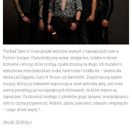
The Bad Tales to nowy projekt artystów znanych z największych scen w
Polsce i Europie. Charyzmatyczny wokal, energia live, solidne rockowe
brzmienie i emocje, które zostają z publicznością na długo. Ich muzyka to
wybuchowa mieszanka blues rocka, hard rocka i rock&rolla – idealna dla
fanów Led Zeppelin, Guns N’ Roses czy Aerosmith. Zespół tworzą wybitni
muzycy, którzy już niebawem wypuszczą w świat autorską epkę, zaś nowe
utwory prezentują już na największych festiwalach, na które chętnie są
zapraszani. Osobowość każdego z członków grupy sprawia, że współpraca z
nimi to czysta przyjemność. Ambitni, zdolni, pracowici, odważni i empatyczni
– czego chcieć więcej ?.
SKŁAD ZESPOŁU