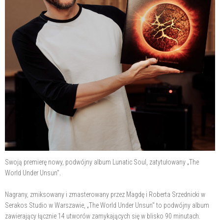
Swoją premierę nowy, podwójny album Lunatic Soul, zatytułowany „The
World Under Unsun".
Nagrany, zmiksowany i zmasterowany przez Magdę i Roberta Srzednicki w
Serakos Studio w Warszawie, „The World Under Unsun" to podwójny album
zawierający łącznie 14 utworów zamykających się w blisko 90 minutach.