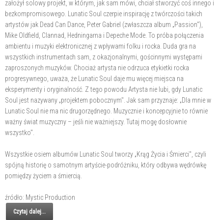
założył solowy projekt, w którym, jak sam mówi, chciał stworzyć coś innego i
bezkompromisowego. Lunatic Soul czerpie inspirację z twórczości takich
artystów jak Dead Can Dance, Peter Gabriel (zwłaszcza album „Passion"),
Mike Oldfield, Clannad, Hedningarna i Depeche Mode. To próba połączenia
ambientu i muzyki elektronicznej z wpływami folku i rocka. Duda gra na
wszystkich instrumentach sam, z okazjonalnymi, gościnnymi występami
zaproszonych muzyków. Chociaż artysta nie odrzuca etykietki rocka
progresywnego, uważa, że Lunatic Soul daje mu więcej miejsca na
eksperymenty i oryginalność. Z tego powodu Artysta nie lubi, gdy Lunatic
Soul jest nazywany „projektem pobocznym". Jak sam przyznaje: „Dla mnie w
Lunatic Soul nie ma nic drugorzędnego. Muzycznie i koncepcyjnie to równie
ważny świat muzyczny – jeśli nie ważniejszy. Tutaj mogę dosłownie
wszystko".
Wszystkie osiem albumów Lunatic Soul tworzy „Krąg Życia i Śmierci", czyli
spójną historię o samotnym artyście-podróżniku, który odbywa wędrówkę
pomiędzy życiem a śmiercią.
źródło: Mystic Production
Czytaj dalej...