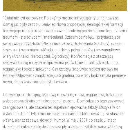
"Świat nie jest gotowy na Polskę" to mocno intrygujący tytuł najnowszej,
ósmej już płyty zespołu Leniwiec. Nowa propozycja jeleniogórskiej formacji
to swojego rodzaju rozprawa z naszą narodową podświadomością, naszymi
traumami, stereotypami i marzeniami. Czasem pełna lęku i przytłaczająca
swoją wizją przyszłości (Plecak ucieczkowy, Do Edwarda Stachury), czasem
śmieszna i szczeniacka (Józek), a niekiedy pełna ideałów i bezwarunkowej
wiary (Architekci, Nierozłączni, Ogrodnicy). Konfrontacja z otaczającą
rzeczywistością muzycznie oprawiona jest w takie gatunki jak rock, punk,
reggae, ska i poezja śpiewana. Czy rzeczywiście Świat nie jest gotowy na
Polskę? Odpowiedź znajdziecie już 5 grudnia, bo wtedy będzie miała premierę
nowa, długo wyczekiwana płyta Leniwca.
Leniwiec gra melodyjną, czadową mieszankę rocka, reggae, ska, folk i punk
wzbogaconą dźwiękami, akordeonu i puzonu. Dochodzą do tego zazwyczaj
zaangażowane, ale czasem też zupełnie niepoważne, teksty. Muzyka w ich
wykonaniu to nie tylko mocne hasła o sprawach, które uważają za słuszne i
ważne, ale też zabawa, dowcip i humor. W maju 2001 po sześciu latach
działalności ukazała się debiutancka płyta zespołu zatytułowana: „Z tarczą