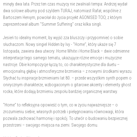
minęły dwa lata. Przez ten czas muzycy nie zwalniali tempa: Andrzej wydał
dwa solowe albumy pod szyldem TURAJ, natomiast Rafał, wspólnie z
Bartoszem Hervym, powołał do życia projekt AGONISED TOO, z którym
zaprezentował album "Summer Suffering" oraz kilka singli.
Jesień to idealny moment, by wyjść zza bluszczy i przypomnieć o sobie
słuchaczom. Nowy singiel Hidden by Ivy - "Home", który ukaże się 7
listopada, zawiera dwa utwory: Home White i Home Black – dwie odmienne
interpretacje tego samego tematu, ukazujące różne emocje i muzyczne
nastroje. Obie kompozycje łączą to, co charakterystyczne dla duetu –
emocjonalną głębię i atmosferyczne brzmienia – z nowymi środkami wyrazu.
Słychać tu inspiracje brzmieniami lat 80. – przede wszystkim synth popem o
onirycznym charakterze, wzbogaconym o gitarowe akcenty i elementy ghost
rocka, które dodają brzmieniu zespołu bardziej organicznej warstwy.
"Home" to refleksyjna opowieść o tym, co w życiu najważniejsze – o
zrozumieniu siebie, własnych potrzeb i pielęgnowaniu równowagi, która
pozwala zachować harmonię i spokój. To utwór o budowaniu bezpiecznej
przestrzeni – swojego miejsca na ziemi. Swojego domu.