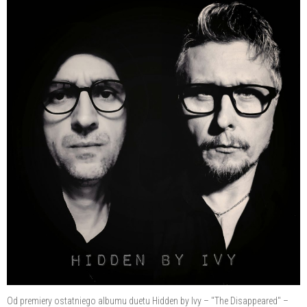
Od premiery ostatniego albumu duetu Hidden by Ivy – "The Disappeared" –