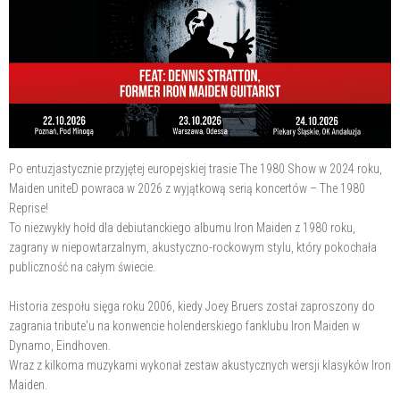
Po entuzjastycznie przyjętej europejskiej trasie The 1980 Show w 2024 roku,
Maiden uniteD powraca w 2026 z wyjątkową serią koncertów – The 1980
Reprise!
To niezwykły hołd dla debiutanckiego albumu Iron Maiden z 1980 roku,
zagrany w niepowtarzalnym, akustyczno-rockowym stylu, który pokochała
publiczność na całym świecie.
Historia zespołu sięga roku 2006, kiedy Joey Bruers został zaproszony do
zagrania tribute'u na konwencie holenderskiego fanklubu Iron Maiden w
Dynamo, Eindhoven.
Wraz z kilkoma muzykami wykonał zestaw akustycznych wersji klasyków Iron
Maiden.