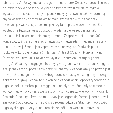
lub na tarczy". Po wysłuchaniu tego materiału Jurek Owsiak zaprosił Leniwca
na Przystanek Woodstock. Występ na tym festiwalu był dla muzyków
wydarzeniem niezapomnianym, jednak muzycy Leniwca ciepło wspominają
chyba wszystkie koncerty, nawet te małe, zwłaszcza w miejscach tak
dziwnych jak więzienie, basen miejski czy tama przeciwpowodziowa. Od
występu na Przystanku Woodstock i wydania pierwszego materiału
działalność Leniwca nabrała dużego tempa. Zespół zagrał pponad 900
koncertów w 9 krajach, grając z największymi gwiazdami i legendami sceny
punk-rockowej. Zespół jest zapraszany na największe festiwale punk-
rockowe w Europie: Puntala (Finlandia), Antifest (Czechy), Punk am Ring
(Niemcy). W lutym 2011 nakładem Mystic Production ukazuje się płyta
„Droga". W dalszym ciągu jest to pozytywne granie w klimatach punk, reggae i
ska, jednak zespół potrafi zaskoczyć słuchaczy. Niespodzianką na pewno jest
nowe, pełne energii brzmienie, wzbogacone o kobiecy wokal, gitarę solową,
saksofon i trąbkę. Jednak to nie koniec niespodzianek - oprócz typowych dla
tego zespołu klimatów punk-reggae-ska na płycie można usłyszeć mocne
wpływy muzyki folkowej. Szósty studyjny to "Rozpaczliwie wolny – Piosenki
Edwarda Stachury". Tym razem muzycy jeleniogórskiej formacji postanowili
zaskoczyć odbiorców i zmierzyć się z poezją Edwarda Stachury. Twórczość
tego wybitnego artysty zainspirowała zespół do stworzenia muzyki o