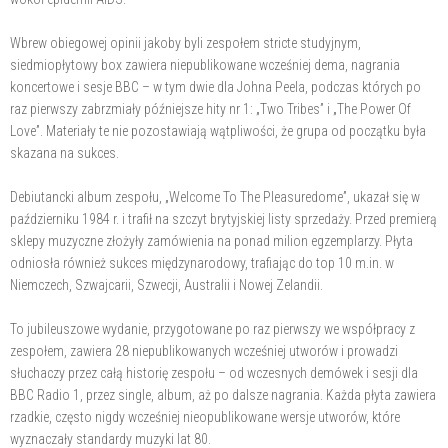
Wbrew obiegowej opinii jakoby byli zespołem stricte studyjnym,
siedmiopłytowy box zawiera niepublikowane wcześniej dema, nagrania
koncertowe i sesje BBC – w tym dwie dla Johna Peela, podczas których po
raz pierwszy zabrzmiały późniejsze hity nr 1: „Two Tribes” i „The Power Of
Love”. Materiały te nie pozostawiają wątpliwości, że grupa od początku była
skazana na sukces.
Debiutancki album zespołu, „Welcome To The Pleasuredome”, ukazał się w
październiku 1984 r. i trafił na szczyt brytyjskiej listy sprzedaży. Przed premierą
sklepy muzyczne złożyły zamówienia na ponad milion egzemplarzy. Płyta
odniosła również sukces międzynarodowy, trafiając do top 10 m.in. w
Niemczech, Szwajcarii, Szwecji, Australii i Nowej Zelandii.
To jubileuszowe wydanie, przygotowane po raz pierwszy we współpracy z
zespołem, zawiera 28 niepublikowanych wcześniej utworów i prowadzi
słuchaczy przez całą historię zespołu – od wczesnych demówek i sesji dla
BBC Radio 1, przez single, album, aż po dalsze nagrania. Każda płyta zawiera
rzadkie, często nigdy wcześniej nieopublikowane wersje utworów, które
wyznaczały standardy muzyki lat 80.