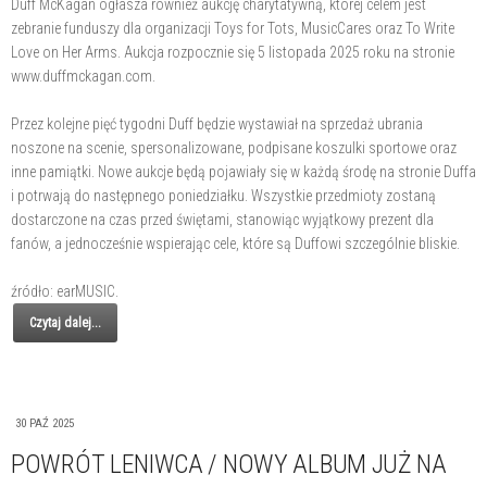
Duff McKagan ogłasza również aukcję charytatywną, której celem jest
zebranie funduszy dla organizacji Toys for Tots, MusicCares oraz To Write
Love on Her Arms. Aukcja rozpocznie się 5 listopada 2025 roku na stronie
www.duffmckagan.com.
Przez kolejne pięć tygodni Duff będzie wystawiał na sprzedaż ubrania
noszone na scenie, spersonalizowane, podpisane koszulki sportowe oraz
inne pamiątki. Nowe aukcje będą pojawiały się w każdą środę na stronie Duffa
i potrwają do następnego poniedziałku. Wszystkie przedmioty zostaną
dostarczone na czas przed świętami, stanowiąc wyjątkowy prezent dla
fanów, a jednocześnie wspierając cele, które są Duffowi szczególnie bliskie.
źródło: earMUSIC.
Czytaj dalej...
30 PAŹ 2025
POWRÓT LENIWCA / NOWY ALBUM JUŻ NA