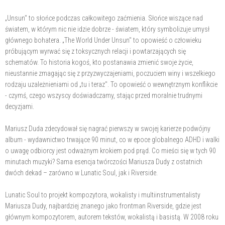
„Unsun" to słońce podczas całkowitego zaćmienia. Słońce wiszące nad
światem, w którym nic nie idzie dobrze - światem, który symbolizuje umysł
głównego bohatera. „The World Under Unsun" to opowieść o człowieku
próbującym wyrwać się z toksycznych relacji i powtarzających się
schematów. To historia kogoś, kto postanawia zmienić swoje życie,
nieustannie zmagając się z przyzwyczajeniami, poczuciem winy i wszelkiego
rodzaju uzależnieniami od „tu i teraz". To opowieść o wewnętrznym konflikcie
- czymś, czego wszyscy doświadczamy, stając przed moralnie trudnymi
decyzjami.
Mariusz Duda zdecydował się nagrać pierwszy w swojej karierze podwójny
album - wydawnictwo trwające 90 minut, co w epoce globalnego ADHD i walki
o uwagę odbiorcy jest odważnym krokiem pod prąd. Co mieści się w tych 90
minutach muzyki? Sama esencja twórczości Mariusza Dudy z ostatnich
dwóch dekad – zarówno w Lunatic Soul, jak i Riverside.
Lunatic Soul to projekt kompozytora, wokalisty i multiinstrumentalisty
Mariusza Dudy, najbardziej znanego jako frontman Riverside, gdzie jest
głównym kompozytorem, autorem tekstów, wokalistą i basistą. W 2008 roku