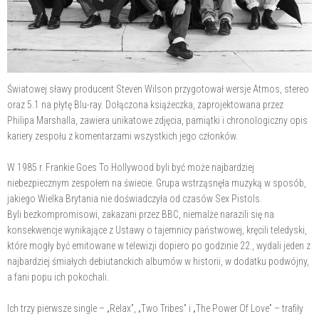
Światowej sławy producent Steven Wilson przygotował wersje Atmos, stereo
oraz 5.1 na płytę Blu-ray. Dołączona książeczka, zaprojektowana przez
Philipa Marshalla, zawiera unikatowe zdjęcia, pamiątki i chronologiczny opis
kariery zespołu z komentarzami wszystkich jego członków.
W 1985 r. Frankie Goes To Hollywood byli być może najbardziej
niebezpiecznym zespołem na świecie. Grupa wstrząsnęła muzyką w sposób,
jakiego Wielka Brytania nie doświadczyła od czasów Sex Pistols.
Byli bezkompromisowi, zakazani przez BBC, niemalże narazili się na
konsekwencje wynikające z Ustawy o tajemnicy państwowej, kręcili teledyski,
które mogły być emitowane w telewizji dopiero po godzinie 22., wydali jeden z
najbardziej śmiałych debiutanckich albumów w historii, w dodatku podwójny,
a fani popu ich pokochali.
Ich trzy pierwsze single – „Relax”, „Two Tribes” i „The Power Of Love” – trafiły