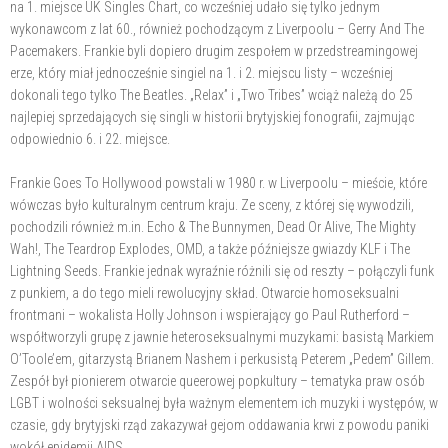
na 1. miejsce UK Singles Chart, co wcześniej udało się tylko jednym
wykonawcom z lat 60., również pochodzącym z Liverpoolu – Gerry And The
Pacemakers. Frankie byli dopiero drugim zespołem w przedstreamingowej
erze, który miał jednocześnie singiel na 1. i 2. miejscu listy – wcześniej
dokonali tego tylko The Beatles. „Relax” i „Two Tribes” wciąż należą do 25
najlepiej sprzedających się singli w historii brytyjskiej fonografii, zajmując
odpowiednio 6. i 22. miejsce.
Frankie Goes To Hollywood powstali w 1980 r. w Liverpoolu – mieście, które
wówczas było kulturalnym centrum kraju. Ze sceny, z której się wywodzili,
pochodzili również m.in. Echo & The Bunnymen, Dead Or Alive, The Mighty
Wah!, The Teardrop Explodes, OMD, a także późniejsze gwiazdy KLF i The
Lightning Seeds. Frankie jednak wyraźnie różnili się od reszty – połączyli funk
z punkiem, a do tego mieli rewolucyjny skład. Otwarcie homoseksualni
frontmani – wokalista Holly Johnson i wspierający go Paul Rutherford –
współtworzyli grupę z jawnie heteroseksualnymi muzykami: basistą Markiem
O’Toole’em, gitarzystą Brianem Nashem i perkusistą Peterem „Pedem” Gillem.
Zespół był pionierem otwarcie queerowej popkultury – tematyka praw osób
LGBT i wolności seksualnej była ważnym elementem ich muzyki i występów, w
czasie, gdy brytyjski rząd zakazywał gejom oddawania krwi z powodu paniki
wokół epidemii AIDS.