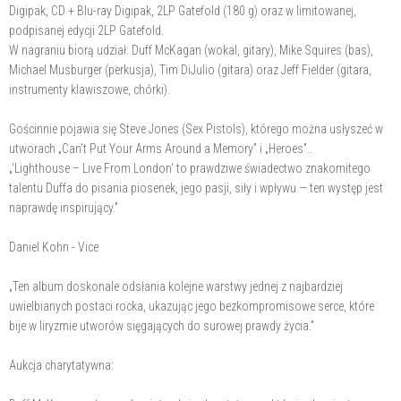
Digipak, CD + Blu-ray Digipak, 2LP Gatefold (180 g) oraz w limitowanej,
podpisanej edycji 2LP Gatefold.
W nagraniu biorą udział: Duff McKagan (wokal, gitary), Mike Squires (bas),
Michael Musburger (perkusja), Tim DiJulio (gitara) oraz Jeff Fielder (gitara,
instrumenty klawiszowe, chórki).
Gościnnie pojawia się Steve Jones (Sex Pistols), którego można usłyszeć w
utworach „Can’t Put Your Arms Around a Memory” i „Heroes”..
„‘Lighthouse – Live From London‘ to prawdziwe świadectwo znakomitego
talentu Duffa do pisania piosenek, jego pasji, siły i wpływu — ten występ jest
naprawdę inspirujący.”
Daniel Kohn - Vice
„Ten album doskonale odsłania kolejne warstwy jednej z najbardziej
uwielbianych postaci rocka, ukazując jego bezkompromisowe serce, które
bije w liryzmie utworów sięgających do surowej prawdy życia.”
Aukcja charytatywna: