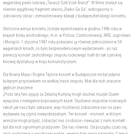
węgierskiej pieśni ludowej „Tavaszi Szél Vizet Áraszt”. W filmie znalazł się
również wyjątkowy fragment utworu „Radio Ga Ga”, wzbogacony o
odnowiony obraz i zremasterowany dźwięk z budapeszteńskiego koncertu.
Skrócona wersja koncertu została wyemitowana w grudniu 1986 roku w
krajach bloku wschodniego, m.in. w Polsce, Czechosłowacji, NRD, Jugosławii
i Mongolii. 1 stycznia 1987 roku pokazano ją również jednocześnie w 59
węgierskich kinach, co było bezprecedensowym wydarzeniem - po raz
pierwszy koncert zachodniego zespołu rockowego trafił do tak szerokiej
kinowej dystrybucji w kraju komunistycznym.
Dla Briana Maya i Rogera Taylora koncert w Budapeszcie nie był jedynie
kolejnym przystankiem na wielkiej trasie zespołu. Miał dla nich znacznie
głębsze znaczenie.
„Przez lata fani żyjący za Żelazną Kurtyną mogli słuchać muzyki Queen
wyłącznie z nielegalnie kopiowanych kaset. Słuchanie zespołów rockowych
takich jak nasz było zakazane, więc możliwość zobaczenia nas na żywo
wydawała się czymś niewyobrażalnym. Ten koncert - moment, w którym
wreszcie mogli przyjść, zobaczyć nas osobiście i nawiązać z nami kontakt -
był dla nich ogromnym przeżyciem. Dla nas również. Od początku czuło się,
że to wydarzenie o wyjątkowej wadze - energia była wręcz niezwykła. Czegoś