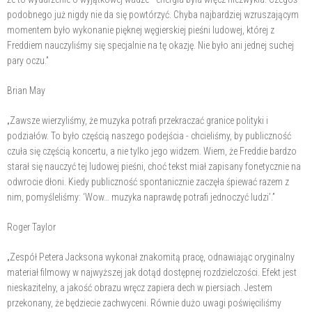
podobnego już nigdy nie da się powtórzyć. Chyba najbardziej wzruszającym
momentem było wykonanie pięknej węgierskiej pieśni ludowej, której z
Freddiem nauczyliśmy się specjalnie na tę okazję. Nie było ani jednej suchej
pary oczu.”
Brian May
„Zawsze wierzyliśmy, że muzyka potrafi przekraczać granice polityki i
podziałów. To było częścią naszego podejścia - chcieliśmy, by publiczność
czuła się częścią koncertu, a nie tylko jego widzem. Wiem, że Freddie bardzo
starał się nauczyć tej ludowej pieśni, choć tekst miał zapisany fonetycznie na
odwrocie dłoni. Kiedy publiczność spontanicznie zaczęła śpiewać razem z
nim, pomyśleliśmy: ‘Wow… muzyka naprawdę potrafi jednoczyć ludzi’.”
Roger Taylor
„Zespół Petera Jacksona wykonał znakomitą pracę, odnawiając oryginalny
materiał filmowy w najwyższej jak dotąd dostępnej rozdzielczości. Efekt jest
nieskazitelny, a jakość obrazu wręcz zapiera dech w piersiach. Jestem
przekonany, że będziecie zachwyceni. Równie dużo uwagi poświęciliśmy