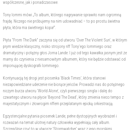
współczesne, jak i ponadczasowe.
Tony Iommi mówi „To album, którego nagrywanie sprawiło nam ogromną
frajdę. Niczego nie próbujemy na nim udowadniać – to po prostu świetna
płyta, która ma świetnego kopa!”.
Płyta “From The Dark” zaczyna się od utworu ‘Over The Violent Sun’, w którym
prym wiedzie klasyczny, nisko strojony riff Tony’ego Iommiego oraz
dramatyczny i potężny głos Jorna Lande. I już od tego kawałka jasnym jest że
mamy do czynienia z niesamowitym albumem, który nie będzie odstawać od
imponującej dyskografii Iommiego.
Kontynuacją tej drogi jest piosenka ‘Black Times’, która stanowi
niezapowiedziane uderzenie nie biorące jeńców. Prowadzi nas do potężnego
niczym burza utworu ‘World Alone’, czyli pierwszego singla i dalej do
czwartego utworu na płycie ‘Beyond The Dead’, który zmienia nieco tempo z
majestatycznym i złowrogim riffem przeplatanym epicką orkiestracją.
Egzystencjalne pytania piosenek Lande, pełne dystopijnych wyobrażeń i
rozważań na temat ulotnej natury człowieka wypełniają cały album.
Szczególnie czuć to w utworze ‘Stormwatcher’ wraz z jego morskimi