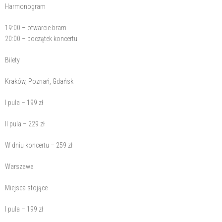
Harmonogram
19:00 – otwarcie bram
20:00 – początek koncertu
Bilety
Kraków, Poznań, Gdańsk
I pula – 199 zł
II pula – 229 zł
W dniu koncertu – 259 zł
Warszawa
Miejsca stojące
I pula – 199 zł