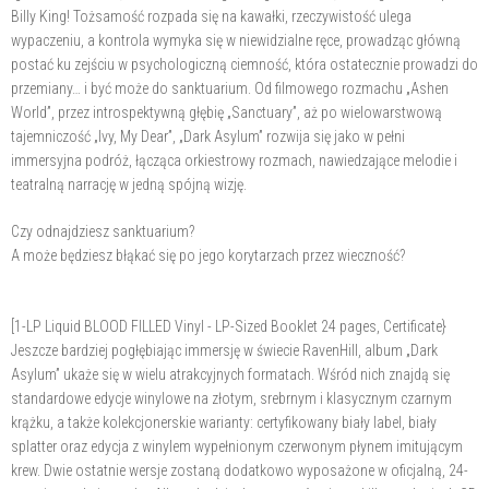
Billy King! Tożsamość rozpada się na kawałki, rzeczywistość ulega
wypaczeniu, a kontrola wymyka się w niewidzialne ręce, prowadząc główną
postać ku zejściu w psychologiczną ciemność, która ostatecznie prowadzi do
przemiany… i być może do sanktuarium. Od filmowego rozmachu „Ashen
World”, przez introspektywną głębię „Sanctuary”, aż po wielowarstwową
tajemniczość „Ivy, My Dear”, „Dark Asylum” rozwija się jako w pełni
immersyjna podróż, łącząca orkiestrowy rozmach, nawiedzające melodie i
teatralną narrację w jedną spójną wizję.
Czy odnajdziesz sanktuarium?
A może będziesz błąkać się po jego korytarzach przez wieczność?
[1-LP Liquid BLOOD FILLED Vinyl - LP-Sized Booklet 24 pages, Certificate}
Jeszcze bardziej pogłębiając immersję w świecie RavenHill, album „Dark
Asylum” ukaże się w wielu atrakcyjnych formatach. Wśród nich znajdą się
standardowe edycje winylowe na złotym, srebrnym i klasycznym czarnym
krążku, a także kolekcjonerskie warianty: certyfikowany biały label, biały
splatter oraz edycja z winylem wypełnionym czerwonym płynem imitującym
krew. Dwie ostatnie wersje zostaną dodatkowo wyposażone w oficjalną, 24-