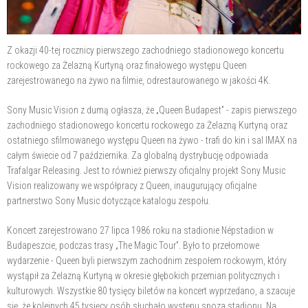
Z okazji 40-tej rocznicy pierwszego zachodniego stadionowego koncertu
rockowego za Żelazną Kurtyną oraz finałowego występu Queen
zarejestrowanego na żywo na filmie, odrestaurowanego w jakości 4K.
Sony Music Vision z dumą ogłasza, że „Queen Budapest” - zapis pierwszego
zachodniego stadionowego koncertu rockowego za Żelazną Kurtyną oraz
ostatniego sfilmowanego występu Queen na żywo - trafi do kin i sal IMAX na
całym świecie od 7 października. Za globalną dystrybucję odpowiada
Trafalgar Releasing. Jest to również pierwszy oficjalny projekt Sony Music
Vision realizowany we współpracy z Queen, inaugurujący oficjalne
partnerstwo Sony Music dotyczące katalogu zespołu.
Koncert zarejestrowano 27 lipca 1986 roku na stadionie Népstadion w
Budapeszcie, podczas trasy „The Magic Tour”. Było to przełomowe
wydarzenie - Queen byli pierwszym zachodnim zespołem rockowym, który
wystąpił za Żelazną Kurtyną w okresie głębokich przemian politycznych i
kulturowych. Wszystkie 80 tysięcy biletów na koncert wyprzedano, a szacuje
się, że kolejnych 45 tysięcy osób słuchało występu spoza stadionu. Na