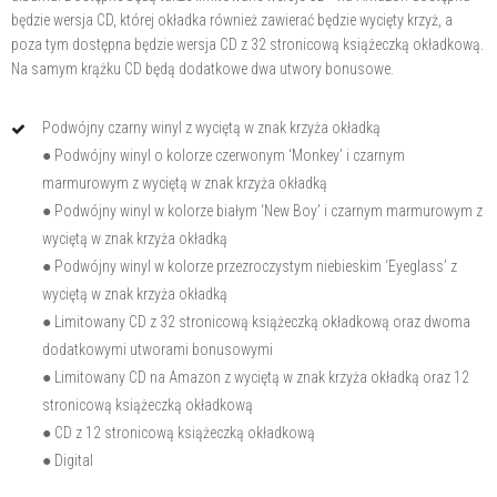
będzie wersja CD, której okładka również zawierać będzie wycięty krzyż, a
poza tym dostępna będzie wersja CD z 32 stronicową książeczką okładkową.
Na samym krążku CD będą dodatkowe dwa utwory bonusowe.
Podwójny czarny winyl z wyciętą w znak krzyża okładką
● Podwójny winyl o kolorze czerwonym ‘Monkey’ i czarnym
marmurowym z wyciętą w znak krzyża okładką
● Podwójny winyl w kolorze białym ‘New Boy’ i czarnym marmurowym z
wyciętą w znak krzyża okładką
● Podwójny winyl w kolorze przezroczystym niebieskim ‘Eyeglass’ z
wyciętą w znak krzyża okładką
● Limitowany CD z 32 stronicową książeczką okładkową oraz dwoma
dodatkowymi utworami bonusowymi
● Limitowany CD na Amazon z wyciętą w znak krzyża okładką oraz 12
stronicową książeczką okładkową
● CD z 12 stronicową książeczką okładkową
● Digital