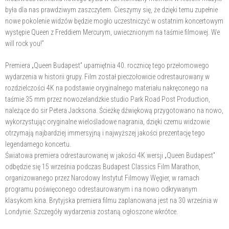
była dla nas prawdziwym zaszczytem. Cieszymy się, że dzięki temu zupełnie
nowe pokolenie widzów będzie mogło uczestniczyć w ostatnim koncertowym
występie Queen z Freddiem Mercurym, uwiecznionym na taśmie filmowej. We
will rock you!”
Premiera „Queen Budapest” upamiętnia 40. rocznicę tego przełomowego
wydarzenia w historii grupy. Film został pieczołowicie odrestaurowany w
rozdzielczości 4K na podstawie oryginalnego materiału nakręconego na
taśmie 35 mm przez nowozelandzkie studio Park Road Post Production,
należące do sir Petera Jacksona. Ścieżkę dźwiękową przygotowano na nowo,
wykorzystując oryginalne wielośladowe nagrania, dzięki czemu widzowie
otrzymają najbardziej immersyjną i najwyższej jakości prezentację tego
legendarnego koncertu.
Światowa premiera odrestaurowanej w jakości 4K wersji „Queen Budapest”
odbędzie się 15 września podczas Budapest Classics Film Marathon,
organizowanego przez Narodowy Instytut Filmowy Węgier, w ramach
programu poświęconego odrestaurowanym i na nowo odkrywanym
klasykom kina. Brytyjska premiera filmu zaplanowana jest na 30 września w
Londynie. Szczegóły wydarzenia zostaną ogłoszone wkrótce.