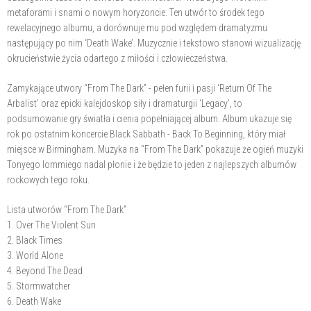
metaforami i snami o nowym horyzoncie. Ten utwór to środek tego
rewelacyjnego albumu, a dorównuje mu pod względem dramatyzmu
następujący po nim ‘Death Wake’. Muzycznie i tekstowo stanowi wizualizację
okrucieństwie życia odartego z miłości i człowieczeństwa.
Zamykające utwory “From The Dark” - pełen furii i pasji ‘Return Of The
Arbalist’ oraz epicki kalejdoskop siły i dramaturgii ‘Legacy’, to
podsumowanie gry światła i cienia popełniającej album. Album ukazuje się
rok po ostatnim koncercie Black Sabbath - Back To Beginning, który miał
miejsce w Birmingham. Muzyka na “From The Dark” pokazuje że ogień muzyki
Tonyego Iommiego nadal płonie i że będzie to jeden z najlepszych albumów
rockowych tego roku.
Lista utworów “From The Dark”
1. Over The Violent Sun
2. Black Times
3. World Alone
4. Beyond The Dead
5. Stormwatcher
6. Death Wake