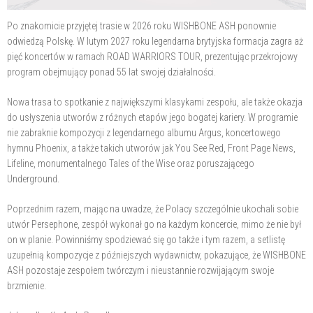
Po znakomicie przyjętej trasie w 2026 roku WISHBONE ASH ponownie
odwiedzą Polskę. W lutym 2027 roku legendarna brytyjska formacja zagra aż
pięć koncertów w ramach ROAD WARRIORS TOUR, prezentując przekrojowy
program obejmujący ponad 55 lat swojej działalności.
Nowa trasa to spotkanie z największymi klasykami zespołu, ale także okazja
do usłyszenia utworów z różnych etapów jego bogatej kariery. W programie
nie zabraknie kompozycji z legendarnego albumu Argus, koncertowego
hymnu Phoenix, a także takich utworów jak You See Red, Front Page News,
Lifeline, monumentalnego Tales of the Wise oraz poruszającego
Underground.
Poprzednim razem, mając na uwadze, że Polacy szczególnie ukochali sobie
utwór Persephone, zespół wykonał go na każdym koncercie, mimo że nie był
on w planie. Powinniśmy spodziewać się go także i tym razem, a setlistę
uzupełnią kompozycje z późniejszych wydawnictw, pokazujące, że WISHBONE
ASH pozostaje zespołem twórczym i nieustannie rozwijającym swoje
brzmienie.