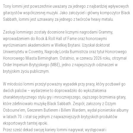
Tony Iommi jest powszechnie uważany za jednego z najbardziej wpływowych
gitarzystów współczesnej muzyki. Jako założyciel i główny kompozytor Black
Sabbath, Iommi jest uznawany za jednego z twórców heavy metalu.
Zasługi Iommiego zostały docenione licznymi nagrodami Grammy,
wprowadzeniem do Rock & Roll Hall of Fame oraz honorowymi
wyróżnieniami akademickimi w Wielkiej Brytanii. Uzyskał doktorat
Uniwersytetu w Coventry, Nagrodę Lorda Burmistrza oraz tytuł Honorowego
Honorowego Miasta Birmingham. Ostatnio, w czerwcu 2026 roku, otrzymał
Order Imperium Brytyjskiego (MBE), jedno z najwyższych odznaczeń w
brytyjskim życiu publicznym.
W młodości Iommi przeżył poważny wypadek przy pracy, który pozbawił go
dwóch palców – wydarzenie to doprowadziło do wykształcenia
charakterystycznego stylu gry i mroczniejszego, cięższego brzmienia gitary,
które zdefiniowało muzykę Black Sabbath. Zespół, założony z Ozzym
Osbourne'em, Geezerem Butlerem i Billem Wardem, wydał pionierskie albumy
w latach 70. i stał się jednym z najważniejszych brytyjskich produktów
eksportowych tamtej epoki.
Przez sześć dekad swojej kariery Iommi nagrywał, występował i