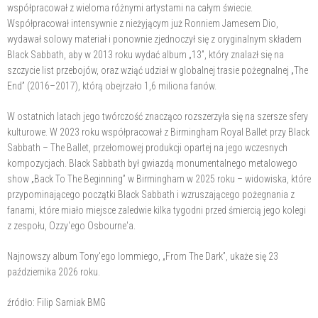
współpracował z wieloma różnymi artystami na całym świecie.
Współpracował intensywnie z nieżyjącym już Ronniem Jamesem Dio,
wydawał solowy materiał i ponownie zjednoczył się z oryginalnym składem
Black Sabbath, aby w 2013 roku wydać album „13”, który znalazł się na
szczycie list przebojów, oraz wziąć udział w globalnej trasie pożegnalnej „The
End” (2016–2017), którą obejrzało 1,6 miliona fanów.
W ostatnich latach jego twórczość znacząco rozszerzyła się na szersze sfery
kulturowe. W 2023 roku współpracował z Birmingham Royal Ballet przy Black
Sabbath – The Ballet, przełomowej produkcji opartej na jego wczesnych
kompozycjach. Black Sabbath był gwiazdą monumentalnego metalowego
show „Back To The Beginning” w Birmingham w 2025 roku – widowiska, które
przypominającego początki Black Sabbath i wzruszającego pożegnania z
fanami, które miało miejsce zaledwie kilka tygodni przed śmiercią jego kolegi
z zespołu, Ozzy'ego Osbourne'a.
Najnowszy album Tony'ego Iommiego, „From The Dark”, ukaże się 23
października 2026 roku.
źródło: Filip Sarniak BMG