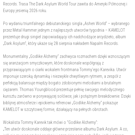
Records. Trasa The Dark Asylum World Tour zawita do Ameryki Północnej i
Europy jesienią 2026 roku.
Po wydaniu triumfalnego debiutanckiego singla „Ashen World” – wybranego
przez Metal Hammer jednym z najlepszych utworów tygodnia – KAMELOT
prezentuje drugi singiel zapowiadający ich nadchodzące arcydzieło, album
„Dark Asylum”, który ukaże się 28 sierpnia nakładem Napalm Records.
Monumentalny „Godlike Alchemy” zachwyca rozmachem dzięki wznoszącym
się aranżacjom smyczkowym, które doskonale współgrają z
przyprawiającym o ciarki wokalem frontmana Tommy'ego Karevika. Utwór
imponuje szeroką dynamiką i niezwykle chwytliwym rytmem, a zespół z
perfekcją balansuje między bogato zdobionymi melodiami a brutalnym
ciężarem. Thomas Youngblood prezentuje pełnię swojego melodycznego
kunsztu zarówno w porywającej solówce, jak i potężnym breakdownie. Dzięki
biblijnej atmosferze i epickiemu refrenowi „Godlike Alchemy” pokazuje
KAMELOT w szczytowej formie, działający na pełnych obrotach.
Wokalista Tommy Karevik tak mówi o “Godlike Alchemy”:
„Ten utwór doskonale oddaje główne przesłanie albumu Dark Asylum. A co,