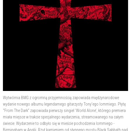
Wytwórnia BMG z ogromną przyjemnością zapowiada międzynarodowe
wydanie nowego albumu legendarnego gitarzysty Tony’ego Iommiego. Płytę
“From The Dark” zapowiada pierwszy singiel ‘World Alone’, którego premiera
miała miejsce w trakcie specjalnego wydarzenia, streamowanego na całym
świecie. Wydarzenie to odbyło się w mieście pochodzenia Iommiego -
Birmingham w Anglii. Rzut kamieniem od słynnego mostu Black Sabbath nad