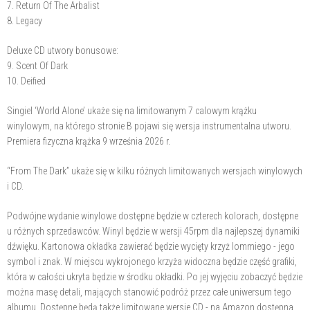
7. Return Of The Arbalist
8. Legacy
Deluxe CD utwory bonusowe:
9. Scent Of Dark
10. Deified
Singiel ‘World Alone’ ukaże się na limitowanym 7 calowym krążku
winylowym, na którego stronie B pojawi się wersja instrumentalna utworu.
Premiera fizyczna krążka 9 września 2026 r.
“From The Dark” ukaże się w kilku różnych limitowanych wersjach winylowych
i CD.
Podwójne wydanie winylowe dostępne będzie w czterech kolorach, dostępne
u różnych sprzedawców. Winyl będzie w wersji 45rpm dla najlepszej dynamiki
dźwięku. Kartonowa okładka zawierać będzie wycięty krzyż Iommiego - jego
symbol i znak. W miejscu wykrojonego krzyża widoczna będzie część grafiki,
która w całości ukryta będzie w środku okładki. Po jej wyjęciu zobaczyć będzie
można masę detali, mających stanowić podróż przez całe uniwersum tego
albumu. Dostępne będą także limitowane wersje CD - na Amazon dostępna