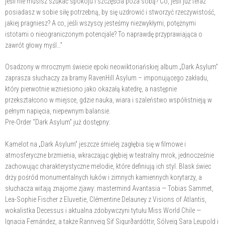
jeśli nie musisz szukać spokoju i szczęścia poza sobą? Co, jeśli już teraz
posiadasz w sobie siłę potrzebną, by się uzdrowić i stworzyć rzeczywistość,
jakiej pragniesz? A co, jeśli wszyscy jesteśmy niezwykłymi, potężnymi
istotami o nieograniczonym potencjale? To naprawdę przyprawiająca o
zawrót głowy myśl…”
Osadzony w mrocznym świecie epoki neowiktoriańskiej album „Dark Asylum”
zaprasza słuchaczy za bramy RavenHill Asylum – imponującego zakładu,
który pierwotnie wzniesiono jako okazałą katedrę, a następnie
przekształcono w miejsce, gdzie nauka, wiara i szaleństwo współistnieją w
pełnym napięcia, niepewnym balansie.
Pre-Order “Dark Asylum” już dostępny:
Kamelot na „Dark Asylum” jeszcze śmielej zagłębia się w filmowe i
atmosferyczne brzmienia, wkraczając głębiej w teatralny mrok, jednocześnie
zachowując charakterystyczne melodie, które definiują ich styl. Blask świec
drży pośród monumentalnych łuków i zimnych kamiennych korytarzy, a
słuchacza witają znajome zjawy: mastermind Avantasia — Tobias Sammet,
Lea-Sophie Fischer z Eluveitie, Clémentine Delauney z Visions of Atlantis,
wokalistka Decessus i aktualna zdobywczyni tytułu Miss World Chile —
Ignacia Fernández, a także Rannveig Sif Sigurðardóttir, Sólveig Sara Leupold i