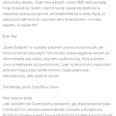
rekonstrukcji dźwięku. Dzięki temu w kinach i salach IMAX widzowie będą
mogli doświadczyć Queen z czasów naszej największej świetności w
najbardziej autentyczny sposób, jaki kiedykolwiek był możliwy. Myślę, że
publiczność całkowicie da się porwać temu doświadczeniu i na chwilę
zapomni, że ogląda film.”
Brian May
„’Queen Budapest’ to niezwykły dokument zarówno historii muzyki, jak i
historii przemian kulturowych. Film nie tylko utrwala wyjątkowy koncert, ale
także niezwykłą więź między zespołem a publicznością, która w tamtym
czasie przełamywała rzeczywiste bariery. Dzięki tej rekonstrukcji współcześni
widzowie mogą przeżyć tamten moment z bezpośredniością i
intensywnością, jakby wydarzył się dziś.”
Tom Mackay, prezes Sony Music Vision
Peter Jackson dodał:
„Jako wieloletni fani Queen byliśmy zachwyceni, gdy zespół powierzył studiu
Park Road Post odrestaurowanie materiału z koncertu w Budapeszcie.
Możliwość tchnienia nowego życia w tak ikoniczny moment w historii muzyki