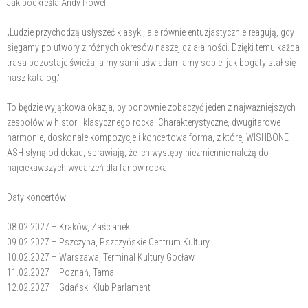
Jak podkreśla Andy Powell:
„Ludzie przychodzą usłyszeć klasyki, ale równie entuzjastycznie reagują, gdy
sięgamy po utwory z różnych okresów naszej działalności. Dzięki temu każda
trasa pozostaje świeża, a my sami uświadamiamy sobie, jak bogaty stał się
nasz katalog."
To będzie wyjątkowa okazja, by ponownie zobaczyć jeden z najważniejszych
zespołów w historii klasycznego rocka. Charakterystyczne, dwugitarowe
harmonie, doskonałe kompozycje i koncertowa forma, z której WISHBONE
ASH słyną od dekad, sprawiają, że ich występy niezmiennie należą do
najciekawszych wydarzeń dla fanów rocka.
Daty koncertów
08.02.2027 – Kraków, Zaścianek
09.02.2027 – Pszczyna, Pszczyńskie Centrum Kultury
10.02.2027 – Warszawa, Terminal Kultury Gocław
11.02.2027 – Poznań, Tama
12.02.2027 – Gdańsk, Klub Parlament