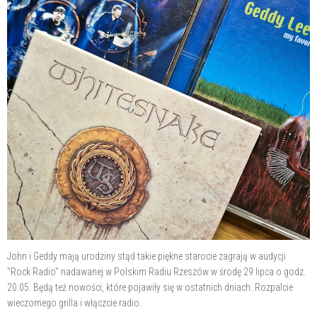
John i Geddy mają urodziny stąd takie piękne starocie zagrają w audycji
"Rock Radio" nadawanej w Polskim Radiu Rzeszów w środę 29 lipca o godz.
20.05. Będą też nowości, które pojawiły się w ostatnich dniach. Rozpalcie
wieczornego grilla i włączcie radio.