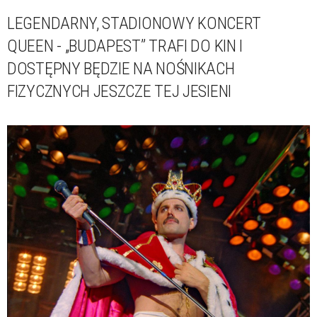
LEGENDARNY, STADIONOWY KONCERT
QUEEN - „BUDAPEST” TRAFI DO KIN I
DOSTĘPNY BĘDZIE NA NOŚNIKACH
FIZYCZNYCH JESZCZE TEJ JESIENI