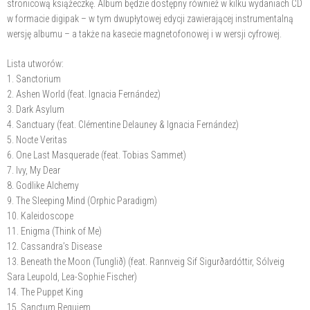
stronicową książeczkę. Album będzie dostępny również w kilku wydaniach CD
w formacie digipak – w tym dwupłytowej edycji zawierającej instrumentalną
wersję albumu – a także na kasecie magnetofonowej i w wersji cyfrowej.
Lista utworów:
1. Sanctorium
2. Ashen World (feat. Ignacia Fernández)
3. ⁠Dark Asylum
4. Sanctuary (feat. Clémentine Delauney & Ignacia Fernández)
5. Nocte Veritas
6. One Last Masquerade (feat. Tobias Sammet)
7. ⁠Ivy, My Dear
8. Godlike Alchemy
9. The Sleeping Mind (Orphic Paradigm)
10. Kaleidoscope
11. Enigma (Think of Me)
12. Cassandra’s Disease
13. Beneath the Moon (Tunglið) (feat. Rannveig Sif Sigurðardóttir, Sólveig
Sara Leupold, Lea-Sophie Fischer)
14. ⁠The Puppet King
15. ⁠Sanctum Requiem