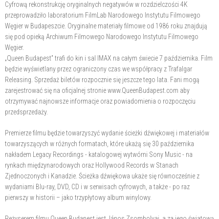
Cyfrową rekonstrukcję oryginalnych negatywów w rozdzielczości 4K
przeprowadziło laboratorium FilmLab Narodowego Instytutu Filmowego
Węgier w Budapeszcie. Oryginalne materiały filmowe od 1986 roku znajdują
się pod opieką Archiwum Filmowego Narodowego Instytutu Filmowego
Węgier.
„Queen Budapest” trafi do kin i sal IMAX na całym świecie 7 października. Film
będzie wyświetlany przez ograniczony czas we współpracy z Trafalgar
Releasing. Sprzedaż biletów rozpocznie się jeszcze tego lata. Fani mogą
zarejestrować się na oficjalnej stronie www.QueenBudapest.com aby
otrzymywać najnowsze informacje oraz powiadomienia o rozpoczęciu
przedsprzedaży.
Premierze filmu będzie towarzyszyć wydanie ścieżki dźwiękowej i materiałów
towarzyszących w różnych formatach, które ukażą się 30 października
nakładem Legacy Recordings - katalogowej wytwórni Sony Music - na
rynkach międzynarodowych oraz Hollywood Records w Stanach
Zjednoczonych i Kanadzie. Ścieżka dźwiękowa ukaże się równocześnie z
wydaniami Blu-ray, DVD, CD i w serwisach cyfrowych, a także - po raz
pierwszy w historii – jako trzypłytowy album winylowy.
Reżyserem filmu Queen Budapest jest János Zsombolyai, a za jego światową