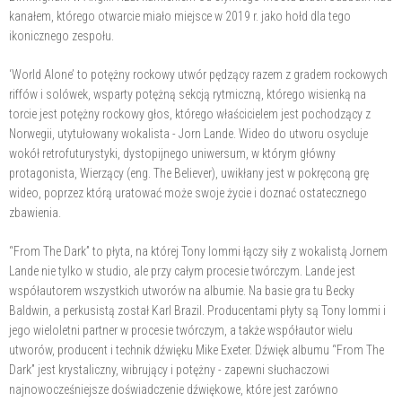
kanałem, którego otwarcie miało miejsce w 2019 r. jako hołd dla tego
ikonicznego zespołu.
‘World Alone’ to potężny rockowy utwór pędzący razem z gradem rockowych
riffów i solówek, wsparty potężną sekcją rytmiczną, którego wisienką na
torcie jest potężny rockowy głos, którego właścicielem jest pochodzący z
Norwegii, utytułowany wokalista - Jorn Lande. Wideo do utworu osycluje
wokół retrofuturystyki, dystopijnego uniwersum, w którym główny
protagonista, Wierzący (eng. The Believer), uwikłany jest w pokręconą grę
wideo, poprzez którą uratować może swoje życie i doznać ostatecznego
zbawienia.
“From The Dark” to płyta, na której Tony Iommi łączy siły z wokalistą Jornem
Lande nie tylko w studio, ale przy całym procesie twórczym. Lande jest
współautorem wszystkich utworów na albumie. Na basie gra tu Becky
Baldwin, a perkusistą został Karl Brazil. Producentami płyty są Tony Iommi i
jego wieloletni partner w procesie twórczym, a także współautor wielu
utworów, producent i technik dźwięku Mike Exeter. Dźwięk albumu “From The
Dark” jest krystaliczny, wibrujący i potężny - zapewni słuchaczowi
najnowocześniejsze doświadczenie dźwiękowe, które jest zarówno