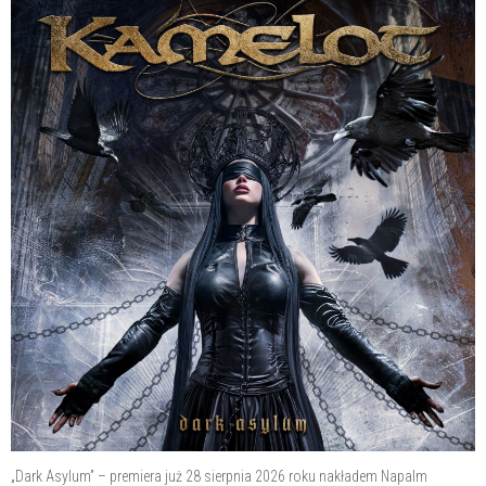
„Dark Asylum” – premiera już 28 sierpnia 2026 roku nakładem Napalm