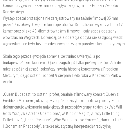
koncert przyjechali także fani z odległych krajów, m.in. z Polski i Związku
Radzieckiego.
Występ został profesjonalnie zarejestrowany na taśmie filmowej 35 mm
przez 17 czołowych węgierskich operatorów. Do realizacji wykorzystano 17
kamer oraz blisko 40 kilometrów taśmy filmowej - cały zapas dostępny
wówczas na Węgrzech. Co więcej, cała operacja odbyła się za zgodą władz
węgierskich, co było bezprecedensową decyzją w państwie komunistycznym.
Skala tego przedsięwzięcia sprawia, że trudno uwierzyć, iż po
budapeszteńskim koncercie Queen zagrali już tylko pięć występów. Zaledwie
miesiąc później zespół zakończył swoją historię koncertową z Freddiem
Mercurym, dając ostatni koncert 9 sierpnia 1986 roku w Knebworth Park w
Anglii.
„Queen Budapest” to ostatni profesjonalnie sfilmowany koncert Queen z
Freddiem Mercurym, ukazujący zespół u szczytu koncertowej formy. Film
dokumentuje wykonania największych przebojów grupy, takich jak „We Will
Rock You”, „We Are the Champions”, „A Kind of Magic”, „Crazy Little Thing
Called Love”, „Under Pressure”, „Who Wants to Live Forever”, „Hammer to Fall”
i „Bohemian Rhapsody”, a także akustyczną interpretację tradycyjnej