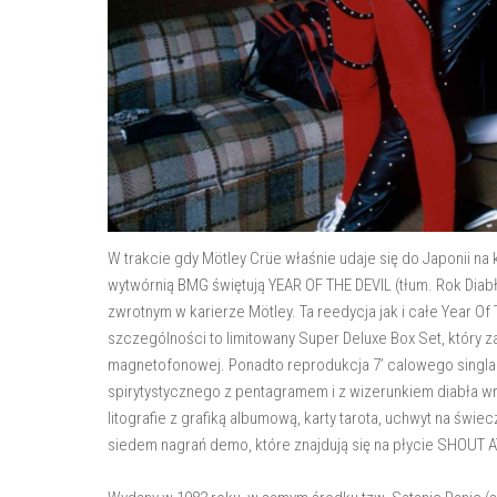
W trakcie gdy Mötley Crüe właśnie udaje się do Japonii na
wytwórnią BMG świętują YEAR OF THE DEVIL (tłum. Rok Diabł
zwrotnym w karierze Mötley. Ta reedycja jak i całe Year Of 
szczególności to limitowany Super Deluxe Box Set, który 
magnetofonowej. Ponadto reprodukcja 7’ calowego singla ‘To
spirytystycznego z pentagramem i z wizerunkiem diabła wr
litografie z grafiką albumową, karty tarota, uchwyt na świe
siedem nagrań demo, które znajdują się na płycie SHOUT 