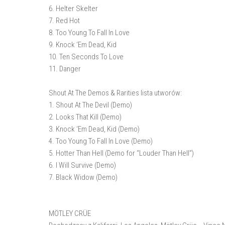
6. Helter Skelter
7. Red Hot
8. Too Young To Fall In Love
9. Knock ‘Em Dead, Kid
10. Ten Seconds To Love
11. Danger
Shout At The Demos & Rarities lista utworów:
1. Shout At The Devil (Demo)
2. Looks That Kill (Demo)
3. Knock ‘Em Dead, Kid (Demo)
4. Too Young To Fall In Love (Demo)
5. Hotter Than Hell (Demo for “Louder Than Hell”)
6. I Will Survive (Demo)
7. Black Widow (Demo)
MÖTLEY CRÜE