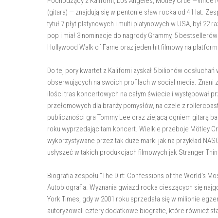
Pochodzący z Kaliforni, Los Angeles, Mötley Crüe —Vince Ne
(gitara) — znajdują się w pentonie sław rocka od 41 lat. 
tytuł 7 płyt platynowych i multi platynowych w USA, był 22 
pop i miał 3 nominacje do nagrody Grammy, 5 bestselleró
Hollywood Walk of Fame oraz jeden hit filmowy na platformi
Do tej pory kwartet z Kaliforni zyskał 5 bilionów odsłuch
obserwujących na swoich profilach w social media. Znani
ilości tras koncertowych na całym świecie i występował pr
przełomowych dla branży pomysłów, na czele z rollercoast
publiczności gra Tommy Lee oraz ziejącą ogniem gitarą bas
roku wyprzedając tam koncert. Wielkie przeboje Mötley Crü
wykorzystywane przez tak duże marki jak na przykład NASC
usłyszeć w takich produkcjach filmowych jak Stranger Thin
Biografia zespołu “The Dirt: Confessions of the World’s Mos
Autobiografia. Wyznania gwiazd rocka cieszących się najg
York Times, gdy w 2001 roku sprzedała się w milionie egz
autoryzowali cztery dodatkowe biografie, które również st