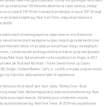
il (wokal), Nikki Sixx (gitara basowa), Tommy Lee (perkusja) i Mick Mars
Zespół sprzedał ponad 100 milionów albumów na całym świecie, zdobył
razy na szczytach TOP 40 list rockowych przebojów, 6 razy w TOP 20 singli
w w sprzedaży książek wg. New York Times, mają swoje miejsce w
e Netflix.
ań w platformach streamingowych na całym świecie oraz 8 milionów
 ze swoich ikonicznych występów na żywo zespół sprzedał niezliczone
zed milionami fanów. Ich produkcje koncertowe słyną z niezwykłych i
erem, z ustawioną tam perkusją na której w trakcie jazdy nad głowami
ową Nikki Sixxa. Byli pionierami rocka rezydencji Las Vegas, w 2012
e takie jak ‘Kickstart My Heart’ i ‘Home Sweet Home’ są często
AR, Dodge, Coldwell Banker, Carl's Jr. czy KIA, a muzykę zespołu można
gs czy Cobra Kai, żeby wymienić tylko te najświeższe.
t Notorious Rock Band” (pol. tłum. tytułu: “Motley Crue - Brud.
orszą sławą” tłum. Michał Kapuściarz) stała się bestsellerem wg. New
emplarzy na całym świecie. Od tamtej pory członkowie zespołu
ały się bestsellerami wg. New York Times. W 2019 roku na platformie