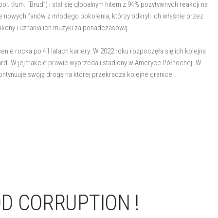
(pol. tłum. “Brud”) i stał się globalnym hitem z 94% pozytywnych reakcji na
e nowych fanów z młodego pokolenia, którzy odkryli ich właśnie przez
m ikony i uznania ich muzyki za ponadczasową.
nie rocka po 41 latach kariery. W 2022 roku rozpoczęła się ich kolejna
pard. W jej trakcie prawie wyprzedali stadiony w Ameryce Północnej. W
kontynuuje swoją drogę na której przekracza kolejne granice
D CORRUPTION !