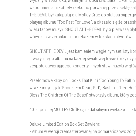
Wydany w 1983 roku, w samym środku tzw. Satanic Panic (s
wspomnieniami kobiety rzekomo porwanej przez sektę sata
THE DEVIL był katapultą dla Mötley Crüe do statusu supergw
platyną albumu “Too Fast For Love”, a okazało się że przes
wielu fanów muzyki SHOUT AT THE DEVIL było pierwszą płyt
wówczas wizerunkiem i przekazem w tekstach utworów.
SHOUT AT THE DEVIL jest kamieniem węgielnym set listy kon
utwory z tego albumu na każdej światowej trasie (przy czym
zespołu otwierającego koncerty innych sław muzyki w głów
Przełomowe klipy do ‘Looks That Kill’ i ‘Too Young To Fall I
wraz z innymi, jak ‘Knock ‘Em Dead, Kid’, ‘Bastard’, ‘Red Ho
Bless The Children Of The Beast’ stworzyły album, który zd
40 lat później MÖTLEY CRÜE są nadal silnym i większym niż
Deluxe Limited Edition Box Set Zawiera:
• Album w wersji zremasterowanej na pomarańczowo żółtym