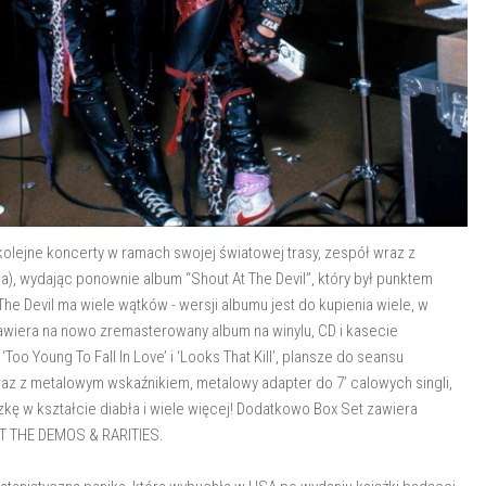
 kolejne koncerty w ramach swojej światowej trasy, zespół wraz z
a), wydając ponownie album “Shout At The Devil”, który był punktem
The Devil ma wiele wątków - wersji albumu jest do kupienia wiele, w
zawiera na nowo zremasterowany album na winylu, CD i kasecie
o Young To Fall In Love’ i ‘Looks That Kill’, plansze do seansu
az z metalowym wskaźnikiem, metalowy adapter do 7’ calowych singli,
czkę w kształcie diabła i wiele więcej! Dodatkowo Box Set zawiera
AT THE DEMOS & RARITIES.