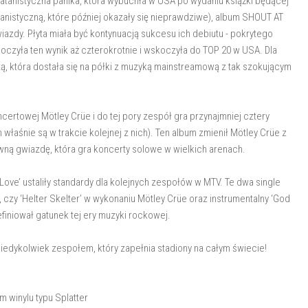
atanistyczna panika, która wybuchła w USA po wydaniu książki będącej
nistyczną, które później okazały się nieprawdziwe), album SHOUT AT
iazdy. Płyta miała być kontynuacją sukcesu ich debiutu - pokrytego
koczyła ten wynik aż czterokrotnie i wskoczyła do TOP 20 w USA. Dla
ą, która dostała się na półki z muzyką mainstreamową z tak szokującym
certowej Mötley Crüe i do tej pory zespół gra przynajmniej cztery
 właśnie są w trakcie kolejnej z nich). Ten album zmienił Mötley Crüe z
ną gwiazdę, która gra koncerty solowe w wielkich arenach.
n Love’ ustaliły standardy dla kolejnych zespołów w MTV. Te dwa single
t’, czy ‘Helter Skelter’ w wykonaniu Mötley Crüe oraz instrumentalny ‘God
efiniował gatunek tej ery muzyki rockowej.
 kiedykolwiek zespołem, który zapełnia stadiony na całym świecie!
 winylu typu Splatter