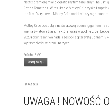
Netflix premierę miał biograficzny film fabularny “The Dirt” 
Rotten Tomatoes. W rezultacie Mötley Crüe zyskali zupełni
ten film. Dzięki temu Mötley Crüe nadal cieszy się statuse
Mötley Crüe pozostaje na światowej scenie gigantem na sce
wielka światowa trasa, na której grają wspólnie z Def Lep
2023 roku trasa trwa nadal i zespół z gitarzystą Johnem 5 
wytrzymałości w graniu na żywo.
źródło: BMG
Czytaj dalej...
27 PAŹ 2023
UWAGA ! NOWOŚĆ O