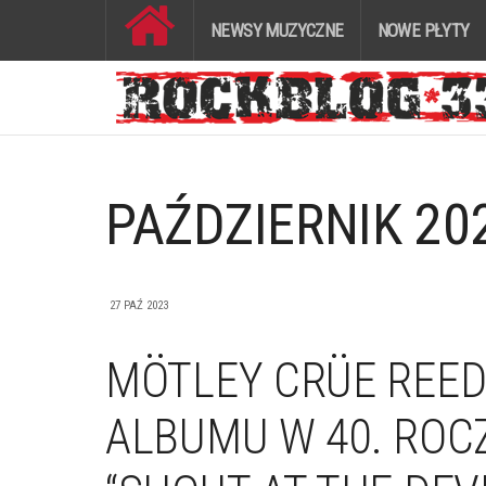
NEWSY MUZYCZNE
NOWE PŁYTY
PAŹDZIERNIK 20
27 PAŹ 2023
MÖTLEY CRÜE REE
ALBUMU W 40. ROC