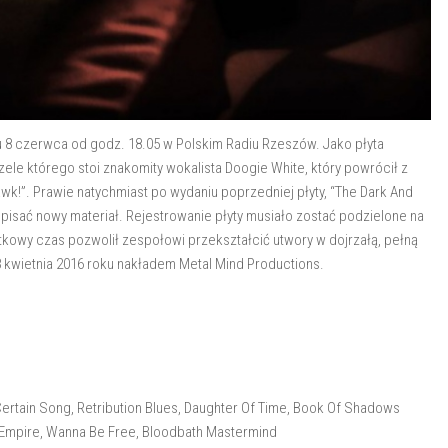
u 8 czerwca od godz. 18.05 w Polskim Radiu Rzeszów. Jako płyta
zele którego stoi znakomity wokalista Doogie White, który powrócił z
!”. Prawie natychmiast po wydaniu poprzedniej płyty, “The Dark And
i pisać nowy materiał. Rejestrowanie płyty musiało zostać podzielone na
kowy czas pozwolił zespołowi przekształcić utwory w dojrzałą, pełną
 8 kwietnia 2016 roku nakładem Metal Mind Productions.
Certain Song, Retribution Blues, Daughter Of Time, Book Of Shadows
 Empire, Wanna Be Free, Bloodbath Mastermind