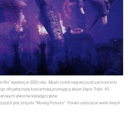
"in Rio" wydanej w 2003 roku. Album został nagrany podczas koncertu
go oficjalną trasę koncertową promującą album Vapor Trails. 40-
ndarowych utworów kanadyjczyków.
iejszych płyt zespołu "Moving Pictures". Ponato usłyszycie wiele innych