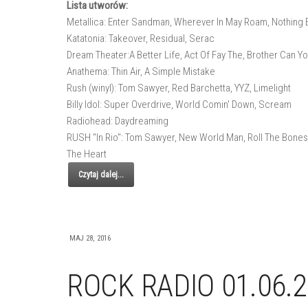
Lista utworów:
Metallica: Enter Sandman, Wherever In May Roam, Nothing 
Katatonia: Takeover, Residual, Serac
Dream Theater:A Better Life, Act Of Fay The, Brother Can Y
Anathema: Thin Air, A Simple Mistake
Rush (winyl): Tom Sawyer, Red Barchetta, YYZ, Limelight
Billy Idol: Super Overdrive, World Comin' Down, Scream
Radiohead: Daydreaming
RUSH "In Rio": Tom Sawyer, New World Man, Roll The Bones,
The Heart
Czytaj dalej...
MAJ 28, 2016
ROCK RADIO 01.06.2