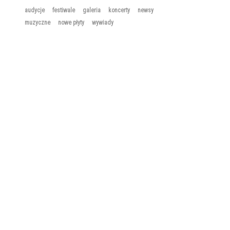
audycje
festiwale
galeria
koncerty
newsy
muzyczne
nowe płyty
wywiady