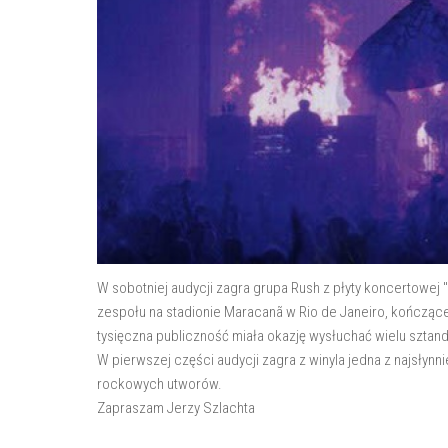
W sobotniej audycji zagra grupa Rush z płyty koncertowej 
zespołu na stadionie Maracanã w Rio de Janeiro, kończące
tysięczna publiczność miała okazję wysłuchać wielu szta
W pierwszej części audycji zagra z winyla jedna z najsłynn
rockowych utworów.
Zapraszam Jerzy Szlachta