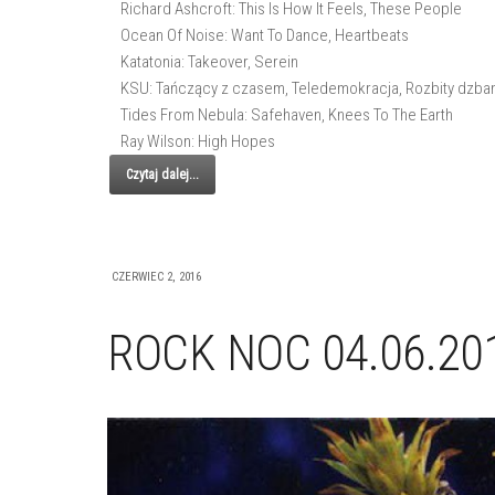
Richard Ashcroft: This Is How It Feels, These People
Ocean Of Noise: Want To Dance, Heartbeats
Katatonia: Takeover, Serein
KSU: Tańczący z czasem, Teledemokracja, Rozbity dzba
Tides From Nebula: Safehaven, Knees To The Earth
Ray Wilson: High Hopes
Czytaj dalej...
CZERWIEC 2, 2016
ROCK NOC 04.06.201