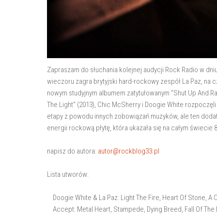
Zapraszam do słuchania kolejnej audycji Rock Radio w dni
wieczoru zagra brytyjski hard-rockowy zespół La Paz, na c
nowym studyjnym albumem zatytułowanym “Shut Up And Rawk
The Light” (2013), Chic McSherry i Doogie White rozpoczęl
etapy z powodu innych zobowiązań muzyków, ale ten dodat
energii rockową płytę, która ukazała się na całym świecie
napisz do autora:
autor@rockblog33.pl
Lista utworów:
Doogie White & La Paz: Light The Fire, Heart Of Stone, A 
Accept: Metal Heart, Stampede, Dying Breed, Fall Of The