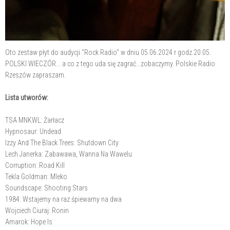
Oto zestaw płyt do audycji "Rock Radio" w dniu 05.06.2024 r godz.20.05.
POLSKI WIECZÓR... a co z tego uda się zagrać...zobaczymy. Polskie Radio
Rzeszów zapraszam.
Lista utworów:
TSA MNKWL: Żarłacz
Hypnosaur: Undead
Izzy And The Black Trees: Shutdown City
Lech Janerka: Zabawawa, Wanna Na Wawelu
Corruption: Road Kill
Tekla Goldman: Mleko
Soundscape: Shooting Stars
1984: Wstajemy na raz śpiewamy na dwa
Wojciech Ciuraj: Ronin
Amarok: Hope Is