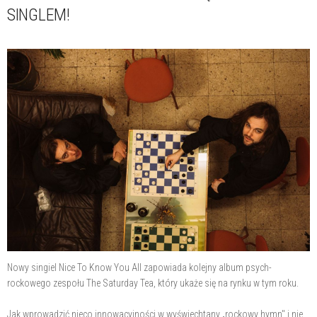
SINGLEM!
Nowy singiel Nice To Know You All zapowiada kolejny album psych-
rockowego zespołu The Saturday Tea, który ukaże się na rynku w tym roku.
Jak wprowadzić nieco innowacyjności w wyświechtany „rockowy hymn" i nie