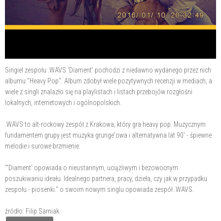
Singiel zespołu .WAVS 'Diament' pochodzi z niedawno wydanego przez nich
albumu "Heavy Pop". Album zdobył wiele pozytywnych recenzji w mediach, a
wiele z singli znalazło się na playlistach i listach przebojów rozgłośni
lokalnych, internetowych i ogólnopolskich.
.WAVS to alt-rockowy zespół z Krakowa, który gra heavy pop. Muzycznym
fundamentem grupy jest muzyka grunge'owa i alternatywna lat 90' - śpiewne
melodie i surowe brzmienie.
"'Diament' opowiada o nieustannym, uciążliwym i bezowocnym
poszukiwaniu ideału. Idealnego partnera, pracy, dzieła, czy jak w przypadku
zespołu - piosenki." o swoim nowym singlu opowiada zespół .WAVS.
źródło: Filip Sarniak