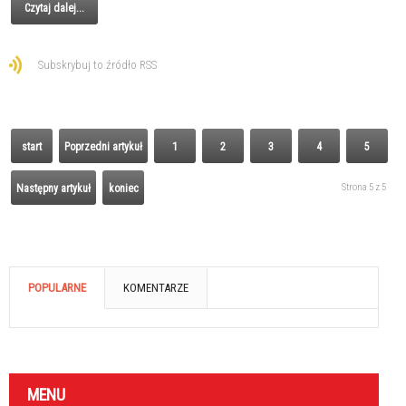
Czytaj dalej...
Subskrybuj to źródło RSS
start
Poprzedni artykuł
1
2
3
4
5
Strona 5 z 5
Następny artykuł
koniec
POPULARNE
KOMENTARZE
MENU