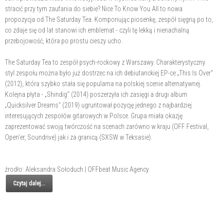
stracić przy tym zaufania do siebie? Nice To Know You All to nowa
propozycja od The Saturday Tea. Komponując piosenkę, zespół sięgną po to,
co zdaje się od lat stanowi ich emblemat - czyli tę lekką i nienachalną
przebojowość, która po prostu cieszy ucho.
The Saturday Tea to zespół psych-rockowy z Warszawy. Charakterystyczny
styl zespołu można było już dostrzec na ich debiutanckiej EP-ce „This Is Over"
(2012), która szybko stała się popularna na polskiej scenie alternatywnej.
Kolejna płyta - „Shindig" (2014) poszerzyła ich zasięgi a drugi album
„Quicksilver Dreams" (2019) ugruntował pozycję jednego z najbardziej
interesujących zespołów gitarowych w Polsce. Grupa miała okazję
zaprezentować swoją twórczość na scenach zarówno w kraju (OFF Festival,
Open'er, Soundrive) jak i za granicą (SXSW w Teksasie).
źrodło: Aleksandra Sołoduch | OFFbeat Music Agency
Czytaj dalej...