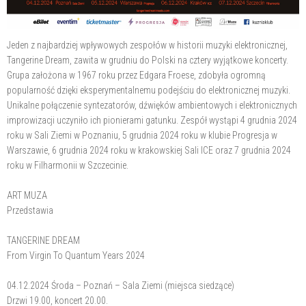
Jeden z najbardziej wpływowych zespołów w historii muzyki elektronicznej,
Tangerine Dream, zawita w grudniu do Polski na cztery wyjątkowe koncerty.
Grupa założona w 1967 roku przez Edgara Froese, zdobyła ogromną
popularność dzięki eksperymentalnemu podejściu do elektronicznej muzyki.
Unikalne połączenie syntezatorów, dźwięków ambientowych i elektronicznych
improwizacji uczyniło ich pionierami gatunku. Zespół wystąpi 4 grudnia 2024
roku w Sali Ziemi w Poznaniu, 5 grudnia 2024 roku w klubie Progresja w
Warszawie, 6 grudnia 2024 roku w krakowskiej Sali ICE oraz 7 grudnia 2024
roku w Filharmonii w Szczecinie.
ART MUZA
Przedstawia
TANGERINE DREAM
From Virgin To Quantum Years 2024
04.12.2024 Środa – Poznań – Sala Ziemi (miejsca siedzące)
Drzwi 19.00, koncert 20.00.