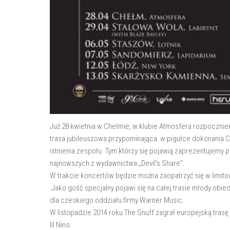
Już 28 kwietnia w Chełmie, w klubie Atmosfera rozpocznie
trasa jubileuszowa przypominająca w pigułce dokonania Co
istnienia zespołu. Tym którzy się pojawią zaprezentujemy 
najnowszych z wydawnictwa „Devil’s Share”.
W trakcie koncertów będzie można zaopatrzyć się w limitow
Jako gość specjalny pojawi się na całej trasie młody obiec
dla czeskiego oddziału firmy Warner Music.
W listopadzie 2014 roku The Snuff zagrał europejską trasę
III Nino.