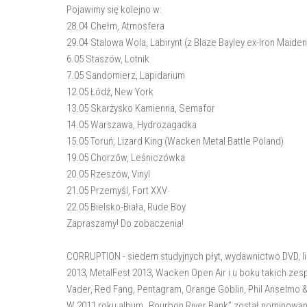
Pojawimy się kolejno w:
28.04 Chełm, Atmosfera
29.04 Stalowa Wola, Labirynt (z Blaze Bayley ex-Iron Maiden
6.05 Staszów, Lotnik
7.05 Sandomierz, Lapidarium
12.05 Łódź, New York
13.05 Skarżysko Kamienna, Semafor
14.05 Warszawa, Hydrozagadka
15.05 Toruń, Lizard King (Wacken Metal Battle Poland)
19.05 Chorzów, Leśniczówka
20.05 Rzeszów, Vinyl
21.05 Przemyśl, Fort XXV
22.05 Bielsko-Biała, Rude Boy
Zapraszamy! Do zobaczenia!
CORRUPTION - siedem studyjnych płyt, wydawnictwo DVD, li
2013, MetalFest 2013, Wacken Open Air i u boku takich zes
Vader, Red Fang, Pentagram, Orange Goblin, Phil Anselmo & 
W 2011 roku album „Bourbon River Bank” został nominowany