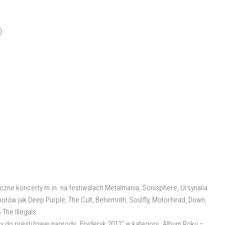
)
czne koncerty m.in. na festiwalach Metalmania, Sonisphere, Ursynalia
połów jak Deep Purple, The Cult, Behemoth, Soulfly, Motorhead, Down,
The Illegals.
 do prestiżowej nagrody „Fryderyk 2011” w kategorii „Album Roku –