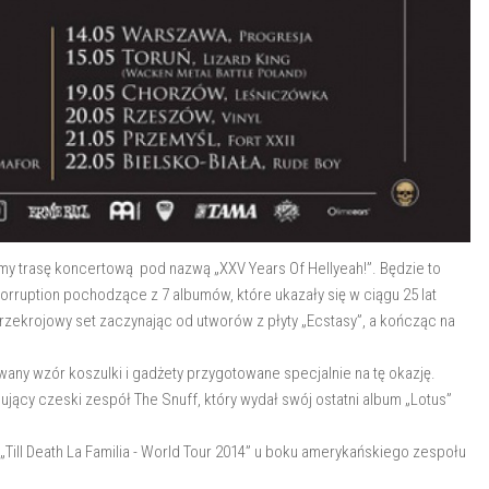
my trasę koncertową pod nazwą „XXV Years Of Hellyeah!”. Będzie to
rruption pochodzące z 7 albumów, które ukazały się w ciągu 25 lat
przekrojowy set zaczynając od utworów z płyty „Ecstasy”, a kończąc na
any wzór koszulki i gadżety przygotowane specjalnie na tę okazję.
ujący czeski zespół The Snuff, który wydał swój ostatni album „Lotus”
 „Till Death La Familia - World Tour 2014” u boku amerykańskiego zespołu