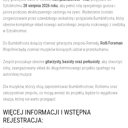
Sztokholmu
28 sierpnia 2026 roku
, aby pełnić rolę specjalnego gościa i
jurora podczas ekskluzywnego castingu na żywo. Wydarzenie zostało
zorganizowane przez szwedzkiego wokalistę i przyjaciela Bumblefoota, który
obecnie kompletuje skład nowego autorskiego zespołu rockowego z siedzibą
w Sztokholmie.
Do Bumblefoota dołączy również gitarzysta zespołu Remedy,
Rolli Forsman
.
Wspólnie będą oceniać muzyków biorących udział w przesłuchaniu.
Zespół poszukuje obecnie
gitarzysty, basisty oraz perkusisty
, aby stworzyć
silny, zaangażowany skład do długoterminowego projektu opartego na
autorskiej muzyce.
Dla muzyków, którzy chcą zaprezentować Bumblefootowi, Rolliemu oraz
założycielowi zespołu, co mogą wnieść do projektu, będzie to wyjątkowa
okazja, której nie warto przegapić.
WIĘCEJ INFORMACJI I WSTĘPNA
REJESTRACJA: