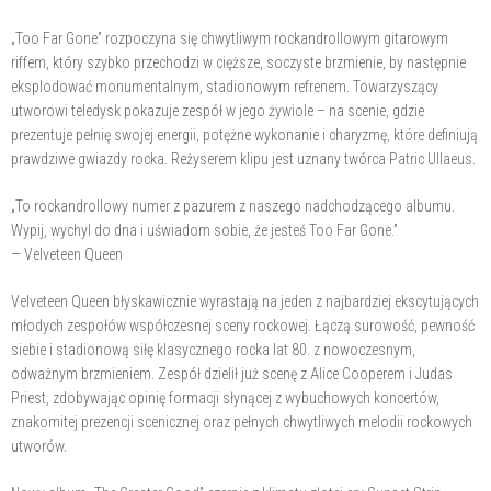
„Too Far Gone” rozpoczyna się chwytliwym rockandrollowym gitarowym
riffem, który szybko przechodzi w cięższe, soczyste brzmienie, by następnie
eksplodować monumentalnym, stadionowym refrenem. Towarzyszący
utworowi teledysk pokazuje zespół w jego żywiole – na scenie, gdzie
prezentuje pełnię swojej energii, potężne wykonanie i charyzmę, które definiują
prawdziwe gwiazdy rocka. Reżyserem klipu jest uznany twórca Patric Ullaeus.
„To rockandrollowy numer z pazurem z naszego nadchodzącego albumu.
Wypij, wychyl do dna i uświadom sobie, że jesteś Too Far Gone.”
— Velveteen Queen
Velveteen Queen błyskawicznie wyrastają na jeden z najbardziej ekscytujących
młodych zespołów współczesnej sceny rockowej. Łączą surowość, pewność
siebie i stadionową siłę klasycznego rocka lat 80. z nowoczesnym,
odważnym brzmieniem. Zespół dzielił już scenę z Alice Cooperem i Judas
Priest, zdobywając opinię formacji słynącej z wybuchowych koncertów,
znakomitej prezencji scenicznej oraz pełnych chwytliwych melodii rockowych
utworów.