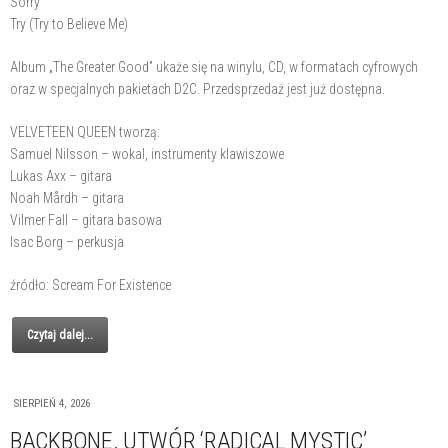
Sorry
Try (Try to Believe Me)
Album „The Greater Good” ukaże się na winylu, CD, w formatach cyfrowych
oraz w specjalnych pakietach D2C. Przedsprzedaż jest już dostępna.
VELVETEEN QUEEN tworzą:
Samuel Nilsson – wokal, instrumenty klawiszowe
Lukas Axx – gitara
Noah Mårdh – gitara
Vilmer Fall – gitara basowa
Isac Borg – perkusja
źródło: Scream For Existence
Czytaj dalej...
SIERPIEŃ 4, 2026
BACKBONE. UTWÓR ‘RADICAL MYSTIC’