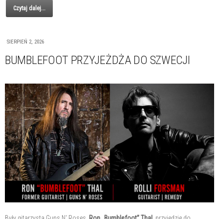
Czytaj dalej...
SIERPIEŃ 2, 2026
BUMBLEFOOT PRZYJEŻDŻA DO SZWECJI
Były gitarzysta Guns N' Roses,
Ron „Bumblefoot” Thal
, przyjedzie do