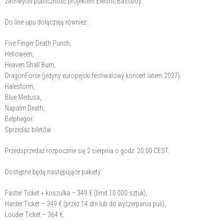
zachwycili publiczność projektem Electric Bassboy.
Do line-upu dołączają również:
Five Finger Death Punch,
Helloween,
Heaven Shall Burn,
DragonForce (jedyny europejski festiwalowy koncert latem 2027),
Halestorm,
Blue Medusa,
Napalm Death,
Belphegor.
Sprzedaż biletów
Przedsprzedaż rozpocznie się 2 sierpnia o godz. 20:00 CEST.
Dostępne będą następujące pakiety:
Faster Ticket + koszulka – 349 € (limit 10 000 sztuk),
Harder Ticket – 349 € (przez 14 dni lub do wyczerpania puli),
Louder Ticket – 364 €,