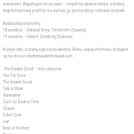
widowisko. Wypatrujcie ich na żywo – zespół nie zwalnia tempa, a kolejny
etap koncertowej podróży ma wynieść go jeszcze bliżej rockowej czołówki.
Nadchodzące koncerty:
18 września – Debaser Nova, Sztokholm (Szwecja)
19 września – Valand, Göteborg (Szwecja)
Kolejne daty zostaną ogłoszone wkrótce. Bilety i więcej informacji dostępne
są na stronie velveteenqueentheband.com.
„The Greater Good” – lista utworów
Too Far Gone
The Greater Good
Talk or Walk
Adrenaline
Can't Go Back in Time
Chains
It Ain't Over
Liar
Best of the Best