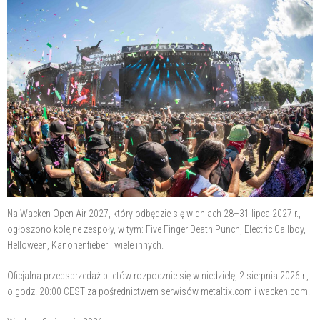
Na Wacken Open Air 2027, który odbędzie się w dniach 28–31 lipca 2027 r.,
ogłoszono kolejne zespoły, w tym: Five Finger Death Punch, Electric Callboy,
Helloween, Kanonenfieber i wiele innych.
Oficjalna przedsprzedaż biletów rozpocznie się w niedzielę, 2 sierpnia 2026 r.,
o godz. 20:00 CEST za pośrednictwem serwisów metaltix.com i wacken.com.