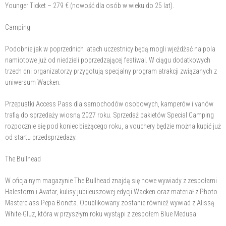
Younger Ticket – 279 € (nowość dla osób w wieku do 25 lat).
Camping
Podobnie jak w poprzednich latach uczestnicy będą mogli wjeżdżać na pola
namiotowe już od niedzieli poprzedzającej festiwal. W ciągu dodatkowych
trzech dni organizatorzy przygotują specjalny program atrakcji związanych z
uniwersum Wacken.
Przepustki Access Pass dla samochodów osobowych, kamperów i vanów
trafią do sprzedaży wiosną 2027 roku. Sprzedaż pakietów Special Camping
rozpocznie się pod koniec bieżącego roku, a vouchery będzie można kupić już
od startu przedsprzedaży.
The Bullhead
W oficjalnym magazynie The Bullhead znajdą się nowe wywiady z zespołami
Halestorm i Avatar, kulisy jubileuszowej edycji Wacken oraz materiał z Photo
Masterclass Pepa Boneta. Opublikowany zostanie również wywiad z Alissą
White-Gluz, która w przyszłym roku wystąpi z zespołem Blue Medusa.