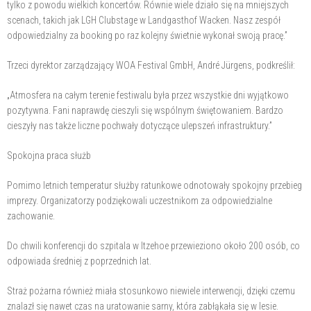
tylko z powodu wielkich koncertów. Równie wiele działo się na mniejszych
scenach, takich jak LGH Clubstage w Landgasthof Wacken. Nasz zespół
odpowiedzialny za booking po raz kolejny świetnie wykonał swoją pracę.”
Trzeci dyrektor zarządzający WOA Festival GmbH, André Jürgens, podkreślił:
„Atmosfera na całym terenie festiwalu była przez wszystkie dni wyjątkowo
pozytywna. Fani naprawdę cieszyli się wspólnym świętowaniem. Bardzo
cieszyły nas także liczne pochwały dotyczące ulepszeń infrastruktury.”
Spokojna praca służb
Pomimo letnich temperatur służby ratunkowe odnotowały spokojny przebieg
imprezy. Organizatorzy podziękowali uczestnikom za odpowiedzialne
zachowanie.
Do chwili konferencji do szpitala w Itzehoe przewieziono około 200 osób, co
odpowiada średniej z poprzednich lat.
Straż pożarna również miała stosunkowo niewiele interwencji, dzięki czemu
znalazł się nawet czas na uratowanie sarny, która zabłąkała się w lesie.