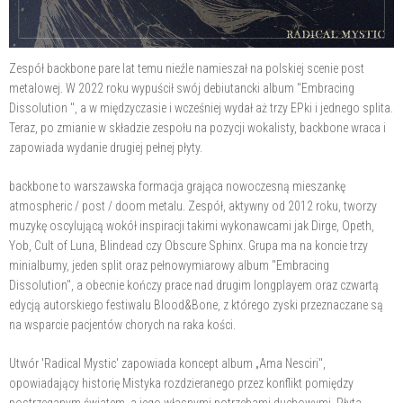
Zespół backbone pare lat temu nieźle namieszał na polskiej scenie post
metalowej. W 2022 roku wypuścił swój debiutancki album "Embracing
Dissolution ", a w międzyczasie i wcześniej wydał aż trzy EPki i jednego splita.
Teraz, po zmianie w składzie zespołu na pozycji wokalisty, backbone wraca i
zapowiada wydanie drugiej pełnej płyty.
backbone to warszawska formacja grająca nowoczesną mieszankę
atmospheric / post / doom metalu. Zespół, aktywny od 2012 roku, tworzy
muzykę oscylującą wokół inspiracji takimi wykonawcami jak Dirge, Opeth,
Yob, Cult of Luna, Blindead czy Obscure Sphinx. Grupa ma na koncie trzy
minialbumy, jeden split oraz pełnowymiarowy album "Embracing
Dissolution", a obecnie kończy prace nad drugim longplayem oraz czwartą
edycją autorskiego festiwalu Blood&Bone, z którego zyski przeznaczane są
na wsparcie pacjentów chorych na raka kości.
Utwór 'Radical Mystic' zapowiada koncept album „Ama Nesciri",
opowiadający historię Mistyka rozdzieranego przez konflikt pomiędzy