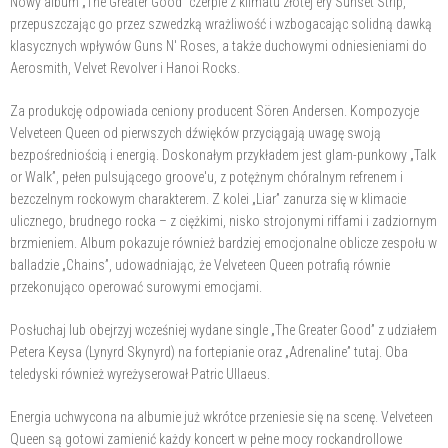
Nowy album „The Greater Good” czerpie z klimatu złotej ery Sunset Strip,
przepuszczając go przez szwedzką wrażliwość i wzbogacając solidną dawką
klasycznych wpływów Guns N' Roses, a także duchowymi odniesieniami do
Aerosmith, Velvet Revolver i Hanoi Rocks.
Za produkcję odpowiada ceniony producent Sören Andersen. Kompozycje
Velveteen Queen od pierwszych dźwięków przyciągają uwagę swoją
bezpośredniością i energią. Doskonałym przykładem jest glam-punkowy „Talk
or Walk”, pełen pulsującego groove'u, z potężnym chóralnym refrenem i
bezczelnym rockowym charakterem. Z kolei „Liar” zanurza się w klimacie
ulicznego, brudnego rocka – z ciężkimi, nisko strojonymi riffami i zadziornym
brzmieniem. Album pokazuje również bardziej emocjonalne oblicze zespołu w
balladzie „Chains”, udowadniając, że Velveteen Queen potrafią równie
przekonująco operować surowymi emocjami.
Posłuchaj lub obejrzyj wcześniej wydane single „The Greater Good” z udziałem
Petera Keysa (Lynyrd Skynyrd) na fortepianie oraz „Adrenaline” tutaj. Oba
teledyski również wyreżyserował Patric Ullaeus.
Energia uchwycona na albumie już wkrótce przeniesie się na scenę. Velveteen
Queen są gotowi zamienić każdy koncert w pełne mocy rockandrollowe