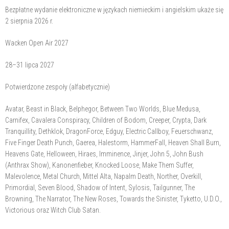
Bezpłatne wydanie elektroniczne w językach niemieckim i angielskim ukaże się
2 sierpnia 2026 r.
Wacken Open Air 2027
28–31 lipca 2027
Potwierdzone zespoły (alfabetycznie)
Avatar, Beast in Black, Belphegor, Between Two Worlds, Blue Medusa,
Carnifex, Cavalera Conspiracy, Children of Bodom, Creeper, Crypta, Dark
Tranquillity, Dethklok, DragonForce, Edguy, Electric Callboy, Feuerschwanz,
Five Finger Death Punch, Gaerea, Halestorm, HammerFall, Heaven Shall Burn,
Heavens Gate, Helloween, Hiraes, Imminence, Jinjer, John 5, John Bush
(Anthrax Show), Kanonenfieber, Knocked Loose, Make Them Suffer,
Malevolence, Metal Church, Mittel Alta, Napalm Death, Norther, Overkill,
Primordial, Seven Blood, Shadow of Intent, Sylosis, Tailgunner, The
Browning, The Narrator, The New Roses, Towards the Sinister, Tyketto, U.D.O.,
Victorious oraz Witch Club Satan.