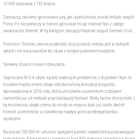
10 000 zespołów z 102 krajów.
Zwycięzcą zarówno głosowania jury, jak i publiczności został chilijski zespół
Force. Po raz pierwszy w historii głosować mogli również fani z całego
świata przez internet. W tej kategorii zwyciężył filipiński zespół Sentient Void.
Promotor Thomas Jensen podkreślił, że przyszłość metalu jest w dobrych
rękach i nie ma powodów do obaw o kolejne pokolenie muzyków.
Sprawny dojazd i nowe rozwiązania
Tegoroczne W:O:A obyło się bez większych problemów z dojazdem. Było to
możliwe między innymi dzięki udoskonalonej koncepcji przyjazdu
wprowadzonej w 2026 roku, która umożliwiła uczestnikom rozbijanie
namiotów już od niedzieli poprzedzającej festiwal. Wielu fanów skorzystało z
tej możliwości, dzięki czemu do środy na miejscu było już około dwóch
trzecich uczestników, a czwartkowy napływ gości przebiegał bardzo
spokojnie.
Na ponad 100 000 m² ułożono specjalne panele i nawierzchnie poprawiające
komunikację. Najważniejszą inwestycją była 850-metrowa utwardzona droga