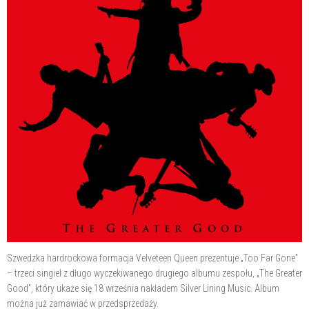
Szwedzka hardrockowa formacja Velveteen Queen prezentuje „Too Far Gone”
– trzeci singiel z długo wyczekiwanego drugiego albumu zespołu, „The Greater
Good”, który ukaże się 18 września nakładem Silver Lining Music. Album
można już zamawiać w przedsprzedaży.