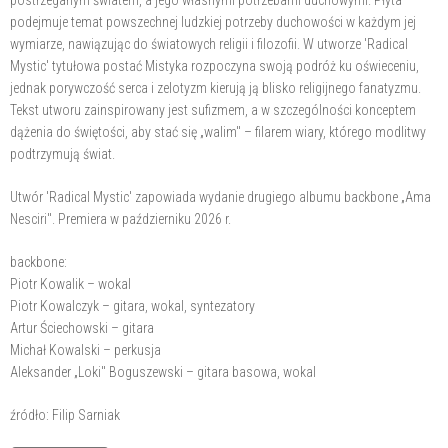
postrzeganym światem, a jego własnymi potrzebami duchowymi. Płyta
podejmuje temat powszechnej ludzkiej potrzeby duchowości w każdym jej
wymiarze, nawiązując do światowych religii i filozofii. W utworze 'Radical
Mystic' tytułowa postać Mistyka rozpoczyna swoją podróż ku oświeceniu,
jednak porywczość serca i zelotyzm kierują ją blisko religijnego fanatyzmu.
Tekst utworu zainspirowany jest sufizmem, a w szczególności konceptem
dążenia do świętości, aby stać się „walim" – filarem wiary, którego modlitwy
podtrzymują świat.
Utwór 'Radical Mystic' zapowiada wydanie drugiego albumu backbone „Ama
Nesciri". Premiera w październiku 2026 r.
backbone:
Piotr Kowalik – wokal
Piotr Kowalczyk – gitara, wokal, syntezatory
Artur Ściechowski – gitara
Michał Kowalski – perkusja
Aleksander „Loki" Boguszewski – gitara basowa, wokal
źródło: Filip Sarniak