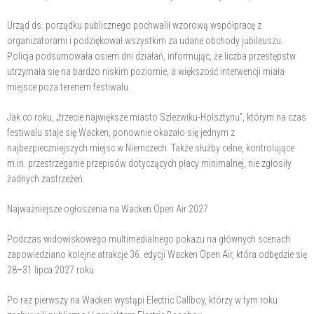
Urząd ds. porządku publicznego pochwalił wzorową współpracę z
organizatorami i podziękował wszystkim za udane obchody jubileuszu.
Policja podsumowała osiem dni działań, informując, że liczba przestępstw
utrzymała się na bardzo niskim poziomie, a większość interwencji miała
miejsce poza terenem festiwalu.
Jak co roku, „trzecie największe miasto Szlezwiku-Holsztynu”, którym na czas
festiwalu staje się Wacken, ponownie okazało się jednym z
najbezpieczniejszych miejsc w Niemczech. Także służby celne, kontrolujące
m.in. przestrzeganie przepisów dotyczących płacy minimalnej, nie zgłosiły
żadnych zastrzeżeń.
Najważniejsze ogłoszenia na Wacken Open Air 2027
Podczas widowiskowego multimedialnego pokazu na głównych scenach
zapowiedziano kolejne atrakcje 36. edycji Wacken Open Air, która odbędzie się
28–31 lipca 2027 roku.
Po raz pierwszy na Wacken wystąpi Electric Callboy, którzy w tym roku