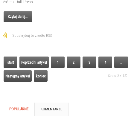
źródło: Duff Press
Czytaj dalej...
Subskrybuj to źródło RSS
start
Poprzedni artykuł
1
2
3
4
…
Strona 2 z 1320
Następny artykuł
koniec
POPULARNE
KOMENTARZE