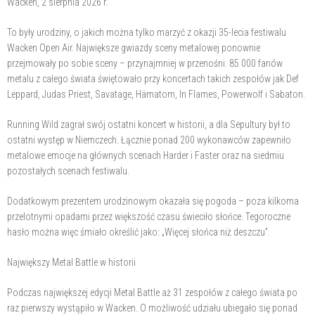
Wacken, 2 sierpnia 2026 r.
To były urodziny, o jakich można tylko marzyć z okazji 35-lecia festiwalu
Wacken Open Air. Największe gwiazdy sceny metalowej ponownie
przejmowały po sobie sceny – przynajmniej w przenośni. 85 000 fanów
metalu z całego świata świętowało przy koncertach takich zespołów jak Def
Leppard, Judas Priest, Savatage, Hämatom, In Flames, Powerwolf i Sabaton.
Running Wild zagrał swój ostatni koncert w historii, a dla Sepultury był to
ostatni występ w Niemczech. Łącznie ponad 200 wykonawców zapewniło
metalowe emocje na głównych scenach Harder i Faster oraz na siedmiu
pozostałych scenach festiwalu.
Dodatkowym prezentem urodzinowym okazała się pogoda – poza kilkoma
przelotnymi opadami przez większość czasu świeciło słońce. Tegoroczne
hasło można więc śmiało określić jako: „Więcej słońca niż deszczu”.
Największy Metal Battle w historii
Podczas największej edycji Metal Battle aż 31 zespołów z całego świata po
raz pierwszy wystąpiło w Wacken. O możliwość udziału ubiegało się ponad