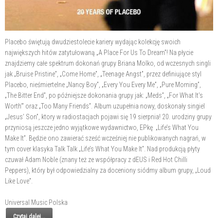
Placebo świętują dwudziestolecie kariery wydając kolekcję swoich
największych hitów zatytułowaną „A Place For Us To Dream”! Na płycie
znajdziemy całe spektrum dokonań grupy Briana Molko, od wczesnych singli
jak „Bruise Pristine”, „Come Home”, „Teenage Angst”, przez definiujące styl
Placebo, nieśmiertelne „Nancy Boy”, „Every You Every Me”, „Pure Morning”,
„The Bitter End”, po późniejsze dokonania grupy jak: „Meds”, „For What It’s
Worth’” oraz „Too Many Friends”. Album uzupełnia nowy, doskonały singiel
„Jesus’ Son”, ktory w radiostacjach pojawi się 19 sierpnia! 20. urodziny grupy
przyniosą jeszcze jedno wyjątkowe wydawnictwo, EPkę „Life’s What You
Make It”. Będzie ono zawierać sześć wcześniej nie publikowanych nagrań, w
tym cover klasyka Talk Talk „Life’s What You Make It”. Nad produkcją płyty
czuwał Adam Noble (znany też ze współpracy z dEUS i Red Hot Chilli
Peppers), który był odpowiedzialny za doceniony siódmy album grupy, „Loud
Like Love”.
Universal Music Polska
Czytaj dalej...