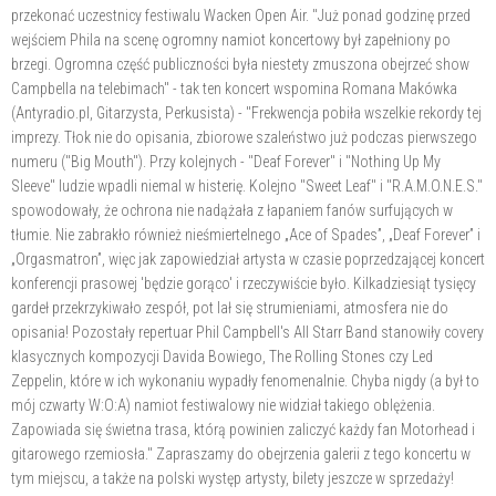
przekonać uczestnicy festiwalu Wacken Open Air. "Już ponad godzinę przed
wejściem Phila na scenę ogromny namiot koncertowy był zapełniony po
brzegi. Ogromna część publiczności była niestety zmuszona obejrzeć show
Campbella na telebimach" - tak ten koncert wspomina Romana Makówka
(Antyradio.pl, Gitarzysta, Perkusista) - "Frekwencja pobiła wszelkie rekordy tej
imprezy. Tłok nie do opisania, zbiorowe szaleństwo już podczas pierwszego
numeru ("Big Mouth"). Przy kolejnych - "Deaf Forever" i "Nothing Up My
Sleeve" ludzie wpadli niemal w histerię. Kolejno "Sweet Leaf" i "R.A.M.O.N.E.S."
spowodowały, że ochrona nie nadążała z łapaniem fanów surfujących w
tłumie. Nie zabrakło również nieśmiertelnego „Ace of Spades”, „Deaf Forever” i
„Orgasmatron”, więc jak zapowiedział artysta w czasie poprzedzającej koncert
konferencji prasowej 'będzie gorąco' i rzeczywiście było. Kilkadziesiąt tysięcy
gardeł przekrzykiwało zespół, pot lał się strumieniami, atmosfera nie do
opisania! Pozostały repertuar Phil Campbell's All Starr Band stanowiły covery
klasycznych kompozycji Davida Bowiego, The Rolling Stones czy Led
Zeppelin, które w ich wykonaniu wypadły fenomenalnie. Chyba nigdy (a był to
mój czwarty W:O:A) namiot festiwalowy nie widział takiego oblężenia.
Zapowiada się świetna trasa, którą powinien zaliczyć każdy fan Motorhead i
gitarowego rzemiosła." Zapraszamy do obejrzenia galerii z tego koncertu w
tym miejscu, a także na polski występ artysty, bilety jeszcze w sprzedaży!