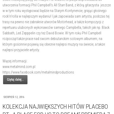
utworzenia formacji Phil Campbell's All Starr Band, z którą gitarzysta jeszcze
w w tym roku występować będzie na Starym Kontynencie, grając głośnego
rock'n'rolla w najlepszym wydaniu! I jak zapowiada sam artysta, podczas tej
trasy na pewno nie zabraknie utworów Motörhead, a także kompozycji z
repertuaru ulubionych wykonawców samego Campbella, takich jak np. Black
Sabbath, Led Zepppelin czy też David Bowie. W tym roku Phil Campbell
rozpoczął także prace nad swoim debiutanckim solowym albumem, na
którym gościnnie pojawią się obecnie najlepsi muzycy na świecie, a także
najlepsi przyjaciele artysty.
Więcej informacji:
www.metalmind.com.pl
https://www.facebook.com/metalmindproductions
Czytaj dalej...
SIERPIEŃ 12, 2016
KOLEKCJA NAJWIĘKSZYCH HITÓW PLACEBO