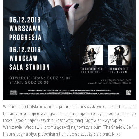
W grudniu do Polski powróci Tarja Turunen - niezwykła wokalistka obdarzona
fantastycznym, operowym głosem, jedna z najważniejszych postaci fińskiego
rocka i źródło największych sukcesów formacji Nightwish - wystąpi w
Warszawie i Wrocławiu, promując swój najnowszy album "The Shadow Self".
Piąta studyjna płyta piosenkarki trafiła do sprzedaży 5 sierpnia. Kilka