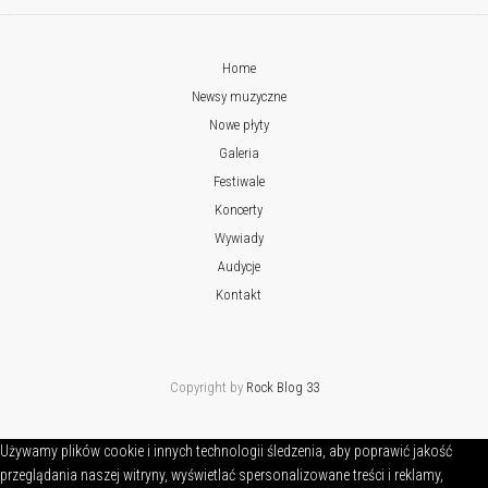
Home
Newsy muzyczne
Nowe płyty
Galeria
Festiwale
Koncerty
Wywiady
Audycje
Kontakt
Copyright by
Rock Blog 33
Używamy plików cookie i innych technologii śledzenia, aby poprawić jakość
przeglądania naszej witryny, wyświetlać spersonalizowane treści i reklamy,