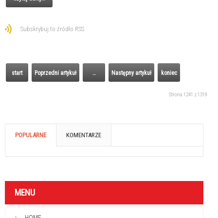
Subskrybuj to źródło RSS
start
Poprzedni artykuł
…
Następny artykuł
koniec
Strona 1241 z 1319
POPULARNE
KOMENTARZE
MENU