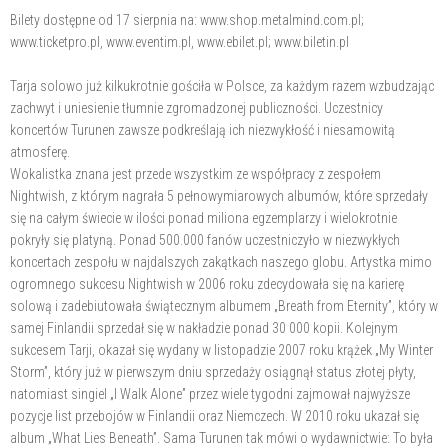
Bilety dostępne od 17 sierpnia na: www.shop.metalmind.com.pl;
www.ticketpro.pl, www.eventim.pl, www.ebilet.pl; www.biletin.pl
Tarja solowo już kilkukrotnie gościła w Polsce, za każdym razem wzbudzając
zachwyt i uniesienie tłumnie zgromadzonej publiczności. Uczestnicy
koncertów Turunen zawsze podkreślają ich niezwykłość i niesamowitą
atmosferę.
Wokalistka znana jest przede wszystkim ze współpracy z zespołem
Nightwish, z którym nagrała 5 pełnowymiarowych albumów, które sprzedały
się na całym świecie w ilości ponad miliona egzemplarzy i wielokrotnie
pokryły się platyną. Ponad 500.000 fanów uczestniczyło w niezwykłych
koncertach zespołu w najdalszych zakątkach naszego globu. Artystka mimo
ogromnego sukcesu Nightwish w 2006 roku zdecydowała się na karierę
solową i zadebiutowała świątecznym albumem „Breath from Eternity”, który w
samej Finlandii sprzedał się w nakładzie ponad 30 000 kopii. Kolejnym
sukcesem Tarji, okazał się wydany w listopadzie 2007 roku krążek „My Winter
Storm”, który już w pierwszym dniu sprzedaży osiągnął status złotej płyty,
natomiast singiel „I Walk Alone” przez wiele tygodni zajmował najwyższe
pozycje list przebojów w Finlandii oraz Niemczech. W 2010 roku ukazał się
album „What Lies Beneath”. Sama Turunen tak mówi o wydawnictwie: To była