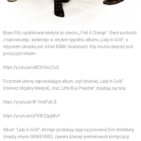
Blues Pills opublikował teledysk do utworu „I Felt A Change”. Utwór pochodzi
z najnowszego, wydanego w zeszłym tygodniu albumu „Lady In Gold”, a
reżyserem obrazka jest Johan Bååth (Avatarium). Klip można obejrzeć pod
poniższym linkiem:
https://youtu.be/aWQVGixoZsQ
Pozostałe utwory zapowiadające album, czyli tytułowy „Lady In Gold”
(również oficjalny teledysk), oraz „Little Boy Preacher” znajdują się tutaj:
https://youtu.be/W-1hn87q9_8
https://youtu.be/yPVW2QpgWuY
Album "Lady In Gold", którego produkcją zajął się ponownie Don Alsterberg
(między innymi GRAVEYARD), zawiera dziesięć premierowych kompozycji.