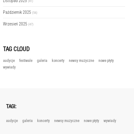
Listopad 2025
(41)
Październik 2025
(56)
Wrzesień 2025
(47)
TAG CLOUD
audycje
festiwale
galeria
koncerty
newsy muzyczne
nowe płyty
wywiady
TAGI:
audycje
galeria
koncerty
newsy muzyczne
nowe płyty
wywiady