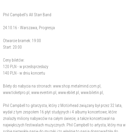
Phil Campbell's All Starr Band
24.10.16 - Warszawa, Progresja
Otwarcie bramek: 19:00
Start: 20:00
Ceny biletów:
120 PLN - w przedsprzedaży
140 PLN - w dniu koncertu
Bilety do nabycia na stronach: www.shop.metalmind.com.pl,
www.ticketpro.pl, www.eventim.pl, www.ebilet.pl, www.biletin.pl,
Phil Campbell to gitarzysta, który z Motörhead związany był przez 32 lata,
wydał z tym zespołem 16 płyt studyjnych i 4 albumy koncertowe, które
znalazły miliony nabywców na całym świecie, a także koncertował na
największych festiwalach muzycznych. Phil Campbell to artysta, który ma w
sobie niezwykłą pasję do muzyki i to właśnie to pasja doprowadziła do