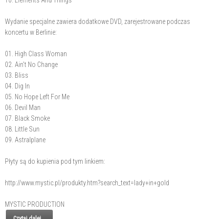
10. Elements And Things
Wydanie specjalne zawiera dodatkowe DVD, zarejestrowane podczas
koncertu w Berlinie:
01. High Class Woman
02. Ain’t No Change
03. Bliss
04. Dig In
05. No Hope Left For Me
06. Devil Man
07. Black Smoke
08. Little Sun
09. Astralplane
Płyty są do kupienia pod tym linkiem:
http://www.mystic.pl/produkty.htm?search_text=lady+in+gold
MYSTIC PRODUCTION
Czytaj dalej...