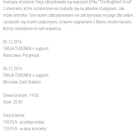
miesięcy wcześniej Tarja zdecydowała się wypuścić EPkę "The Brightest Void"
z utworami, które ostatecznie nie znalazły się na albumie studyjnym. Jak
mówi artystka: Tym razem zdecydowałam nie zatrzymywać niczego dla siebie
i podzielić się moimi ulubionymi, nowymi nagraniami z Wami, moimi fanami,
którzy okazaliście mi tyle wsparcia.
05.12.2016
TARJA TURUNEN + support
Warszawa, Progresja
06.12.2016
TARJA TURUNEN + support
Wrocław, Sala Stadion
Otwarcie bram: 19:00
Start: 20:00
Ceny biletów:
100 PLN - przedsprzedaż
120 PLN - w dniu koncertu