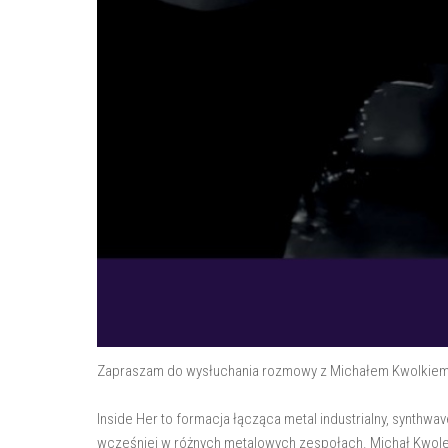
Zapraszam do wysłuchania rozmowy z Michałem Kwolkiem 
Inside Her to formacja łącząca metal industrialny, synthwav
wcześniej w różnych metalowych zespołach. Michał Kwolek