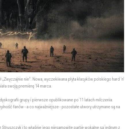
tuł „Zwyczajnie nie". Nowa, wyczekiwana płyta klasyków polskiego hard 'n'
miała swoją premierę 14 marca.
yskografii grupy i pierwsze opublikowane po 11 latach milczenia.
hylność fanów - a co najważniejsze - pozostałe utwory utrzymane są na
 Struszczyk i to właśnie jego niesamowite partie wokalne są jednym z