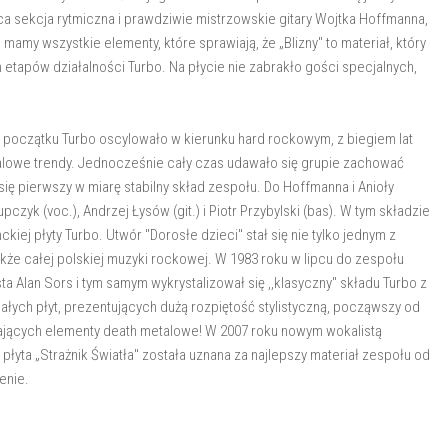
ca sekcja rytmiczna i prawdziwie mistrzowskie gitary Wojtka Hoffmanna,
amy wszystkie elementy, które sprawiają, że „Blizny" to materiał, który
etapów działalności Turbo. Na płycie nie zabrakło gości specjalnych,
 początku Turbo oscylowało w kierunku hard rockowym, z biegiem lat
talowe trendy. Jednocześnie cały czas udawało się grupie zachować
 się pierwszy w miarę stabilny skład zespołu. Do Hoffmanna i Anioły
yk (voc.), Andrzej Łysów (git.) i Piotr Przybylski (bas). W tym składzie
kiej płyty Turbo. Utwór "Dorosłe dzieci" stał się nie tylko jednym z
akże całej polskiej muzyki rockowej. W 1983 roku w lipcu do zespołu
a Alan Sors i tym samym wykrystalizował się ,,klasyczny" składu Turbo z
łych płyt, prezentujących dużą rozpiętość stylistyczną, począwszy od
rających elementy death metalowe! W 2007 roku nowym wokalistą
łyta „Strażnik Światła" została uznana za najlepszy materiał zespołu od
enie.