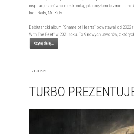
inspiracje zarówno elektroniką, jak i ciężkimi brzmieniami
Inch Nails, Mr. Kitty.
Debiutancki album "Shame of Hearts" powstawał od 2022 rok
With The Feet" w 2021 roku. To 9 nowych utworów, z których
Czytaj dalej...
12 LUT 2025
TURBO PREZENTUJE