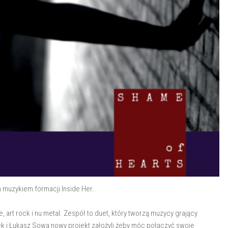
muzykiem formacji Inside Her.
e, art rock i nu metal. Zespół to duet, który tworzą muzycy grający
 i Łukasz Sowa nowy projekt założyli żeby móc połączyć swoje