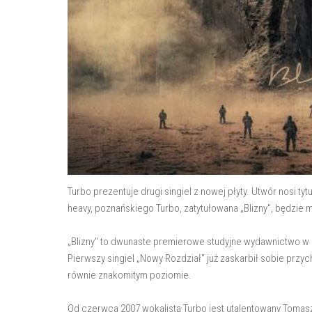
Turbo prezentuje drugi singiel z nowej płyty. Utwór nosi ty
heavy, poznańskiego Turbo, zatytułowana „Blizny", będzie 
„Blizny" to dwunaste premierowe studyjne wydawnictwo w d
Pierwszy singiel „Nowy Rozdział" już zaskarbił sobie przyc
równie znakomitym poziomie.
Od czerwca 2007 wokalistą Turbo jest utalentowany Tomasz