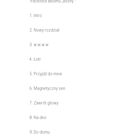
Tracklista albumu „Blizny":
1. Intro
2. Nowy rozdział
3. w.w.w.w
4. Łotr
5. Przyjdź do mnie
6. Magnetyczny sen
7. Zawrót głowy
8. Na dno
9. Do domu