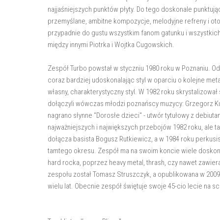
najjaśniejszych punktów płyty. Do tego doskonale punktują
przemyślane, ambitne kompozycje, melodyjne refreny i oto m
przypadnie do gustu wszystkim fanom gatunku i wszystkich 
między innymi Piotrka i Wojtka Cugowskich.
Zespół Turbo powstał w styczniu 1980 roku w Poznaniu. Od
coraz bardziej udoskonalając styl w oparciu o kolejne me
własny, charakterystyczny styl. W 1982 roku skrystalizował
dołączyli wówczas młodzi poznańscy muzycy: Grzegorz Kupcz
nagrano słynne "Dorosłe dzieci" - utwór tytułowy z debiutanc
najważniejszych i największych przebojów 1982 roku, ale t
dołącza basista Bogusz Rutkiewicz, a w 1984 roku perkusist
tamtego okresu. Zespół ma na swoim koncie wiele doskona
hard rocka, poprzez heavy metal, thrash, czy nawet zawie
zespołu został Tomasz Struszczyk, a opublikowana w 2009 p
wielu lat. Obecnie zespół świętuje swoje 45-cio lecie na sc