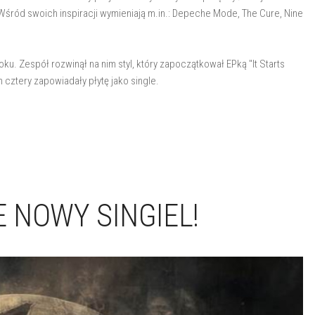
. Wśród swoich inspiracji wymieniają m.in.: Depeche Mode, The Cure, Nine
u. Zespół rozwinął na nim styl, który zapoczątkował EPką "It Starts
 cztery zapowiadały płytę jako single.
 NOWY SINGIEL!