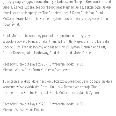
(muzycy nagrywający i koncertujący z Tadeuszem Nalepą i Breakout), Robert
Lubera, Żaneta Lubera, zespół Nie-bo oraz Kajetan Galas, sekcja dęta, Jakub
Żytecki oraz gość specjalny The Cobblestones & Retro Funk feat. Frank
McComb Frank McComb. Koncert będzie transmitowany na żywo w Radiu
Nowy Świat.
Frank McComb to soulowy piosenkarz i producent muzyczny.
Współpracował z Prince, Chaka Khan, Will Smith , Najee, Branford Marsalis,
George Duke, Frankie Beverly and Maze, Phyllis Hyman, Gamble and Huff,
Patrice Rushen, Lalah Hathaway, Fred Hammond i John P. Kee.
Rzeszów Breakout Days 2023 - 15 września, godz. 19:00
Miejsce: Wojewódzki Dom Kultury w Rzeszowie
15 września, w drugi dzień festiwalu Rzeszów Breakout Days odbędą się dwa
koncerty: w Wojewódzkim Domu Kultury w Rzeszowie zagrają The
Cobblestones & Retro Funk feat. Frank McComb oraz Jakub Zytecki.
Rzeszów Breakout Days 2023 - 16 września, godz. 19:00
Miejsce: Rzeszowskie Piwnice