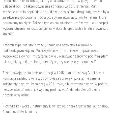
próba zrozumienia końca, jako cyklu a zarazem etapu w przygotowaniu do
dalszej drogi. To także rozważanie koncepcji wyboru istnienia… Mam
wrażenie, że cała poprzednia ponad dwudziestoletnia droga artystyczna była
zaledwie przygotowaniem do tego, aby zmierzyć się z tymi tematami, które
poruszamy na płycie. Także o tym co nieuniknione – mówimy tu o koncepcji
wyboru istnienia, miłości, cierpieniu, wzlotach, upadkach a finalnie również o
śmierci.”
Natomiast perkusista formacji, Remigiusz Szewczyk tak mówi o
nadchodzącym krążku: „Wielowymiarowa, nietuzinkowa, zjawiskowa
wypowiedź słowno – muzyczna, o wielu warstwach zarówno pod względem
tekstu, jak i rytmiki, melodii, barw…Życie, czy wiemy, czym ono jest?”
Zespół swoją działalność rozpoczął w 1995 roku pod nazwą Blockheads.
Formacja zadebiutowała w 2004 roku za sprawą krążka „Zmierzam”, a
kolejna płyta grupy ukazała się w 2011 roku, album zatytułowany „W pobliżu
rzeczywistości” został już wydany pod nazwą Andareda. Zespół działa
obecnie w składzie:
Piotr Skałka - wokal, instrumenty klawiszowe, gitara akustyczna, autor słów,
Arkadiusz Jóźwik - gitary,