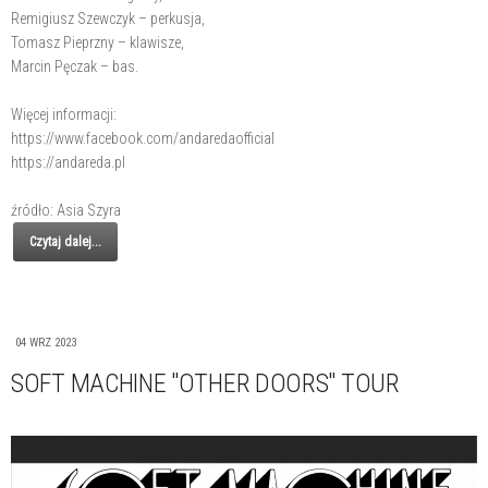
Remigiusz Szewczyk – perkusja,
Tomasz Pieprzny – klawisze,
Marcin Pęczak – bas.
Więcej informacji:
https://www.facebook.com/andaredaofficial
https://andareda.pl
źródło: Asia Szyra
Czytaj dalej...
04 WRZ 2023
SOFT MACHINE "OTHER DOORS" TOUR