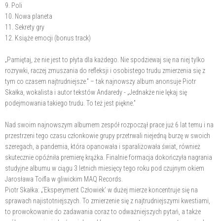
9. Poli
10. Nowa planeta
11. Sekrety gry
12. Książe emocji (bonus track)
„Pamiętaj, że nie jest to płyta dla każdego. Nie spodziewaj się na niej tylko
rozrywki, raczej zmuszania do refleksji i osobistego trudu zmierzenia się z
tym co czasem najtrudniejsze.” – tak najnowszy album anonsuje Piotr
Skałka, wokalista i autor tekstów Andaredy - „Jednakże nie lękaj się
podejmowania takiego trudu. To też jest piękne.”
Nad swoim najnowszym albumem zespół rozpoczął prace już 6 lat temu i na
przestrzeni tego czasu członkowie grupy przetrwali niejedną burzę w swoich
szeregach, a pandemia, która opanowała i sparaliżowała świat, również
skutecznie opóźniła premierę krążka. Finalnie formacja dokończyła nagrania
studyjne albumu w ciągu 3 letnich miesięcy tego roku pod czujnym okiem
Jarosława Toifla w gliwickim MAQ Records.
Piotr Skałka: „’Eksperyment Człowiek’ w dużej mierze koncentruje się na
sprawach najistotniejszych. To zmierzenie się z najtrudniejszymi kwestiami,
to prowokowanie do zadawania coraz to odważniejszych pytań, a także