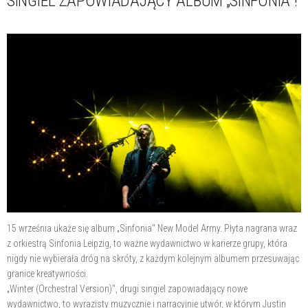
SINGIEL ZAPOWIADAJĄCY ALBUM „SINFONIA"!
15 września ukaże się album „Sinfonia" New Model Army. Płyta nagrana wraz
z orkiestrą Sinfonia Leipzig, to ważne wydawnictwo w karierze grupy, która
nigdy nie wybierała dróg na skróty, z każdym kolejnym albumem przesuwając
granice kreatywności.
„Winter (Orchestral Version)", drugi singiel zapowiadający nowe
wydawnictwo, to wyrazisty muzycznie i narracyjnie utwór, w którym Justin