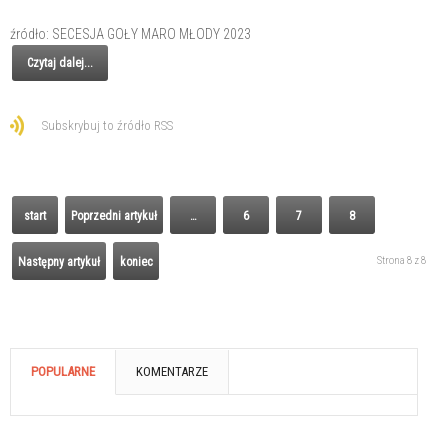
źródło: SECESJA GOŁY MARO MŁODY 2023
Czytaj dalej...
Subskrybuj to źródło RSS
start
Poprzedni artykuł
…
6
7
8
Strona 8 z 8
Następny artykuł
koniec
POPULARNE
KOMENTARZE