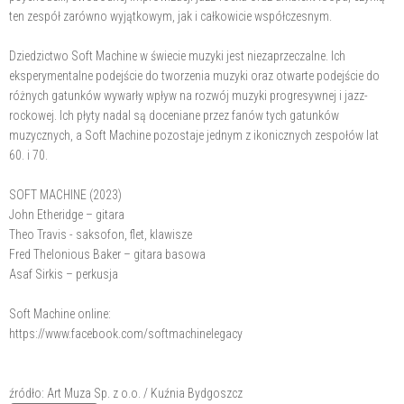
ten zespół zarówno wyjątkowym, jak i całkowicie współczesnym.
Dziedzictwo Soft Machine w świecie muzyki jest niezaprzeczalne. Ich
eksperymentalne podejście do tworzenia muzyki oraz otwarte podejście do
różnych gatunków wywarły wpływ na rozwój muzyki progresywnej i jazz-
rockowej. Ich płyty nadal są doceniane przez fanów tych gatunków
muzycznych, a Soft Machine pozostaje jednym z ikonicznych zespołów lat
60. i 70.
SOFT MACHINE (2023)
John Etheridge – gitara
Theo Travis - saksofon, flet, klawisze
Fred Thelonious Baker – gitara basowa
Asaf Sirkis – perkusja
Soft Machine online:
https://www.facebook.com/softmachinelegacy
źródło: Art Muza Sp. z o.o. / Kuźnia Bydgoszcz