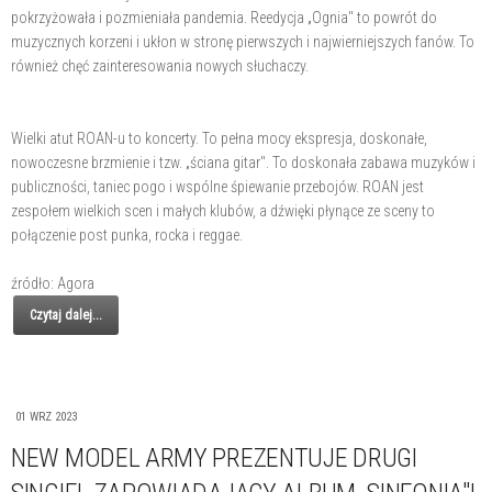
pokrzyżowała i pozmieniała pandemia. Reedycja „Ognia" to powrót do
muzycznych korzeni i ukłon w stronę pierwszych i najwierniejszych fanów. To
również chęć zainteresowania nowych słuchaczy.
Wielki atut ROAN-u to koncerty. To pełna mocy ekspresja, doskonałe,
nowoczesne brzmienie i tzw. „ściana gitar". To doskonała zabawa muzyków i
publiczności, taniec pogo i wspólne śpiewanie przebojów. ROAN jest
zespołem wielkich scen i małych klubów, a dźwięki płynące ze sceny to
połączenie post punka, rocka i reggae.
źródło: Agora
Czytaj dalej...
01 WRZ 2023
NEW MODEL ARMY PREZENTUJE DRUGI