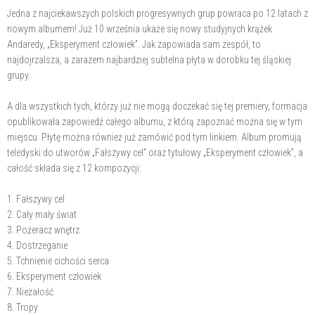
Jedna z najciekawszych polskich progresywnych grup powraca po 12 latach z
nowym albumem! Już 10 września ukaże się nowy studyjnych krążek
Andaredy, „Eksperyment człowiek”. Jak zapowiada sam zespół, to
najdojrzalsza, a zarazem najbardziej subtelna płyta w dorobku tej śląskiej
grupy.
A dla wszystkich tych, którzy już nie mogą doczekać się tej premiery, formacja
opublikowała zapowiedź całego albumu, z którą zapoznać można się w tym
miejscu. Płytę można również już zamówić pod tym linkiem. Album promują
teledyski do utworów „Fałszywy cel” oraz tytułowy „Eksperyment człowiek”, a
całość składa się z 12 kompozycji:
1. Fałszywy cel
2. Cały mały świat
3. Pożeracz wnętrz
4. Dostrzeganie
5. Tchnienie cichości serca
6. Eksperyment człowiek
7. Nieżałość
8. Tropy