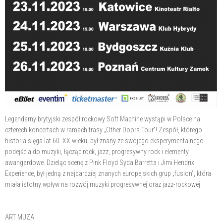
Legendarny brytyjski zespół rockowy Soft Machine wystąpi w Polsce na
czterech koncertach w ramach trasy „Other Doors Tour”! Zespół, którego
historia sięga lat 60. XX wieku, był znany ze swojego eksperymentalnego
podejścia do muzyki, łącząc rock, jazz, progresywny rock i elementy
awangardowe. Dzieląc scenę z Pink Floyd Syda Barretta i Jimi Hendrix
Experience, był jedną z najbardziej znanych europejskich grup „fusion”, która
miała istotny wpływ na rozwój muzyki progresywnej oraz jazz-rockowej.
ART MUZA