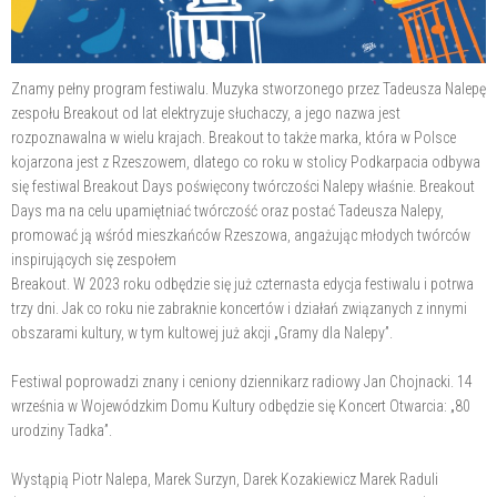
Znamy pełny program festiwalu. Muzyka stworzonego przez Tadeusza Nalepę
zespołu Breakout od lat elektryzuje słuchaczy, a jego nazwa jest
rozpoznawalna w wielu krajach. Breakout to także marka, która w Polsce
kojarzona jest z Rzeszowem, dlatego co roku w stolicy Podkarpacia odbywa
się festiwal Breakout Days poświęcony twórczości Nalepy właśnie. Breakout
Days ma na celu upamiętniać twórczość oraz postać Tadeusza Nalepy,
promować ją wśród mieszkańców Rzeszowa, angażując młodych twórców
inspirujących się zespołem
Breakout. W 2023 roku odbędzie się już czternasta edycja festiwalu i potrwa
trzy dni. Jak co roku nie zabraknie koncertów i działań związanych z innymi
obszarami kultury, w tym kultowej już akcji „Gramy dla Nalepy”.
Festiwal poprowadzi znany i ceniony dziennikarz radiowy Jan Chojnacki. 14
września w Wojewódzkim Domu Kultury odbędzie się Koncert Otwarcia: „80
urodziny Tadka”.
Wystąpią Piotr Nalepa, Marek Surzyn, Darek Kozakiewicz Marek Raduli