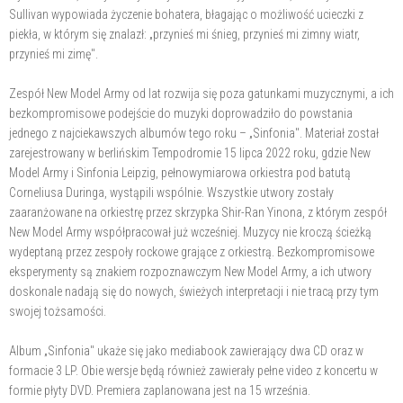
Sullivan wypowiada życzenie bohatera, błagając o możliwość ucieczki z
piekła, w którym się znalazł: „przynieś mi śnieg, przynieś mi zimny wiatr,
przynieś mi zimę".
Zespół New Model Army od lat rozwija się poza gatunkami muzycznymi, a ich
bezkompromisowe podejście do muzyki doprowadziło do powstania
jednego z najciekawszych albumów tego roku – „Sinfonia". Materiał został
zarejestrowany w berlińskim Tempodromie 15 lipca 2022 roku, gdzie New
Model Army i Sinfonia Leipzig, pełnowymiarowa orkiestra pod batutą
Corneliusa Duringa, wystąpili wspólnie. Wszystkie utwory zostały
zaaranżowane na orkiestrę przez skrzypka Shir-Ran Yinona, z którym zespół
New Model Army współpracował już wcześniej. Muzycy nie kroczą ścieżką
wydeptaną przez zespoły rockowe grające z orkiestrą. Bezkompromisowe
eksperymenty są znakiem rozpoznawczym New Model Army, a ich utwory
doskonale nadają się do nowych, świeżych interpretacji i nie tracą przy tym
swojej tożsamości.
Album „Sinfonia" ukaże się jako mediabook zawierający dwa CD oraz w
formacie 3 LP. Obie wersje będą również zawierały pełne video z koncertu w
formie płyty DVD. Premiera zaplanowana jest na 15 września.