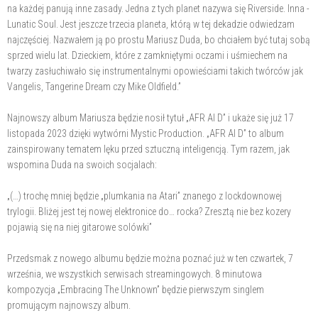
na każdej panują inne zasady. Jedna z tych planet nazywa się Riverside. Inna -
Lunatic Soul. Jest jeszcze trzecia planeta, którą w tej dekadzie odwiedzam
najczęściej. Nazwałem ją po prostu Mariusz Duda, bo chciałem być tutaj sobą
sprzed wielu lat. Dzieckiem, które z zamkniętymi oczami i uśmiechem na
twarzy zasłuchiwało się instrumentalnymi opowieściami takich twórców jak
Vangelis, Tangerine Dream czy Mike Oldfield.”
Najnowszy album Mariusza będzie nosił tytuł „AFR AI D” i ukaże się już 17
listopada 2023 dzięki wytwórni Mystic Production. „AFR AI D” to album
zainspirowany tematem lęku przed sztuczną inteligencją. Tym razem, jak
wspomina Duda na swoich socjalach:
„(…) trochę mniej będzie „plumkania na Atari” znanego z lockdownowej
trylogii. Bliżej jest tej nowej elektronice do… rocka? Zresztą nie bez kozery
pojawią się na niej gitarowe solówki”
Przedsmak z nowego albumu będzie można poznać już w ten czwartek, 7
września, we wszystkich serwisach streamingowych. 8 minutowa
kompozycja „Embracing The Unknown” będzie pierwszym singlem
promującym najnowszy album.