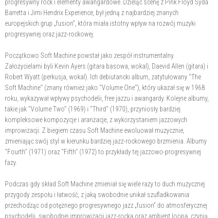
progresywny rock i elementy awangardowe. Dzieląc scenę z Pink Floyd Syda
Barretta i Jimi Hendrix Experience, był jedną z najbardziej znanych
europejskich grup „fusion”, która miała istotny wpływ na rozwój muzyki
progresywnej oraz jazz-rockowej.
Początkowo Soft Machine powstał jako zespół instrumentalny.
Założycielami byli Kevin Ayers (gitara basowa, wokal), Daevid Allen (gitara) i
Robert Wyatt (perkusja, wokal). Ich debiutancki album, zatytułowany "The
Soft Machine" (znany również jako "Volume One"), który ukazał się w 1968
roku, wykazywał wpływy psychodelii, free jazzu i awangardy. Kolejne albumy,
takie jak "Volume Two" (1969) i "Third" (1970), przyniosły bardziej
kompleksowe kompozycje i aranżacje, z wykorzystaniem jazzowych
improwizacji. Z biegiem czasu Soft Machine ewoluował muzycznie,
zmieniając swój styl w kierunku bardziej jazz-rockowego brzmienia. Albumy
"Fourth" (1971) oraz "Fifth" (1972) to przykłady tej jazzowo-progresywnej
fazy.
Podczas gdy skład Soft Machine zmieniał się wiele razy to duch muzycznej
przygody zespołu i łatwość, z jaką swobodnie unikał szufladkowania
przechodząc od potężnego progresywnego jazz „fusion” do atmosferycznej
psychodelii, swobodnej improwizacji jazz-rocka oraz ambient loopa, czynią