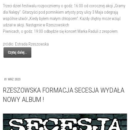
Trzeci dzień festiwalu rozpoczniemy o godz. 16:00 od corocznej akcji „Gramy
dla Nalepy”. Gitarzyści pod pomnikiem artysty przy ulicy 3 Maja odegrają
wspólnie utwór „Kiedy byłem małym chłopcem”. Każdy chętny może wziąć
udział w akcji. Następnie w Rzeszowskich
Piwnicach, o godz. 19:00 odbędzie się koncert Marka Raduli z zespołem.
źródło: Estrada Rzeszowska
Czytaj dalej...
01 WRZ 2023
RZESZOWSKA FORMACJA SECESJA WYDAŁA
NOWY ALBUM !