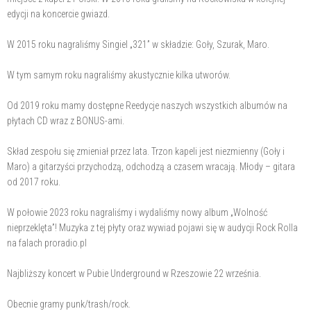
edycji na koncercie gwiazd.
W 2015 roku nagraliśmy Singiel „321” w składzie: Goły, Szurak, Maro.
W tym samym roku nagraliśmy akustycznie kilka utworów.
Od 2019 roku mamy dostępne Reedycje naszych wszystkich albumów na
płytach CD wraz z BONUS-ami.
Skład zespołu się zmieniał przez lata. Trzon kapeli jest niezmienny (Goły i
Maro) a gitarzyści przychodzą, odchodzą a czasem wracają. Młody – gitara
od 2017 roku.
W połowie 2023 roku nagraliśmy i wydaliśmy nowy album „Wolność
nieprzeklęta”! Muzyka z tej płyty oraz wywiad pojawi się w audycji Rock Rolla
na falach proradio.pl
Najbliższy koncert w Pubie Underground w Rzeszowie 22 września.
Obecnie gramy punk/trash/rock.