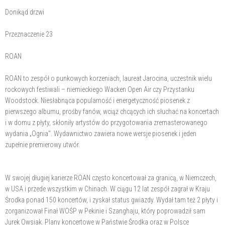
Donikąd drzwi
Przeznaczenie 23
ROAN
ROAN to zespół o punkowych korzeniach, laureat Jarocina, uczestnik wielu
rockowych festiwali – niemieckiego Wacken Open Air czy Przystanku
Woodstock. Niesłabnąca popularność i energetyczność piosenek z
pierwszego albumu, prośby fanów, wciąż chcących ich słuchać na koncertach
i w domu z płyty, skłoniły artystów do przygotowania zremasterowanego
wydania „Ognia". Wydawnictwo zawiera nowe wersje piosenek i jeden
zupełnie premierowy utwór.
W swojej długiej karierze ROAN często koncertował za granicą, w Niemczech,
w USA i przede wszystkim w Chinach. W ciągu 12 lat zespół zagrał w Kraju
Środka ponad 150 koncertów, i zyskał status gwiazdy. Wydał tam też 2 płyty i
zorganizował Finał WOŚP w Pekinie i Szanghaju, który poprowadził sam
Jurek Owsiak. Plany koncertowe w Państwie Środka oraz w Polsce