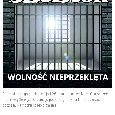
Początki naszego grania sięgają 1995 roku pod nazwą Morder’s a od 1996
pod nazwą Secesja. Od samego początku gramy punk rock a z czasem
doszła nutka mocniejszego brzmienia.