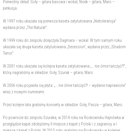
Pierwotny skład: Goły – gitara basowa i wokal, Nicek – gitara, Maro –
perkusja.
W 1997 roku ukazała się pierwsza kaseta zatytułowana „Nietolerancja”
wydana przez „The Naturat”.
W 1999 roku do zespołu dołączyła Dagmara – wokal. W tym samym roku
ukazała się druga kaseta zatytułowana „Secession”, wydana przez „Stradom
Terror”.
W 2001 roku ukazała się kolejna kaseta zatytułowana „… nie ómie tańczyć?!”,
którą nagraliśmy w składzie: Goły, Szurak – gitara, Maro.
W 2006 roku pojawiła się płyta: „… nie ómie tańczyć?! – wydanie naprawione”
wraz z nowymi numerami.
Przez kolejne lata graliśmy koncerty w składzie: Goły, Pasza – gitara, Maro.
Po powrocie do zespołu Szuraka, w 2014 roku na Rockowisku Hajnówka w
przeglądzie kapel zdobyliśmy II miejsce z kapel z Polski i z zagranicy a I
miejsce z kapel z Polski. W 2015 roku graliśmy na Rockowisku w kolejnej