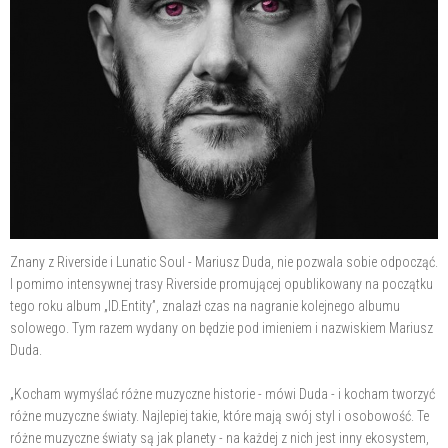
Znany z Riverside i Lunatic Soul - Mariusz Duda, nie pozwala sobie odpocząć.
I pomimo intensywnej trasy Riverside promującej opublikowany na początku
tego roku album „ID.Entity”, znalazł czas na nagranie kolejnego albumu
solowego. Tym razem wydany on będzie pod imieniem i nazwiskiem Mariusz
Duda.
„Kocham wymyślać różne muzyczne historie - mówi Duda - i kocham tworzyć
różne muzyczne światy. Najlepiej takie, które mają swój styl i osobowość. Te
różne muzyczne światy są jak planety - na każdej z nich jest inny ekosystem,