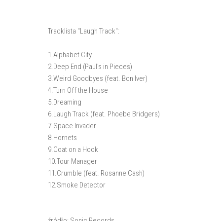
Tracklista "Laugh Track":
1.Alphabet City
2.Deep End (Paul's in Pieces)
3.Weird Goodbyes (feat. Bon Iver)
4.Turn Off the House
5.Dreaming
6.Laugh Track (feat. Phoebe Bridgers)
7.Space Invader
8.Hornets
9.Coat on a Hook
10.Tour Manager
11.Crumble (feat. Rosanne Cash)
12.Smoke Detector
źródło: Sonic Records