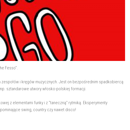
he Fesso".
ych zespołów i kręgów muzycznych. Jest on bezpośrednim spadkobiercą
np. sztandarowe utwory włosko-polskiej formacji.
kowej z elementami funky i z "taneczną" rytmiką. Eksperymenty
pominające swing, country czy nawet disco!