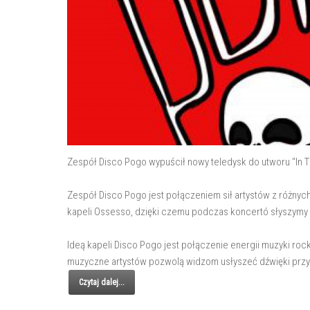
Zespół Disco Pogo wypuścił nowy teledysk do utworu "In T
Zespół Disco Pogo jest połączeniem sił artystów z różn
kapeli Ossesso, dzięki czemu podczas koncertó słyszymy 
Ideą kapeli Disco Pogo jest połączenie energii muzyki roc
muzyczne artystów pozwolą widzom usłyszeć dźwięki przy
Czytaj dalej...