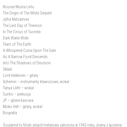
Nousee Musta Lintu
The Origin of The White Serpent
Jylhä Metsämies
The Last Day of Therinon
In The Circus of Tuonela
Dark Water Wide
Tears of The Earth
A Whispered Curse Upon The Gale
As A Narrow Fjord Descends
Into The Shadows of Devotion
Skład:
Lord Heikkinen – gitary
Azhemin – instrumenty klawiszowe, wokal
Tanya Lilith – wokal
Suntio – perkusja
JP – gitara basowa
Micko Hell – gitary, wokal
Biografia
Soulgrind to fiński zespół metalowy założony w 1992 roku, znany z łączenia