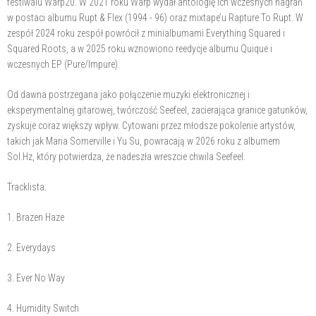
festiwalu Warp20. W 2021 roku Warp wydał antologię ich wczesnych nagrań
w postaci albumu Rupt & Flex (1994 - 96) oraz mixtape’u Rapture To Rupt. W
zespół 2024 roku zespół powrócił z minialbumami Everything Squared i
Squared Roots, a w 2025 roku wznowiono reedycje albumu Quique i
wczesnych EP (Pure/Impure).
Od dawna postrzegana jako połączenie muzyki elektronicznej i
eksperymentalnej gitarowej, twórczość Seefeel, zacierająca granice gatunków,
zyskuje coraz większy wpływ. Cytowani przez młodsze pokolenie artystów,
takich jak Maria Somerville i Yu Su, powracają w 2026 roku z albumem
Sol.Hz, który potwierdza, że nadeszła wreszcie chwila Seefeel.
Tracklista:
1. Brazen Haze
2. Everydays
3. Ever No Way
4. Humidity Switch