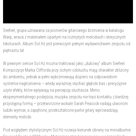
Seefeel, grupa uznawana za pionierów gitarowego brzmienia w katalogu
Warp, wraca z materiałem opartym na rozmytych melodiach i eterycznych
teksturach. Album Sol.Hz jest pierwszym pełnym wydawnictwem zespołu od
piętnastu lat.
W pewnym sensie Sol.Hz można traktować jako „dubowy” album Seefeel.
Kompozycje Marka Clifforda przy cichym odsłuchu mają charakter zbliżony
do ambientu, jednak w pełni wybrzmiewają dopiero na odpowiednim
systemie nagłośnienia — wtedy wyraźniej słychać głęboki bas i precyzyjnie
użyte efekty, które wpływają na percepcję słuchacza. Mimo
eksperymentalnego podejścia, muzyka zespołu nie traci kontaktu z bardziej
przystępną formą — przetworzone wokale Sarah Peacock nadają utworom
ludzki wymiar, a zapętlone, przekształcone partie gitary wprowadzają
elementy melodii.
Pod względem stylistycznym Sol.Hz rozwija kierunek obrany na minialbumie