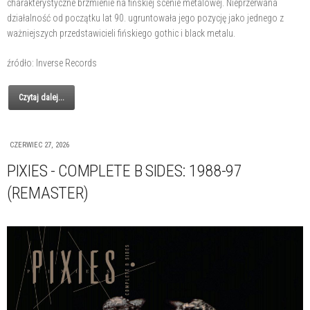
charakterystyczne brzmienie na fińskiej scenie metalowej. Nieprzerwana
działalność od początku lat 90. ugruntowała jego pozycję jako jednego z
ważniejszych przedstawicieli fińskiego gothic i black metalu.
źródło: Inverse Records
Czytaj dalej...
CZERWIEC 27, 2026
PIXIES - COMPLETE B SIDES: 1988-97
(REMASTER)