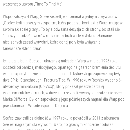
wczesnego utworu „Time To Find Me”.
Współzałożyciel Warp, Steve Beckett, wspominał w jednym z wywiadów:
„Seefeel byli pierwszym zespołem, który podpisał kontrakt z Warp, mając w
swoim składzie gitary... To była odważna decyzja z ich strony, bo stali się
'starszym rodzeństwem' w rodzinie i zebrali wiele krytyki za złamanie
niepisanych zasad wytwórni, która do tej pory była wyłącznie
taneczna/elektroniczna”.
Ich drugi album, Succour, ukazał się nakładem Warp w marcu 1995 roku i
odszedł od bardziej melodyjnego, opartego na gitarach brzmienia debiutu,
eksplorując rytmiczne i quasi-industrialne tekstury. Jego zapowiedzią były
dwa EP-ki, Starethrough i Fracture/Tied. W 1996 roku w Rephlex wydano 6-
utworowy mini-album (Ch-Vox)", który pokazał jeszcze bardziej
eksperymentalny kierunek, w dużej mierze zrealizowany samodzielnie przez
Marka Clifforda. Był on zapowiedzią jego późniejszych nagrań dla Warp pod
pseudonimami Woodenspoon i Disjecta.
Seefeel zawiesili działalność w 1997 roku, a powrócili w 2011 z albumem
Seefeel nagranym dla wytwórni Warp, po głośnym koncercie podczas