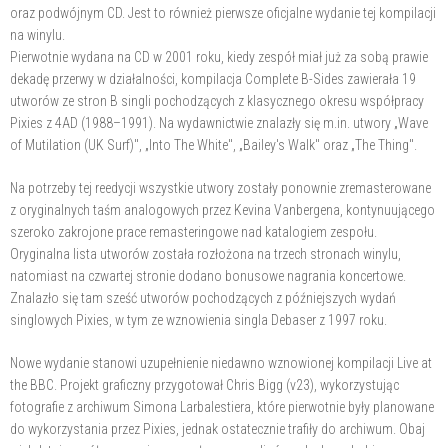
oraz podwójnym CD. Jest to również pierwsze oficjalne wydanie tej kompilacji
na winylu.
Pierwotnie wydana na CD w 2001 roku, kiedy zespół miał już za sobą prawie
dekadę przerwy w działalności, kompilacja Complete B-Sides zawierała 19
utworów ze stron B singli pochodzących z klasycznego okresu współpracy
Pixies z 4AD (1988–1991). Na wydawnictwie znalazły się m.in. utwory „Wave
of Mutilation (UK Surf)", „Into The White", „Bailey's Walk" oraz „The Thing".
Na potrzeby tej reedycji wszystkie utwory zostały ponownie zremasterowane
z oryginalnych taśm analogowych przez Kevina Vanbergena, kontynuującego
szeroko zakrojone prace remasteringowe nad katalogiem zespołu.
Oryginalna lista utworów została rozłożona na trzech stronach winylu,
natomiast na czwartej stronie dodano bonusowe nagrania koncertowe.
Znalazło się tam sześć utworów pochodzących z późniejszych wydań
singlowych Pixies, w tym ze wznowienia singla Debaser z 1997 roku.
Nowe wydanie stanowi uzupełnienie niedawno wznowionej kompilacji Live at
the BBC. Projekt graficzny przygotował Chris Bigg (v23), wykorzystując
fotografie z archiwum Simona Larbalestiera, które pierwotnie były planowane
do wykorzystania przez Pixies, jednak ostatecznie trafiły do archiwum. Obaj