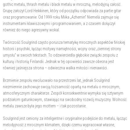
gothic metalu, thrash metalu i black metalu w mroczną, melodyjną całość.
Grupę założył Lord Heikkinen, który od początku odpowiada za partie gitar
oraz programowanie. Od 1999 roku Miika „Azhemin” Niemelä zajmuje się
instrumentami klawiszowymi i programowaniem, a z czasem dołączył
również do niego agresywny wokal.
Twórczość Soulgrind często porusza tematykę mrocznych aspektów fińskiej
historii i psychiki, łącząc motywy namiętności, wojny oraz „ciemnej strony
umysłu” w swoich tekstach. To odzwierciedla głębokie związki zespołu z
kulturą i historią Finlandii. Jednak w tej opowieści zawsze obecna jest
również jaśniejsza strona – odwieczna walka miłości i nienawiści.
Brzmienie zespołu ewoluowało na przestrzeni lat, jednak Soulgrind
niezmiennie zachowuje swoją tożsamość opartą na metalu o mrocznym,
atmosferycznym charakterze. Zespół konsekwentnie wymyka się sztywnym
podziałom gatunkowym, stawiając na swobodny rozwój muzyczny. Wolność
metalu zawsze była jego mottem – i tak pozostanie.
Soulgrind jest ceniony za inteligentne i oryginalne podejście do metalu, łącząc
melodyjność z mrocznym klimatem, dzięki czemu wypracował własne,