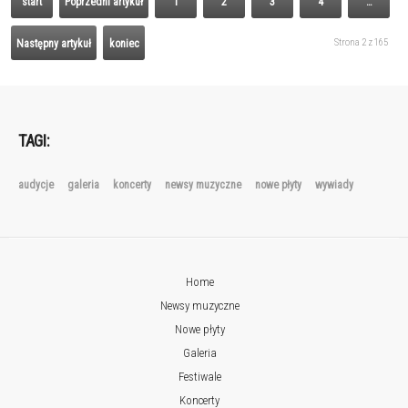
start
Poprzedni artykuł
1
2
3
4
…
Strona 2 z 165
Następny artykuł
koniec
TAGI:
audycje
galeria
koncerty
newsy muzyczne
nowe płyty
wywiady
Home
Newsy muzyczne
Nowe płyty
Galeria
Festiwale
Koncerty