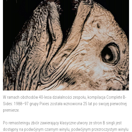
W ramach obchodów 40-lecia działalności zespołu, kompilacja Complete B-
Sides: 1988–97 grupy Pixies została wznowiona 25 lat po swojej pierwotnej
premierze.
Po remasteringu zbiór zawierający klasyczne utwory ze stron B singli jest
dostępny na podwójnym czarnym winylu, podwójnym przezroczystym winylu