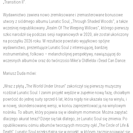
„Transition II".
Wydawnictwo zawiera nowo zremiksowane i zremasterowane bonusowe
utwory z siódmego albumu Lunatic Soul, „Through Shaded Woods", a także
wcześniej niepublikowany „Realm Of The Weeping Willows", którego pierwszy
szkic narodził się podczas sesji nagraniowych w 2020, ale został ukończony
na początku 2026 roku. W rezultacie powstało wyjątkowo spójne
wydawnictwo, prezentujące Lunatic Soul z interesującej, bardziej
instrumentalnej, folkowo – melancholijnej perspektywy, nawiązującej do
wczesnych albumów oraz do twórczości Mike'a Oldfielda i Dead Can Dance.
Mariusz Duda mówi:
„Wraz z płytą „The World Under Unsun" zakończył się pierwszy muzyczny
rozdział Lunatic Soul. I zanim projekt wejdzie w zupełnie nową fazę, chciałbym
powrócić do jednej suity sprzed 6 lat, która nigdy nie ukazała się na winylu, i
w nowej, skondensowanej wersji, w końcu zaprezentować ją na winylowym
nośniku. To album, który pojawia się w idealnym momencie. Można zapytać:
dlaczego akurat teraz? Dzieje się tak dlatego, że Lunatic Soul się zmienia. Po
opublikowaniu ośmiu albumów tworzących mroczny cykl „The Circle of Life &
Death", Lunatic Soul przekształca się w projekt, w którym zacznie pojawiać się