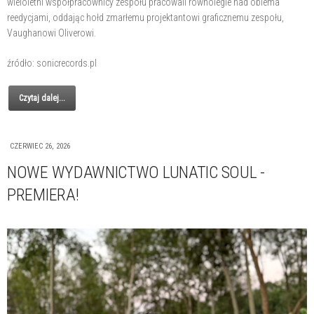
wieloletni współpracownicy zespołu pracowali równolegle nad obiema
reedycjami, oddając hołd zmarłemu projektantowi graficznemu zespołu,
Vaughanowi Oliverowi.
źródło: sonicrecords.pl
Czytaj dalej...
CZERWIEC 26, 2026
NOWE WYDAWNICTWO LUNATIC SOUL -
PREMIERA!