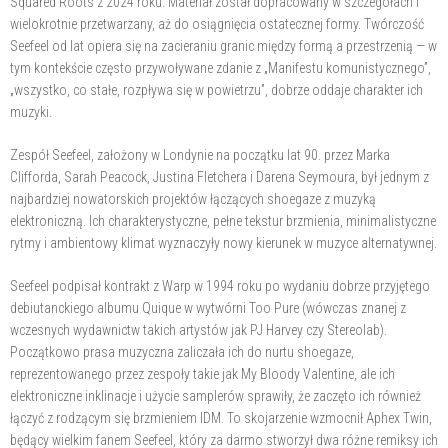
Squared Roots z 2024 roku. Materiał został dopracowany w szczegółach i
wielokrotnie przetwarzany, aż do osiągnięcia ostatecznej formy. Twórczość
Seefeel od lat opiera się na zacieraniu granic między formą a przestrzenią — w
tym kontekście często przywoływane zdanie z „Manifestu komunistycznego”,
„wszystko, co stałe, rozpływa się w powietrzu”, dobrze oddaje charakter ich
muzyki.
Zespół Seefeel, założony w Londynie na początku lat 90. przez Marka
Clifforda, Sarah Peacock, Justina Fletchera i Darena Seymoura, był jednym z
najbardziej nowatorskich projektów łączących shoegaze z muzyką
elektroniczną. Ich charakterystyczne, pełne tekstur brzmienia, minimalistyczne
rytmy i ambientowy klimat wyznaczyły nowy kierunek w muzyce alternatywnej.
Seefeel podpisał kontrakt z Warp w 1994 roku po wydaniu dobrze przyjętego
debiutanckiego albumu Quique w wytwórni Too Pure (wówczas znanej z
wczesnych wydawnictw takich artystów jak PJ Harvey czy Stereolab).
Początkowo prasa muzyczna zaliczała ich do nurtu shoegaze,
reprezentowanego przez zespoły takie jak My Bloody Valentine, ale ich
elektroniczne inklinacje i użycie samplerów sprawiły, że zaczęto ich również
łączyć z rodzącym się brzmieniem IDM. To skojarzenie wzmocnił Aphex Twin,
będący wielkim fanem Seefeel, który za darmo stworzył dwa różne remiksy ich