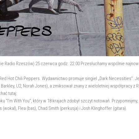
kie Radio Rzeszów) 25 czerwca godz. 22.00 Przesłuchamy wspólnie najnows
 Red Hot Chili Peppers. Wydawnictwo promuje singiel „Dark Necessities”. Je
Barkley, U2, Norah Jones), a zmiksował znany z wieloletniej współpracy z
ać tutaj:
 "I'm With You", który w 18 krajach zdobył szczyt notowań. Przypomnijmy,
(wokal), Flea (bas), Chad Smith (perkusja) i Josh Klinghoffer (gitara).