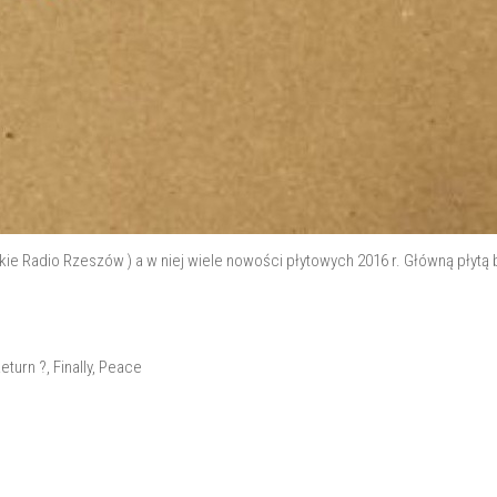
kie Radio Rzeszów ) a w niej wiele nowości płytowych 2016 r. Główną płyt
turn ?, Finally, Peace