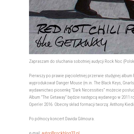
Zapraszam do słuchania sobotniej audycji Rock Noc (Pols
Pierwszy po prawie pięcioletniej przerwie studyjnej album
wyprodukował Danger Mouse (m.in. The Black Keys, Gnarls 
wydawnictwo piosenkę "Dark Necessities" możecie posłuch
Album "The Getaway" będzie następcą wydanego w 2011 roku
Open'er 2016. Obecny skład formacji tworzą: Anthony Kiedis 
Po północy koncert Davida Gilmoura.
e-mail:
autor@rockblog33.pl