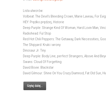
Lista utworów:
Volbeat: The Devil's Bleeding Crown, Marie Laveau, For Evig
HEY: Prędko prędzej, Historie
Deep Purple: Strange Kind Of Woman, Hard Lovin Man, Vinc
Radiohead: Ful Stop
Red Hot Chili Peppers: The Getaway, Dark Necessities, Go
The Shipyard: Kruki i wrony
Dinosaur Jr: Tiny
Deep Purple: Body Line, perfect Strangers, Above And Be
Swans: Cloud Of Forgetting
David Bovie: Blackstar
David Gilmour: Shine On You Crazy Diamnod, Fat Old Sun, 
Czytaj dalej...