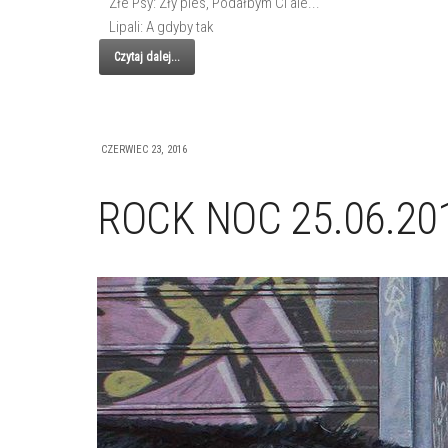
Złe Psy: Zły pies, Podałbym Ci ale...
Lipali: A gdyby tak
Czytaj dalej...
CZERWIEC 23, 2016
ROCK NOC 25.06.201