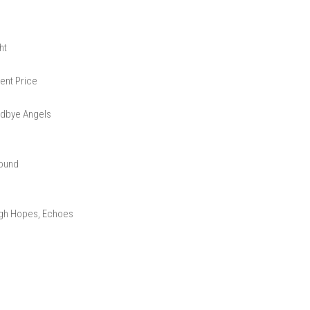
ht
ent Price
odbye Angels
yound
High Hopes, Echoes