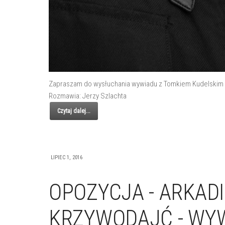
Zapraszam do wysłuchania wywiadu z Tomkiem Kudelskim z
Rozmawia: Jerzy Szlachta
Czytaj dalej...
LIPIEC 1, 2016
OPOZYCJA - ARKAD
KRZYWODAJĆ - WY