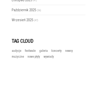
Listopad 2025
(41)
Październik 2025
(56)
Wrzesień 2025
(47)
TAG CLOUD
audycje
festiwale
galeria
koncerty
newsy
muzyczne
nowe płyty
wywiady