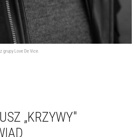
 grupy Love De Vice.
IUSZ „KRZYWY"
WIAD