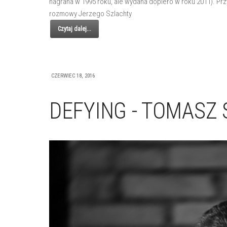
nagrana w 1995 roku, ale wydana dopiero w roku 2011). Prz
rozmowy Jerzego Szlachty
Czytaj dalej...
CZERWIEC 18, 2016
DEFYING - TOMASZ