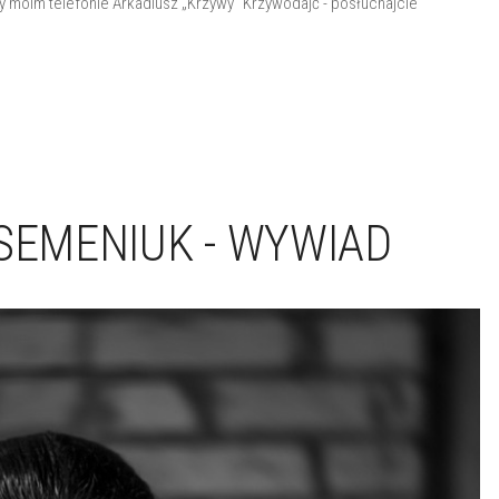
y moim telefonie Arkadiusz „Krzywy" Krzywodajć - posłuchajcie
 SEMENIUK - WYWIAD