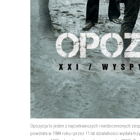
Opozycja to jeden z najciekawszych i niedocenionych zesp
powstała w 1984 roku i przez 11 lat działalności wydała trz