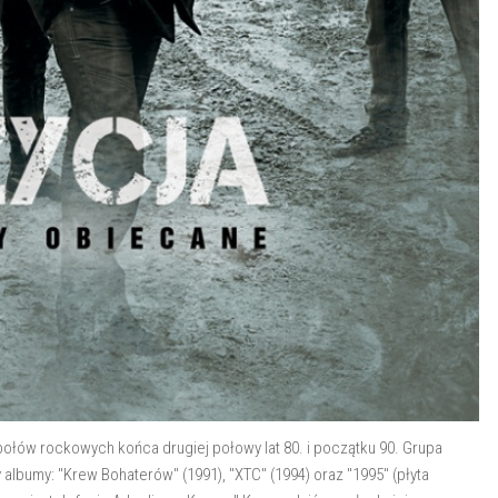
ołów rockowych końca drugiej połowy lat 80. i początku 90. Grupa
y albumy: "Krew Bohaterów" (1991), "XTC" (1994) oraz "1995" (płyta