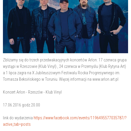
Zbliżamy się do trzech przedwakacyjnych koncertów Arlon. 17 czerwca grupa
wystąpi w Rzeszowie (Klub Vinyl) , 24 czerwca w Przemyślu (Klub Rytyna Art)
a 1 lipca zagra na X Jubileuszowym Festiwalu Rocka Progresywnego im.
Tomasza Beksińskiego w Toruniu. Więcej informacji na www.arlon.art.pl
Koncert Arlon - Rzeszów - Klub Vinyl
17.06.2016 godz.20.00
link do wydarzenia
https://www.facebook.com/events/1196495577035787/?
active_tab=posts