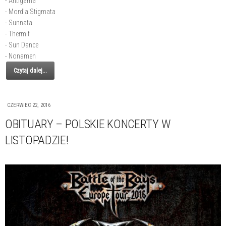
- Antigama
- Mord'a'Stigmata
- Sunnata
- Thermit
- Sun Dance
- Nonamen
Czytaj dalej...
CZERWIEC 22, 2016
OBITUARY – POLSKIE KONCERTY W
LISTOPADZIE!