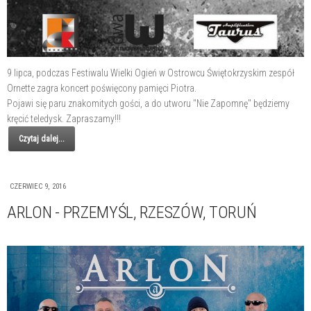
9 lipca, podczas Festiwalu Wielki Ogień w Ostrowcu Świętokrzyskim zespół
Ornette zagra koncert poświęcony pamięci Piotra.
Pojawi się paru znakomitych gości, a do utworu "Nie Zapomnę" będziemy
kręcić teledysk. Zapraszamy!!!
Czytaj dalej...
CZERWIEC 9, 2016
ARLON - PRZEMYŚL, RZESZÓW, TORUŃ