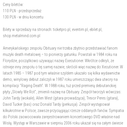
Ceny biletów:
110 PLN - przedsprzedaż
130 PLN - w dniu koncertu
Bilety w sprzedaży na stronach: ticketpro.pl, eventim.pl, ebilet.pl,
shop.metalmind.com.pl
Amerykańskiego zespołu Obituary nie trzeba zbytnio przedstawiać fanom
muzyki death metalowej – to pionierzy gatunku. Powstali w 1984 roku na
Florydzie, początkowo używając nazwy Executioner. Wkrótce odkryli, że
istnieje inny zespołu o tej samej nazwie, skrócili więc nazwę do Xecutioner. W
latach 1985 – 1987 pod tym właśnie szyldem ukazało się kilka wydawnictw
demo, winylowy debiut zaliczyli w 1987 roku umieszczając dwa utwory na
kompilacji "Raging Death”. W 1988 roku, tuż przed premierą debiutanckiej
płyty „Slowly We Rot”, zmienili nazwę na Obituary. Zespół tworzyli wówczas:
John Tardy (wokale), Allen West (gitara prowadząca), Trevor Peres (gitara),
David Tucker (bas) oraz Donald Tardy (perkusja). Zespół występował
kilkukrotnie w Polsce, zawsze przyciągając rzesze oddanych fanów. Sympatia
do Polski zaowocowała zarejestrowaniem koncertowego DVD właśnie nad
Wisłą. Występ w Warszawie w sierpniu 2006 roku ukazał się na całym świecie