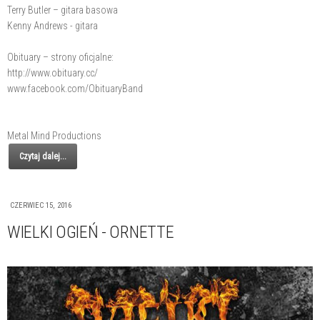
Terry Butler – gitara basowa
Kenny Andrews - gitara
Obituary – strony oficjalne:
http://www.obituary.cc/
www.facebook.com/ObituaryBand
Metal Mind Productions
Czytaj dalej...
CZERWIEC 15, 2016
WIELKI OGIEŃ - ORNETTE