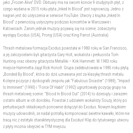
jako „Frozen Alive” DVD. Obituary ma na swoim koncie 9 studyjnych płyt, z
czego wydana w 2015 roku płyta „Inked In Blood” jest najnowszą. Jedno z
nagrań jest do usłyszenia w serwisie YouTube. Utwory z krążka „Inked In
Blood” z pewnością usłyszymy podczas koncertów w Warszawie i
Katowicach. Zanim jednak muzycy pojawią się na scenie, zobaczymy
występy Exodus (USA), Prong (USA) oraz King Parrot (Australia).
Thrash metalowa formacja Exodus powstała w 1980 roku w San Francisco,
a jej założycielami byli gitarzysta Gary Holt, wokalista i perkusista Tom
Hunting oraz obecny gitarzysta Metalliki – Kirk Hammett. W 1983 roku
miejsce Hammetta zajął Rick Honolt. Grupa zadebiutowała w 1985 roku płytą
„Bonded By Blood”, która do dziś uznawana jest za klasykę thrash metalu.
Kolejne pozycje z dyskografii zespołu jak "Fabulous Disaster" (1989), "Impact
Is Imminent" (1990) i "Force Of Habit" (1992) ugruntowały pozycję grupy na
thrash metalowej scenie. "Blood In Blood Out" (2014) to dziesiąty i zarazem
ostatni album w ich dorobku. Powstał z udziałem wokalisty Souzy, który po
perturbacjach składowych ponownie dołączył do Exodus. Nowym krążkiem
muzycy udowodnili, że nadal potrafią komponować świetne kawałki, które nie
tracą nic z estetyki charakterystycznej dla Exodus! Klip do tytułowego utworu
z płyty można obejrzeć w TYM miejscu.