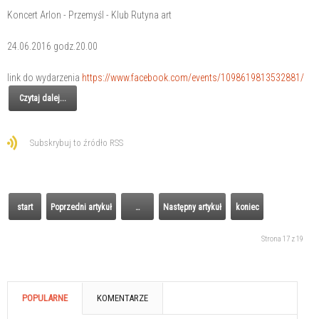
Koncert Arlon - Przemyśl - Klub Rutyna art
24.06.2016 godz.20.00
link do wydarzenia
https://www.facebook.com/events/1098619813532881/
Czytaj dalej...
Subskrybuj to źródło RSS
start
Poprzedni artykuł
…
Następny artykuł
koniec
Strona 17 z 19
POPULARNE
KOMENTARZE