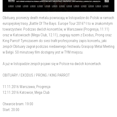
Obituary, pionierzy death metalu powracają w listopadzie do Polski w ramach
europejskiej trasy „Battle Of The Bays. Europe Tour 2016”! I to w znakomitym
towarzystwie. Podczas dwóch koncertów, w Warszawie (Progresja, 11.11)
oraz w Katowicach (Mega Club, 12.11), zagrają razem z Exodus, Prong oraz
King Parrot! Tymczasem do sieci trafił profesjonalny zapis koncertu, jaki
zespół Obituary zagrał podczas niedawnego festiwalu Graspop Metal Meeting
w Belgii. 50 minutowy film dostępny jest w TYM miejscu.
A już w listopadzie zespół pojawi się w Polsce na dwóch koncertach.
OBITUARY / EXODUS / PRONG / KING PARROT
11.11.2016 Warszawa, Progresja
12.11.2016 Katowice, Mega Club
Otwarcie bram: 19:00
Start: 20:00