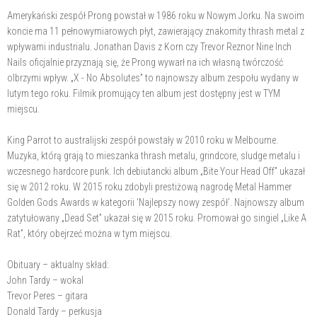
Amerykański zespół Prong powstał w 1986 roku w Nowym Jorku. Na swoim
koncie ma 11 pełnowymiarowych płyt, zawierający znakomity thrash metal z
wpływami industrialu. Jonathan Davis z Korn czy Trevor Reznor Nine Inch
Nails oficjalnie przyznają się, że Prong wywarł na ich własną twórczość
olbrzymi wpływ. „X - No Absolutes” to najnowszy album zespołu wydany w
lutym tego roku. Filmik promujący ten album jest dostępny jest w TYM
miejscu.
King Parrot to australijski zespół powstały w 2010 roku w Melbourne.
Muzyka, którą grają to mieszanka thrash metalu, grindcore, sludge metalu i
wczesnego hardcore punk. Ich debiutancki album „Bite Your Head Off” ukazał
się w 2012 roku. W 2015 roku zdobyli prestiżową nagrodę Metal Hammer
Golden Gods Awards w kategorii ‘Najlepszy nowy zespół’. Najnowszy album
zatytułowany „Dead Set” ukazał się w 2015 roku. Promował go singiel „Like A
Rat”, który obejrzeć można w tym miejscu.
Obituary – aktualny skład:
John Tardy – wokal
Trevor Peres – gitara
Donald Tardy – perkusja